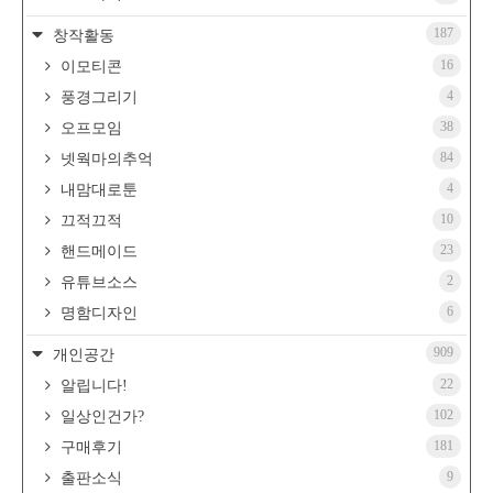
187
창작활동
16
이모티콘
4
풍경그리기
38
오프모임
84
넷웍마의추억
4
내맘대로툰
10
끄적끄적
23
핸드메이드
2
유튜브소스
6
명함디자인
909
개인공간
22
알립니다!
102
일상인건가?
181
구매후기
9
출판소식