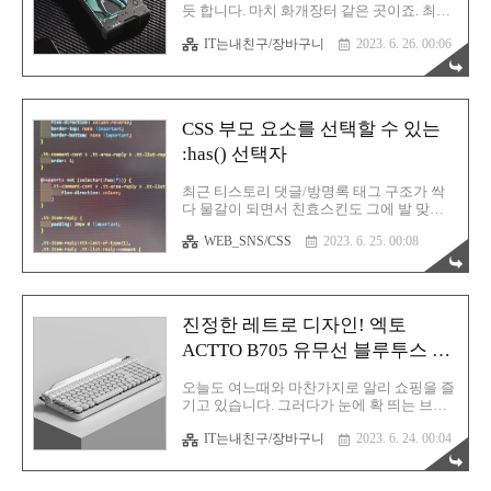
알 수 있거든요. 대부분은 그냥 축의 색상을
듯 합니다. 마치 화개장터 같은 곳이죠. 최곱
붙여 마케팅을 하고 있죠. 이 키보든느
니다. 최근에는 마동석씨를 전속 모델로 채
LEOBOG라는 회사에서 출시한 숫자 키보드
IT는내친구/장바구니
2023. 6. 26. 00:06
용하여 한국에 공격적 마케팅을 하고 있습니
입니다. 레오보그라고 읽으면 될 것 같군요.
다. TV 광고로도 나오고 말이죠. 5일 배송을
키보드 모델명은 K21입니다. 축은 ..
강조하고 있어요. 물론 알리의 모든 판매자
가 5일 배송을 진행하는건 아닙니다. 쿠팡 로
켓배송처럼 해당 마크가 있는 제품이 배송이
CSS 부모 요소를 선택할 수 있는
빠르듯 알리에서도 5일 배송 마크가 표시된
제품만 해당됩니다. 아무튼 한국 구매자가
:has() 선택자
많이 늘어나면서 이렇게 한국에 본격적으로
마케팅을 하고 있는것이 아닐까라는 생각이
최근 티스토리 댓글/방명록 태그 구조가 싹
듭니다. 그 중 한 명이 바로 접니다. 알리에서
다 물갈이 되면서 친효스킨도 그에 발 맞추
이거 사고 저거 사다보니 어느덧 다이아몬드
어 업데이트를 해야만 했습니다. 신형 댓글/
회원이 되었습니다. (크헬헬) 꾸준히 올라오
WEB_SNS/CSS
2023. 6. 25. 00:08
방명록 시스템에는 고정 기능이 있습니다.
는 글의 원동력 중 하나가 바로 알리익스프
즉 마음에 드는 댓글(방명록)을 제일 상단으
레스입니다. 그만큼..
로 끌어올려 고정을 할 수 있는 기능입니다.
이건 유튜브나 인스타그램에서도 이미 진행
중인 기능이죠. 고정 댓글이라고 부르는 그
진정한 레트로 디자인! 엑토
것입니다. 이 시스템이 티스토리에도 도입된
ACTTO B705 유무선 블루투스 기
것입니다. 하지만 티스토리 댓글/방명록 중
에서 마음에 들지 않는 딱 하나가 있는데 바
계식 키보드
로 배치 순서입니다. 댓글을 남길 수 있는 대
오늘도 여느때와 마찬가지로 알리 쇼핑을 즐
부분의 플랫폼이 그러하듯 최신 댓글이 아래
기고 있습니다. 그러다가 눈에 확 띄는 브랜
로 쌓여가는 구조입니다. 티스토리도 그러했
드명이 시야에 포착됩니다. ACTTO라고 되
습니다. 허나 저는 최신 댓글일수록 위로 쌓
IT는내친구/장바구니
2023. 6. 24. 00:04
어있군요. 그렇습니다. 이 회사는 한국에서
여야 한다고 생각합니다. 그래야 열람도 더
엑토라고 알려진 곳입니다. 엑토는 PC 주변
빠를테니까요. 그래서 신형 댓글(방명..
기기를 판매하는 회사죠. 나름 인지도가 있