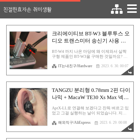
친절한효자손 취미생활
크리에이티브 BT-W3 블루투스 오
디오 트랜스미터 송신기 사용 후
기 (feat. 결국 aptX-LL 연결은 실
BT-W4 까지 나온 마당에 왜 이제와서 살짝
패함)
구형 제품인 BT-W3을 구매한 것일까요? 그
것의 발단은 모두 다 apt-X-LL 코덱 때문입니
IT는내친구/Hardware
2023. 6. 30. 00:07
다. 2.4GHz 채널의 RF 무선 연결이 아닌, 로
우 레이턴시 연결을 시도해 보겠다고 쓴 돈
만 지금까지 약 10만원어치! 이 돈이면 앤커
사운드코어 P10을 하나 더 구매할 수 있는
돈! (흑흑) 하지만 이미 물은 엎질러졌어요.
TANGZU 분리형 0.78mm 2핀 다이
기왕 이렇게 된거 끝까지 시도해 봅니다. 본
내용은 이전글의 연장선으로 이 내용을 한번
나믹 + MacaW TE30 Xs Max 넥밴
정독하시면 더 재밌을 것이옵니다. TANGZU
드형 블루투스 이어폰 후기
분리형 0.78mm 2핀 다이나믹 + MacaW
AptX-LL로 연결해 보겠다고 잔뜩 벼르고 있
TE30 Xs Max 넥밴드형 블루투스 이어폰 후
었고 그걸 실행하는 날이 되었습니다. 지난
기 너만 믿는다! 이 녀석은 수동 설정이 가능
번 글을 기억하시나요? 이 두개를 구매했다
합니다. 물리 버튼이 있어서 한 번씩 누를 때
해외직구/AliExpress
2023. 6. 29. 00:08
고 말씀드린 바 있는데 처음 방문하신 분들
마다 오디오 코덱이 ..
을 위해서 과거 글을 하나 아래에 살짝 걸어
두도록 하겠습니다. 반드시 읽어야 할 필요
는 없지만 그래도 흐름상 스윽 봐두시면 좋