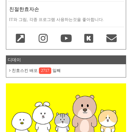
친절한효자손
IT와 그림, 각종 프로그램 사용하는것을 좋아합니다.
디데이
친효스킨 배포
2717
일째