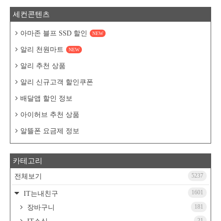
세컨콘텐츠
아마존 블프 SSD 할인
NEW
알리 천원마트
NEW
알리 추천 상품
알리 신규고객 할인쿠폰
배달앱 할인 정보
아이허브 추천 상품
알뜰폰 요금제 정보
카테고리
5237
전체보기
1601
IT는내친구
181
장바구니
21