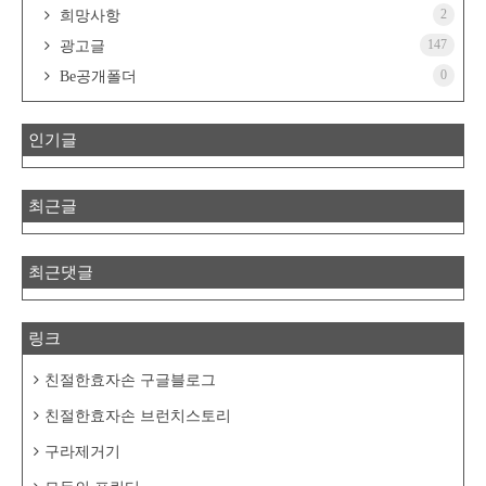
2
희망사항
147
광고글
0
Be공개폴더
인기글
최근글
최근댓글
링크
친절한효자손 구글블로그
친절한효자손 브런치스토리
구라제거기