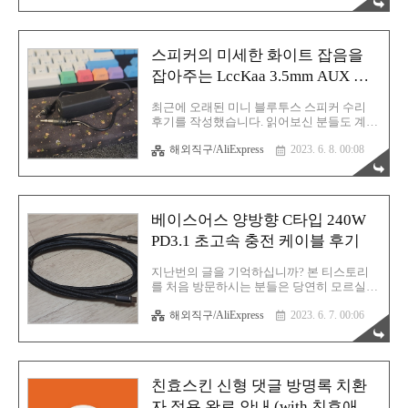
워지는 그런 느낌이 좋습니다. 한국 튀김은
대표적으로 분식이 있죠. 그래서 분식에 같
이 포함되어 있는 튀김류를 좋아합니다. 일
본 튀김도 맛있습니다. 튀김 음식의 대명사
스피커의 미세한 화이트 잡음을
인 텐동을 그래서 좋아합니다. 대전에 텐동
맛집이라고 불리는 곳을 몇 곳 방문해 봤는
잡아주는 LccKaa 3.5mm AUX 노
데 다 맛있었습니다. 이쯤 되면 텐동 음식점
이즈 필터 사용 후기
은 그냥 이 정도의 식감과 맛이 평균 수준인
최근에 오래된 미니 블루투스 스피커 수리
것 같습니다. 아마 저는 어떤 텐동집에 가더
후기를 작성했습니다. 읽어보신 분들도 계실
라도 다 맛있다고 평가를 내릴 것 같아요. 소
겁니다. 놀랍게도 배터리를 새 것으로 교체
제동은 저에게 있어서 추억의 동네입니다.
해외직구/AliExpress
2023. 6. 8. 00:08
하고나니 그 전까지 발생하던 충전 또는
초등학교 2학년때까지 소제동에서 자랐습니
AUX 케이블 연결 시 잡음도 사라졌습니다.
다. 그래서 이 곳은 마음의 안식처..
배터리가 모든 원흉이었던 것입니다. 그것도
모르고 저는 이 제품을 구매해 버리고 마는
데... (쩜쩜쩜) 노이즈 필터 이렇게 생긴게
베이스어스 양방향 C타입 240W
3.5mm AUX 전용 노이즈 필터입니다. 노이즈
필터도 제조사마다 약간씩 디자인적인 측면
PD3.1 초고속 충전 케이블 후기
에서 생김새가 다를 수 있습니다. 구매한 제
품은 LccKaa 라는 브랜드 제품입니다. 뭐라
지난번의 글을 기억하십니까? 본 티스토리
고 읽어야 할지 모르겠네요. 어쨌든 일체형
를 처음 방문하시는 분들은 당연히 모르실테
인 제품도 있고 제가 구매한것처럼 케이블과
니 아래의 글을 그냥 잠깐만 참고해주시면
본체가 분리형인 경우도 있어요. 저는 분리
해외직구/AliExpress
2023. 6. 7. 00:06
감사하겠습니다. 이런 내용으로 한번 언급한
형으로 구매했습니다. 생각보다 비싸지는 않
적 있었습니다. 최대 240W 지원! 알리발
습니다. 물론 이것도 최고급형..
PD3.1 USB C타입 케이블 모음 (정보만) 그렇
습니다. 장바구니에 고이 모셔두었던 그 제
품! 결국 참지 못하고 구매해 버렸습니다. 만
친효스킨 신형 댓글 방명록 치환
원이 조금 넘는 금액! 무슨 충전 케이블따위
에게 만원 이상을 투자하느냐 생각하실수도
자 적용 완료 안내 (with 친효애드