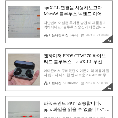
는 회사입니다. 엑토 브랜드를 알리에서 만
나니 참 반가웠습니다. 회사도 회사인데 이
aptX-LL 연결을 사용해보고자
키보드는 진짜 너무 이뻐서 더욱 시선이 꽂
혔습니다. 이게 레트로다! 80.0US $ |Doqo
MacaW 블루투스 넥밴드 이어폰 +
Magic Trackpad Bluetooth Split Keyboard
드라이버 구매
Scissor Mechnism Magnetic For Ipad Pro
지난번에 어설픈 후기를 남긴 이 제품을 기
12.9/11 2018 2020 - Tablet Keyboar Smarter
억하시나요? 블루투스 송신기 제품입니다.
Shopping, Better Living! Aliexpres..
혹시 처음 방문이시라면? 혹은 기억이 안 나
IT는내친구/장바구니
2023. 6. 23. 00:09
신다면 아래의 글을 먼저 한번 스윽 정독해
주시기 바랍니다. 길지 않아서 금방 읽을 수
있습니다. AptxHD LL 저지연 블루투스 5.2
송신기 BLS TX40 를 장만했지만 그렇습니
다. 이 제품을 제대로 한번 써보고 싶어서 결
젠하이저 EPOS GTW270 하이브
국 몇 개의 제품을 추가 구매하고 말았습니
다. 궁금한건 못 참는 성격 때문에 어쩔 수 없
리드 블루투스 + aptX-LL 무선 이
었습니다. 부디 이런 저를 용서하길 바라며...
어폰 사용 후기
(누구로부터?) 먼저 블루투스 이어폰 본체
아마존에서 구매했던 이어폰이 썩 마음에 들
20.48US $ 40% OFF|Headphone Bluetooth
지 않아서 다시 한 번 새로운 2.4GHz RF 무선
Cable | Aptx Hd Bluetooth Cable | Aptx
이어폰을 구매하기로 결심합니다. 그러다 이
Adaptive Cable - Blueto..
IT는내친구/Hardware
2023. 6. 22. 00:04
제품을 발견하였죠. 발매 시기는 꽤 지났지
만 아직도 비싼 가격에 판매되고 있는 이어
폰 제품입니다. 젠하이저라는 회사에서 발매
한 EPOS GTW270 하이브리드 TWS 블루투
스 무선이어폰입니다. 이 제품의 특징은 동
파워포인트 PPT "죄송합니다.
글이에 aptX-LL 코덱이 내장되어 있다는 것
입니다. 따라서 동글이로 연결될 경우에는
pptx 파일을 읽을 수 없습니다." 오
블루투스 4.2+저지연 코덱으로 연결되어 사
류 해결 방법
용되어집니다. 허나 저는 이 제품을 중고로