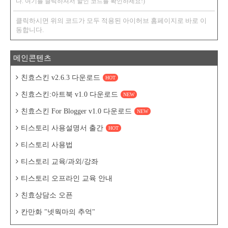
다. 여기를 클릭하셔서 할인 코드를 확인하세요!)
클릭하시면 위의 코드가 모두 적용된 아이허브 홈페이지로 바로 이
동합니다.
메인콘텐츠
친효스킨 v2.6.3 다운로드
HOT
친효스킨:아트북 v1.0 다운로드
NEW
친효스킨 For Blogger v1.0 다운로드
NEW
티스토리 사용설명서 출간
HOT
티스토리 사용법
티스토리 교육/과외/강좌
티스토리 오프라인 교육 안내
친효상담소 오픈
칸만화 "넷웍마의 추억"