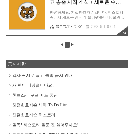
이제 막 교육을 받으시는 분들에게는 이 세
고 송출 시작 소식 + 새로운 수익
가지가 매우 불편한 상황이 될 것입니다. 번
모델?
거롭기도 하고요. 그래서 좀 더 편리한 화면
안녕하세요. 친절한효자손입니다. 티스토리
공유 플랫폼이 있는지 찾아보았고 마침내 웨
측에서 새로운 공지가 올라왔습니다. 불과
얼바이(Whereby) 라는 플랫폼을 발견했습니
얼마전에 댓글/방명록 리뉴얼 관련으로 공지
다. 줌도 자주 썼었는데 코로나 팬데믹 사태
블로그/TISTORY
2023. 6. 1. 00:04
하고 바로 또 새로운 소식입니다. 아래의 글
이후로 줌은 유료화 전환이 본격 가속화 되
을 확인해 보시면 됩니다. 오 마이 가뜨
면서 1:1 사용 시 30..
https://notice.tistory.com/2646 [안내] 6월부
터 티스토리 자체 광고를 신설합니다. 안녕
◀
1
▶
하세요. 티스토리팀입니다. 오는 6월부터 개
별 티스토리 본문 내에 티스토리 자체 광고
를 신설할 예정입니다. 티스토리 자체 광고
를 통한 수익은 안정적인 서비스 환경 제공
공지사항
을 위해 활용될 notice.tistory.com 내용 요약
을 해보면 다음과 같습니다. 1. 2023년 6월 중
부터 티스토리 자체적 광고 송출 (위치는 본
감사 표시로 광고 클릭 금지 안내
문 상단 또는 하단 중 한 곳) 2. 1번으로 인해
애드센스 자동 광고 중..
새 책이 나왔습니다요!
친효스킨 무료 배포 중단
친절한효자손 새해 To Do List
친절한효자손 히스토리
필독! 티스토리 질문 전 읽어주세요!