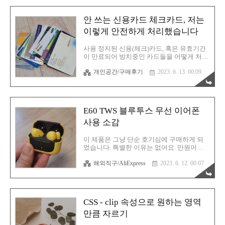
테고리의 제품은 아닙니다. 흔하디 흔한 C타
입 단자입니다. 근데! 마그네틱(자석) 방식이
안 쓰는 신용카드 체크카드, 저는
라 탈착이 쉬운게 큰 장점입니다. 거기에 제
품 마감도까지 매우 훌륭해요. 일단 사진으
이렇게 안전하게 처리했습니다
로 만나보시죠. 너무 찰지구나 포장은 박스
가 아닌 이렇게 ESSAGER 로고가 새겨진 지
사용 정지된 신용(체크)카드, 혹은 유효기간
퍼 비닐 케이스에 담긴채로 도착했습니다.
이 만료되어 방치중인 카드들을 어떻게 처리
기왕이면 뽁뽁이까지 해주지... 그 얼마 한다
할지 검색을 해봤는데 가장 압도적으로 많이
고 말이죠. 자칫 잘못하면 찍힘이 발생할수
개인공간/구매후기
2023. 6. 13. 00:09
추천하는 방법은 역시 분쇄였습니다. 문제는
도 있는데 말이죠. 다행히 저는 양품으로 도
카드가 플라스틱이다보니 분쇄가 어려운 점
착했습니다. 오! 제품 ..
입니다. 한두장이면 가위로 도전해 볼 법한
데 저는 겁나 여러장 가지고 있거든요. 진작
에 처분할 걸... 이렇게나 많습니다. 이 중에는
E60 TWS 블루투스 무선 이어폰
멤버쉽 카드도 있습니다. 아무튼 지금은 쓰
지 않는 이 플라스틱 카드들을 모두 다 가위
사용 소감
질 할 수는 없습니다. 분쇄 수준으로 말입니
다. 그랬다가는 제 손목이 분쇄가 될 수 있습
이 제품은 그냥 단순 호기심에 구매하게 되
니다. 유튜브에 찾아보니 리무버(아세톤) 용
었습니다. 특별한 이유는 없어요. 만원어치
액에 담궈서 녹이는 방식을 사용하는 분도
취미 수준이라고 이해해주시면 됩니다. 저는
계시더군요. 이 방법을 사용하면 이렇게 마
해외직구/AliExpress
2023. 6. 12. 00:07
그냥 잠들기 전에 알리 쇼핑을 하다가 단순
그네틱 부분이 완벽하게 오염되어 사용할 수
호기심으로 구매하는 제품들이 꽤 됩니다.
없게 만들 수 있습니다. 상당..
그러다 진짜 괜찮은 제품을 얻게 되는 경우
도 있는 반면, 돈 버리는 일도 있거든요. 많은
사람들이 복권을 구매하는 느낌이랄까요?
CSS - clip 속성으로 원하는 영역
단 제 경우는 100% 꽝은 없습니다. 제품은 무
조건 남으니까요. 그리고 성공률도 꽤 높은
만큼 자르기
편입니다. 그럼 이번 제품은 성공일까요? ...