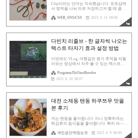
아니요... 외관이 다 했다 이 녀석은 진짜 외관
Clip이라는 단어는 익숙했습니다. 포토샵에
이 전부입니다. 케이스도 아담해서 이뻤는데
서 영역을 나눠 따로 저장하고자 할 때 클립
딱 거기까지입니다. 아니 어쩌면 제 청력이
이라는 기능을 써왔기 때문입니다. 근데 이
버즈2 때문에 높아졌는지도 모르겠습니다.
WEB_SNS/CSS
2023. 6. 11. 00:06
런 클립이 CSS에서도 활용 가능하다는걸 알
에어팟이나 버즈같은 나름 비싼 TWS 무선
게 되었습니다. 실제로 친효스킨의 댓글 레
이어폰을 줄기차게..
이아웃 중에서도 이 클립 기능이 적용되어
있습니다. 어디에 적용되어 있냐고요? 친효
스킨에서는 이런 식으로 응용함 바로 빨간색
다빈치 리졸브 - 한 글자씩 나오는
으로 표시된 저 부분입니다. 대화창의 끝 부
텍스트 타자기 효과 설정 방법
분입니다. 말꼬리 부분은 폰트어썸을 사용했
고 clip을 적용시켜서 꼬다리(?) 부분만 나오
도록 표현했습니다. 크롬 개발자툴로 살펴보
이번에도 VLog, 여행같은 뭔가 추억을 되돌
면 fa-affiliatethem 이라는 클래스명의 폰트어
아보는 영상에서 자주 볼 수 있는 텍스트 타
썸 아이콘이 사용되었고 clip 속성이 적용되
자기 효과를 다빈치 리졸브에서 어떻게 설정
어 있음을 알 수 있습니다. 폰트어썸 홈페이
Programs/DaVinciResolve
하는지 알아보겠습니다. 원리만 이해하면 너
지에서 affiliatetheme 이라는 아이템을 검색
무나도 쉽습니다. 최대한 이해가 잘 될 수 있
2023. 6. 10. 00:07
해보면..
도록 설명을 해보겠습니다. 텍스트 이펙트
설정 다빈치 리졸브를 실행 후 자막을 넣고
자 하는 영상까지 타임라인에 로드합니다.
이제 이펙트를 적용시킬 자막을 넣어줘야 합
대전 소제동 텐동 하쿠쯔무 맛을
니다. Effects > Toolbox > Titles > Text+를 영
본 후기
상 클립 레이어 바로 위에 드래그합니다. 그
리고 적당히 가로 길이를 조절해줍니다. 이
제 Fusion 설정창으로 들어갑니다. 다빈치 리
저는 텐동을 좋아합니다. 아니 정확하게는
졸브 하단에 있는 아이콘 중에서 마술봉 모
튀김류의 음식들을 좋아합니다. 특히 바~~~
양의 아이콘을 누르면 됩니다. 이것이 Fusion
싹 튀긴걸 매우 선호하죠. 아삭한 그 식감을
설정 화면입니다. 이팩트를 적용시키고..
개인공간/맛있는것
2023. 6. 9. 00:09
즐깁니다. 씹으면 기름기가 입 안을 가득 메