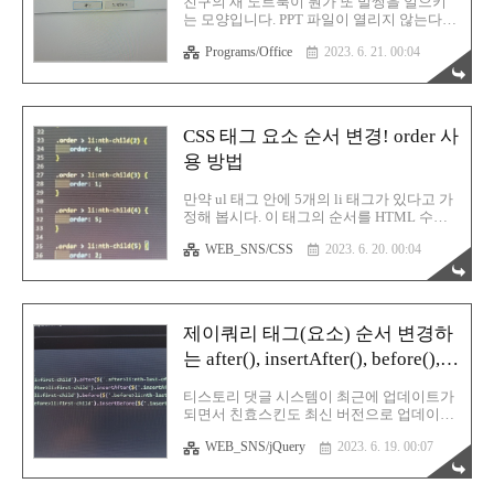
친구의 새 노트북이 뭔가 또 말썽을 일으키
매우 저렴하게 구매하게 되었습니다. 타이밍
는 모양입니다. PPT 파일이 열리지 않는다는
이 좋았다고 해야할까요? 참! 여담이지만 중
군요. 잘 되다가 어느날부터 갑자기 안 되기
고거래는 직거래가 최고지만 타지역 경우라
Programs/Office
2023. 6. 21. 00:04
시작했답니다. 잘 되다가 안 되는 이유는 뭐
면 힘들잖아요? 그럴때는 안전거래를 최우
대부분 사용자 부주의에 의한 파일 손상일
선으로 고려해서 진행하시는..
가능성이 큽니다. 또는 인터넷에서 이것 저
것 받다보면 발생할 수 있는 악성 애드웨어
같은 잡것들에 의한 레지스트리 손상도 주요
CSS 태그 요소 순서 변경! order 사
원인 중 하나입니다. 정확히 원인은 밝힐 수
용 방법
없습니다. 사람이 감기에 걸렸는데 어떤 경
로와 행동 때문에 걸렸는지를 알 수 없는 것
과 같습니다. 아무튼 결과가 이런 상황이므
만약 ul 태그 안에 5개의 li 태그가 있다고 가
로 지금은 문제를 해결하는것에만 총력을 기
정해 봅시다. 이 태그의 순서를 HTML 수정
울이면 됩니다. 특이한점은 PPT 파일을 더블
없이 사용자가 원하는대로 변경할 수 있다는
클릭만 하면 이렇게 「죄송합니다」 라는 오
WEB_SNS/CSS
2023. 6. 20. 00:04
것을 알고 계십니까? 단지 CSS 조작 만으로
류창이 뜨면서 열리지 않는다는 것입니다.
말입니다. 상당히 간단합니다. 우선 아래에
그런데 파워포인트를 먼저 실행 후..
있는 예시를 살펴보시기 바랍니다. 미리보기
See the Pen CSS - order by rgy0409
(@rgy0409) on CodePen. HTML 태그 구조를
제이쿼리 태그(요소) 순서 변경하
보시면 아시겠지만 분명 li 요소 안에 1번부
는 after(), insertAfter(), before(),
터 5번까지 차례대로 마크업 되어있습니다.
그렇다면 1,2,3,4,5 순으로 세로 배치가 되어
insertBefore() 사용 방법
야 하는데 숫자가 좀 이상하죠? 3,5,1,2,4 라
티스토리 댓글 시스템이 최근에 업데이트가
고 순서가 뭔가 뒤죽박죽이 되었습니다. 그
되면서 친효스킨도 최신 버전으로 업데이트
이유는 바로 li 태그에 적용되어있는 order 라
를 할 수 밖에 없는 상황이었습니다. 문제는
는 CSS 속성 때문입니다. or..
WEB_SNS/jQuery
2023. 6. 19. 00:07
댓글 리스트가 요소로 되어있는데 고정댓글
이며 이전글 더보기 항목이 모두 동일한 태
그에 포함되어 있는 것이었습니다. 이렇게되