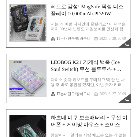
습니다. aptX-LL 연결을 사용해보고자
레트로 감성! MagSafe 픽셀 디스
MacaW 블루투스 넥밴드 이어폰 + 드라이버
구매 위의 글에서 언급한 두 제품이 드디어
플레이 10,000mAh PD20W
도착했습니다. 이어폰 드라이버는 뭐 그냥
SCP22.5W 유무선 보조배터리
소리 출력만을 담당하니까 크게 고민하지 않
저는 왜 이런 디자인에 끌릴까요? 이 녀석은
아도 되는 부분이었는데 가장 조심했던건 바
마치 90년대 닌텐도 게임보이를 연상케 합니
로 블루투스 이어폰 부분이었습니다. 알리에
다. 당시의 저는 진짜 게임기를 엄청 좋아했
서 꽤 오래 탐색해봤는데 aptX-LL만을 지원
IT는내친구/장바구니
2023. 6. 28. 00:09
었어요. 친구 집에 주말마다 놀러가서 자고
하는 블루투스 이어폰이 정말 없었습니다.
왔을 정도니까요. 정말 그 감성을 아직도 잊
있어도 너무 비쌌죠. 차라리 그 ..
지 못합니다. 그래서 지금도 그 행복을 잊지
못하는 듯 합니다. 이 제품은 흔하디 흔한 보
조배터리 제품군입니다. 단! 기존의 보조배
LEOBOG K21 기계식 백축 (Ice
터리와 차이점이 있다면 일단은 무선 충전을
지원한다는 것입니다. 여기에서의 무선 충전
Soul Switch) 무선 블루투스 +
이라 함은 보조배터리를 무선으로 충전할 수
2.4GHz 숫자 키보드
있다는 뜻이 아닌, 보조배터리에 무선 팩이
다이소 숫자 키보드를 구매하고 딱 한 번 사
내장되어 있어서 스마트폰이나 기타 무선 충
용 후 바로 봉인을 했지만, 이번 숫자 키패드
전을 지원하는 디바이스를 충전시킬 수 있다
는 살짝 구매 욕구를 불러일으키고 있습니
는 의미입니다. 보조배터리까지 무선으로 충
IT는내친구/장바구니
2023. 6. 27. 00:09
다. 디자인도 좋은데 축 부분에서 뭔가 한 번
전이 가능했다면 더할나위없이 좋은 보조배
타건해보고 싶다는 느낌을 강하게 받았기 때
터리가 될 뻔 했는데 아쉽습니다...
문입니다. 흰축 또는 백축이라고는 많이 들
어봤는데, 정확한 축의 네이밍을 몰랐습니
다. 예를 들자면 적축이라는 기계식 키보드
하츠네 미쿠 보조배터리 + 무선 이
의 축 종류가 색상 구별에 따라 불리는데 채
리축이라는 키보드 제조사의 회사명을 붙여
어폰 + 게이밍 마우스 + 조이스틱
부르는건 드문 경우입니다. 키보드 판매 회
(게임패드) 정보
사에서도 세부 정보를 살펴봐야 축 제조사를
증말이지... 알리는 사람 빼고는 없는 게 없는