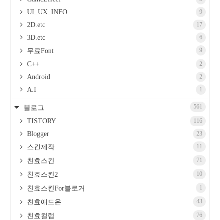
UI_UX_INFO
9
2D.etc
17
3D.etc
6
9
무료Font
C++
2
Android
2
A.I
1
561
블로그
TISTORY
116
Blogger
23
11
스킨제작
71
친효스킨
10
친효스킨2
1
친효스킨For블로거
43
친효애드온
76
친효컬럼