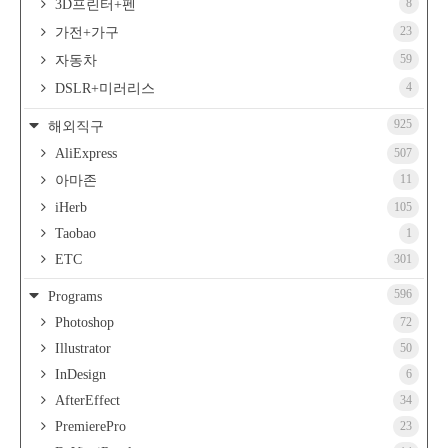
8
3D프린터+펜
23
가전+가구
59
자동차
4
DSLR+미러리스
925
해외직구
AliExpress
507
11
아마존
iHerb
105
Taobao
1
ETC
301
596
Programs
Photoshop
72
Illustrator
50
InDesign
6
AfterEffect
34
PremierePro
23