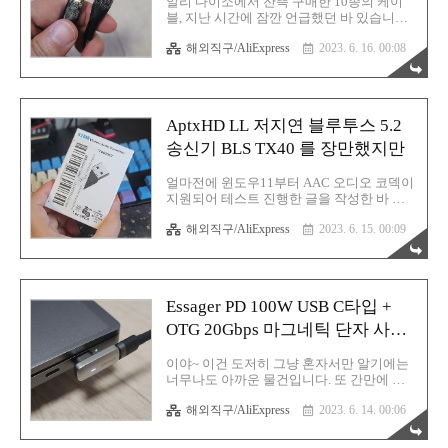
알리 다이소에서 잔뜩 구매한 10종의 케이
해서는 지정하고자 하는 자식 요소에 해당
블, 지난 시간에 잠깐 언급했던 바 있습니다.
태그들만 존재해야 합니다. 만약 전혀 다른
오늘은 간단 사용 후기입니다. 제대로 후기
태그가 지정한 위치의..
해외직구/AliExpress
2023. 6. 16. 00:08
글을 사용하려면 최소 1년 이후에는 후기글
을 남겨야 하는데 솔직히 현실적으로 그럴수
는 없는 노릇입니다. 왜냐하면 1년 사이에 무
수히 많은 경쟁 업체들의 제품들이 쏟아져
나올테고 같은 제품이라 할지라도 시간이 흐
AptxHD LL 저지연 블루투스 5.2
르면서 버전 업그레이드가 될테니까요. 따라
서 개인적으로 충전 케이블을 보는 포인트는
송신기 BLS TX40 를 장만했지만
딱 두 가지입니다. 1. 제품 마감도 (퀄리티) 2.
초고속 충전만 되면 OK (PD충전 포함) 이 두
얼마전에 윈도우11부터 AAC 오디오 코덱이
개만 만족시키면 합격 목걸이를 수여하는 것
지원되어 테스트 진행한 글을 작성한 바 있
입니다. 허들이 생각보다 낮습니다. 제품 마
습니다. 그 결과는 실패했고요. 레이턴시는
감도에는 줄 꼬임 방지를 위한 케이블의 재
해외직구/AliExpress
2023. 6. 15. 00:09
역시 발생하더군요. 알리 쇼핑을 하던 어느
질과 자주 휘어지는 단자와 케이블 사이 부
날 살짝 좌절을 맛 본 상태에서 이 제품이 눈
분을 집중적으로 보고 ..
에 스윽 포착됩니다. LL(Low Latency)을 앞
세워 열심히 홍보중인 블루투스 송신기였습
니다. 지원 OS로는 윈도우도 포함되어 있었
Essager PD 100W USB C타입 +
기에 망설임없이 바로 구매했습니다. 사실
저는 이미 RF 방식의 무선 이어폰을 두 개나
OTG 20Gbps 마그네틱 단자 사용
번갈아가며 사용하고 있었기 때문에 딱히 로
소감
우 레이턴시로 연결해서 블루투스 이어폰을
이야~ 이건 도저히 그냥 혼자서만 알기에는
쓸 필요는 없습니다. 하지만 궁금하잖아요!
너무나도 아까운 물건입니다. 또 간만에 알
진짜 로우 레이턴시로 작동해서 RF 이어폰
리에서 제품다운 제품을 구매했습니다. 너무
이랑 큰 차이가 없다면 하는 이 결과가 너무
해외직구/AliExpress
2023. 6. 14. 00:06
잘 샀습니다. 제품 퀄리티, 가격, 성능 이 삼박
기대가 된단 말이죠. 그래서 구매한겁니다.
자가 매우 잘 어우러지는 제품입니다. 일단
5.04US $ 8..
제목에서 보시면 아시겠지만 엄청 대단한 카