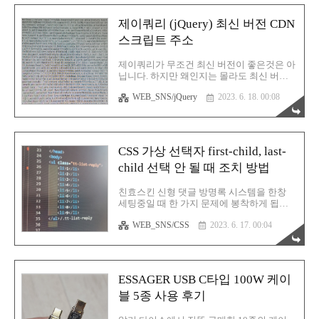
면 서로 구별지어 CSS 스타일을 만들기가 상
당히 애매합니다. 특히나 저는 최신 댓글을
제이쿼리 (jQuery) 최신 버전 CDN
가장 위로 오게 만들고 싶은데 그렇게되면
스크립트 주소
고정 댓글이 맨 하단으로 내려가버리는 불상
사가 벌어지는 것이었습니다. 따라서 저는
이것을 다시 위로 올리고 싶었습니다. 그러
제이쿼리가 무조건 최신 버전이 좋은것은 아
려면 역시 제이쿼리로 할 수 밖에 없겠다는
닙니다. 하지만 왜인지는 몰라도 최신 버전
생각이 들었죠. 제이쿼리에서 태그 순서를
이라고 하면 뭔가 모든게 다 해결될 것 같은
변경하는 매소드로는 제목에도 언급했듯 다
WEB_SNS/jQuery
2023. 6. 18. 00:08
그런 기분이 들잖아요? 「최신」이라는 키
음의 옵션들이 있습니다. 사용 방법 $('타
워드가 갖는 선입견이 엄청나게 작용하는 것
겟').after$(('선택자')) : 타겟을 ..
이겠지요. 하지만 진짜로 최신 버전을 사용
하면 왠만한 오류나 버그들은 대부분 해결이
되는것이 현실입니다. 제이쿼리(jQuery)도
CSS 가상 선택자 first-child, last-
마찬가지입니다. 참고로 현재까지 현역으로
child 선택 안 될 때 조치 방법
쓰이는 가장 인기가 높은 구버전은 1.12.4 와
1.9.1이 있으며 3.6.X 버전이 있습니다. 아무
튼 이런 버전 차이에 대해서는 신경쓰고 싶
친효스킨 신형 댓글 방명록 시스템을 한창
지 않고 그저 최신 버전을 늘 사용하고 싶다
세팅중일 때 한 가지 문제에 봉착하게 됩니
면 다음의 제이쿼리 CDN 주소를 적용하고자
다. 가상 선택자 중 하나인 first-child와 last-
하는 HTML 문서의 안에 넣어주시기 바랍니
WEB_SNS/CSS
2023. 6. 17. 00:04
child가 원하는대로 동작하지 않는 문제였습
다. 이거 하나면 끝! 이것입니다. 어렵지 않습
니다. 예를 들어 이런 경우입니다. 증상 확인
니다. 기존 ..
See the Pen Untitled by rgy0409 (@rgy0409)
on CodePen. 위의 예시에서 알 수 있듯 원래
대로라면 li 태그 안의 첫번째 숫자와 마지막
ESSAGER USB C타입 100W 케이
숫자가 CSS에 의해 빨간색으로 바뀌어야 합
블 5종 사용 후기
니다. 그런데 변함이 없어요. 원인은 바로 li
전/후에 존재하는 p태그 때문입니다. 즉 first-
child와 last-child를 정상적으로 사용하기 위