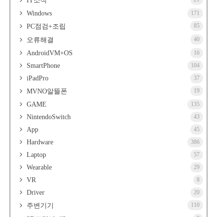
IT소식
Windows
171
85
PC점검+조립
40
오류해결
AndroidVM+OS
16
SmartPhone
104
iPadPro
37
19
MVNO알뜰폰
GAME
135
NintendoSwitch
43
App
45
Hardware
386
Laptop
57
Wearable
29
VR
8
Driver
20
110
주변기기