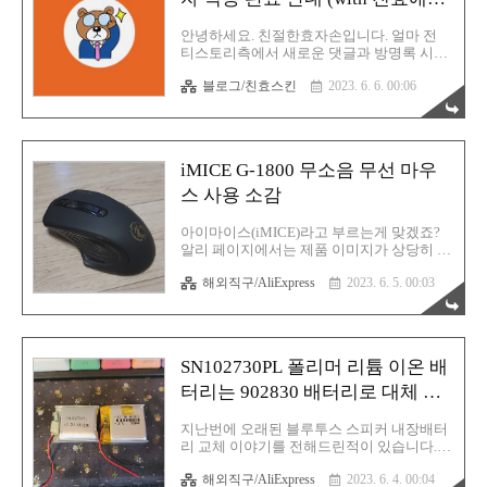
있지만 감히 말씀드리건데 그만한 가치는 충
온 새로운 채팅 테마 스타일)
분하다고 할 수 있겠습니다. 솔직히 치킨 한
안녕하세요. 친절한효자손입니다. 얼마 전
마리 가격도 안 합니다. 치킨도 큰 고민없이
티스토리측에서 새로운 댓글과 방명록 시스
덜컥 주문하는데 이거라고 못하겠습니까?
템 업데이트 소식을 알렸습니다. 이미 이 부
(껄껄) 역시 베이스어스! 다만 해외 직구 배송
블로그/친효스킨
2023. 6. 6. 00:06
분에 대해서는 한 차례 언급했었죠? 아래의
의 길은 험난합니다. 뭐랑 같이 묶여왔는지
글에서 말입니다. 티스토리 댓글 / 방명록 치
는 몰라도 엄청 찌그러졌..
환자 변경 안내 (With 친효스킨) 티스토리 댓
글 / 방명록 치환자 변경 안내 (With 친효스
킨) 안녕하세요. 친절한효자손입니다. 2023
iMICE G-1800 무소음 무선 마우
년 5월 23일에 티스토리팀에 새로운 공지가
올라왔습니다. 내용인즉슨 댓글 및 방명록
스 사용 소감
시스템이 업데이트 된다는 소식이었습니다.
자세한 내용은 아래의 공 rgy0409.tistory.com
아이마이스(iMICE)라고 부르는게 맞겠죠?
네. 원래 천천히 느긋하게 즐기려고 했는데
알리 페이지에서는 제품 이미지가 상당히 고
이날부터 계속 신경이 조금씩 쓰였습니다.
품격이었는데 역시 저가형 IT 제품들은 모두
매도 먼저 맞는게 낫다고 바로 주말에 작업
해외직구/AliExpress
2023. 6. 5. 00:03
사진빨이라는게 과언이 아닙니다. 이 마우스
을 완료했습니다. 기존 댓글보다 좀 더 체계
도 그렇습니다. 제품 홍보 이미지가 다 했습
가 ..
니다. 성능요? 준수합니다. 가격 이상 가치는
하는 마우스라고 생각합니다. 만약 저렴이
무선 마우스를 찾으신다면 이 제품도 후보군
SN102730PL 폴리머 리튬 이온 배
에 스윽 끼워넣어 보시기 바랍니다. 가격은
저렴해도 박스 포장은 제대로군요. 박스 안
터리는 902830 배터리로 대체 가
쪽에는 뾱뾱이 포장지에 마우스가 안전히 보
능
관되어 있습니다. 실물입니다. 흐음... 역시 퀄
지난번에 오래된 블루투스 스피커 내장배터
리티가 그렇게 높지 않습니다. 가격대를 생
리 교체 이야기를 전해드린적이 있습니다.
각하면 이 정도에서 타협을 볼 만 합니다. 솔
혹시 제 티스토리에 첫 방문이시라면 무슨
직히 고급스러운 느낌을 원하면 브랜드 마우
해외직구/AliExpress
2023. 6. 4. 00:04
영문인지 모르실 수 있으니 아래의 글을 선