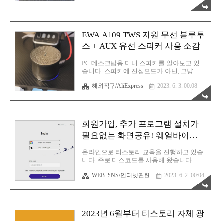
스를 구매해야죠. 10만원 넘게 주고요. 바닥
행학습하시는걸 추천합니다. 내용이 길지 않
부분입니다. 전원 스위..
아서 금방 읽으실 수 있습니다. 정말 오래된
블루투스 스피커 노벨뷰 Singbox T6 분해 후
배터리 교체 정말 오래된 블루투스 스피커
EWA A109 TWS 지원 무선 블루투
노벨뷰 Singbox T6 분해 후 배터리 교체 이
블루투스 스피커는 고장 없이 지금까지 매우
스 + AUX 유선 스피커 사용 소감
잘 유지가 되고 있습니다. 노벨뷰 브랜드가
다 이렇지 않을겁니다. 이 녀석의 뽑기운이
PC 데스크탑용 미니 스피커를 알아보고 있
좋은 것일 뿐입니다. 허나 세월의 흐름은 역
습니다. 스피커에 진심모드가 아닌, 그냥 남
시 무시할 수 rgy0409.tistory.com 이 배터리
동생과 치킨 뜯을 때 사운드를 같이 공유하
에 대한 대체 제품을 찾았고 교체 전까지의
해외직구/AliExpress
2023. 6. 3. 00:08
기 위한 스피커 역할을 충실히 수행해줄 녀
소식을 전해드렸습니다. 실제로 교체가 잘
석을 목표로 하고 있습니다. 따라서 소리는
되었..
대충 알아듣기만 하면 되며 퀄리티는 전혀
상관 없습니다. 불편하지 않는 수준이면 되
는 것입니다. 그렇기에 최대한 보관이 용이
회원가입, 추가 프로그램 설치가
한 블루투스 스피커를 찾는 중입니다. PC스
피커 용도로 가끔씩 사용하려고 구매한
필요없는 화면공유! 웨얼바이
TG117 블루투스 유무선 스피커 얼마전에 작
(Whereby) 사용 방법
성한 TG117 블루투스 스피커 후기글입니다.
온라인으로 티스토리 교육을 진행하고 있습
저 스피커도 소리는 괜찮은데 보관이 조금
니다. 주로 디스코드를 사용해 왔습니다. 하
불편할 것 같았습니다. 그냥 대충 아무곳에
지만 불편한게 몇 가지 있습니다. 사연은 다
나 세워둘까 싶었는데 오래 사용하지 않으면
WEB_SNS/인터넷관련
2023. 6. 2. 00:04
음과 같습니다. 1. 디스코드 회원가입이 필요
먼지가 쌓이잖아요? 그게 신경이 쓰였죠. 그
함 2. 디스코드 프로그램을 추가 설치해야 함
러다가 이 스피커를 발견한 것입니다. 아..
3. 화면 공유가 제대로 되지 않는 경우가 많
음 평소 디스코드와 친한 제 입장에서는 이
따금씩 제대로 작동하지 않는 화면 공유 빼
2023년 6월부터 티스토리 자체 광
고는 딱히 불편한 사항은 없습니다. 그러나