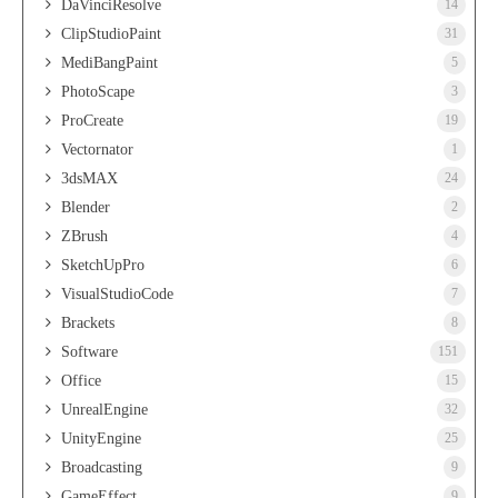
DaVinciResolve
14
ClipStudioPaint
31
MediBangPaint
5
PhotoScape
3
ProCreate
19
Vectornator
1
3dsMAX
24
Blender
2
ZBrush
4
SketchUpPro
6
VisualStudioCode
7
Brackets
8
Software
151
Office
15
UnrealEngine
32
UnityEngine
25
Broadcasting
9
GameEffect
9