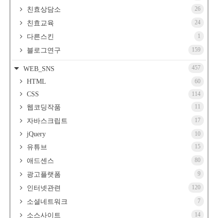
26
친효상담소
24
친효교육
1
다른스킨
159
블로그연구
457
WEB_SNS
HTML
60
CSS
114
11
웹코딩작품
17
자바스크립트
jQuery
10
15
유튜브
80
애드센스
9
광고플랫폼
120
인터넷관련
7
소셜네트워크
14
소스사이트