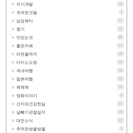
16
자기개발
3
귀여운것들
57
남성뷰티
25
향기
89
맛있는것
13
좋은카페
20
라면을먹자
53
다이소쇼핑
10
국내여행
53
일본여행
19
책책책
9
영화이야기
37
간지와건강한삶
25
살빼기관찰일지
12
대전소식
5
추억은방울방울