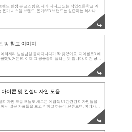
 브랜드 탄생 본 포스팅은, 제가 다니고 있는 직업전문학교 과
 윤가 시스템 브랜드, 윤가SSD 브랜드는 실존하는 회사나 제
과제 때문에 탄생한 허구의 브랜드 라는 것 입니다. 하지만,
지나 윤가SSD 브랜드를 무단으로 사용시 법적인 조치를 받을
겠습니다. 윤가 SSD 브랜드를 제작하였습니다.저희 윤가시
는 윤가SSD는 PC시장에서 한 획을 그을 전망입니다. 이제
한 맵핑 참고 이미지
 이리저리 넘실넘실 돌아다니다가 딱 찾았어요. 디아블로3 에
 궁금했었거든요. 이제 그 궁금증이 풀리는 듯 합니다. 이건 냥이
 표현한것 보소! 완전 귀요미로군요. 이건 디아블로는 아니지
 표현한 링을 그린거네요? 이것도 느낌좋구요. 바로 이것이
방법! 역시 대륙의 힘은 후덜덜합니다. 나중에 이 방법을 활용해
건 정육면체에 맵핑 하듯 만든것 같은데 귀엽고 아기자기 해서
I 아이콘 및 컨셉디자인 모음
 컨셉디자인 모음 오늘도 새로운 게임쪽 UI 관련된 디자인들을
해서 많은 자료들을 보고 익히고 하는데,유튜브며, 여러가지
쪽도 중국시장이 엄청나게 치고 올라오고 있어요.그림쪽도 당연히
으니까) 보고 따라할 수 있는 그림들로만 우선 올려봤습니다.
터 조금씩 흉내라도 내서 한번 만들어 보려고 하고 있어요.그리
레이터 쪽으로 한번 저만의 스타일대로이곳에 꾸준히 올려보도