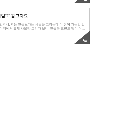
완전 도배를 해버렸어요.이렇게만 해도, 재법 윤곽이 얼추 드
게임UI 참고자료
료 역시, 저는 인물보다는 사물을 그리는데 더 정이 가는것 같
이터에서 요새 사물만 그리다 보니, 인물은 표현도 많이 어렵
림쪽으로 나가게 된다면,UI Design 으로 나가야 할 것 같
 좀 그려놔야 겠어요^^그리고 꾸준히 업데이트를 해놓도록 하
이건 일러스트레이터에서 작업한 것 같아요. 이런 다양한 보석형
 디자인 같아요.슬롯머신 관련 아이콘도 보이는 듯 하고~아기자