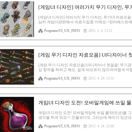
[게임UI 디자인] 여러가지 무기 디자인, 무
[게임UI 디자인] 여러가지 무기 디자인, 무기UI 자료모음
심히 게임UI관련해서 자료수집중 이에요~!핀터레스트에서
많이 좋아해서, 좋은 자료들을 많이 모으고, 많이 보는것
Programs/UI_UX_INFO
2015. 5. 4. 13:52
으니, 직접 가서 보셔도 됩니다. 이런 캐쥬얼풍 디자인들
보다는, 이렇게 캐쥬얼풍을 선호하는 편인지라, 타이밍이
작해내는데 많은 도움이 되지요. 자료를 꾸준히 업로드 
셔서 저와함께 같이..
[게임 무기 디자인 자료모음] UI디자이너 
[게임 무기 디자인 자료모음] UI디자이너 첫걸음! 무기
상 창작을 하려고 해도, 쉽게 떠오르지 않으며어렵게 어렵
수가 없네요...ㅠ_ㅠ 근데, 창작의 원천은 모작에서 나온
Programs/UI_UX_INFO
2015. 4. 29. 13:51
봐두고, 잘 된 작품은 한번 똑같이 따라해 보는거죠. 게
보시고 참고해서, 우리 다같이 좋은 무기(?) 하나 제작해 
큰걸로 올리도록 할께요~! 이런식으로 기본 데셍을 해 
전에..
게임UI 디자인 도전! 모바일게임에 쓰일 
게임UI 디자인 도전! 모바일게임에 쓰일 물약(포션)을 그려
생각을 하게 되요^^;인물보다도 그리는데 재미가 있군요~
도 배우고~ 그러고 있다보니~! 다시 욕심이 많이 생기네
Programs/UI_UX_INFO
2015. 4. 24. 22:09
고 있어요~ 이건, 제가 처음으로 그려본 포션(물약) 이
이 되겠지요?? 하지만;;; 레이어를 너무 뒤죽박죽으로 