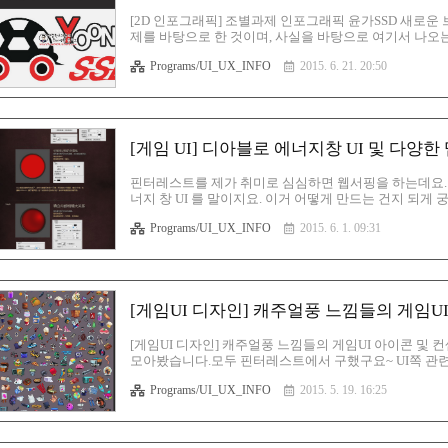
[2D 인포그래픽] 조별과제 인포그래픽 윤가SSD 새로운
제를 바탕으로 한 것이며, 사실을 바탕으로 여기서 나오는
품이 아님을 밝힙니다. 그냥 일러스트레이터와 인디자인 
Programs/UI_UX_INFO
2015. 6. 21. 20:50
모든 저작권은 저에게 있습니다. 본 일러스트레이터 이미
수 있다는 점 알아주시고~그냥 감상용으로만 봐주시면 되
스템에서 이번에 새롭게 개발한 여러 기술들이 녹아들어있
여러분의 PC는 한층 더 ..
[게임 UI] 디아블로 에너지창 UI 및 다양
핀터레스트를 제가 취미로 심심하면 웹서핑을 하는데요.
너지 창 UI 를 말이지요. 이거 어떻게 만드는 건지 되게
발바닥 아이콘 만들어 놓은 건가봐요. 아이구! 저 젤리를
Programs/UI_UX_INFO
2015. 6. 1. 09:31
만, 에너지바 사이드를 둘러싸고 있는 금속형태의 질감을
제가 원하던 것이에요. 디아블로3 에너지창 UI 만드는 
서 제가 직접 한번 제작해 볼 수 있도록 하겠습니다. 이
한번 찾아봤어요...
[게임UI 디자인] 캐주얼풍 느낌들의 게임U
[게임UI 디자인] 캐주얼풍 느낌들의 게임UI 아이콘 및
모아봤습니다.모두 핀터레스트에서 구했구요~ UI쪽 관련
며, 닥치는대로 보고 듣고 하고 있습니다. 역시, 게임
Programs/UI_UX_INFO
2015. 5. 19. 16:25
잘그리는 사람이 우리나라보다 넘처흐르지요. (사람이 많
그냥 무작정 흉내를 내보는 것이죠. ㅎㅎㅎ 저도 지금부
고, 역시나 제가 자신있어라 하는 UI 아니면 일러스트
록 할 계획이에요. 지금 그리..