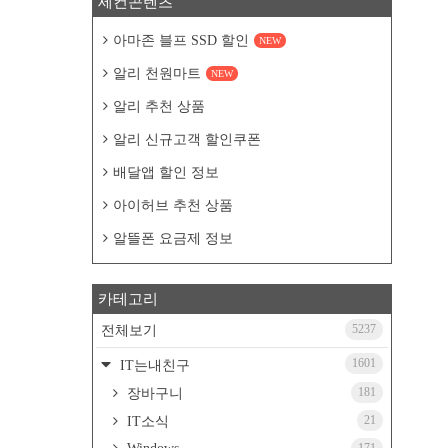
세컨콘텐츠
아마존 블프 SSD 할인
NEW
알리 천원마트
NEW
알리 추천 상품
알리 신규고객 할인쿠폰
배달앱 할인 정보
아이허브 추천 상품
알뜰폰 요금제 정보
카테고리
5237
전체보기
1601
IT는내친구
181
장바구니
21
IT소식