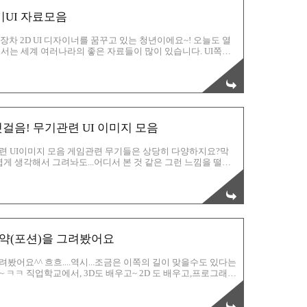
기UI 자료모음
 장차 2D UI 디자이너를 꿈꾸고 있는 청년이에요~! 오늘도 열
는 세계 여러나라의 좋은 자료들이 많이 있습니다. UI쪽을
은많은 공부가 되요. 더 좋은 자료들은 핀터레스트에 많이 있
이 요즘 핫하게 뜨고 있는 게임UI죠.저도 개인적으로 실사풍
 딱 좋지요^^ 이런 리얼풍은 그냥 참고용이요~^^캐주얼을 창
하겠습니다.핀터레스트 보기가 귀찮으신 분들은, 제 블로그 오
첫걸음! 무기관련 UI 이미지 모음
관련 UI이미지 모음 게임관련 무기들은 상당히 다양하지요?막
게 생각해서 그려놔도...어디서 본 것 같은 그런 느낌을 떨칠
다는 말씀! 그렇습니다. 많이 봐야 합니다. 좋은 작품들을 많이
임 UI 중에서도, 무기관련된 디자인 이미지들을 모아놨습니다.
봅시다! ㅎ 음....올리고보니 이미지가 생각보다 작네요;;;좀 더
놓고, 포토샵이든 일러스트레이터든~작업을 하는 것이죠~! 던
물약(포션)을 그려봤어요
봤어요^^ 흐흐....역시...조금은 이쪽의 길이 맞을수도 있다는
 ㅋㅋ 직업학교에서, 3D도 배우고~ 2D 도 배우고,프로그래밍
요^^; 그래서, 틈틈히 요새는 시간나는대로 그려보려고 노력하
미지에요^^;여기에서 이제 색상만 바꾸면~ 다양한 포션이 완성
해놔가지고;;;다음부터 제대로 표현을 해보도록 할께요^^; 이게