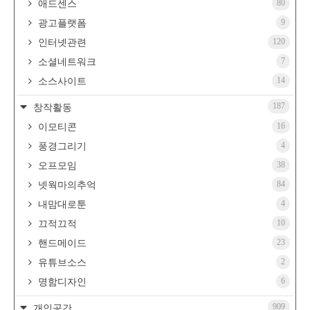
80
애드센스
9
광고플랫폼
120
인터넷관련
7
소셜네트워크
14
소스사이트
187
창작활동
16
이모티콘
4
풍경그리기
38
오프모임
84
넷웍마의추억
4
내맘대로툰
10
끄적끄적
23
핸드메이드
2
유튜브소스
6
명함디자인
909
개인공간