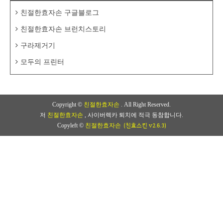
친절한효자손 구글블로그
친절한효자손 브런치스토리
구라제거기
모두의 프린터
Copyright ©
친절한효자손
. All Right Reserved.
저
친절한효자손
, 사이버렉카 퇴치에 적극 동참합니다.
(친효스킨 v2.6.3)
Copyleft ©
친절한효자손