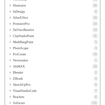
Illustrator
50
InDesign
6
AfterEffect
34
PremierePro
23
DaVinciResolve
14
ClipStudioPaint
31
MediBangPaint
5
PhotoScape
3
ProCreate
19
Vectornator
1
3dsMAX
24
Blender
2
ZBrush
4
SketchUpPro
6
VisualStudioCode
7
Brackets
8
Software
151