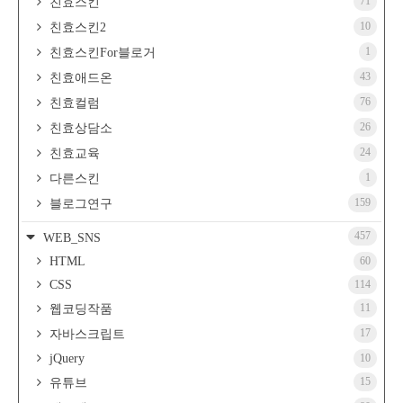
71
친효스킨
10
친효스킨2
1
친효스킨For블로거
43
친효애드온
76
친효컬럼
26
친효상담소
24
친효교육
1
다른스킨
159
블로그연구
457
WEB_SNS
HTML
60
CSS
114
11
웹코딩작품
17
자바스크립트
jQuery
10
15
유튜브