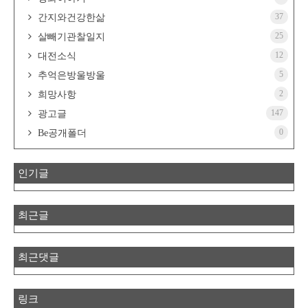
37
간지와건강한삶
25
살빼기관찰일지
12
대전소식
5
추억은방울방울
2
희망사항
147
광고글
0
Be공개폴더
인기글
최근글
최근댓글
링크