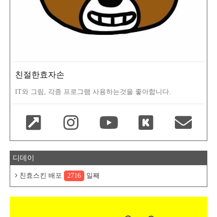
친절한효자손
IT와 그림, 각종 프로그램 사용하는것을 좋아합니다.
디데이
친효스킨 배포
2716
일째