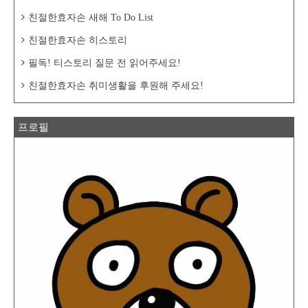
친절한효자손 새해 To Do List
친절한효자손 히스토리
필독! 티스토리 질문 전 읽어주세요!
친절한효자손 취미생활을 후원해 주세요!
프로필