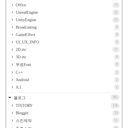
Office
15
UnrealEngine
32
UnityEngine
25
Broadcasting
9
GameEffect
9
UI_UX_INFO
9
2D.etc
17
3D.etc
6
9
무료Font
C++
2
Android
2
A.I
1
561
블로그
TISTORY
116
Blogger
23
11
스킨제작