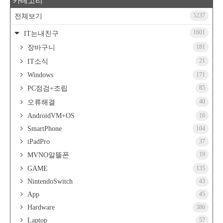
카테고리
5237
전체보기
1601
IT는내친구
181
장바구니
21
IT소식
Windows
171
85
PC점검+조립
40
오류해결
AndroidVM+OS
16
SmartPhone
104
iPadPro
37
19
MVNO알뜰폰
GAME
135
NintendoSwitch
43
App
45
Hardware
386
Laptop
57