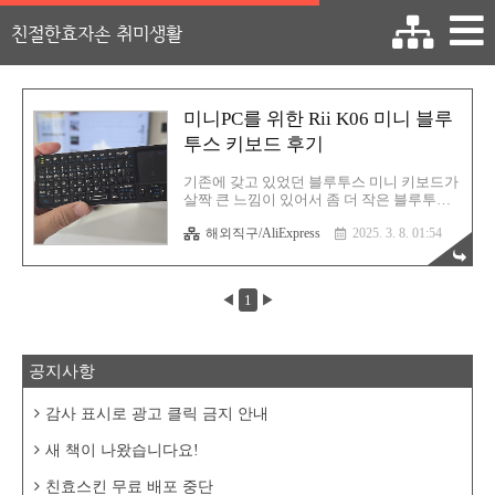
친절한효자손 취미생활
미니PC를 위한 Rii K06 미니 블루
투스 키보드 후기
기존에 갖고 있었던 블루투스 미니 키보드가
살짝 큰 느낌이 있어서 좀 더 작은 블루투스
키보드를 찾다보니 딱! 이게 눈에 띄더군요.
해외직구/AliExpress
2025. 3. 8. 01:54
Rii 라는 브랜드는 알리에서 꽤나 자주 봐왔
기에 바로 보자마자 구매를 해버렸습니다.
일단은 기존 블루투스 키보드보다는 작다는
사실 하나만으로 OK였거든요. 가격도 그리
◀
1
▶
비싸지 않았기에 망설임이 없었지요. 바로
어떤 녀석인지 만나보시겠습니다. Rii 이모
저모제품 패키지입니다. Rii 브랜드 QR코드
가 있습니다. 박스 개봉! 바로 본체가 드러납
공지사항
니다. 보시면 아시겠지만 참 작죠? 크기가 무
려 150 x 58 x 11 mm 입니다. 두께가 1cm 정
도라는 소리죠. 구성품은 2.4Ghz 연결을 위
감사 표시로 광고 클릭 금지 안내
한 USB 무선 동글이와 연장 케이블이 추가로
들어있습니다. 참고로 연결은 2.4GHz..
새 책이 나왔습니다요!
친효스킨 무료 배포 중단