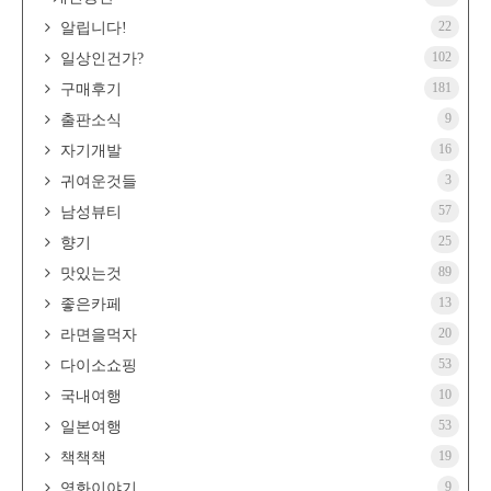
22
알립니다!
102
일상인건가?
181
구매후기
9
출판소식
16
자기개발
3
귀여운것들
57
남성뷰티
25
향기
89
맛있는것
13
좋은카페
20
라면을먹자
53
다이소쇼핑
10
국내여행
53
일본여행
19
책책책
9
영화이야기