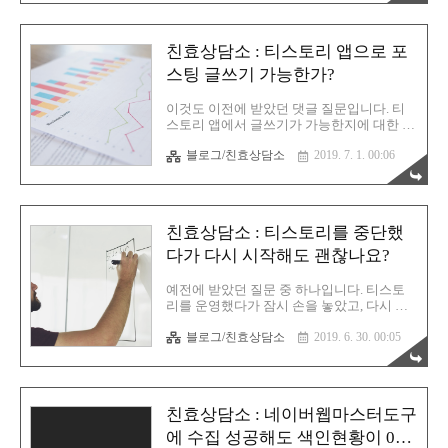
단 할 수 있으실지 하고 메모장으로 ..
들도 계십니다. 이런 분들께서 공통적으로
남겨주셨던 질문 중 하나입니다. Q. 안녕하세
요, 저는 네이버 블로그를 하다가 티스토리
친효상담소 : 티스토리 앱으로 포
로 넘어온 블로거 입니다. 네이버에서 썼던
이미지를 그냥 재활용해도 상관 없는지 궁금
스팅 글쓰기 가능한가?
합니다. 글은 다 수정해서 새로 작성하고 있
는데 사진은 괜찮은거 같아서 그냥 그대로
이것도 이전에 받았던 댓글 질문입니다. 티
올리고 있습니다. 다음에서 검색하니까 작성
스토리 앱에서 글쓰기가 가능한지에 대한 질
한 글이 잘 나오길래 별 문제 없겠지 싶습니
문입니다. 아무래도 질문자님은 태블릿을 이
다. 괜찮을까요? 사실 이 부분은 말이 많습니
블로그/친효상담소
2019. 7. 1. 00:06
용해서 외출 상태에서의 글 작성에 대한 문
다. 저 역시 카더라 통신 시절부터 블로그를
의를 주신 것 같습니다. 저 역시 이 부분에 대
해왔기에 이런 저런 뜬구름 소문을 많이..
해서 알아보고 테스트도 해봤지만... 답은 역
시 PC에서의 글작성이 짱이라는 사실이었습
니다. 아래는 질문 원글 입니다. Q. 안녕하세
친효상담소 : 티스토리를 중단했
요! 제가 운영하는 블로그는 현재 이원화되
어 있습니다. 일기 부분은 네이버에 작성을
다가 다시 시작해도 괜찮나요?
하고 있으며 개인적인 라이팅이나 공개포스
팅은 티스토리에 작성하고 있습니다. 문제는
예전에 받았던 질문 중 하나입니다. 티스토
티스토리에 그날 찍었던 사진을 바로바로 올
리를 운영했다가 잠시 손을 놓았고, 다시 시
리고 싶은데 네이버는 앱에서 설정하면 가능
작하려고 하는데 새로 만드는게 나은지, 기
한데 티스토리는 이미지가 자동 리사이징 됩
블로그/친효상담소
2019. 6. 30. 00:05
존 티스토리를 그대로 활용해서 진행하는게
니다. 티스토리는 모바일 설정에 원본 업로
나은지에 대한 부분입니다. 이 질문의 숨은
드가 안 되서 우여곡절로 네이버에 비공..
뜻은 "멈췄다가 다시 복귀해도 검색엔진에
노출이 되는 것에 있어서 패널티가 있는건
아닐런지? 혹은 뭔가 누락 문제가 생긴다던
친효상담소 : 네이버웹마스터도구
지? 혹은 한동안 안하다 갑자기 해도 검색엔
진에서 잘 자료를 수집하는지?" 이런 부분일
에 수집 성공해도 색인현황이 0인