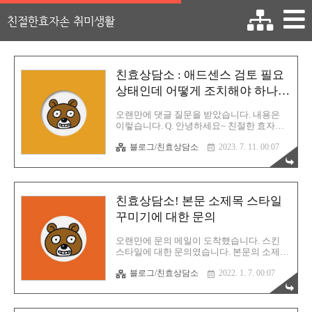
친절한효자손 취미생활
친효상담소 : 애드센스 검토 필요
상태인데 어떻게 조치해야 하나
요?
오랜만에 댓글 질문을 받았습니다. 내용은
이렇습니다. Q. 안녕하세요~ 친절한 효자손
님 사이트에서 도움 많이 받고있어요! 감사
블로그/친효상담소
2023. 7. 11. 00:07
합니다. 애드센스 신청을 글 10개정도 작성
후 신청했는데 검토필요라고 답이 왔는데요.
검토필요는 사이트 비활성화가 된 경우 온다
고 되어있던데 활성화 하는 방법이 코드를
티스토리 스킨편집에서 넣어주면 활성화되
친효상담소! 본문 소제목 스타일
는건가요? 검토필요가 그외 어떨때 오는걸
까요? 제 티스토리가 활성화 되었는지는 어
꾸미기에 대한 문의
떻게 확인하면 될까요? 구글 사이트에서 제
티스토리 주소가 검색이 되면 활성화 된건가
오랜만에 문의 메일이 도착했습니다. 스킨
요? 지금은 글 15개정도 작성했는데 검토요
스타일에 대한 문의였습니다. 본문의 소제목
청을 바로 하는게 좋을지 글을 더쓴후 요청
에 대해서 첨부파일의 내용대로 수정을 하는
하는게 좋을지 조언좀 부탁드립니다. 여러개
블로그/친효상담소
2022. 1. 7. 00:07
방법에 대한 궁금증이었어요. 이 부분은 이
의 질문들이 포함되어 있는데 일단 큰 뼈대
메일로 답변드리기는 너무 부적절하기에 이
를 먼저 잡아야 할 것 같습니다. 많은 분들께
렇게 강좌 형태로 작성할 수 밖에 없습니다.
서 애..
아래는 메일의 원본에 대한 스크린샷입니다.