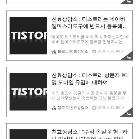
내용을 문의를 주셨습니다. 두 번으로 나뉘
의 차이밖에 없습니다. 혹..
어서 답변을 해보는 시간을 갖도록 해보겠습
니다. 네이버 웹마스터 도구에 대한 질문Q.
안녕하세요 친절한효자손님! 티스토리 블로
친효상담소 : 티스토리는 네이버
그를 운영하면서 궁금한 점이 있어서 질문드
립니다. 블로그를 바쁘다는 핑계로 매일 꾸
웹마스터도구에 반드시 등록해야
준히는 못하지만 운영하면서 일 평균
할까?
200~300 사이의 방문자수를 유지하고 있습
아마도 티스토리를 이제 막 시작하신다면 네
니다. 하지만 300명 기준으로 봤을 때 네이버
이버 웹마스터도구에 등록을 진행하시는 분
검색 0~1, 다음검색 150, 구글검색 50, 카카
들이 거의 대부분일 것 입니다. 과연 이 네이
오톡 70, 기타유입 30 정도의 비율로 계속 유
블로그/친효상담소
2019. 6. 20. 00:07
버 웹마스터도구에 등록하는 과정이 반드시
지가 되고 있습니다. 네이버 웹마스터도구로
필요할까요? 답은 "No" 입니다. 제가 티스토
http 주소와 https ..
리를 시작할때는 "웹마스터도구"라는 플랫
폼이 없었습니다. 그냥 단순한 검색 등록만
있었어요. 네이버 고객센터는 상담사를 통한
친효상담소 : 티스토리 방문자 PC
서비스가 중단된지 오래 입니다. 왜 중단되
었는지는 모르겠지만 아무래도 자주 변경되
및 모바일 유입에 대하여
는 검색엔진과 이로 인해서 간접 피해를 보
는 블로거들의 분쟁을 상담 인원들이 100%
거의 초창기 댓글의 내용 입니다. 질문을 두
를 해결하지 못하므로 이것을 봇(BOT)으로
개 남겨주셨는데 첫번째는 그냥 블로그 개설
대처한게 아닌가라는 생각이 듭니다. 이래저
일과 관리 시작일에 대한 내용이어서 객관적
래 마음 고생 하시는 분들은 상담사 분들일
블로그/친효상담소
2019. 6. 18. 00:07
으로 답변을 드릴 수 있는 부분이었고 두번
테니까 말입니다. 자주 하는 질문 중 하나가
째 질문은 다른 분들도 궁금해 하시는 부분
바로 "웹마스터도구에 등록을 해도 검색..
일수도 있겠다 싶어서 한번 아는만큼 혼신의
일격을 다해서 답변을 하는 시간을 가져보겠
습니다. 개설일은 2012년 4월 28일 입니다.
친효상담소 : "수익 손실 위험 - 하
관리는 2015년 3월 말부터 시작했구요. 개설
일이 2012년인 이유는 네이버 블로그를 운영
나 이상의 사이트에 ads.txt 파일이