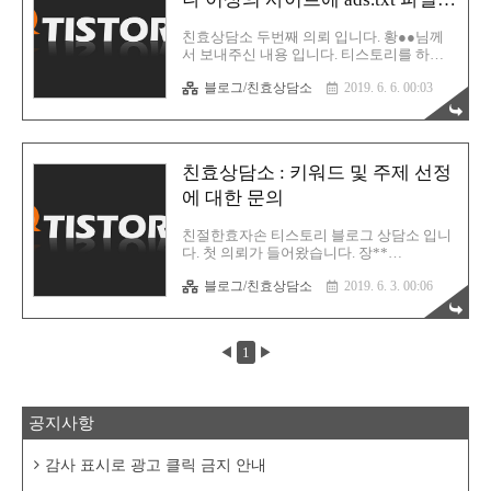
하면서 자료 보관용도로 티스토리를 같이 사
없습니다" 문제
용하고 있었기 때문입니다. 모바일 유입에
친효상담소 두번째 의뢰 입니다. 황●●님께
대해서도 한가지 자신있게 말씀 드릴 수 있
서 보내주신 내용 입니다. 티스토리를 하나
는 부분이 뭐냐면 애드센스 입니다. 다른 티
운영하고 계신데 이와같은 알림이 출력되고
스토리는 모르겠는데 제 경우는 데스크탑에
블로그/친효상담소
2019. 6. 6. 00:03
있다고 합니다. 어떤 내용인지 살펴보도록
서의 클릭율이 더 높습니다. 아무래도 가독
하겠습니다. 안녕하세요 효자손님. 구글애드
성 때문일 것 입니다. 보시면 디..
센스를 입문하면서 도움을 많이 받았던 블로
거입니다. 현재 티스토리를 운영하고 있는데
궁금한 사항이 두가지 있어서 꼭 좀 도움을
친효상담소 : 키워드 및 주제 선정
요청하고자 메일을 보냅니다. 첫째, 구글애
드센스를 로그인했을 때 위와 같은 알림창이
에 대한 문의
떠서 해결 방법을 못 찾고 있습니다. 자세히
알아보기를 클릭해서 들어가보면 구글도움
친절한효자손 티스토리 블로그 상담소 입니
창에서 애드센스용 ads.txt를 직접 만들어서
다. 첫 의뢰가 들어왔습니다. 장**
해결하라는데 이 부분도 방법을 모르겠습니
(magpie****@gmail.com) 으로부터 2019. 5.
다. 이런 내용입니다. 음 저도 이런 경우는 처
블로그/친효상담소
2019. 6. 3. 00:06
22. 오후 4:27 에 도착한 메일의 내용 입니다.
음 보는 문제여서 검색을 좀 해봤는데 추측
어떤 내용인지 한번 보도록 하겠습니다. 사
되는 문제는 이런 경우일 수 밖에 없..
진으로도 첨부하겠으며, 해상도가 떨어지는
디바이스에서는 캡쳐 이미지가 보이지 않을
◀
1
▶
수 있으므로 한번 더 텍스트로 옮겨 두도록
하겠습니다. 안녕하세요, 친절한효자손님!
이제 군대 가기 전 티스토리 애드고시를 통
과받고 군대를 가려고 하는 21살 휴학생입니
공지사항
다. 제가 티스토리 블로그로 100달러까지는
벌어봤는데요. 그후에 주제 선정 또는 키워
드 선정이 너무 어려워서 블로그를 폐쇄하고
감사 표시로 광고 클릭 금지 안내
한동안 블로그를 안했습니다. 실례가 안 된