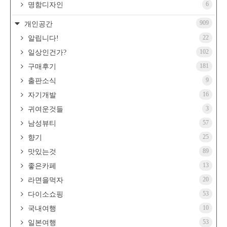
6
명함디자인
909
개인공간
22
알립니다!
102
일상인건가?
181
구매후기
9
출판소식
16
자기개발
3
귀여운것들
57
남성뷰티
25
향기
89
맛있는것
13
좋은카페
20
라면을먹자
53
다이소쇼핑
10
국내여행
53
일본여행