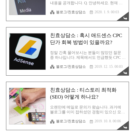
광고를 하단에 달아놓으면 사진과 글이 하나
내용을 공개합니다. Q. 안녕하세요. 현재 티
도 없고 사이트맵 첨부파일만 있는 글에도
스토리에 애드센스를 게시하여 운영하고 있
하단광고가 달렸는데, 친효스킨으로 변경 후
블로그/친효상담소
2020. 1. 9. 00:03
는 블로거 입니다. 티스토리 이전에는 네이
출력이 되지 않습니다. 일부러 내용이 없는
버 블로그에 올인을 하고 애드포스트로 정말
글에는 광고가 안 나오게 설..
소소하게 용돈을 벌고 있었는데, 너무 수익
이 안 나와서 티스토리에 관심이 생겨 그때
부터 효자손님의 책을 구매를 하고 열심히
친효상담소 : 혹시 애드센스 CPC
공부하고 있습니다. 요즘 직장인들 투잡으로
스마트스토어가 떠오르고 있습니다. 이와 관
단가 회복 방법이 있을까요?
련된 책들이나 강의들이 쏟아져 나오고 있습
니다. 효자손님이 생각하시기에는 스마트스
정말 간혹 물어보시는 분들이 많았던 질문
토어와 애드센스를 비교했을때 애드센스로
중 하나입니다. 제목에서도 언급했듯 CPC 단
해서 평생 연금을 받는게 좋을지, 아니면 초
가에 대한 질문입니다. 아래는 질문글의 오
반에 약간 고생은 하겠지만 아이템 소싱이나
블로그/친효상담소
2019. 12. 15. 00:03
리지널 본문 내용입니다. Q. 안녕하세요. 개
상품등록 등 손이 많이 가는 스마트스토어에
인적으로 블로그 공부하며 친절한효자손님
서 활동하는게 더 수익이 좋은지에 대한 의
블로그에 방문하여 많이 배울수 있어 정말
견을 ..
감사드립니다. 하나 고민이 생겨 친효님께
질문드리고자 합니다. 저는 올해 1월부터 티
친효상담소 : 티스토리 최적화
스토리를 운영하기 시작했고 애드센스도 승
인 받아 수익을 내고 있습니다. 8월까지 잘
(SEO) 어떻게 하나요?
운영했었고 반응형 광고 CPC도 0.4 정도 나
오고 있었습니다. 개인적인 사정으로 블로그
오랜만에 메일로 문의가 왔습니다. 과거에
의 광고를 전부 내려야만 했고, 3개월동안 광
블로그를 이미 접하셨던 경험이 있으신 모양
고 없이 블로그 방문자수 늘리는데만 집중을
입니다. 다시 시작하는 마음으로 티스토리를
했습니다. 이번 11월부터 광고를 다시 올리
블로그/친효상담소
2019. 10. 8. 00:06
운영하기로 마음먹고 책도 구매하셨군요.
기 시작했고 방문자가 늘어난 만큼 수익도
(감사합니다) 하지만 시간은 훌쩍 흘렀고 요
증가할거라고 생각했는데 그게 아니..
즘은 어떤 식으로 관리를 하면 좋을지 감이