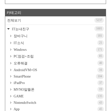
카테고리
5237
전체보기
1601
IT는내친구
181
장바구니
21
IT소식
Windows
171
85
PC점검+조립
40
오류해결
AndroidVM+OS
16
SmartPhone
104
iPadPro
37
19
MVNO알뜰폰
GAME
135
NintendoSwitch
43
App
45