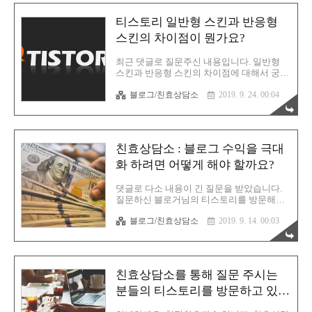
없으셔서 문의를 주셨습니다. 질문 내용은
다음과 같습니다. 안녕하세요 친효님, 블로
티스토리 일반형 스킨과 반응형
그와 책을 보면서 티스토리를 다시 시작하려
고 합니다. 블로그에 대해서 아무것도 모르
스킨의 차이점이 뭔가요?
고 막연하게 시작했던것이 2년 전 입니다. 최
근에 다시 한 달 정도 글을 꾸준히 작성도 하
최근 댓글로 질문주신 내용입니다. 일반형
고 전에 썼던 글 수정도 하고 있는데 블로그
스킨과 반응형 스킨의 차이점에 대해서 궁금
최적화가 아직 안 되서 그런걸까요? 티스토
하다는 내용입니다. 바로 알아보도록 합시
리 최적화가 될 때까지 시간을 두고 꾸준히
블로그/친효상담소
2019. 9. 24. 00:04
다. 일반 VS 반응형 스킨의 차이점을 알아보
글을 써야 하는지 아니면 과거 아무것도 모
겠습니다. 일반형 스킨티스토리에서 거의 사
르고 글을 썼던 시기 저품질에 걸렸던건..
라져가는 스킨 입니다. 일반형 스킨은 사이
즈가 변하지 않고 고정된 형태를 말합니다.
지금은 다양한 스마트 디바이스가 공존하는
친효상담소 : 블로그 수익을 극대
세상입니다. 스마트폰도 종류가 여러가지고
그에 따른 화면 크기도 각양각색 입니다. 화
화 하려면 어떻게 해야 할까요?
면 크기에 따라 출력되는 해상도도 다릅니
다. 이 해상도가 천차만별이다보니 크기가
댓글로 다소 내용이 긴 질문을 받았습니다.
고정된 일반 스킨은 어떤 장치에서는 제대로
질문하신 블로거님의 티스토리를 방문해보
나오기도 하지만, 어떤 장치에서는 일부가
니 어그로성 블로그는 아닌 것 같아서 제가
잘리거나 아예 노출되지 않는 경우도 발생합
블로그/친효상담소
2019. 9. 14. 00:03
아는 선에서 성심성의껏 답변을 드려보도록
니다. 티스토리에서 일반형 스킨은 보통 모
하겠습니다. 먼저 질문의 내용은 다음과 같
바일 전용 페이지와 PC (데스크탑) 전용 페이
습니다. Q. 안녕하세요, 저는 티스토리를 시
지..
작한지 얼마 되지 않았습니다. 티스토리를
시작하게 된 목적은 단도직입적으로 말씀 드
친효상담소를 통해 질문 주시는
리자면 수익 입니다. 현재 잘 아는 분야가 이
것 관련 분야라서 해당 카테고리에 대한 글
분들의 티스토리를 방문하고 있습
들을 꾸준히 작성하고 있습니다. 현재 누적
니다
방문자수가 만명이 넘어가고 있는데 신기하