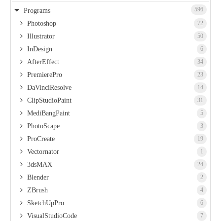
596
Programs
Photoshop
72
Illustrator
50
InDesign
6
AfterEffect
34
PremierePro
23
DaVinciResolve
14
ClipStudioPaint
31
MediBangPaint
5
PhotoScape
3
ProCreate
19
Vectornator
1
3dsMAX
24
Blender
2
ZBrush
4
SketchUpPro
6
VisualStudioCode
7