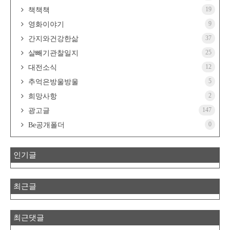
19
책책책
9
영화이야기
37
간지와건강한삶
25
살빼기관찰일지
12
대전소식
5
추억은방울방울
2
희망사항
147
광고글
0
Be공개폴더
인기글
최근글
최근댓글