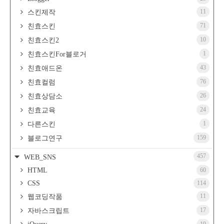
11
스킨제작
71
친효스킨
10
친효스킨2
1
친효스킨For블로거
43
친효애드온
76
친효컬럼
26
친효상담소
24
친효교육
1
다른스킨
159
블로그연구
457
WEB_SNS
HTML
60
CSS
114
11
웹코딩작품
17
자바스크립트
10