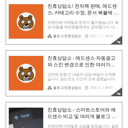
지금 보시면 저기 초록색 부분의 스타일입니
친효상담소! 전자책 판매, 애드센
다. 왼쪽 하단과 오른쪽 상단의 모서리가 둥
근 형태죠. 즉 이건 네모난 형태에서 특정 부
스, 카테고리 수정, 문서 복붙에 대
분만 모서리에 라운드를 적용한 상태입니다.
하여
적용 방법은 생각보다 간단합니다. 아래에
오랜만에 이메일로 문의가 들어왔습니다. 해
간단하게 스타일을 만든 예시가 있습니다.
당 내용을 여러분들에게도 공유합니다. 다만
참고해주시기 바랍니다. See the Pen Untitled
어디까지나 정답은 아니며 지금까지 다년간
by rgy0409 (@rgy0409) on CodePen. 친효스
블로그/친효상담소
2021. 1. 7. 00:03
티스토리를 운영해온 경험을 토대로 말씀을
킨의 경우 태그는 티스토리 글쓰기에서 ..
드리는 것입니다. 절대적인 것이 아니므로
너무 맹신하지 마세요. 메일을 주신분은
ro******@daum.net 입니다. 문의 주신 메일
내용은 다음과 같습니다. 문의 내용 안녕하
친효상담소 : 애드센스 자동광고
세요. 티스토리 블로그를 운영하려고 이것저
것 알아보는데 모르는게 너무 많아서 답답하
와 스킨 변경으로 인한 여러가지
더라구요. 그러다 우연히 친절한 효자손님
궁금증
메일주소를 알게되어 혹시나 답을 알수 있을
간만에 엄청 긴 내용의 상담 메일이 도착했
까 하는 마음에 염치불고하고 질문드립니다.
습니다. 읽는것도 시간이 오래 걸렸습니다.
질문이 많아서 죄송한데요, 혹시나 시간나실
아래는 질문 내용의 원본 메일 캡쳐본 입니
때 짧게라도 답변주시면 정말 감사하겠습니
블로그/친효상담소
2020. 4. 3. 00:07
다. 글씨가 작으니 아래에 질문 내용을 텍스
다. 1. 티스토리 블로그에 내가 판매하는 전
트로 요약해서 올려보도록 하겠습니다. 안녕
자책의 링크(크몽이나 탈잉등의 전자..
하세요. 친절한효자손님. 우연히 다른 분이
추천해주신 블로그가 효자손님 블로그여서
나중에 적용해야지 미루다가 오늘 친효스킨
친효상담소 - 스마트스토어와 애
을 적용하게 되었습니다. (중략) 이제 질문 입
니다. 1. 스퀘어 스킨을 쓸 때, 카테고리를 클
드센스 비교 및 여러개 블로그 관
릭하면 글에 자동광고출력이 안 되던 이유가
리에 대하여
무엇일까요? 2. 스퀘어 스킨을 쓸 때, 반응형
오랜만에 이메일로 상담을 받았습니다. 질문