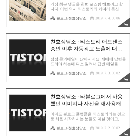
만 활용해야 하는 것인지요...?? 이렇게 질문
가장 최근 댓글을 한번 포스팅 해보려고 합
을 댓글로 남겨주셨는데, 이에 대한 답은 다
니다. 이번 역시 티스토리의 카더라 통신에
음과 같습니다. A. 그냥 자신이 직접 찍거나
의하여 잘 못 전파된 이야기를 하게 되었습
그리지 않은 2D 이미지, 사진들을 제외한 나
블로그/친효상담소
2019. 7. 4. 00:06
니다. 이런 카더라 통신 때문에 티스토리 블
머지 이미지들은 모두 저작권이 있다고 생각
로거 분들의 운영에 있어서 문제가 될 수 있
하시면 됩니다. 최..
는 부분이 있으므로 한번 짚고 넘어가야 할
것 같습니다. 댓글을 남겨주신 내용은 다음
과 같습니다. Q. 안녕하세요! 궁금한것이 있
친효상담소 : 티스토리 애드센스
어서 댓글을 남깁니다. 태그가 한 페이지에
한 개만 있는 게 좋다고 하는데, 제 티스토리
승인 이후 자동광고 노출에 대하
블로그 스킨에서는 의미 없는 블로그 제목과
여
글 제목 두 군데에 이미 태그가 적용이 되어
점점 문의메일이 많아지네요. 재때에 답변을
있습니다. 그래서 이미 한 페이지에 두 개의
드려야 하는데 다소 밀려서 답변 메일을 보
태그가 있는 셈인데 블로그 제목의 태그를
내는 점 양해 부탁드립니다. 제가 그림자분
없애려고 애를 써봐도 스킨 모양이 너무 이
블로그/친효상담소
2019. 7. 3. 00:02
신술을 써서 여러명으로 분신해서 고민을 해
상하게 다 변해버려서 어떻게 하면 좋을지
결해 드리면 더할나위없이 좋을텐데 현실은
몇 시간 째 고민 중 입니다..
그럴수가 없으니 어쩔 수 없습니다. (울음) 그
럼 이번 메일의 내용을 뭔지 한번 원본을 살
펴보도록 하겠습니다. Q. 티스토리 블로그를
친효상담소 : 타블로그에서 사용
보고 메일드립니다. 이제 한달 조금 넘은 초
보 티스토리 블로거 입니다. 애드센스 승인
했던 이미지나 사진을 재사용해도
을 받아 광고를 넣기 위해 자동광고도 넣어
괜찮나요?
보고 이것저것 HTML을 만져보다보니 애드
아마도 블로그 플랫폼을 티스토리라는 것으
센스 자동광고가 1주일동안 적용이 전혀 이
로 처음 시작하시는 분들도 계실 것이고, 저
뤄지지 않고 있어 이렇게 문의 드려봅니다.
처럼 네이버 블로그를 사용하다가 티스토리
HTML을 봐도 뭐가 잘못된건지는 모르겠고
블로그/친효상담소
2019. 7. 2. 00:02
로 넘어오시는 분들도 계실 것 입니다. 혹은
혹시나 친효님이시라면 HTML만 보시고 판
타사 블로그를 이용하시다가 넘어오시는 분