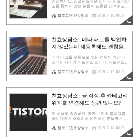
안녕하세요, 친절한효자손 입니다. 친효상담
게도 네이버에서는 일절 방문이 없습니다.
소를 통해서 많은 분들이 질문을 남겨주고
네이버 검색의 경우는 글 패턴이 비슷하면
계십니다. 댓글로 많이 문의를 남겨주시네
노출에서 제외된다는 이야기가 있던데 혹시
블로그/친효상담소
2019. 9. 10. 00:08
요. 감사합니다. 다만 한가지 공지할것이 있
이 부분 때문일까요? 왜 그런건지 모르겠습
어서 이렇게 다시 글을 작성하게 되었습니
니다. 그리고 애드센스 광고를 보면 제 카테
다. 저는 건강한 블로그와 건강한 콘텐츠를
고리..
양성하기 위해서 많은 노하우들을 여러분들
에게 공유하고 있습니다. 댓글 남겨주시고
친효상담소 : 메타 태그를 백업하
메일로 문의 주시는 분들의 티스토리를 하나
하나 다 방문해보고 있습니다. 어떤 콘텐츠
지 않았는데 재등록해도 괜찮을까
를 가지고 계신 분들의 블로그인지 궁금해서
요?
요. 그런데 몇 분들은 어그로성 블로그를 운
메타 태그를 수동으로 넣는 경우의 가장 대
영하고 계시는것을 보고 참으로 마음이 안
표적인 사례가 애드센스 입니다. 애드센스
좋았습니다. 그런 분들이 꼭 애드센스 관련
승인 코드가 일종의 메타태그라고 할 수 있
해서 질문만 하죠. 이유는 단 하나겠죠? 돈 벌
블로그/친효상담소
2019. 7. 17. 00:02
겠습니다. 스크립트긴 하지만, 티스토리 스
려는 목적일 것 입니다. 해서! 이렇게 공지합
킨의 head 태그 안쪽에 삽입하는 경우 입니
니다. 1. 이메일로 문의 주실 때, 반드시 ..
다. 이밖에도 네이버 웹마스터도구 그리고
구글 콘솔을 사용할때 메타태그를 써서 자신
의 티스토리를 인식시키곤 합니다. 만약 티
친효상담소 : 글 작성 후 카테고리
스토리를 쓰다가 스킨을 변경하고자 할 때,
많은 분들이 바로 이런 수동으로 넣은 태그
위치를 변경해도 상관 없나요?
들을 깜박하고 그대로 진행해서 초기화 되는
실수를 범하곤 합니다. 그러니 스킨 변경전
이 댓글도 있었군요. 아마 네이버 블로그를
에, 자신이 수동으로 넣은 태그들을 반드시
하시다가 티스토리로 넘어오신 분들께서 이
기억해서 메모장 같은 공간에 임시로 백업을
런 질문들을 해주시는 것 같습니다. 저 역시
해두시고 스킨 변경 후 다시 그 자리에 원위
블로그/친효상담소
2019. 7. 14. 00:05
어떤 뜻으로 말씀하신건지 이해가 갑니다.
치 시켜주시면 됩니다. 오늘은 이 메타태그
그러면 질문 내용부터 살펴보겠습니다. Q. 안
에 대한 질문이 있어서 한번 짚고 넘어가보..
녕하세요. 언제나 이 블로그를 통해 많이 알