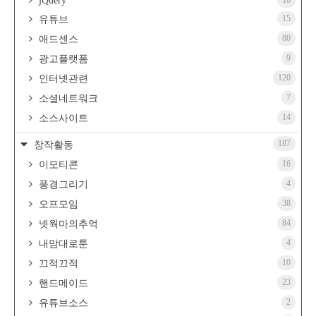
jQuery
15
유튜브
80
애드센스
9
광고플랫폼
120
인터넷관련
7
소셜네트워크
14
소스사이트
187
창작활동
16
이모티콘
4
풍경그리기
38
오프모임
84
넷웍마의추억
4
내맘대로툰
10
끄적끄적
23
핸드메이드
2
유튜브소스