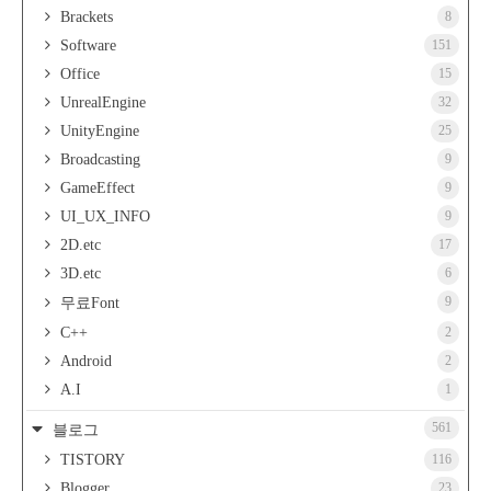
Brackets
8
Software
151
Office
15
UnrealEngine
32
UnityEngine
25
Broadcasting
9
GameEffect
9
UI_UX_INFO
9
2D.etc
17
3D.etc
6
9
무료Font
C++
2
Android
2
A.I
1
561
블로그
TISTORY
116
Blogger
23