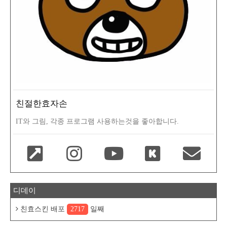
친절한효자손
IT와 그림, 각종 프로그램 사용하는것을 좋아합니다.
디데이
친효스킨 배포
2717
일째