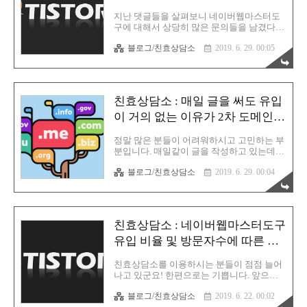
것 입니다. 이 부분은 확실히 답변을 드릴 수
이유
있을 것 같습니다. 먼저 질문을 보시겠습니
지난 댓글들을 살펴보니 네이버웹마스터도
다. Q. 안녕하세요, 효자손님의 글을 읽고 이
구에 대해서 상당히 많은 문의들을 남겼다는
렇게 질문드리고자 합니다. 아무쪼록 의견
사실을 알 수 있었습니다. 네이버 웹마스터
부탁드립니다. 저는 2012년경 티스토리 영어
블로그/친효상담소
2019. 6. 29. 00:05
도구... 그녀석은 대체 누구일까요? 그리고 감
블로그를 시작하였습니다. 나름 블로그 공부
히 마스터라는 키워드를 사용할 수준의 퀄리
도 좀 해서 한달만에 방문객 ..
티가 될까요? 티스토리를 사용하는 유저 입
장에서 바라볼 때, 네이버웹마스터도구는 그
냥 빛 좋은 개살구와도 같습니다. 아무짝에
친효상담소 : 매일 글을 써도 유입
도 쓸모가 없다는 이야기 입니다. 특히 검색
반영 요청에 대한 기능은 더더욱 그렇습니
이 거의 없는 이유가 2차 도메인
다. 아래는 질문남겨주신 내용 입니다. Q. 안
때문인가?
녕하세요. 효자손님 질문있습니다! 네이버웹
정말 많은 분들이 어려워하시고 고민하는 부
마스터도구에 블로그도 등록하고, RSS 및 사
분입니다. 매일같이 글을 작성하고 있는데도
이트맵도 모두 등록을 마무리 했습니다. 그
방문자가 거의 늘어나지 않는 것! 티스토리
럼에도 불구하고 등록한지 2주가 넘어가는
블로그/친효상담소
2019. 6. 29. 00:04
입문하시고 봉착하는 수 많은 문제들 중 하
데 아직도 색인현황 0입니다. 수집을 요청하
나입니다. 어떻게 해야 방문자를 늘릴 수 있
고 수집 성공을 해도 동일합니다. 왜 ..
을까에 대한 고민! 우선 질문부터 보도록 하
겠습니다. Q. 안녕하세요. 티스토리의 수 많
은 계정 중에서 재대로 운영하지 못하고 있
친효상담소 : 네이버웹마스터도구
는 한 사람입니다. 이 블로그는 정말 잘 운영
되는 듯 싶어 이렇게 댓글을 남깁니다. 운영
유입 비율 및 방문자수에 따른 애
한지 이제 일주일 정도 되었습니다. 하루에
드센스의 관계
1~3개 정도 글을 쓰는데도 불구하고 유입이
친효상담소를 이용하시는 분들이 점점 늘어
전혀 없습니다. 제가 운영하는 다른 블로그
나고 있군요! 한편으로는 기쁩니다. 앞으로
는 마찬가지로 운영한지 일주일 정도 되었는
도 많은 관심을 부탁드립니다. 이번에 새롭
데 방문자는 300명 정도인데 이상합니다. 이
블로그/친효상담소
2019. 6. 22. 00:02
게 받은 메일 입니다. 이번에는 정말 장문의
둘의 차이는 2차 도메인을 사용하고 안 하고