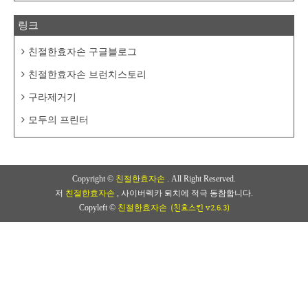
링크
친절한효자손 구글블로그
친절한효자손 브런치스토리
구라제거기
모두의 프린터
Copyright ©
친절한효자손
. All Right Reserved.
저
친절한효자손
, 사이버렉카 퇴치에 적극 동참합니다.
(친효스킨 v2.6.3)
Copyleft ©
친절한효자손