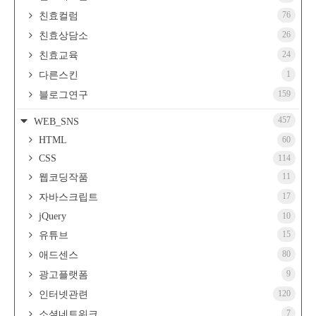
76
친효컬럼
26
친효상담소
24
친효교육
1
다른스킨
159
블로그연구
457
WEB_SNS
HTML
60
CSS
114
11
웹코딩작품
17
자바스크립트
jQuery
10
15
유튜브
80
애드센스
9
광고플랫폼
120
인터넷관련
7
소셜네트워크