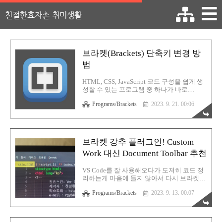
친절한효자손 취미생활
브라켓(Brackets) 단축키 변경 방
법
HTML, CSS, JavaScript 코드 구성을 쉽게 생
성할 수 있는 프로그램 중 하나가 바로
Brackets(브라켓) 입니다. VS Code도 있긴 한
Programs/Brackets
2023. 9. 21. 00:06
데, 코드 정리는 브라켓이 한 수 위입니다. 전
그렇게 생각해요. 둘 다 써본 결과가 그렇습
니다. 그래서 지금은 둘 다 사용중입니다. 다
만 프로그램 두 개를 동시에 사용하면 발생
하는 문제가 단축키입니다. 햇갈려요... 그래
브라켓 강추 플러그인! Custom
서 최대한 통일을 시키려고 합니다. 일단은
Work 대신 Document Toolbar 추천
정말 자주 사용하는 단축키죠. 실시간 미리
보기 기능을 단축키로 지정해 보려고 합니
다. 브라켓을 실행 후 디버그 > 사용자 키맵
VS Code를 잘 사용해오다가 도저히 코드 정
파일 열기로 들어갑니다. 그러면 새 창으로
리하는게 마음에 들지 않아서 다시 브라켓
keymap.json 파일이 열릴 것입니다. 현재 저
(Bracket)을 설치했습니다. 앞으로 코드는
는 단축키를 등록했기에 위의 화면에서 빨간
Programs/Brackets
2023. 9. 13. 00:07
VSC로 작업하고 마무리인 코드 정리는 브라
색 코드가 있는 것입니다. 처..
켓에서 진행해야 할 것 같습니다. 단순 코드
정리가 아닙니다. 실제로 VSC에서 친효스킨
HTML을 정리하면 스크립트를 끊는 구간이