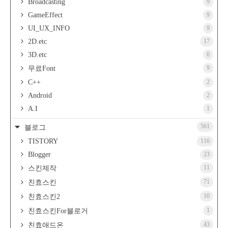
Broadcasting
9
GameEffect
9
UI_UX_INFO
9
2D.etc
17
3D.etc
6
9
무료Font
C++
2
Android
2
A.I
1
561
블로그
TISTORY
116
Blogger
23
11
스킨제작
71
친효스킨
10
친효스킨2
1
친효스킨For블로거
43
친효애드온