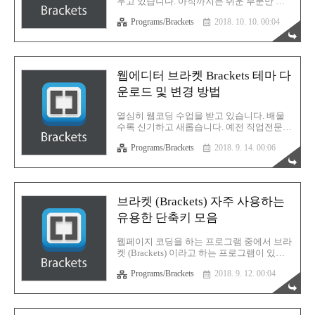
우고 있습니다. 아직까지는 쉬운 부분만 나
최적화 되어 있다가 초기화된 브라켓을 쓰니
와서 그런지 이해를 못하고 있는건 없습니
까 영 적응이 안 되더군요. 그래서 혹시 브라
Programs/Brackets
2018. 10. 10. 00:04
다. 그리고 직접 태그 요소들을 하나하나 배
켓용 좋은 폰트가 있을까 싶어 검색해보니
워가면서 작성하고, 그 결과값을 확인하는
몇 개를 추천받았는데, 그 중에서 D..
재미가 무척이나 쏠쏠합니다. 과연 이 재미
가 언제까지 지속될지는 저도 모르겠지만,
확실한건 이해할때까지 무조건 배운다는 마
웹에디터 브라켓 Brackets 테마 다
음입니다. 브라켓을 이용하면 여러가지 추천
운로드 및 변경 방법
플러그인이 많은데, 그 중에서 제가 사용하
는 플러그인을 좀 나열해 보려고 합니다. 나
중에 저도 까먹을수도 있으니 일종의 백업용
열심히 웹코딩 수업을 받고 있습니다. 배울
이죠. 설치하면 정말 유용한 기능을 가진 것
수록 신기하고 새롭습니다. 예전 직업전문학
들이므로 이제 막 브라켓을 이용하시는 분들
교에서도 분명 똑같이 배운것 같은데... 아무
에게는 강추하는 부분입니다. 현재 저의 브
Programs/Brackets
2018. 9. 14. 00:06
래도 웹코딩에 특화된 수업이어서 그런지 더
라켓 설치 플러그인 정보 입니다. 위에서부
체계적으로 배울 수 있는 것 같습니다. 브라
터 하나하나 어떤 기능을 갖고 있는 플러그..
켓 프로그램으로 태그를 넣고 열심히 코딩을
하고 있습니다. 현재 같은 수업을 받는 분들
중에서는 이 브라켓 테마를 자신이 좋아하는
브라켓 (Brackets) 자주 사용하는
버전으로 입맛에 따라 바꾸신 분들이 계시더
유용한 단축키 모음
군요. 어떻게 하는건지 검색해보니 생각보다
쉽게 다운받고 변경할 수 있었습니다. 그래
서 저도 바로 똑같이 적용시켜 보았습니다.
웹페이지 코딩을 하는 프로그램 중에서 브라
당연히 먼저해야 할 일은 브라켓을 실행하는
켓 (Brackets) 이라고 하는 프로그램이 있습
것 입니다. 그리고 맨 오른쪽에 있는 저 모양
니다. 지금 다니는 학원에서도 브라켓을 통
의 아이콘을 눌러주세요. 새로운 창이 하나
Programs/Brackets
2018. 9. 12. 00:04
한 코딩을 했었고, 그 사용이 무척이나 편리
뜹니다. 여기에서 다양한 확장 프로그램 및
하고 용이해서 좋았습니다. 브라켓에서 자주
테마를 설치할 수 있습니다...
사용하는 단축키가 몇 개 있습니다. 한번 알
아보도록 하겠습니다. Ctrl + / : 선택하고자