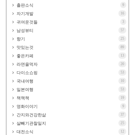
9
출판소식
16
자기개발
3
귀여운것들
57
남성뷰티
25
향기
89
맛있는것
13
좋은카페
20
라면을먹자
53
다이소쇼핑
10
국내여행
53
일본여행
19
책책책
9
영화이야기
37
간지와건강한삶
25
살빼기관찰일지
12
대전소식