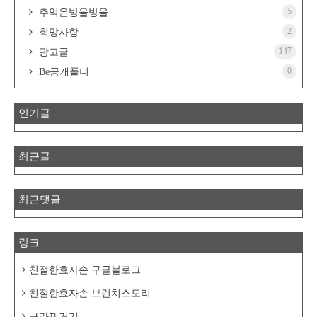
5
추억은방울방울
2
희망사항
147
광고글
0
Be공개폴더
인기글
최근글
최근댓글
링크
친절한효자손 구글블로그
친절한효자손 브런치스토리
구라제거기