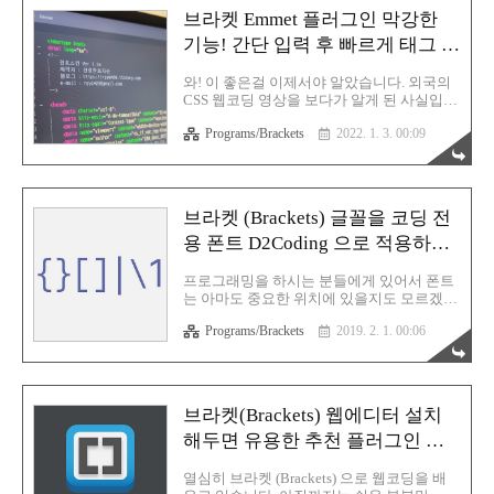
아주 그냥 지 멋대로입니다. 그래서 오류가
브라켓 Emmet 플러그인 막강한
발생하는 경우도 있어요. 브라켓에서 정리할
기능! 간단 입력 후 빠르게 태그 완
때는 전혀 이런 문제가 없습니다. 비쥬얼 스
튜디오에서는 태그 입력이 정말 쉽습니다.
성하는 방법
각 프로그램별 장단점을 최대한 활용해볼 생
와! 이 좋은걸 이제서야 알았습니다. 외국의
각입니다. 과거글 중 하나가 바로 브라켓 추
CSS 웹코딩 영상을 보다가 알게 된 사실입니
천 플러그인이었습니다. 해당 글에는 커스텀
다. 그분은 간단하게 입력하더니 순식간에
워크(Custom Work)라는 플러그인을 추천하
Programs/Brackets
2022. 1. 3. 00:09
div 태그가 클래스명이 넘버링되며 5개가 완
고 있는데 문제는 이게 간헐적 오작동을 합
성이 되더군요. 저같으면 먼저 div 태그 안에
니다. 그래서 도저..
클래스를 자동완성으로 넣고 이걸 다시 네개
를 더 복사 후 클래스명을 각각 다르게 수정
했을겁니다. 근데 유튜브속의 저 사람은 이
브라켓 (Brackets) 글꼴을 코딩 전
걸 단 1~2초만에 해내더군요. 그저 대박이었
용 폰트 D2Coding 으로 적용하는
습니다. "혹시 저 사람이 사용하는 프로그램
에서 기능을 지원하는걸까?" 이런 생각이 들
방법
었고 열심히 구글링을 해보는데 어떤 문서에
프로그래밍을 하시는 분들에게 있어서 폰트
서 Emmet을 사용하면 된다는걸 목격하게 됩
는 아마도 중요한 위치에 있을지도 모르겠습
니다. "어? Emmet이라면 브라켓 필수 플러그
니다. 장시간 모니터를 쳐다봐야하고 그 작
인 중 하나인데...?!" 순간 소름이 돋았고 바로
Programs/Brackets
2019. 2. 1. 00:06
디작은 오밀조밀한 글씨들을 장시간 보면 피
브라켓을 실행시켜서 테스트해 봤습니다. 원
로감이 쌓여오기만 합니다. 그래서 가독성이
래 사..
높으며 한글과 영어의 이질감이 최대한 없는
그런 코딩 전용 글꼴(Font)은 프로그래머 분
들에게는 중요한 위치에 자리잡고 있다고 생
브라켓(Brackets) 웹에디터 설치
각합니다. 저는 전문 프로그래머는 아니지만
해두면 유용한 추천 플러그인 모
지금도 열심히 웹언어를 배우고 있고, 티스
토리 반응형 스킨을 개발중에 있기 때문에
음
브라켓을 사용합니다. 그것도 장시간 사용하
열심히 브라켓 (Brackets) 으로 웹코딩을 배
죠. PC를 한번 포맷해서 그전에 쓰던 환경에