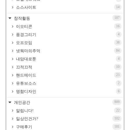
14
소스사이트
187
창작활동
16
이모티콘
4
풍경그리기
38
오프모임
84
넷웍마의추억
4
내맘대로툰
10
끄적끄적
23
핸드메이드
2
유튜브소스
6
명함디자인
909
개인공간
22
알립니다!
102
일상인건가?
181
구매후기