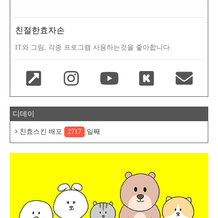
친절한효자손
IT와 그림, 각종 프로그램 사용하는것을 좋아합니다.
디데이
친효스킨 배포
2717
일째