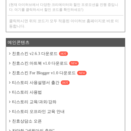
(현재 아이허브에서 다양한 크리에이터와 할인 프로모션을 진행 중입니
다. 여기를 클릭하셔서 할인 코드를 확인하세요!)
클릭하시면 위의 코드가 모두 적용된 아이허브 홈페이지로 바로 이
동합니다.
메인콘텐츠
친효스킨 v2.6.3 다운로드
HOT
친효스킨:아트북 v1.0 다운로드
NEW
친효스킨 For Blogger v1.0 다운로드
NEW
티스토리 사용설명서 출간
HOT
티스토리 사용법
티스토리 교육/과외/강좌
티스토리 오프라인 교육 안내
친효상담소 오픈
칸만화 "넷웍마의 추억"