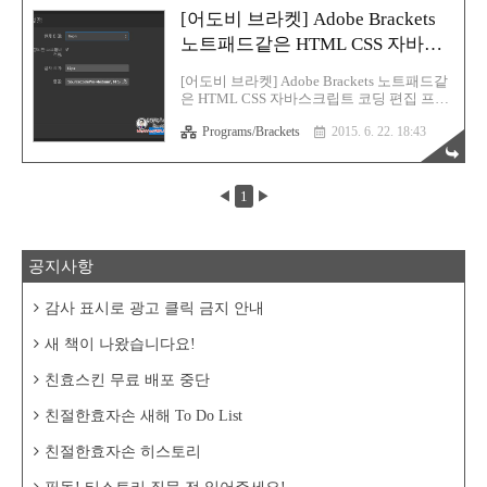
하는 태그의 전체를 주석처리 및 해제 Ctrl +
[어도비 브라켓] Adobe Brackets
Shift + / : 클릭한 공간에 주석태그 생성 및 해
노트패드같은 HTML CSS 자바스
제 Ctrl + D : 커서가 위치한 태그를 아래 행으
로 그대로 복사 Ctrl + Shitf + D : 커서가 위치
크립트 코딩 편집 프로그램
한 행 삭제 Ctrl + Shift + ↑ : 커서가 위치한 행
[어도비 브라켓] Adobe Brackets 노트패드같
위로 이동 Ctrl + Shift + ↓ : 커서가 위치한 행
은 HTML CSS 자바스크립트 코딩 편집 프로
아래로 이동 Ctrl + Shift + L : Bea..
그램 세상은 넓고 프로그램은 많네요^^오늘
Programs/Brackets
2015. 6. 22. 18:43
또 괜찮은 프로그램을 소개 받았어요. 이 프
로그램은, 우리반에서 열심히 공부하면서 자
신의 퀄리티를 드높이고 있는팔짱곰 개허탈
신진호 군의 소개를 받고 알게된 프로그램이
◀
1
▶
죠. 바로, 어도비 브라켓 이라고 하는 프로그
램 입니다^^ http://brackets.io/ 어도비에서 별
도로 제공하는 프로그램 브라켓 이구요,사이
트는 위의 주소로 들어가시면 이렇게 위치럼
공지사항
화면에 나오게 되는데, 저기 빨간 네모 부분
을 클릭하시면, 프로그램이 다운로드 됩니다
^^용량은 약 35MB 정도 하네요. 다운로드 받
감사 표시로 광고 클릭 금지 안내
으면, 이런 모앙의 아이콘이 있을 것입니다.
더블클릭해서 설치진행 하세요^^ 설치..
새 책이 나왔습니다요!
친효스킨 무료 배포 중단
친절한효자손 새해 To Do List
친절한효자손 히스토리