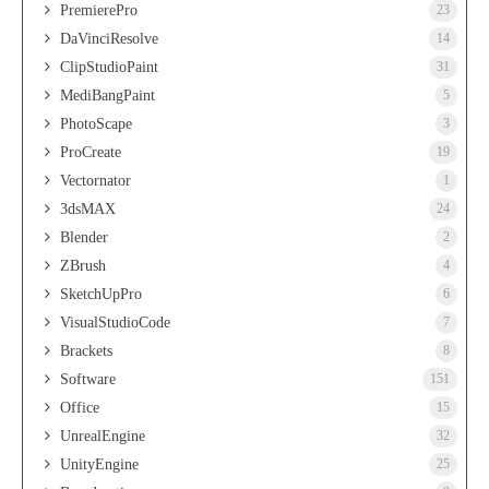
PremierePro
23
DaVinciResolve
14
ClipStudioPaint
31
MediBangPaint
5
PhotoScape
3
ProCreate
19
Vectornator
1
3dsMAX
24
Blender
2
ZBrush
4
SketchUpPro
6
VisualStudioCode
7
Brackets
8
Software
151
Office
15
UnrealEngine
32
UnityEngine
25