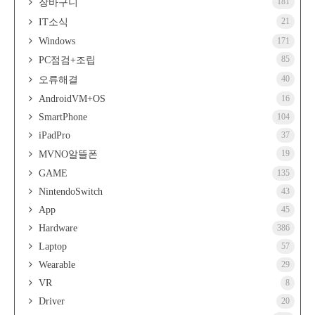
181
장바구니
21
IT소식
Windows
171
85
PC점검+조립
40
오류해결
AndroidVM+OS
16
SmartPhone
104
iPadPro
37
19
MVNO알뜰폰
GAME
135
NintendoSwitch
43
App
45
Hardware
386
Laptop
57
Wearable
29
VR
8
Driver
20