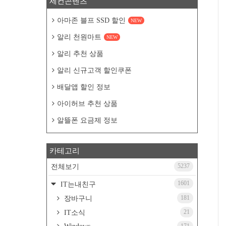
세컨콘텐츠
아마존 블프 SSD 할인
NEW
알리 천원마트
NEW
알리 추천 상품
알리 신규고객 할인쿠폰
배달앱 할인 정보
아이허브 추천 상품
알뜰폰 요금제 정보
카테고리
5237
전체보기
1601
IT는내친구
181
장바구니
21
IT소식