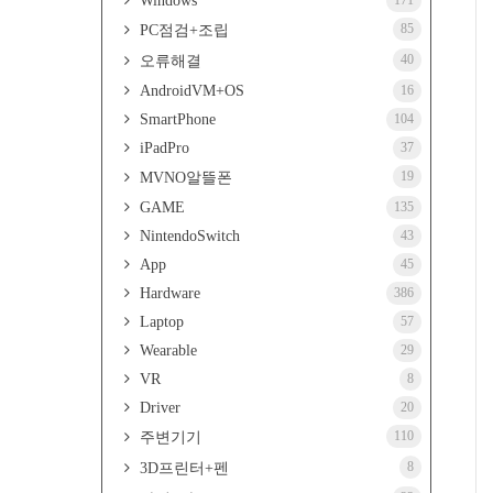
Windows
171
85
PC점검+조립
40
오류해결
AndroidVM+OS
16
SmartPhone
104
iPadPro
37
19
MVNO알뜰폰
GAME
135
NintendoSwitch
43
App
45
Hardware
386
Laptop
57
Wearable
29
VR
8
Driver
20
110
주변기기
8
3D프린터+펜