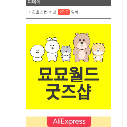
디데이
친효스킨 배포
2717
일째