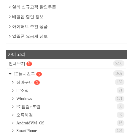
알리 신규고객 할인쿠폰
배달앱 할인 정보
아이허브 추천 상품
알뜰폰 요금제 정보
카테고리
5238
전체보기
N
1602
IT는내친구
N
182
장바구니
N
21
IT소식
Windows
171
85
PC점검+조립
40
오류해결
AndroidVM+OS
16
SmartPhone
104