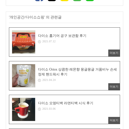
'개인공간/다이소쇼핑' 의 관련글
다이소 홈기어 공구 보관함 후기
2021.07.12
더보기
다이소 Oriox 상큼한 레몬향 몽글몽글 거품비누 손세
정제 핸드워시 후기
2021.04.24
더보기
다이소 오뎅티백 라면티백 시식 후기
2021.03.06
더보기