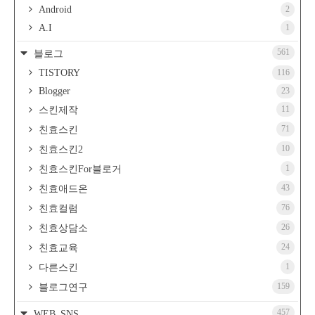
Android
2
A.I
1
561
블로그
TISTORY
116
Blogger
23
11
스킨제작
71
친효스킨
10
친효스킨2
1
친효스킨For블로거
43
친효애드온
76
친효컬럼
26
친효상담소
24
친효교육
1
다른스킨
159
블로그연구
457
WEB_SNS