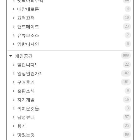
84
넷웍마의추억
4
내맘대로툰
10
끄적끄적
23
핸드메이드
2
유튜브소스
6
명함디자인
909
개인공간
22
알립니다!
102
일상인건가?
181
구매후기
9
출판소식
16
자기개발
3
귀여운것들
57
남성뷰티
25
향기
89
맛있는것