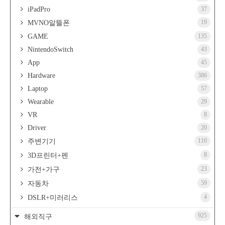
iPadPro
37
19
MVNO알뜰폰
GAME
135
NintendoSwitch
43
App
45
Hardware
386
Laptop
57
Wearable
29
VR
8
Driver
20
110
주변기기
8
3D프린터+펜
23
가전+가구
59
자동차
4
DSLR+미러리스
925
해외직구