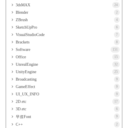
3dsMAX
24
Blender
2
ZBrush
4
SketchUpPro
6
VisualStudioCode
7
Brackets
8
Software
151
Office
15
UnrealEngine
32
UnityEngine
25
Broadcasting
9
GameEffect
9
UI_UX_INFO
9
2D.etc
17
3D.etc
6
9
무료Font
C++
2