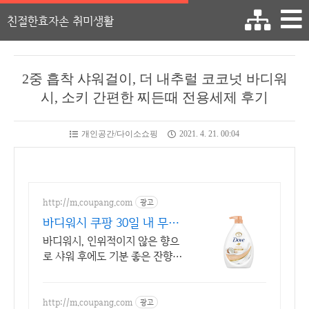
친절한효자손 취미생활
2중 흡착 샤워걸이, 더 내추럴 코코넛 바디워
시, 소키 간편한 찌든때 전용세제 후기
개인공간/다이소쇼핑
2021. 4. 21. 00:04
http://m.coupang.com
광고
바디워시 쿠팡 30일 내 무료
반품으로 안심
바디워시, 인위적이지 않은 향으
로 샤워 후에도 기분 좋은 잔향을
느껴보세요. 피부 당김 없이 부드
럽게, 온 가족이 만족하는 바디워
시 쿠팡에서.
http://m.coupang.com
광고