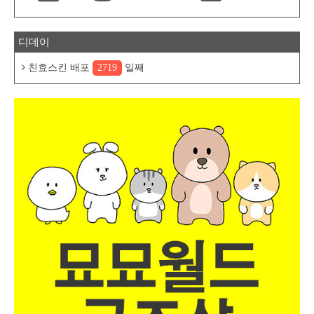
디데이
친효스킨 배포
2719
일째