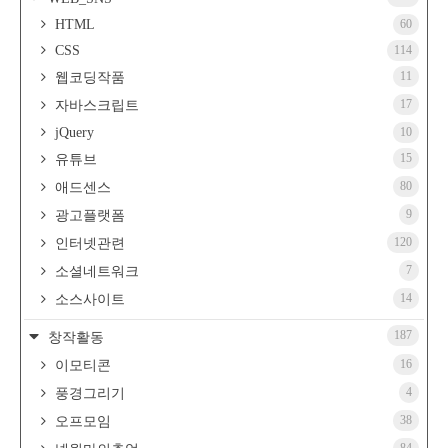
HTML
60
CSS
114
11
웹코딩작품
17
자바스크립트
jQuery
10
15
유튜브
80
애드센스
9
광고플랫폼
120
인터넷관련
7
소셜네트워크
14
소스사이트
187
창작활동
16
이모티콘
4
풍경그리기
38
오프모임