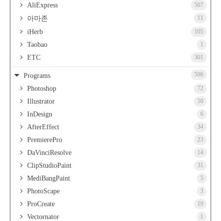
AliExpress
507
11
아마존
iHerb
105
Taobao
1
ETC
301
596
Programs
Photoshop
72
Illustrator
50
InDesign
6
AfterEffect
34
PremierePro
23
DaVinciResolve
14
ClipStudioPaint
31
MediBangPaint
5
PhotoScape
3
ProCreate
19
Vectornator
1