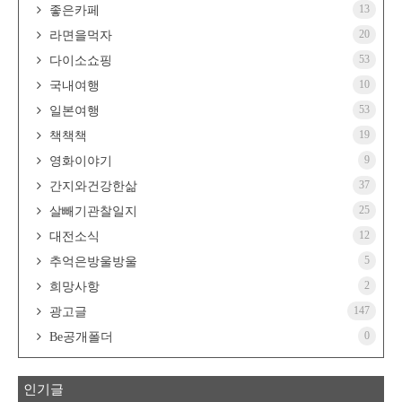
13
좋은카페
20
라면을먹자
53
다이소쇼핑
10
국내여행
53
일본여행
19
책책책
9
영화이야기
37
간지와건강한삶
25
살빼기관찰일지
12
대전소식
5
추억은방울방울
2
희망사항
147
광고글
0
Be공개폴더
인기글