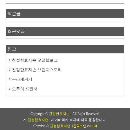
최근글
최근댓글
링크
친절한효자손 구글블로그
친절한효자손 브런치스토리
구라제거기
모두의 프린터
Copyright ©
친절한효자손
. All Right Reserved.
저
친절한효자손
, 사이버렉카 퇴치에 적극 동참합니다.
(친효스킨 v2.6.3)
Copyleft ©
친절한효자손