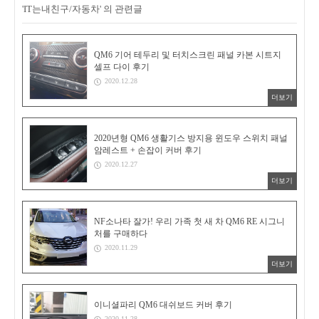
'IT는내친구/자동차' 의 관련글
QM6 기어 테두리 및 터치스크린 패널 카본 시트지
셀프 다이 후기
2020.12.28
더보기
2020년형 QM6 생활기스 방지용 윈도우 스위치 패널
암레스트 + 손잡이 커버 후기
2020.12.27
더보기
NF소나타 잘가! 우리 가족 첫 새 차 QM6 RE 시그니
처를 구매하다
2020.11.29
더보기
이니셜파리 QM6 대쉬보드 커버 후기
2020.11.28