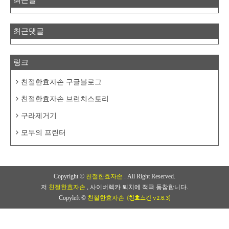
최근댓글
링크
친절한효자손 구글블로그
친절한효자손 브런치스토리
구라제거기
모두의 프린터
Copyright ©
친절한효자손
. All Right Reserved.
저
친절한효자손
, 사이버렉카 퇴치에 적극 동참합니다.
(친효스킨 v2.6.3)
Copyleft ©
친절한효자손