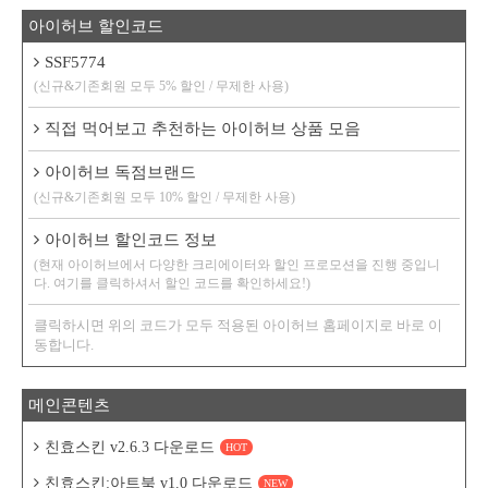
아이허브 할인코드
SSF5774
(신규&기존회원 모두 5% 할인 / 무제한 사용)
직접 먹어보고 추천하는 아이허브 상품 모음
아이허브 독점브랜드
(신규&기존회원 모두 10% 할인 / 무제한 사용)
아이허브 할인코드 정보
(현재 아이허브에서 다양한 크리에이터와 할인 프로모션을 진행 중입니
다. 여기를 클릭하셔서 할인 코드를 확인하세요!)
클릭하시면 위의 코드가 모두 적용된 아이허브 홈페이지로 바로 이
동합니다.
메인콘텐츠
친효스킨 v2.6.3 다운로드
HOT
친효스킨:아트북 v1.0 다운로드
NEW