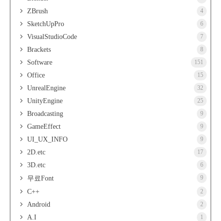
ZBrush
4
SketchUpPro
6
VisualStudioCode
7
Brackets
8
Software
151
Office
15
UnrealEngine
32
UnityEngine
25
Broadcasting
9
GameEffect
9
UI_UX_INFO
9
2D.etc
17
3D.etc
6
9
무료Font
C++
2
Android
2
A.I
1