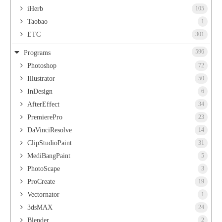
iHerb
105
Taobao
1
ETC
301
596
Programs
Photoshop
72
Illustrator
50
InDesign
6
AfterEffect
34
PremierePro
23
DaVinciResolve
14
ClipStudioPaint
31
MediBangPaint
5
PhotoScape
3
ProCreate
19
Vectornator
1
3dsMAX
24
Blender
2