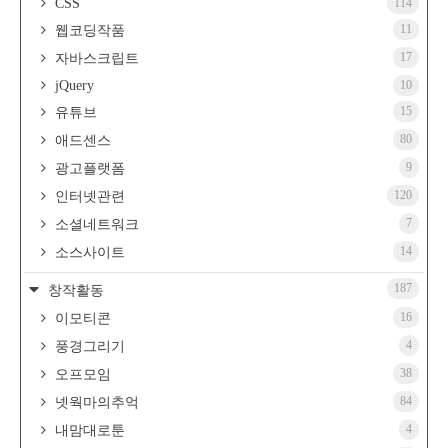
CSS
114
11
웹코딩작품
17
자바스크립트
jQuery
10
15
유튜브
80
애드센스
9
광고플랫폼
120
인터넷관련
7
소셜네트워크
14
소스사이트
187
창작활동
16
이모티콘
4
풍경그리기
38
오프모임
84
넷웍마의추억
4
내맘대로툰