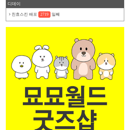
디데이
친효스킨 배포
2719
일째