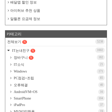
배달앱 할인 정보
아이허브 추천 상품
알뜰폰 요금제 정보
카테고리
5238
전체보기
N
1602
IT는내친구
N
182
장바구니
N
21
IT소식
Windows
171
85
PC점검+조립
40
오류해결
AndroidVM+OS
16
SmartPhone
104
iPadPro
37
19
MVNO알뜰폰