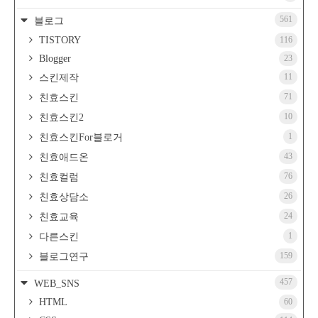
561
블로그
TISTORY
116
Blogger
23
11
스킨제작
71
친효스킨
10
친효스킨2
1
친효스킨For블로거
43
친효애드온
76
친효컬럼
26
친효상담소
24
친효교육
1
다른스킨
159
블로그연구
457
WEB_SNS
HTML
60