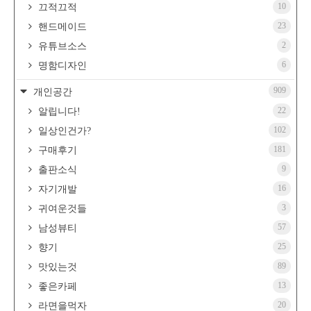
10
끄적끄적
23
핸드메이드
2
유튜브소스
6
명함디자인
909
개인공간
22
알립니다!
102
일상인건가?
181
구매후기
9
출판소식
16
자기개발
3
귀여운것들
57
남성뷰티
25
향기
89
맛있는것
13
좋은카페
20
라면을먹자