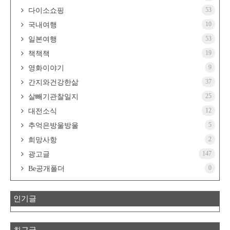
53
다이소쇼핑
10
국내여행
53
일본여행
19
책책책
9
영화이야기
37
간지와건강한삶
25
살빼기관찰일지
12
대전소식
5
추억은방울방울
2
희망사항
147
광고글
0
Be공개폴더
인기글
최근글