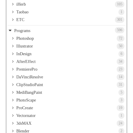
iHerb
105
Taobao
1
ETC
301
596
Programs
Photoshop
72
Illustrator
50
InDesign
6
AfterEffect
34
PremierePro
23
DaVinciResolve
14
ClipStudioPaint
31
MediBangPaint
5
PhotoScape
3
ProCreate
19
Vectornator
1
3dsMAX
24
Blender
2