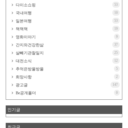
53
다이소쇼핑
10
국내여행
53
일본여행
19
책책책
9
영화이야기
37
간지와건강한삶
25
살빼기관찰일지
12
대전소식
5
추억은방울방울
2
희망사항
147
광고글
0
Be공개폴더
인기글
최근글