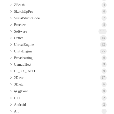
ZBrush
4
SketchUpPro
6
VisualStudioCode
7
Brackets
8
Software
151
Office
15
UnrealEngine
32
UnityEngine
25
Broadcasting
9
GameEffect
9
UI_UX_INFO
9
2D.etc
17
3D.etc
6
9
무료Font
C++
2
Android
2
A.I
1