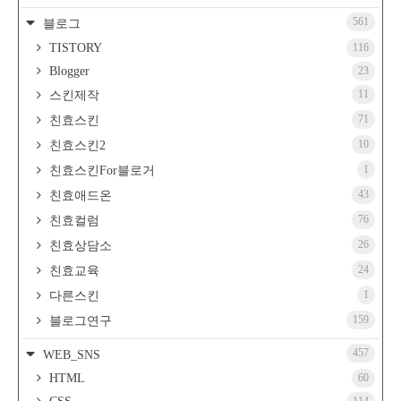
561
블로그
TISTORY
116
Blogger
23
11
스킨제작
71
친효스킨
10
친효스킨2
1
친효스킨For블로거
43
친효애드온
76
친효컬럼
26
친효상담소
24
친효교육
1
다른스킨
159
블로그연구
457
WEB_SNS
HTML
60