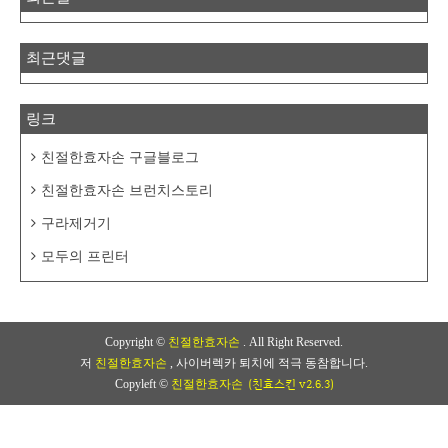
최근댓글
링크
친절한효자손 구글블로그
친절한효자손 브런치스토리
구라제거기
모두의 프린터
Copyright ©
친절한효자손
. All Right Reserved.
저
친절한효자손
, 사이버렉카 퇴치에 적극 동참합니다.
(친효스킨 v2.6.3)
Copyleft ©
친절한효자손