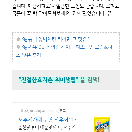
습니다. 매콤하다보니 얼큰한 느낌도 받습니다. 그리고
국물에 꼭 밥 말아드셔보세요. 진짜 맛있습니다. 끝.
●
농심 양념치킨 컵라면 그 맛은?
●
씨유 CU 편의점 헤이루 파스탕면 크림&치
즈 맛본 후기
"친절한효자손 취미생활"
을 검색!
http://m.coupang.com
광고
오뚜기카레 쿠팡 와우회원
무제한 무료배송
순한맛부터 매운맛까지, 오뚜기