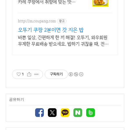
카레 쿠팡에서 취향에 맞는 맛을
찾아보세요. 맵린이부터 매니아
까지 모두 만족! 와우회원은 30
일 내 무료 반품.
http://m.coupang.com
광고
오뚜기 쿠팡 2분이면 갓 지은 밥
바쁜 일상, 간편하게 한 끼 해결! 오뚜기, 와우회원
무제한 무료배송 받으세요. 밥하기 귀찮을 때, 전자
레인지 2분 완성 즉석밥, 든든하게 즐겨보세요.
1
구독하기
공유하기