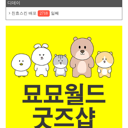
디데이
친효스킨 배포
2718
일째