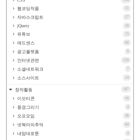
CSS
114
11
웹코딩작품
17
자바스크립트
jQuery
10
15
유튜브
80
애드센스
9
광고플랫폼
120
인터넷관련
7
소셜네트워크
14
소스사이트
187
창작활동
16
이모티콘
4
풍경그리기
38
오프모임
84
넷웍마의추억
4
내맘대로툰