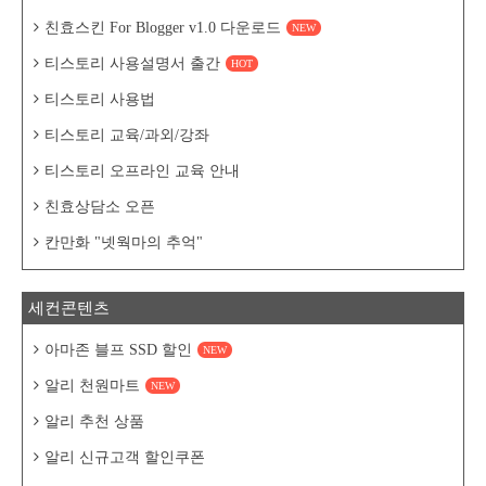
친효스킨 For Blogger v1.0 다운로드
NEW
티스토리 사용설명서 출간
HOT
티스토리 사용법
티스토리 교육/과외/강좌
티스토리 오프라인 교육 안내
친효상담소 오픈
칸만화 "넷웍마의 추억"
세컨콘텐츠
아마존 블프 SSD 할인
NEW
알리 천원마트
NEW
알리 추천 상품
알리 신규고객 할인쿠폰