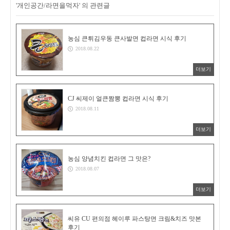
'개인공간/라면을먹자' 의 관련글
농심 큰튀김우동 큰사발면 컵라면 시식 후기
2018.08.22
더보기
CJ 씨제이 얼큰짬뽕 컵라면 시식 후기
2018.08.11
더보기
농심 양념치킨 컵라면 그 맛은?
2018.08.07
더보기
씨유 CU 편의점 헤이루 파스탕면 크림&치즈 맛본
후기