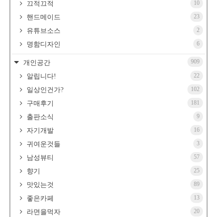
10
끄적끄적
23
핸드메이드
2
유튜브소스
6
명함디자인
909
개인공간
22
알립니다!
102
일상인건가?
181
구매후기
9
출판소식
16
자기개발
3
귀여운것들
57
남성뷰티
25
향기
89
맛있는것
13
좋은카페
20
라면을먹자