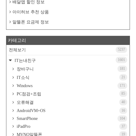
배달앱 할인 정보
아이허브 추천 상품
알뜰폰 요금제 정보
카테고리
5237
전체보기
1601
IT는내친구
181
장바구니
21
IT소식
Windows
171
85
PC점검+조립
40
오류해결
AndroidVM+OS
16
SmartPhone
104
iPadPro
37
19
MVNO알뜰폰