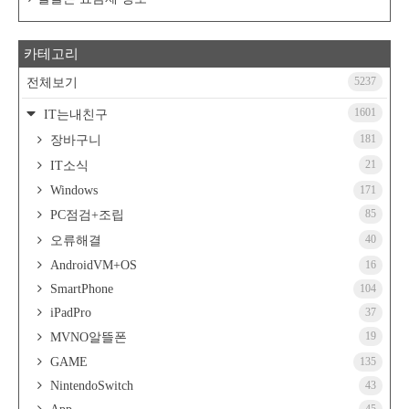
카테고리
5237
전체보기
1601
IT는내친구
181
장바구니
21
IT소식
Windows
171
85
PC점검+조립
40
오류해결
AndroidVM+OS
16
SmartPhone
104
iPadPro
37
19
MVNO알뜰폰
GAME
135
NintendoSwitch
43
45