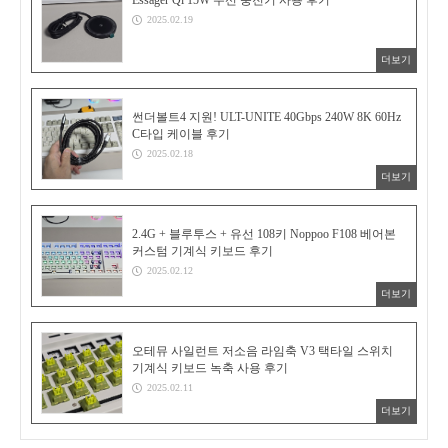
2025.02.19
더보기
썬더볼트4 지원! ULT-UNITE 40Gbps 240W 8K 60Hz
C타입 케이블 후기
2025.02.18
더보기
2.4G + 블루투스 + 유선 108키 Noppoo F108 베어본
커스텀 기계식 키보드 후기
2025.02.12
더보기
오테뮤 사일런트 저소음 라임축 V3 택타일 스위치
기계식 키보드 녹축 사용 후기
2025.02.11
더보기