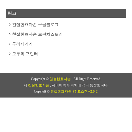
링크
친절한효자손 구글블로그
친절한효자손 브런치스토리
구라제거기
모두의 프린터
Copyright ©
친절한효자손
. All Right Reserved.
저
친절한효자손
, 사이버렉카 퇴치에 적극 동참합니다.
(친효스킨 v2.6.3)
Copyleft ©
친절한효자손