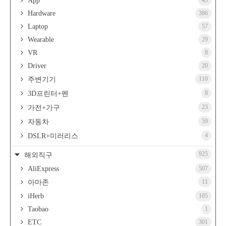
App
Hardware
386
Laptop
57
Wearable
29
VR
8
Driver
20
110
주변기기
8
3D프린터+펜
23
가전+가구
59
자동차
4
DSLR+미러리스
925
해외직구
AliExpress
507
11
아마존
iHerb
105
Taobao
1
ETC
301