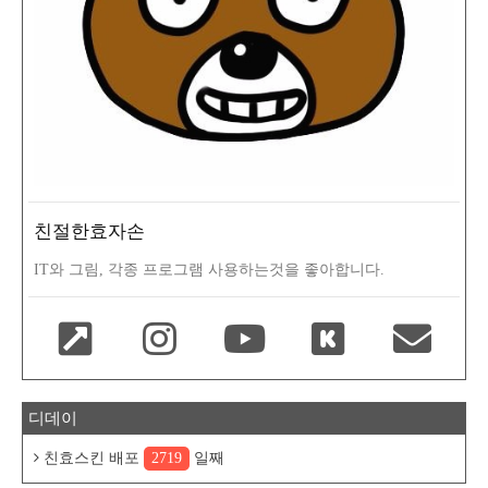
친절한효자손
IT와 그림, 각종 프로그램 사용하는것을 좋아합니다.
디데이
친효스킨 배포
2719
일째