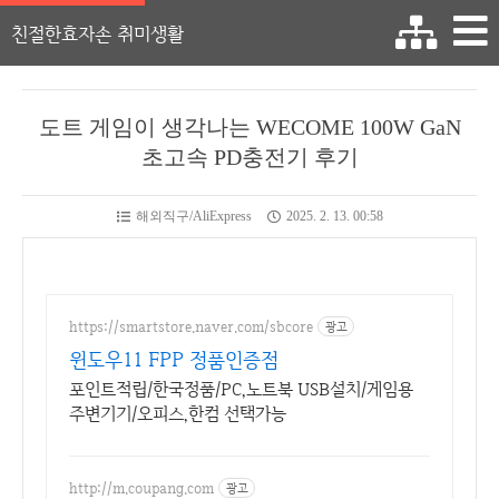
친절한효자손 취미생활
도트 게임이 생각나는 WECOME 100W GaN
초고속 PD충전기 후기
해외직구/AliExpress
2025. 2. 13. 00:58
https://smartstore.naver.com/sbcore
광고
윈도우11 FPP 정품인증점
포인트적립/한국정품/PC,노트북 USB설치/게임용
주변기기/오피스,한컴 선택가능
http://m.coupang.com
광고