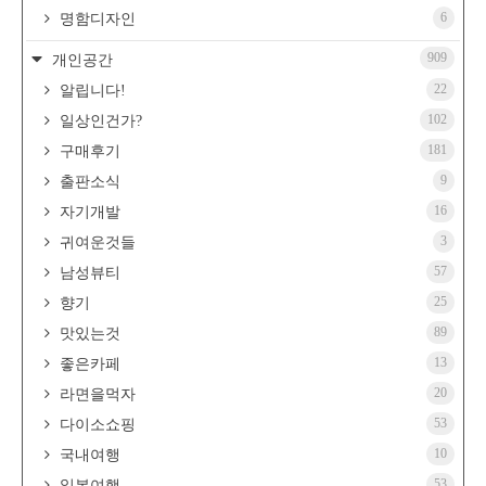
6
명함디자인
909
개인공간
22
알립니다!
102
일상인건가?
181
구매후기
9
출판소식
16
자기개발
3
귀여운것들
57
남성뷰티
25
향기
89
맛있는것
13
좋은카페
20
라면을먹자
53
다이소쇼핑
10
국내여행
53
일본여행