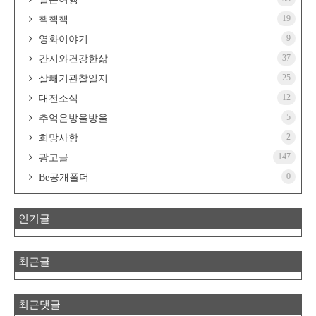
19
책책책
9
영화이야기
37
간지와건강한삶
25
살빼기관찰일지
12
대전소식
5
추억은방울방울
2
희망사항
147
광고글
0
Be공개폴더
인기글
최근글
최근댓글