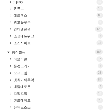
jQuery
10
15
유튜브
80
애드센스
9
광고플랫폼
120
인터넷관련
7
소셜네트워크
14
소스사이트
187
창작활동
16
이모티콘
4
풍경그리기
38
오프모임
84
넷웍마의추억
4
내맘대로툰
10
끄적끄적
23
핸드메이드
2
유튜브소스