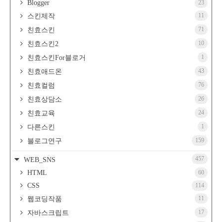
Blogger
23
11
스킨제작
71
친효스킨
10
친효스킨2
1
친효스킨For블로거
43
친효애드온
76
친효컬럼
26
친효상담소
24
친효교육
1
다른스킨
159
블로그연구
457
WEB_SNS
HTML
60
CSS
114
11
웹코딩작품
17
자바스크립트