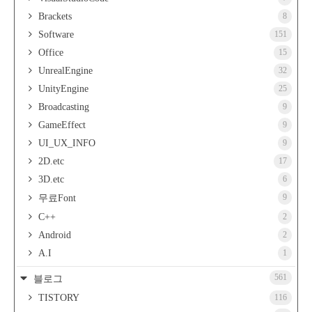
Brackets
8
Software
151
Office
15
UnrealEngine
32
UnityEngine
25
Broadcasting
9
GameEffect
9
UI_UX_INFO
9
2D.etc
17
3D.etc
6
9
무료Font
C++
2
Android
2
A.I
1
561
블로그
TISTORY
116