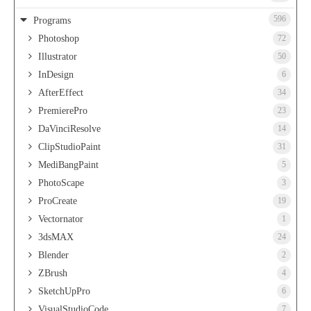
596
Programs
Photoshop
72
Illustrator
50
InDesign
6
AfterEffect
34
PremierePro
23
DaVinciResolve
14
ClipStudioPaint
31
MediBangPaint
5
PhotoScape
3
ProCreate
19
Vectornator
1
3dsMAX
24
Blender
2
ZBrush
4
SketchUpPro
6
VisualStudioCode
7