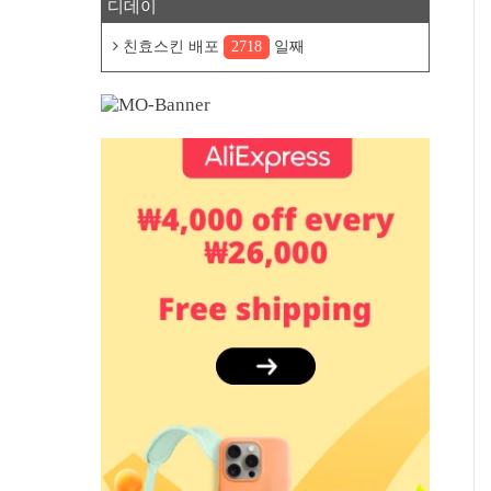
디데이
친효스킨 배포
2718
일째