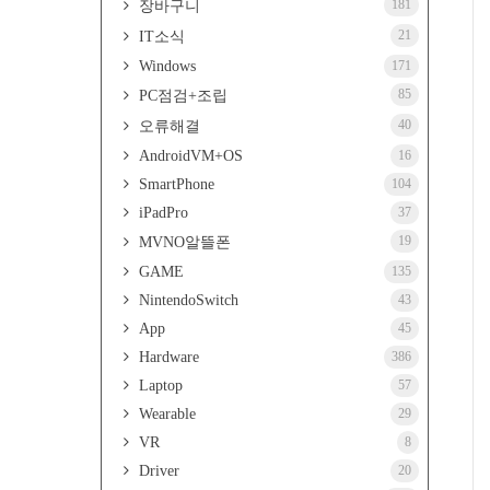
181
장바구니
21
IT소식
Windows
171
85
PC점검+조립
40
오류해결
AndroidVM+OS
16
SmartPhone
104
iPadPro
37
19
MVNO알뜰폰
GAME
135
NintendoSwitch
43
App
45
Hardware
386
Laptop
57
Wearable
29
VR
8
Driver
20