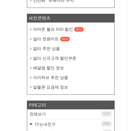
칸만화 "넷웍마의 추억"
세컨콘텐츠
아마존 블프 SSD 할인
NEW
알리 천원마트
NEW
알리 추천 상품
알리 신규고객 할인쿠폰
배달앱 할인 정보
아이허브 추천 상품
알뜰폰 요금제 정보
카테고리
5237
전체보기
1601
IT는내친구