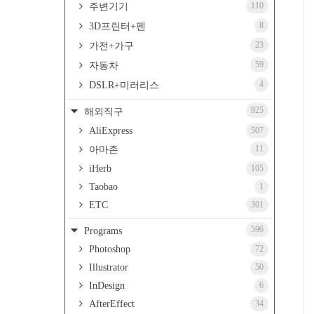
110
주변기기
8
3D프린터+펜
23
가전+가구
59
자동차
4
DSLR+미러리스
925
해외직구
AliExpress
507
11
아마존
iHerb
105
Taobao
1
ETC
301
596
Programs
Photoshop
72
Illustrator
50
InDesign
6
AfterEffect
34