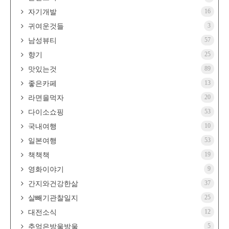
16
자기개발
3
귀여운것들
57
남성뷰티
25
향기
89
맛있는것
13
좋은카페
20
라면을먹자
53
다이소쇼핑
10
국내여행
53
일본여행
19
책책책
9
영화이야기
37
간지와건강한삶
25
살빼기관찰일지
12
대전소식
5
추억은방울방울