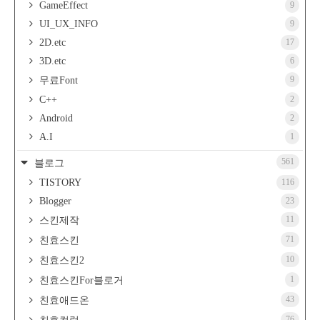
GameEffect
9
UI_UX_INFO
9
2D.etc
17
3D.etc
6
9
무료Font
C++
2
Android
2
A.I
1
561
블로그
TISTORY
116
Blogger
23
11
스킨제작
71
친효스킨
10
친효스킨2
1
친효스킨For블로거
43
친효애드온
76