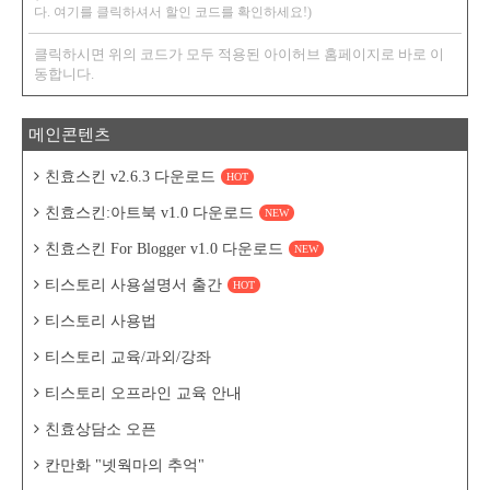
다. 여기를 클릭하셔서 할인 코드를 확인하세요!)
클릭하시면 위의 코드가 모두 적용된 아이허브 홈페이지로 바로 이
동합니다.
메인콘텐츠
친효스킨 v2.6.3 다운로드
HOT
친효스킨:아트북 v1.0 다운로드
NEW
친효스킨 For Blogger v1.0 다운로드
NEW
티스토리 사용설명서 출간
HOT
티스토리 사용법
티스토리 교육/과외/강좌
티스토리 오프라인 교육 안내
친효상담소 오픈
칸만화 "넷웍마의 추억"