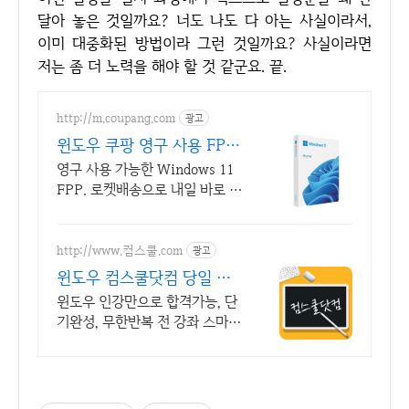
달아 놓은 것일까요? 너도 나도 다 아는 사실이라서,
이미 대중화된 방법이라 그런 것일까요? 사실이라면
저는 좀 더 노력을 해야 할 것 같군요. 끝.
http://m.coupang.com
광고
윈도우 쿠팡 영구 사용 FPP
버전
영구 사용 가능한 Windows 11
FPP. 로켓배송으로 내일 바로 설
치 시작! 조립 PC, OS 없는 PC
구매 시 필수! 쉽고 빠르게 윈도
우를 만나세요.
http://www.컴스쿨.com
광고
윈도우 컴스쿨닷컴 당일 신
청&결제시 기프티콘!
윈도우 인강만으로 합격가능, 단
기완성, 무한반복 전 강좌 스마트
폰 학습가능