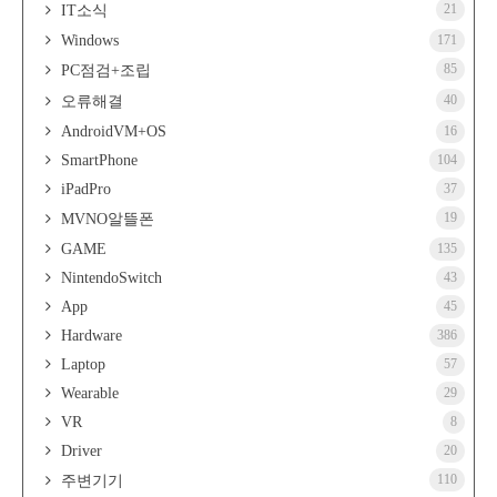
21
IT소식
Windows
171
85
PC점검+조립
40
오류해결
AndroidVM+OS
16
SmartPhone
104
iPadPro
37
19
MVNO알뜰폰
GAME
135
NintendoSwitch
43
App
45
Hardware
386
Laptop
57
Wearable
29
VR
8
Driver
20
110
주변기기