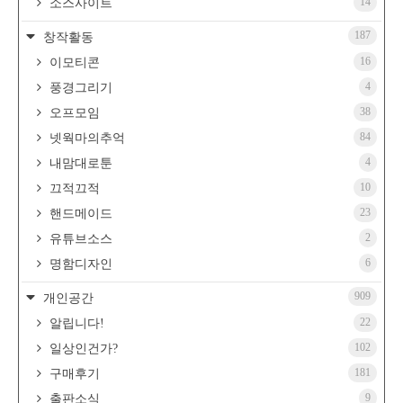
14
소스사이트
187
창작활동
16
이모티콘
4
풍경그리기
38
오프모임
84
넷웍마의추억
4
내맘대로툰
10
끄적끄적
23
핸드메이드
2
유튜브소스
6
명함디자인
909
개인공간
22
알립니다!
102
일상인건가?
181
구매후기
9
출판소식