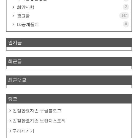
2
희망사항
147
광고글
0
Be공개폴더
인기글
최근글
최근댓글
링크
친절한효자손 구글블로그
친절한효자손 브런치스토리
구라제거기