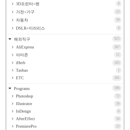
8
3D프린터+펜
23
가전+가구
59
자동차
4
DSLR+미러리스
925
해외직구
AliExpress
507
11
아마존
iHerb
105
Taobao
1
ETC
301
596
Programs
Photoshop
72
Illustrator
50
InDesign
6
AfterEffect
34
PremierePro
23