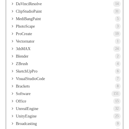
DaVinciResolve
14
ClipStudioPaint
31
MediBangPaint
5
PhotoScape
3
ProCreate
19
Vectornator
1
3dsMAX
24
Blender
2
ZBrush
4
SketchUpPro
6
VisualStudioCode
7
Brackets
8
Software
151
Office
15
UnrealEngine
32
UnityEngine
25
Broadcasting
9