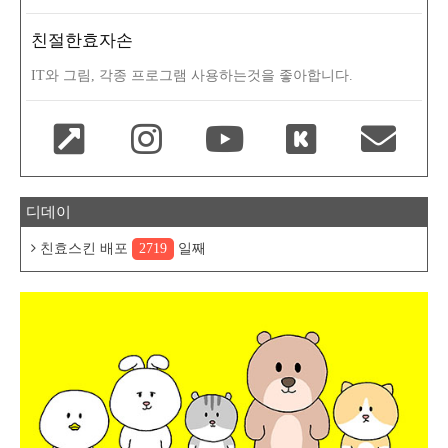
친절한효자손
IT와 그림, 각종 프로그램 사용하는것을 좋아합니다.
디데이
친효스킨 배포
2719
일째