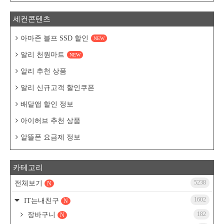
세컨콘텐츠
아마존 블프 SSD 할인
NEW
알리 천원마트
NEW
알리 추천 상품
알리 신규고객 할인쿠폰
배달앱 할인 정보
아이허브 추천 상품
알뜰폰 요금제 정보
카테고리
5238
전체보기
N
1602
IT는내친구
N
182
장바구니
N