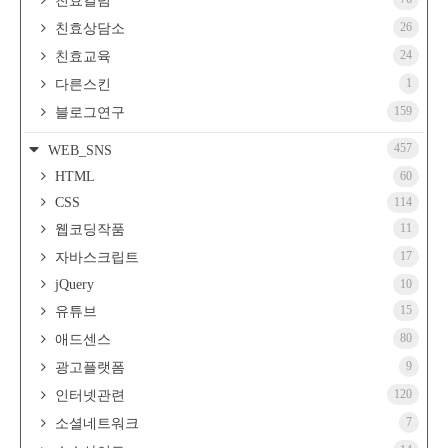
친효컬럼
26
친효상담소
24
친효교육
1
다른스킨
159
블로그연구
457
WEB_SNS
HTML
60
CSS
114
11
웹코딩작품
17
자바스크립트
jQuery
10
15
유튜브
80
애드센스
9
광고플랫폼
120
인터넷관련
7
소셜네트워크