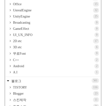
Office
15
UnrealEngine
32
UnityEngine
25
Broadcasting
9
GameEffect
9
UI_UX_INFO
9
2D.etc
17
3D.etc
6
9
무료Font
C++
2
Android
2
A.I
1
561
블로그
TISTORY
116
Blogger
23
11
스킨제작