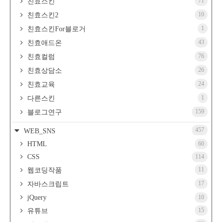
71
친효스킨
10
친효스킨2
1
친효스킨For블로거
43
친효애드온
76
친효컬럼
26
친효상담소
24
친효교육
1
다른스킨
159
블로그연구
457
WEB_SNS
HTML
60
CSS
114
11
웹코딩작품
17
자바스크립트
jQuery
10
15
유튜브