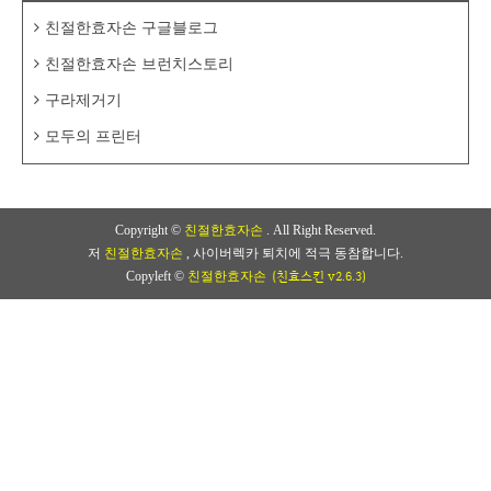
친절한효자손 구글블로그
친절한효자손 브런치스토리
구라제거기
모두의 프린터
Copyright ©
친절한효자손
. All Right Reserved.
저
친절한효자손
, 사이버렉카 퇴치에 적극 동참합니다.
(친효스킨 v2.6.3)
Copyleft ©
친절한효자손