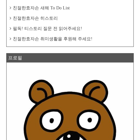
친절한효자손 새해 To Do List
친절한효자손 히스토리
필독! 티스토리 질문 전 읽어주세요!
친절한효자손 취미생활을 후원해 주세요!
프로필