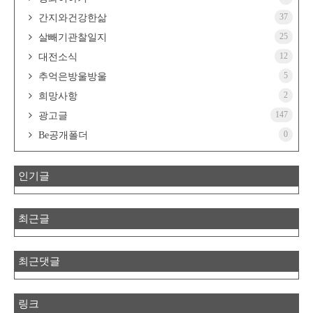
37
간지와건강한삶
25
살빼기관찰일지
12
대전소식
5
추억은방울방울
2
희망사항
147
광고글
0
Be공개폴더
인기글
최근글
최근댓글
링크