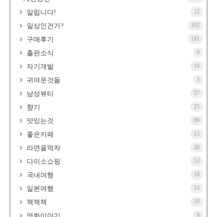
22
알립니다!
102
일상인건가?
181
구매후기
9
출판소식
16
자기개발
3
귀여운것들
57
남성뷰티
25
향기
89
맛있는것
13
좋은카페
20
라면을먹자
53
다이소쇼핑
10
국내여행
53
일본여행
19
책책책
9
영화이야기