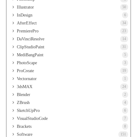
Illustrator
50
InDesign
6
AfterEffect
34
PremierePro
23
DaVinciResolve
14
ClipStudioPaint
31
MediBangPaint
5
PhotoScape
3
ProCreate
19
Vectornator
1
3dsMAX
24
Blender
2
ZBrush
4
SketchUpPro
6
VisualStudioCode
7
Brackets
8
Software
151