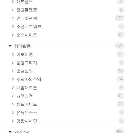
80
애드센스
9
광고플랫폼
120
인터넷관련
7
소셜네트워크
14
소스사이트
187
창작활동
16
이모티콘
4
풍경그리기
38
오프모임
84
넷웍마의추억
4
내맘대로툰
10
끄적끄적
23
핸드메이드
2
유튜브소스
6
명함디자인
909
개인공간