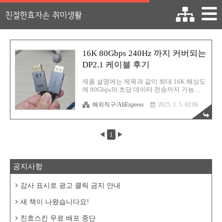
친절한효자손 취미생활
16K 80Gbps 240Hz 까지 커버되는
DP2.1 케이블 후기
제품 설명에는 제목과 같이 최대 16K 해상도
에 80Gbps의 초당 데이터 전송까지 가능하
며 240Hz 프레임도 문제없는 DisplayPort 2.1
해외직구/AliExpress
2025. 1. 5. 02:06
버전의 케이블이라고 하길래 순간 혹해서 구
매했습니다. 혹시 성능이 괜찮은 DP 케이블
을 사용하면 지금 문제를 해결할 수 있을까
싶어서 말입니다. 현재 모니터에 문제가 좀
◀
1
▶
있어요. 144Hz 주파수를 사용하면 자꾸 간헐
적으로 가로로 화면이 깨지는 문제가 발생하
고 있어요. 본체가 바뀐 이후에도 계속 이 문
제가 발생한다는건 모니터 아니면 케이블에
공지사항
문제가 있을 가능성이 매우 높겠죠? 근데 이
번에 이 케이블을 사용했는데도 동일한 문제
가 발생한다면 100% 모니터 탓이라는게 명
감사 표시로 광고 클릭 금지 안내
확해집니다. 그러면 또 조만간 모니터를 싸
게 중고로 팔고 화이트 모니터로 확 그냥 바
새 책이 나왔습니다요!
꿔버릴 ..
친효스킨 무료 배포 중단