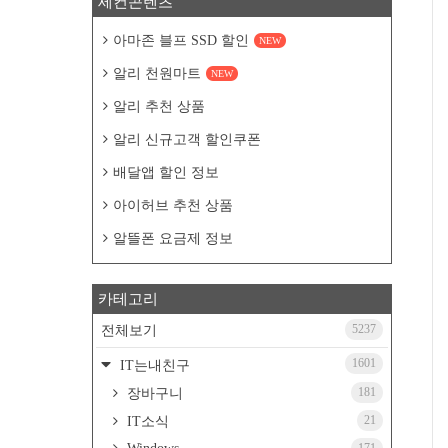
세컨콘텐츠
아마존 블프 SSD 할인
NEW
알리 천원마트
NEW
알리 추천 상품
알리 신규고객 할인쿠폰
배달앱 할인 정보
아이허브 추천 상품
알뜰폰 요금제 정보
카테고리
5237
전체보기
1601
IT는내친구
181
장바구니
21
IT소식