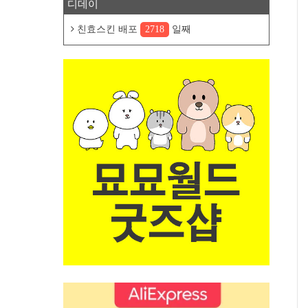
디데이
친효스킨 배포
2718
일째