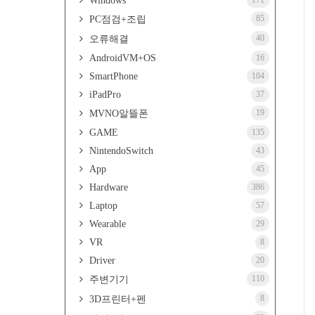
Windows
171
85
PC점검+조립
40
오류해결
AndroidVM+OS
16
SmartPhone
104
iPadPro
37
19
MVNO알뜰폰
GAME
135
NintendoSwitch
43
App
45
Hardware
386
Laptop
57
Wearable
29
VR
8
Driver
20
110
주변기기
8
3D프린터+펜