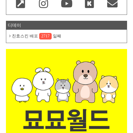
디데이
친효스킨 배포
2717
일째