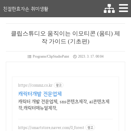
친절한효자손 취미생활
클립스튜디오 움직이는 이모티콘 (움티) 제
작 가이드 (기초편)
Programs/ClipStudioPaint
2023. 3. 17. 00:04
https://commz.co.kr
광고
캐릭터개발 전문업체
캐릭터 개발 전문업체, sns콘텐츠제작, ai콘텐츠제
작,캐릭터매뉴얼제작,
https://smartstore.naver.com/0_forest
광고