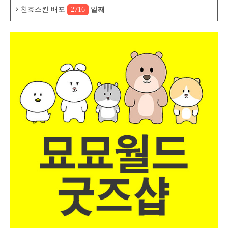
친효스킨 배포
2716
일째