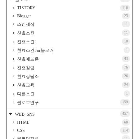
TISTORY
116
Blogger
23
11
스킨제작
71
친효스킨
10
친효스킨2
1
친효스킨For블로거
43
친효애드온
76
친효컬럼
26
친효상담소
24
친효교육
1
다른스킨
159
블로그연구
457
WEB_SNS
HTML
60
CSS
114
11
웹코딩작품