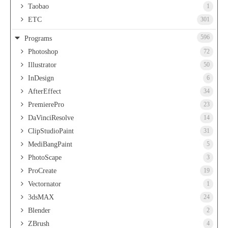
Taobao
1
ETC
301
596
Programs
Photoshop
72
Illustrator
50
InDesign
6
AfterEffect
34
PremierePro
23
DaVinciResolve
14
ClipStudioPaint
31
MediBangPaint
5
PhotoScape
3
ProCreate
19
Vectornator
1
3dsMAX
24
Blender
2
ZBrush
4