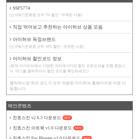
SSF5774
(신규&기존회원 모두 5% 할인 / 무제한 사용)
직접 먹어보고 추천하는 아이허브 상품 모음
아이허브 독점브랜드
(신규&기존회원 모두 10% 할인 / 무제한 사용)
아이허브 할인코드 정보
(현재 아이허브에서 다양한 크리에이터와 할인 프로모션을 진행 중입니
다. 여기를 클릭하셔서 할인 코드를 확인하세요!)
클릭하시면 위의 코드가 모두 적용된 아이허브 홈페이지로 바로 이
동합니다.
메인콘텐츠
친효스킨 v2.6.3 다운로드
HOT
친효스킨:아트북 v1.0 다운로드
NEW
친효스킨 For Blogger v1.0 다운로드
NEW