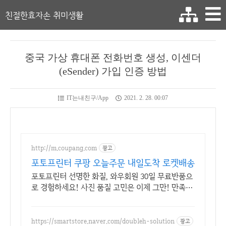
친절한효자손 취미생활
중국 가상 휴대폰 전화번호 생성, 이센더
(eSender) 가입 인증 방법
IT는내친구/App
2021. 2. 28. 00:07
http://m.coupang.com
광고
포토프린터 쿠팡 오늘주문 내일도착 로켓배송
포토프린터 선명한 화질, 와우회원 30일 무료반품으
로 경험하세요! 사진 품질 고민은 이제 그만! 만족스
러운 인화를 쿠팡에서 만나보세요.
https://smartstore.naver.com/doubleh-solution
광고