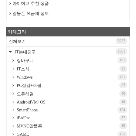
아이허브 추천 상품
알뜰폰 요금제 정보
카테고리
5237
전체보기
1601
IT는내친구
181
장바구니
21
IT소식
Windows
171
85
PC점검+조립
40
오류해결
AndroidVM+OS
16
SmartPhone
104
iPadPro
37
19
MVNO알뜰폰
GAME
135