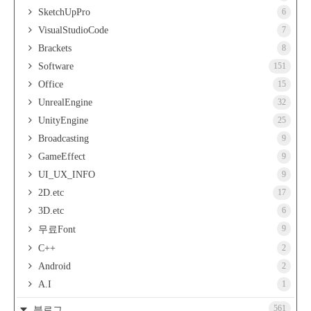
SketchUpPro
6
VisualStudioCode
7
Brackets
8
Software
151
Office
15
UnrealEngine
32
UnityEngine
25
Broadcasting
9
GameEffect
9
UI_UX_INFO
9
2D.etc
17
3D.etc
6
9
무료Font
C++
2
Android
2
A.I
1
561
블로그