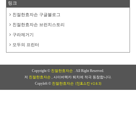
링크
친절한효자손 구글블로그
친절한효자손 브런치스토리
구라제거기
모두의 프린터
Copyright ©
친절한효자손
. All Right Reserved.
저
친절한효자손
, 사이버렉카 퇴치에 적극 동참합니다.
(친효스킨 v2.6.3)
Copyleft ©
친절한효자손