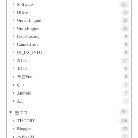
Software
151
Office
15
UnrealEngine
32
UnityEngine
25
Broadcasting
9
GameEffect
9
UI_UX_INFO
9
2D.etc
17
3D.etc
6
9
무료Font
C++
2
Android
2
A.I
1
561
블로그
TISTORY
116
Blogger
23
11
스킨제작