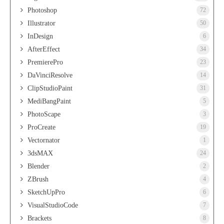
Photoshop
72
Illustrator
50
InDesign
6
AfterEffect
34
PremierePro
23
DaVinciResolve
14
ClipStudioPaint
31
MediBangPaint
5
PhotoScape
3
ProCreate
19
Vectornator
1
3dsMAX
24
Blender
2
ZBrush
4
SketchUpPro
6
VisualStudioCode
7
Brackets
8