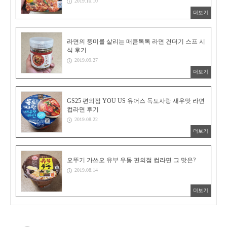
2019.10.10
더보기
라면의 풍미를 살리는 매콤톡톡 라면 건더기 스프 시
식 후기
2019.09.27
더보기
GS25 편의점 YOU US 유어스 독도사랑 새우맛 라면
컵라면 후기
2019.08.22
더보기
오뚜기 가쓰오 유부 우동 편의점 컵라면 그 맛은?
2019.08.14
더보기