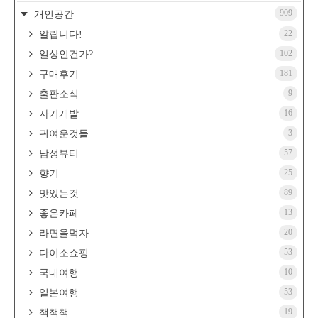
909
개인공간
22
알립니다!
102
일상인건가?
181
구매후기
9
출판소식
16
자기개발
3
귀여운것들
57
남성뷰티
25
향기
89
맛있는것
13
좋은카페
20
라면을먹자
53
다이소쇼핑
10
국내여행
53
일본여행
19
책책책