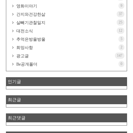
9
영화이야기
37
간지와건강한삶
25
살빼기관찰일지
12
대전소식
5
추억은방울방울
2
희망사항
147
광고글
0
Be공개폴더
인기글
최근글
최근댓글