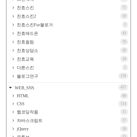
71
친효스킨
10
친효스킨2
1
친효스킨For블로거
43
친효애드온
76
친효컬럼
26
친효상담소
24
친효교육
1
다른스킨
159
블로그연구
457
WEB_SNS
HTML
60
CSS
114
11
웹코딩작품
17
자바스크립트
jQuery
10
15