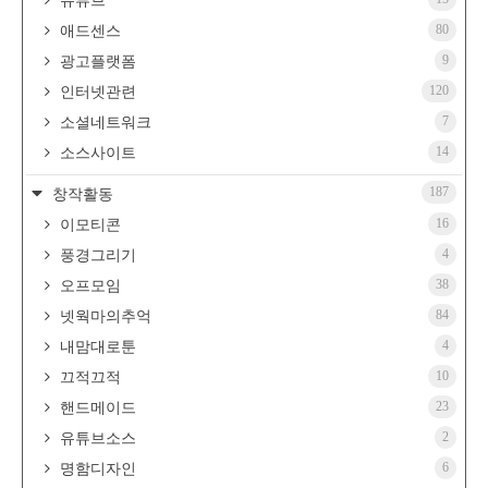
유튜브
80
애드센스
9
광고플랫폼
120
인터넷관련
7
소셜네트워크
14
소스사이트
187
창작활동
16
이모티콘
4
풍경그리기
38
오프모임
84
넷웍마의추억
4
내맘대로툰
10
끄적끄적
23
핸드메이드
2
유튜브소스
6
명함디자인