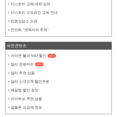
티스토리 교육/과외/강좌
티스토리 오프라인 교육 안내
친효상담소 오픈
칸만화 "넷웍마의 추억"
세컨콘텐츠
아마존 블프 SSD 할인
NEW
알리 천원마트
NEW
알리 추천 상품
알리 신규고객 할인쿠폰
배달앱 할인 정보
아이허브 추천 상품
알뜰폰 요금제 정보