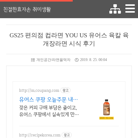
친절한효자손 취미생활
GS25 편의점 컵라면 YOU US 유어스 육칼 육
개장라면 시식 후기
개인공간/라면을먹자
2019. 8. 25. 00:04
http://m.coupang.com
광고
유어스 쿠팡 오늘주문 내일
도착 로켓배송
잦은 커피 구매 부담은 줄이고,
유어스 쿠팡에서 실속있게 만나
보세요! 매일 즐기는 커피, 박스
구매로 더 저렴하게! 와우회원 캐
시적립도 놓치지 마세요.
http://recipekorea.com
광고