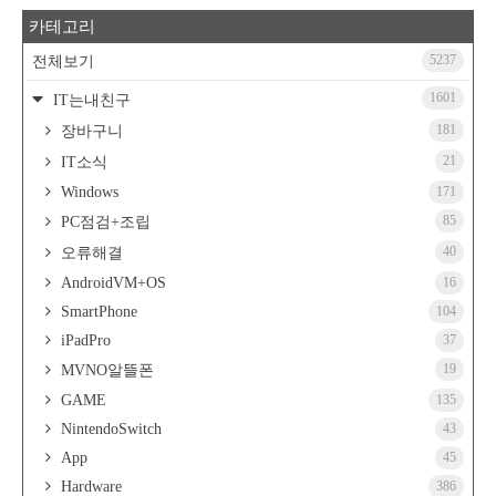
카테고리
5237
전체보기
1601
IT는내친구
181
장바구니
21
IT소식
Windows
171
85
PC점검+조립
40
오류해결
AndroidVM+OS
16
SmartPhone
104
iPadPro
37
19
MVNO알뜰폰
GAME
135
NintendoSwitch
43
App
45
Hardware
386