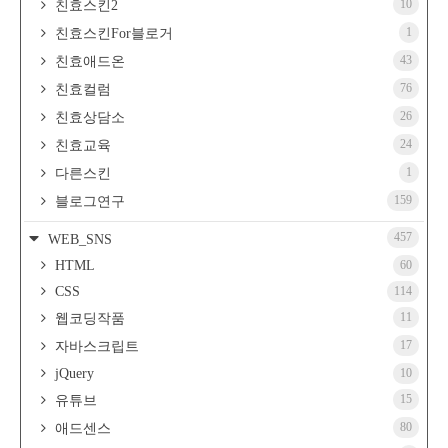
10
친효스킨2
1
친효스킨For블로거
43
친효애드온
76
친효컬럼
26
친효상담소
24
친효교육
1
다른스킨
159
블로그연구
457
WEB_SNS
HTML
60
CSS
114
11
웹코딩작품
17
자바스크립트
jQuery
10
15
유튜브
80
애드센스