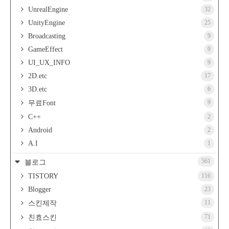
UnrealEngine
32
UnityEngine
25
Broadcasting
9
GameEffect
9
UI_UX_INFO
9
2D.etc
17
3D.etc
6
9
무료Font
C++
2
Android
2
A.I
1
561
블로그
TISTORY
116
Blogger
23
11
스킨제작
71
친효스킨