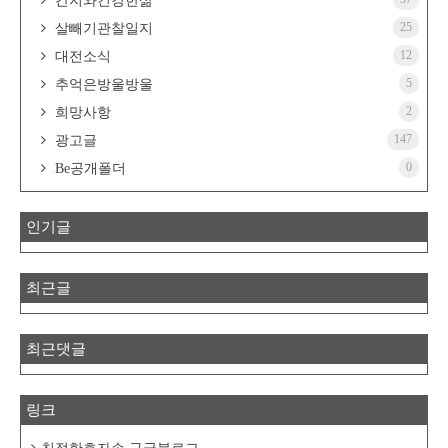
간지와건강한삶
25
살빼기관찰일지
12
대전소식
5
추억은방울방울
2
희망사항
147
광고글
0
Be공개폴더
인기글
최근글
최근댓글
링크