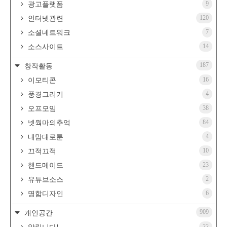
9
광고플랫폼
120
인터넷관련
7
소셜네트워크
14
소스사이트
187
창작활동
16
이모티콘
4
풍경그리기
38
오프모임
84
넷웍마의추억
4
내맘대로툰
10
끄적끄적
23
핸드메이드
2
유튜브소스
6
명함디자인
909
개인공간
22