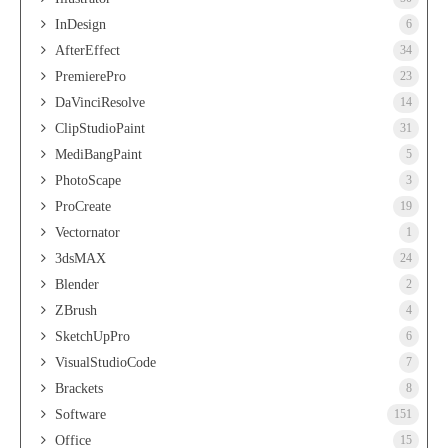
InDesign
6
AfterEffect
34
PremierePro
23
DaVinciResolve
14
ClipStudioPaint
31
MediBangPaint
5
PhotoScape
3
ProCreate
19
Vectornator
1
3dsMAX
24
Blender
2
ZBrush
4
SketchUpPro
6
VisualStudioCode
7
Brackets
8
Software
151
Office
15