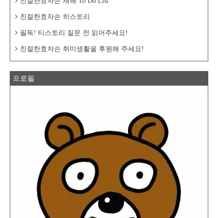
친절한효자손 새해 To Do List
친절한효자손 히스토리
필독! 티스토리 질문 전 읽어주세요!
친절한효자손 취미생활을 후원해 주세요!
프로필