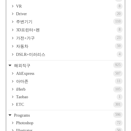
VR
8
Driver
20
110
주변기기
8
3D프린터+펜
23
가전+가구
59
자동차
4
DSLR+미러리스
925
해외직구
AliExpress
507
11
아마존
iHerb
105
Taobao
1
ETC
301
596
Programs
Photoshop
72
Illustrator
50