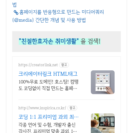
법
홈페이지를 반응형으로 만드는 미디어쿼리
(@media) 간단한 개념 및 사용 방법
"친절한효자손 취미생활"
을 검색!
https://creatorlink.net
광고
크리에이터링크 HTML태그
100%무료 도메인! 호스팅! 컴맹
도 코딩없이 직접 만드는 홈페이
지. 셀프제작!
http://www.inspirica.co.kr/
광고
코딩 1:1 프리미엄 과외 최고
의 선생님들과 함께
각종 언어 및 수험, 개발자 출신
강사진, 프리미엄 맞춤 과외, INS