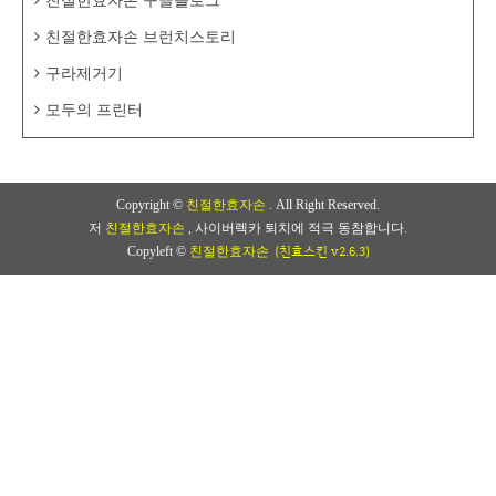
친절한효자손 구글블로그
친절한효자손 브런치스토리
구라제거기
모두의 프린터
Copyright ©
친절한효자손
. All Right Reserved.
저
친절한효자손
, 사이버렉카 퇴치에 적극 동참합니다.
(친효스킨 v2.6.3)
Copyleft ©
친절한효자손