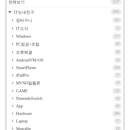
5237
전체보기
1601
IT는내친구
181
장바구니
21
IT소식
Windows
171
85
PC점검+조립
40
오류해결
AndroidVM+OS
16
SmartPhone
104
iPadPro
37
19
MVNO알뜰폰
GAME
135
NintendoSwitch
43
App
45
Hardware
386
Laptop
57
Wearable
29