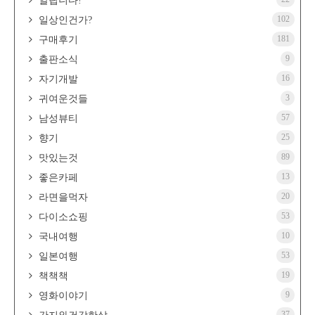
알립니다!
102
일상인건가?
181
구매후기
9
출판소식
16
자기개발
3
귀여운것들
57
남성뷰티
25
향기
89
맛있는것
13
좋은카페
20
라면을먹자
53
다이소쇼핑
10
국내여행
53
일본여행
19
책책책
9
영화이야기
37