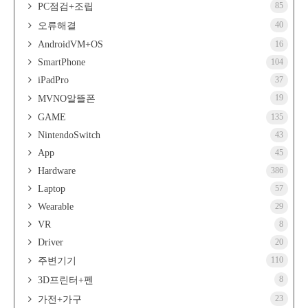
85
PC점검+조립
40
오류해결
AndroidVM+OS
16
SmartPhone
104
iPadPro
37
19
MVNO알뜰폰
GAME
135
NintendoSwitch
43
App
45
Hardware
386
Laptop
57
Wearable
29
VR
8
Driver
20
110
주변기기
8
3D프린터+펜
23
가전+가구