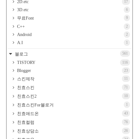
2D.etc
17
3D.etc
6
9
무료Font
C++
2
Android
2
A.I
1
561
블로그
TISTORY
116
Blogger
23
11
스킨제작
71
친효스킨
10
친효스킨2
1
친효스킨For블로거
43
친효애드온
76
친효컬럼
26
친효상담소