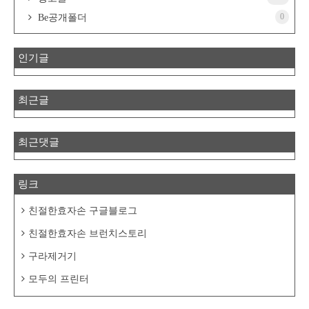
0
Be공개폴더
인기글
최근글
최근댓글
링크
친절한효자손 구글블로그
친절한효자손 브런치스토리
구라제거기
모두의 프린터