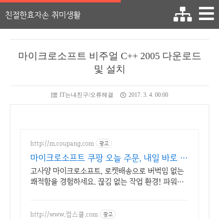
친절한효자손 취미생활
마이크로소프트 비주얼 C++ 2005 다운로드
및 설치
IT는내친구/오류해결
2017. 3. 4. 00:00
http://m.coupang.com
광고
마이크로소프트 쿠팡 오늘 주문, 내일 바로 도
착
고사양 마이크로소프트, 로켓배송으로 버벅임 없는
쾌적함을 경험하세요. 끊김 없는 작업 환경! 파워풀
한 노트북, 쿠팡에서 만나보세요.
http://www.컴스쿨.com
광고