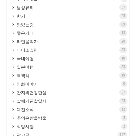
57
남성뷰티
25
향기
89
맛있는것
13
좋은카페
20
라면을먹자
53
다이소쇼핑
10
국내여행
53
일본여행
19
책책책
9
영화이야기
37
간지와건강한삶
25
살빼기관찰일지
12
대전소식
5
추억은방울방울
2
희망사항
147
광고글