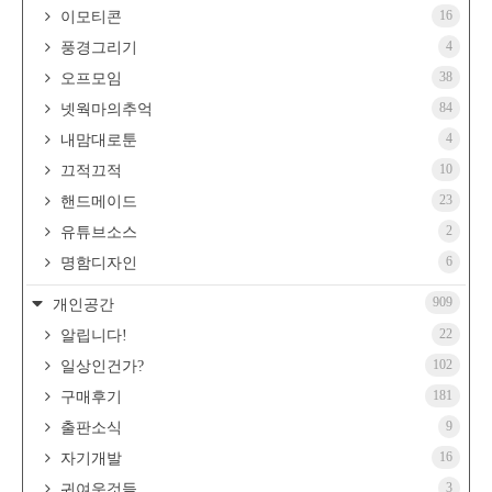
16
이모티콘
4
풍경그리기
38
오프모임
84
넷웍마의추억
4
내맘대로툰
10
끄적끄적
23
핸드메이드
2
유튜브소스
6
명함디자인
909
개인공간
22
알립니다!
102
일상인건가?
181
구매후기
9
출판소식
16
자기개발
3
귀여운것들