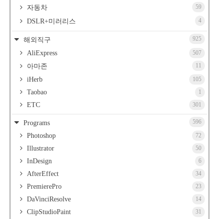
59
자동차
4
DSLR+미러리스
925
해외직구
AliExpress
507
11
아마존
iHerb
105
Taobao
1
ETC
301
596
Programs
Photoshop
72
Illustrator
50
InDesign
6
AfterEffect
34
PremierePro
23
DaVinciResolve
14
ClipStudioPaint
31