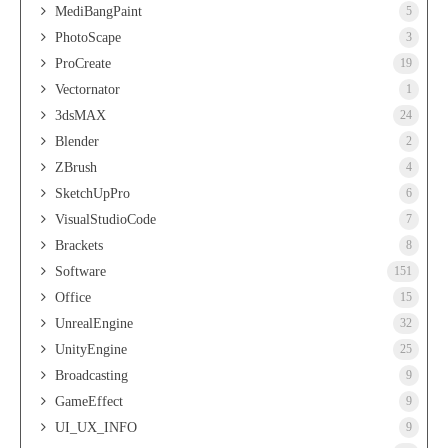
MediBangPaint
5
PhotoScape
3
ProCreate
19
Vectornator
1
3dsMAX
24
Blender
2
ZBrush
4
SketchUpPro
6
VisualStudioCode
7
Brackets
8
Software
151
Office
15
UnrealEngine
32
UnityEngine
25
Broadcasting
9
GameEffect
9
UI_UX_INFO
9