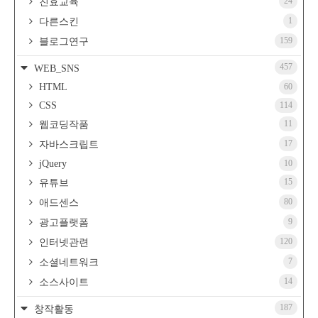
24
친효교육
1
다른스킨
159
블로그연구
457
WEB_SNS
HTML
60
CSS
114
11
웹코딩작품
17
자바스크립트
jQuery
10
15
유튜브
80
애드센스
9
광고플랫폼
120
인터넷관련
7
소셜네트워크
14
소스사이트
187
창작활동