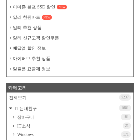
아마존 블프 SSD 할인
NEW
알리 천원마트
NEW
알리 추천 상품
알리 신규고객 할인쿠폰
배달앱 할인 정보
아이허브 추천 상품
알뜰폰 요금제 정보
카테고리
5237
전체보기
1601
IT는내친구
181
장바구니
21
IT소식
Windows
171