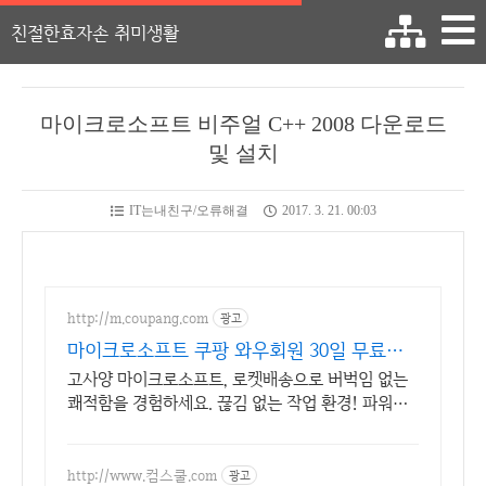
친절한효자손 취미생활
마이크로소프트 비주얼 C++ 2008 다운로드
및 설치
IT는내친구/오류해결
2017. 3. 21. 00:03
http://m.coupang.com
광고
마이크로소프트 쿠팡 와우회원 30일 무료반
품
고사양 마이크로소프트, 로켓배송으로 버벅임 없는
쾌적함을 경험하세요. 끊김 없는 작업 환경! 파워풀
한 노트북, 쿠팡에서 만나보세요.
http://www.컴스쿨.com
광고