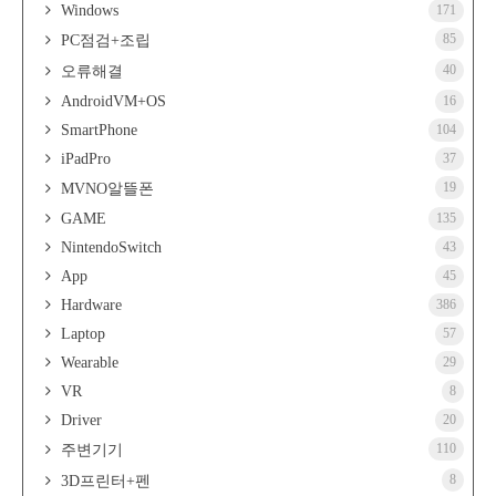
Windows
171
85
PC점검+조립
40
오류해결
AndroidVM+OS
16
SmartPhone
104
iPadPro
37
19
MVNO알뜰폰
GAME
135
NintendoSwitch
43
App
45
Hardware
386
Laptop
57
Wearable
29
VR
8
Driver
20
110
주변기기
8
3D프린터+펜