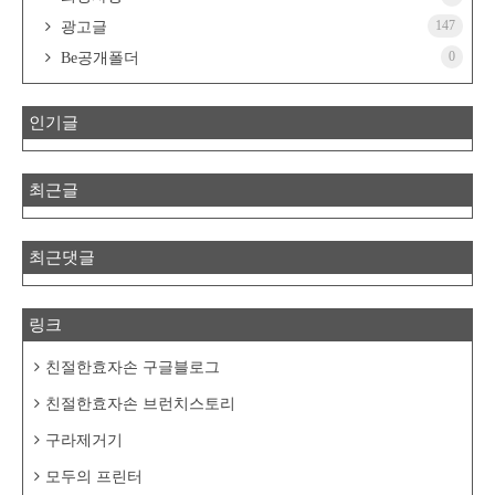
147
광고글
0
Be공개폴더
인기글
최근글
최근댓글
링크
친절한효자손 구글블로그
친절한효자손 브런치스토리
구라제거기
모두의 프린터