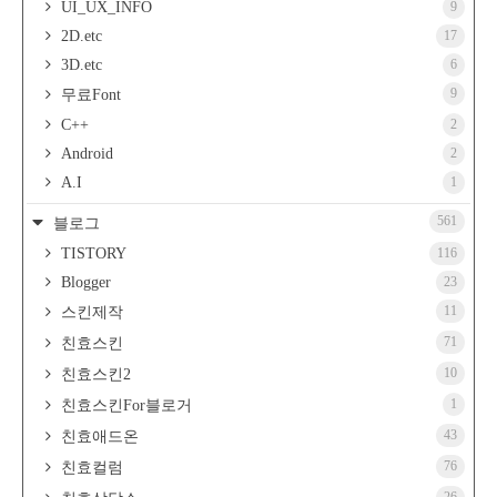
UI_UX_INFO
9
2D.etc
17
3D.etc
6
9
무료Font
C++
2
Android
2
A.I
1
561
블로그
TISTORY
116
Blogger
23
11
스킨제작
71
친효스킨
10
친효스킨2
1
친효스킨For블로거
43
친효애드온
76
친효컬럼
26