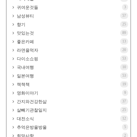
3
귀여운것들
57
남성뷰티
25
향기
89
맛있는것
13
좋은카페
20
라면을먹자
53
다이소쇼핑
10
국내여행
53
일본여행
19
책책책
9
영화이야기
37
간지와건강한삶
25
살빼기관찰일지
12
대전소식
5
추억은방울방울
2
희망사항