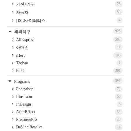
23
가전+가구
59
자동차
4
DSLR+미러리스
925
해외직구
AliExpress
507
11
아마존
iHerb
105
Taobao
1
ETC
301
596
Programs
Photoshop
72
Illustrator
50
InDesign
6
AfterEffect
34
PremierePro
23
DaVinciResolve
14