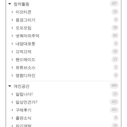
187
창작활동
16
이모티콘
4
풍경그리기
38
오프모임
84
넷웍마의추억
4
내맘대로툰
10
끄적끄적
23
핸드메이드
2
유튜브소스
6
명함디자인
909
개인공간
22
알립니다!
102
일상인건가?
181
구매후기
9
출판소식
16
자기개발