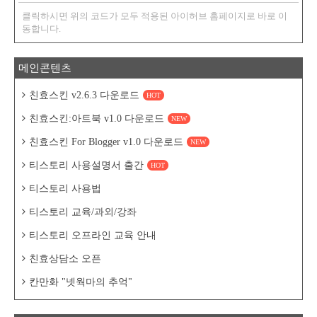
클릭하시면 위의 코드가 모두 적용된 아이허브 홈페이지로 바로 이
동합니다.
메인콘텐츠
친효스킨 v2.6.3 다운로드
HOT
친효스킨:아트북 v1.0 다운로드
NEW
친효스킨 For Blogger v1.0 다운로드
NEW
티스토리 사용설명서 출간
HOT
티스토리 사용법
티스토리 교육/과외/강좌
티스토리 오프라인 교육 안내
친효상담소 오픈
칸만화 "넷웍마의 추억"