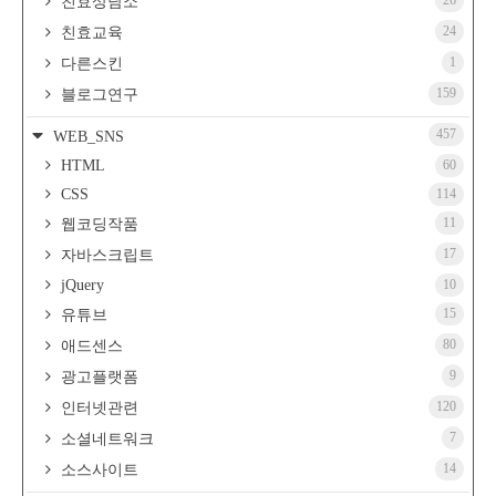
친효상담소
24
친효교육
1
다른스킨
159
블로그연구
457
WEB_SNS
HTML
60
CSS
114
11
웹코딩작품
17
자바스크립트
jQuery
10
15
유튜브
80
애드센스
9
광고플랫폼
120
인터넷관련
7
소셜네트워크
14
소스사이트