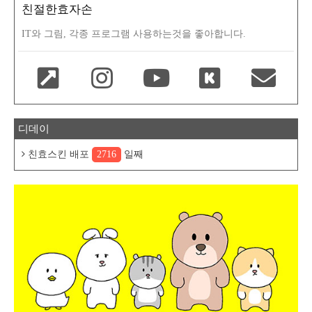
친절한효자손
IT와 그림, 각종 프로그램 사용하는것을 좋아합니다.
디데이
친효스킨 배포
2716
일째