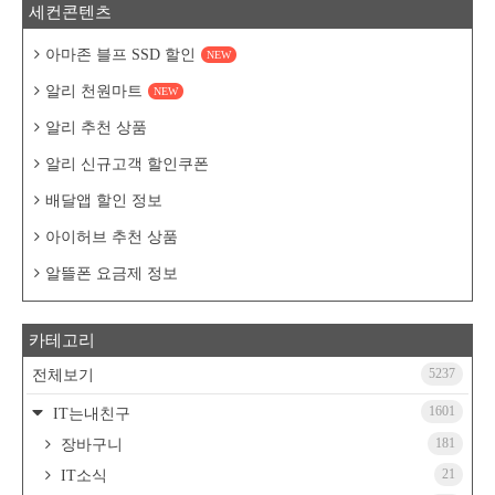
세컨콘텐츠
아마존 블프 SSD 할인
NEW
알리 천원마트
NEW
알리 추천 상품
알리 신규고객 할인쿠폰
배달앱 할인 정보
아이허브 추천 상품
알뜰폰 요금제 정보
카테고리
5237
전체보기
1601
IT는내친구
181
장바구니
21
IT소식