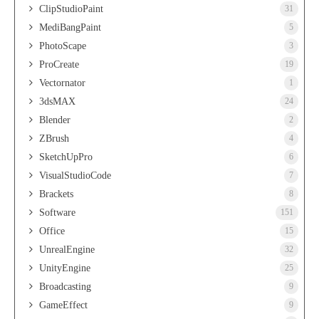
ClipStudioPaint
31
MediBangPaint
5
PhotoScape
3
ProCreate
19
Vectornator
1
3dsMAX
24
Blender
2
ZBrush
4
SketchUpPro
6
VisualStudioCode
7
Brackets
8
Software
151
Office
15
UnrealEngine
32
UnityEngine
25
Broadcasting
9
GameEffect
9