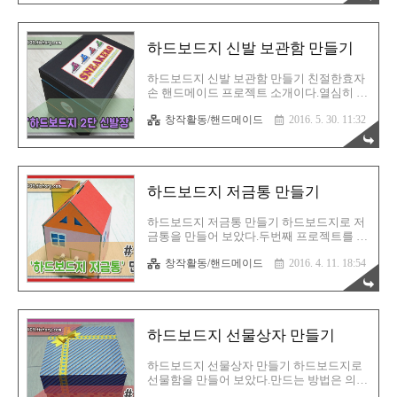
이번에는 3단으로 만들어 봤습니다. 제가 실
성이 좋단 말인가? 피가되고 살이되는 블로
수로 만들면서 도면..
그, 친절한효자손 취미생활!글, 사진 및 이미
지 ▶ CopyLeft(C) 유길용#CopyLeft(C) 는 저
하드보드지 신발 보관함 만들기
작권의 반대개념으로, "모든것을 공유한다"
는 뜻 입니다##공유라는 개념은 그대로 복붙
하시라는 개념이 아니라, 내용을 응용해서
하드보드지 신발 보관함 만들기 친절한효자
가져가시라는 말씀입니다##사진과 이미지
손 핸드메이드 프로젝트 소개이다.열심히 만
의 일부는 퍼온것도 있음을 밝힙니다# 하드
들고 있는데, 현재 이곳에 알려야 할 글들이
보드지 멀티탭 정리함 만들기 준비물은 하드
창작활동/핸드메이드
2016. 5. 30. 11:32
밀려있는 상황이라, 이런게 있다고만 만천하
보드지만 있으면 되고, 나머지 기본 도구들
에 알리려고 한다.그러므로, 자세한 내용은
인 자, 가위, 칼, 마스킹테이프만 준비되면 되
직접 해당주소로 가서 확인하면 될 것 같다.
겠다. 하드보드..
피가되고 살이되는 블로그! 친절한효자손의
취미생활!글, 사진 및 이미지 ▶ CopyLeft(C)
하드보드지 저금통 만들기
유길용#CopyLeft(C) 는 저작권의 반대개념
으로 "모든것을 공유한다"는 뜻 입니다# 하
드보드지로 만드는 2단 신발 보관상자 이렇
하드보드지 저금통 만들기 하드보드지로 저
게 만들었다. 이쁘지 아니한가?이제 이곳에
금통을 만들어 보았다.두번째 프로젝트를 진
신발을 넣고 보관을 하면 되는 것이다.어디
행중인, 친절한효자손 핸드메이드 블로그에
한번 적당한 신발을 찾아서... 여러가지 아이
창작활동/핸드메이드
2016. 4. 11. 18:54
모두 연재하고 있다.관심있는 분들은 오른쪽
콘들은 모두 손수 제작하였고 신발도 직접
상단의 친절한효자손 핸드메이드 유튜브 영
그렸다.이미지들은 모두 친절한효자손 핸드
상을 보시기를 바라겠다. 피가되고 살이되는
메이드 블로그에 있..
블로그! 친절한효자손의 취미생활!글, 사진
및 이미지 ▶ CopyLeft(C) 유길용
하드보드지 선물상자 만들기
#CopyLeft(C) 는 저작권의 반대개념으로 "모
든것을 공유한다"는 뜻 입니다# 하드보드지
저금통 만들기 우선 동영상을 못보신 분들이
하드보드지 선물상자 만들기 하드보드지로
있따면, 우선 먼저 영상부터 보고 오시는 것
선물함을 만들어 보았다.만드는 방법은 의외
을 추천하겠다.생각보다 만들어지는 과정이
로 어렵지 않으니, 한번 다양하게 도전해 보