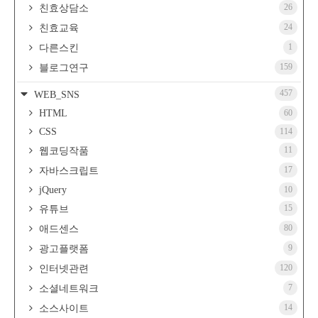
26
친효상담소
24
친효교육
1
다른스킨
159
블로그연구
457
WEB_SNS
HTML
60
CSS
114
11
웹코딩작품
17
자바스크립트
jQuery
10
15
유튜브
80
애드센스
9
광고플랫폼
120
인터넷관련
7
소셜네트워크
14
소스사이트