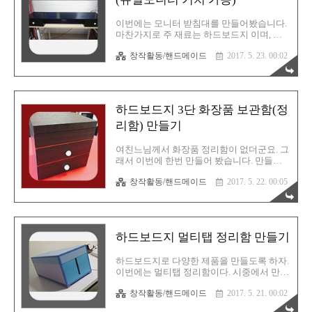
라는 개념은 그대로 복붙하시라는 개념이 아
니라, 내용을 응용해서 가져가시라는 말씀입
이번에는 모니터 받침대를 만들어봤습니다.
니다##사진과 이미지의 일부는 퍼온것도 있
마찬가지로 주 재료는 하드보드지 이며, 보
음을 밝힙니다# 하드보드지 화장지(휴지) 보
조는 우드락 입니다. 그리고 우드락 보다는
관함 만들기 그래도 생각보다는 빨리 끝나서
창작활동/핸드메이드
2017. 5. 23. 00:02
폼보드가 더 견고하므로 앞으로는 우드락 보
다행입니다. 이런건 뭐 금방 만듭니다. 두루
다는 폼보드를 활용하셔서 만드시는 것을 추
말이 휴지는 보관하는..
천합니다. 물론! 하드보드지를 폼보드처럼
활용 가능합니다. 말 그대로 여려겹 붙여 활
용하는 방법인데요, 오차도 심해서 추천하지
하드보드지 3단 화장품 보관함(정
는 않습니다. 작업시간도 오래걸리죠. 피가
되고 살이되는 블로그, 친절한효자손 취미생
리함) 만들기
활!글, 사진 및 이미지 ▶ CopyLeft(C) 유길용
#CopyLeft(C) 는 저작권의 반대개념으로,
여친느님께서 화장품 정리함이 없더군요. 그
"모든것을 공유한다" 는 뜻 입니다##공유라
래서 이번에 한번 만들어 봤습니다. 만들고
는 개념은 그대로 복붙하시라는 개념이 아니
나서 좀 더 크게 만들걸 그랬나 하고 조금 후
라, 내용을 응용해서 가져가시라는 말씀입니
창작활동/핸드메이드
2017. 5. 22. 00:05
회도 됬지만, 뭐 하나 더 만들면 되는거니까
다##사진과 이미지의 일부는 퍼온것도 있음
요. 이번에는 우드락도 들어갔습니다. 확실
을 밝힙니다# 하드보드지 ..
히 다양한 재료가 들어가면 완성도가 더 올
라가는 것 같습니다. 피가되고 살이되는 블
로그, 친절한효자손 취미생활!글, 사진 및 이
하드보드지 멀티탭 정리함 만들기
미지 ▶ CopyLeft(C) 유길용#CopyLeft(C) 는
저작권의 반대개념으로, "모든것을 공유한
다" 는 뜻 입니다##공유라는 개념은 그대로
하드보드지로 다양한 제품을 만들도록 하자.
복붙하시라는 개념이 아니라, 내용을 응용해
이번에는 멀티탭 정리함이다. 시중에서 만원
서 가져가시라는 말씀입니다##사진과 이미
정도면 쉽게 구매할 수 있는 멀티탭 정리함!
창작활동/핸드메이드
2017. 5. 21. 00:02
지의 일부는 퍼온것도 있음을 밝힙니다# 하
하지만 그냥 한번 만들어보고 싶었다. 직접
드보드지 3단 화장품 보관함(정리함) 만들기
만들면 크기도 정할 수 있으니 얼마나 유동