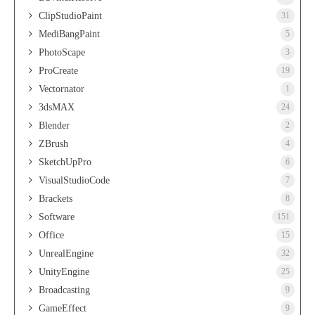
ClipStudioPaint
31
MediBangPaint
5
PhotoScape
3
ProCreate
19
Vectornator
1
3dsMAX
24
Blender
2
ZBrush
4
SketchUpPro
6
VisualStudioCode
7
Brackets
8
Software
151
Office
15
UnrealEngine
32
UnityEngine
25
Broadcasting
9
GameEffect
9