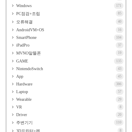
Windows
171
85
PC점검+조립
40
오류해결
AndroidVM+OS
16
SmartPhone
104
iPadPro
37
19
MVNO알뜰폰
GAME
135
NintendoSwitch
43
App
45
Hardware
386
Laptop
57
Wearable
29
VR
8
Driver
20
110
주변기기
8
3D프린터+펜