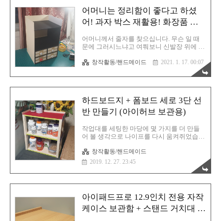
만들어야 합니다. 안그러면 계속 미루게 될
어머니는 정리함이 좋다고 하셨
것이 뻔합니다. 준비물은 뭐 별거 없습니다.
글루건과 박스, 자, 칼 정도만 있으면 됩니다.
어! 과자 박스 재활용! 화장품 보
재단 길이는 딱히 정하지 않고 그냥 눈대중
관함 만들기
으로 대충 이 정도면 되지 않을까 싶은 크기
어머니께서 줄자를 찾으십니다. 무슨 일 때
로 진행했습니다. 당연히 사전에 먼저 리모
문에 그러시느냐고 여쭤보니 신발장 위에 화
컨 사이즈는 알아둬야 할 것입니다. 총 세개
장품 수납함이 필요해서 크기가 어느정도 되
를 만들겁니다. 리모컨이 세개거든요. 셋탑
창작활동/핸드메이드
2021. 1. 17. 00:07
는 제품을 사야할지 대강 길이를 파악하기
박스 리모컨과 TV리모컨, 마지막으로 샤오
위함이라고 하십니다. 마침 옥상에 안 쓰는
미 TV박스 리모컨입니다. 가장 ..
골판지 상자들도 있겠다, 시간은 남아돌겠다
간만에 몸도 좀 풀어볼겸 직접 만들어 드리
겠다고 말씀드렸습니다. 어머니께서는 기대
하드보드지 + 폼보드 세로 3단 선
한다면서 응원의 메세지를 보내주셨습니다.
여기가 신발장 바로 위의 수납 공간 상황입
반 만들기 (아이허브 보관용)
니다. 나름 정리함으로 이것 저것 잘 정리가
되어있습니다만 이 상태에서 원하는 제품을
작업대를 세팅한 마당에 몇 가지를 더 만들
찾기란 무척이나 어려운 상황입니다. 그렇기
어 볼 생각으로 나이프를 다시 움켜쥐었습니
에 좀 더 큰 정리함이 필요합니다. 직접 자로
다. 부엌에 아이허브 제품들이 있는데 공간
하나 하나 측정 후 제품 만들기에 들어갑니
창작활동/핸드메이드
이 좀 부실해서 꺼내는데 좀 불편함이 있습
다. 가장 먼저 설계도면부터 그려야 할 것 같
니다. 그래서 이 공간에 맞는 3단 선반을 만
2019. 12. 27. 23:45
습니다. 설계도 그리기 스케치업프로로 대..
들어 보려고 합니다. 하드보드지와 폼보드를
활용해서요. 이게 기존의 모습 입니다. 온가
족이 챙겨먹고있는 아이허브! 하지만 공간이
좀 협소해요. 꺼내 먹기 편리한 3단 선반이
아이패드프로 12.9인치 전용 자작
필요합니다. 대략 스케치하기 이렇게 만들어
보려고 했습니다. 하지만... 이런 구조면 더 꺼
케이스 보관함 + 스탠드 거치대 만
내기가 귀찮고 복잡해질 것 같습니다. 무엇
들기