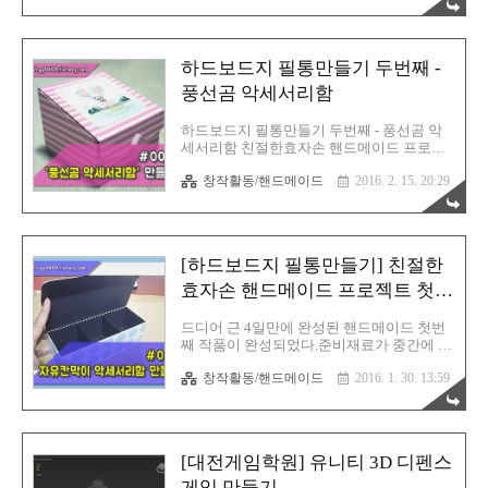
따스함이 느껴진다.어디한번 만드는 과정을
필자..
지켜보도록 하자. 피가되고 살이되는 블로
그! 친절한효자손의 취미생활!글, 사진 및 이
미지 ▶ CopyLeft(C) 유길용#CopyLeft(C) 는
하드보드지 필통만들기 두번째 -
저작권의 반대개념으로 "모든것을 공유한
다"는 뜻 입니다# 만드는 과정 살펴보기 ▲유
풍선곰 악세서리함
튜브에 만드는 과정을 올려두었다▲ 도면 업
데이트 (치수 수정) :
하드보드지 필통만들기 두번째 - 풍선곰 악
http://rgyhm.tistory.com/40여행우표 관련 글
세서리함 친절한효자손 핸드메이드 프로젝
: http://rgyhm.tistory.com/47 우선 자로 정확
트 두번째 작품, 하늘을 나는 풍선곰 악세서
하게 치수를 재서 도면을 완성시킨다. 재단
창작활동/핸드메이드
2016. 2. 15. 20:29
리함 이다.두번째에도 나름 심혈을 기울여
을 시작한다. 이때 칼을 조심해야 한..
만들었기에, 생각만큼 잘 나오지 않았나 하
고 생각을 해본다.자, 그러면 만드는 과정을
살펴보도록 하겠다. 피가되고 살이되는 블로
그! 친절한효자손의 취미생활!글, 사진 및 이
[하드보드지 필통만들기] 친절한
미지 ▶ CopyLeft(C) 유길용#CopyLeft(C) 는
저작권의 반대개념으로 "모든것을 공유한
효자손 핸드메이드 프로젝트 첫번
다"는 뜻 입니다# 이렇게 만들어 진다 우선,
째 완료!
유튜브 동영상을 하나 시청을 해보자.필자가
드디어 근 4일만에 완성된 핸드메이드 첫번
만드는 과정을 직접 녹화해서 영상편집을 하
째 작품이 완성되었다.준비재료가 중간에 펑
였다.기왕이면 구독해 주시면 매우 감사드리
크가 나는 바람에 다소 오래 걸리긴 했으나,
겠다^^; 도면 : http://rgyhm.tistory.com/33풍
창작활동/핸드메이드
2016. 1. 30. 13:59
그래도 순조롭게 진행되어서 다행이다.현재
선곰 이미지 : http://rgyh..
티스토리 블로그 그리고 유튜브에서 절찬리
상영중 이므로, 이 글을 보고 계신다면, 구독
을 부탁 드리고 싶다^^; 피가되고 살이되는
블로그! 친절한효자손의 취미생활!글, 사진
[대전게임학원] 유니티 3D 디펜스
및 이미지 ▶ CopyLeft(C) 유길용
#CopyLeft(C) 는 저작권의 반대개념으로 "모
게임 만들기