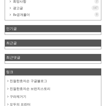
2
희망사항
147
광고글
0
Be공개폴더
인기글
최근글
최근댓글
링크
친절한효자손 구글블로그
친절한효자손 브런치스토리
구라제거기
모두의 프린터