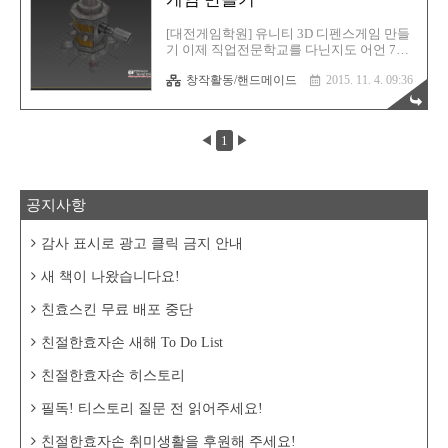
든것을 공유한다"는 뜻 입니다# 하드보드지
필통만들기 프로젝트 첫번째 완료! 추억돋
[대전게임학원] 유니티 3D 디펜스게임 만들
네? 이거? 친절한효자손 핸드메이드는, 필자
기 이제 직업전문학교를 다닌지도 어언 7개
가 중학교 때부터 간간히 만들었던 하드보드
월째 접어들었습니다.앞으로 약 2개월 조금
지로 필통만들기를 컨샙으로 개발시키려는
창작활동/핸드메이드
2015. 11. 4. 09:36
넘게 남았는데, 시간 참 빨리 갑니다. 프로그
프로젝트 이다.이미 유튜브에 많은 분들이
래밍 마지막 과제 입니다. 유니티로 3D 게임
자신의 핸드메이드 작품들을 올리..
만들기 인데요,요전에 같이 맴버를 맺은 조
에서 이번에는 팔짱곰이 팀에 합류, 그리고
◀
1
▶
외주로 새봄양이 합류!캐쥬얼한 디펜스 게임
을 만들어보고자 합니다. 이건 배경화면 입
니다. ㅎㅎㅎ 핀터레스트에서 여러 자료를
검토해보고가장 잘 어울릴만한 배경을 택해
공지사항
서, 그걸 변형시켰습니다.생각보다 대충 그
렸지만, 잘 나온듯 합니다. 방식은 뭐...디펜스
게임 많이 해보신 분들은 아시겠죠?이런식
감사 표시로 광고 클릭 금지 안내
으로 내려갑니다. 스킬시스템도 이번에 넣을
계획입니다.이 스킬을 구현하는데 많은 시간
새 책이 나왔습니다요!
을 들여야 하는데, 고생하는 조성희..
친효스킨 무료 배포 중단
친절한효자손 새해 To Do List
친절한효자손 히스토리
필독! 티스토리 질문 전 읽어주세요!
친절한효자손 취미생활을 후원해 주세요!