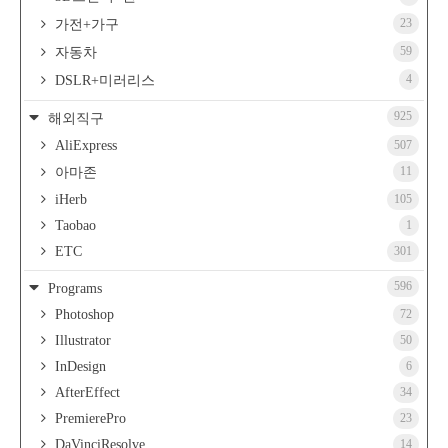
23
가전+가구
59
자동차
4
DSLR+미러리스
925
해외직구
AliExpress
507
11
아마존
iHerb
105
Taobao
1
ETC
301
596
Programs
Photoshop
72
Illustrator
50
InDesign
6
AfterEffect
34
PremierePro
23
DaVinciResolve
14