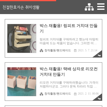
친절한효자손 취미생활
박스 재활용! 링피트 거치대 만들
기
링피트 거치대를 구매하려고 했는데 마땅히
마음에 드는 제품이 없습니다. 그러면 어떻
게 해야 할까요? 그렇습니다. 직접 만들 수 밖
창작활동/핸드메이드
2021. 5. 7. 21:14
에 없을 것 같군요. 대충 머릿속에 구상은 해
두었습니다. 링콘을 완벽히 거치시키고 동시
에 레그스트랩과 닌텐도 스위치 본체까지 거
치할 수 있는 녀석으로 만들 것입니다. 평소
생각해둔게 있었습니다. 머릿속의 설계도를
박스 재활용! 택배 상자로 리모컨
그대로 재현해 볼 것입니다. 준비물 1. 홈플
러스에서 공수해온 과자 박스 (두께 5mm 짜
거치대 만들기
리) 2. 글루건 3. 초강력 양면테이프 4. 스크류
(선택사항) 이 정도가 핵심 자재입니다. 가위
리모컨 거치대를 구매하려했습니다. 가격이
나 칼, 자는 당연히 필수입니다. 양면테이프
저렴하더군요. 그러다 문득 차라리 직접 만
가 있으면 더 좋습니다. 그리고 스크류(나사)
들면 뭔가 더 뿌듯하지 않을까 싶었고 생각
도 있으면 더욱 좋겠습니다. 저는 나무로 된
창작활동/핸드메이드
2021. 2. 11. 00:06
한김에 바로 실행으로 옮겼습니다. 백수여서
진열대 옆에 고정시킬 것이기에 나사를 사용
시간이 남아돌거든요. 그리고 때마침 어머니
해서 고정..
화장품 보관함을 만든 직후여서 작업 환경이
갖추어진 상황이기도 했습니다. 이럴때 후딱