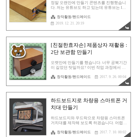
보다도 저기 열고 닫게 만들면 앞에 다른 물
정말 오랜만에 만들기 콘텐츠를 진행했습니
건을 놓을 수 없게 됩니다. 구상은 좋았지만,
다. 저는 유튜브도 하고 있는데 유튜브는 IT
여기에서는 패스 합니다. 나중에 다른 수납
보다는 중학교때부터 즐겨 만들곤 했던 하드
함을 만들 때 이 도안을 응용해야겠습니다.
창작활동/핸드메이드
보드지 만들기 콘텐츠를 올리고 있습니다.
그리하여, 두번째 도안을 ..
그동안 블로그 하고 노느라 바쁜 나머지 잠
2019. 12. 21. 20:19
시 소강상태에 접어들었다가 급 만들고 싶은
게 생각나서 간만에 손을 좀 썼습니다. 그러
하다 동아리 회원분 중에 아이패드 전용 나
무 케이스를 해외직구로 구매하신분이 계셨
[친절한효자손] 제품상자 재활용 :
습니다. 그거 보고서 갑자기 뽐뿌가 오더군
요. 괜찮아보였어요. 그러다 문득, 차라리 이
2단 보관함 만들기
걸 한번 만들어보면 어떨까 싶었습니다. 이
게 그 제품입니다. 가방 겸 거치대까지 되는
오랫만에 만들기를 했습니다. 너무 공복기간
나무로 제작된 케이스 입니다. 사실 아이패
이 길었던 탓일까요? 이번 작업 과정에서 저
드 전용 케이스는 아니고 미술 관련 상품입
는 손을 베이는 불상사를 범하고 말았습니
니다. 회원분도 이걸 아이패드 거치대 용으
창작활동/핸드메이드
2017. 9. 26. 00:04
다. 그 잠깐 긴장의 끈을 놓치지 않고 사고라
로 사용 중 이었는데 괜찮아 보였어요. 여기..
는 녀석은 치고 들어와 버렸습니다. 여러분
들께 다시한번 당부말씀 드리지만, 절대로
칼질을 하실 때에는 긴장의 끈을 놓치시면
안되겠습니다. 피가되고 살이되는 블로그,
하드보드지로 차량용 스마트폰 거
친절한효자손 취미생활!글, 사진 및 이미지
▶ CopyLeft(C) 유길용#CopyLeft(C) 는 저작
치대 만들기
권의 반대개념으로, "모든것을 공유한다" 는
뜻 입니다##공유라는 개념은 그대로 복붙하
하드보드지와 우드락으로 차량용 스마트폰
시라는 개념이 아니라, 내용을 응용해서 가
거치대를 제작해 보도록 하겠습니다. 어렵지
져가시라는 말씀입니다##사진과 이미지의
않습니다. 누구나 쉽게 만들 수 있으며 차량
일부는 퍼온것도 있음을 밝힙니다# 남는 포
창작활동/핸드메이드
2017. 7. 10. 00:02
모델에 상관없이 그 어떤 곳에도 거치가 가
장박스로 재활용하자! 2단 보관함 만들기 이