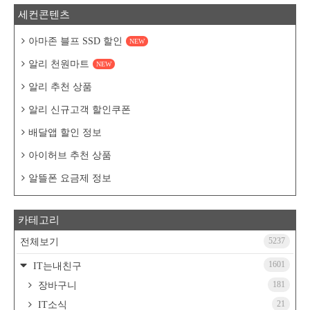
세컨콘텐츠
아마존 블프 SSD 할인
NEW
알리 천원마트
NEW
알리 추천 상품
알리 신규고객 할인쿠폰
배달앱 할인 정보
아이허브 추천 상품
알뜰폰 요금제 정보
카테고리
5237
전체보기
1601
IT는내친구
181
장바구니
21
IT소식