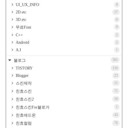
UI_UX_INFO
9
2D.etc
17
3D.etc
6
9
무료Font
C++
2
Android
2
A.I
1
561
블로그
TISTORY
116
Blogger
23
11
스킨제작
71
친효스킨
10
친효스킨2
1
친효스킨For블로거
43
친효애드온
76
친효컬럼