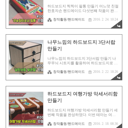
든것을 공유한다"는 뜻 입니다# 하드보드지
로 UFO 컨샙 보관함을 만들자! 자세한 설명 :
하드보드지 찍찍이 필통 만들기 어느덧 친절
http://rgyhm.tistory.com/64유튜브 영상 : 아
한효자손 핸드메이드 다섯번째 작품이 완성
래 참고 우선 전개도 이다. 이걸 기본으로 만
이 되었다.그 기쁜 소식을 전달하기 위하여
창작활동/핸드메이드
2016. 2. 24. 10:24
들어 보는 것이다.이 부분은 본문과 유튜브
또 이렇게 글을 남기는 바이다.이번에는 그
영상에서 볼 수 있다. 이렇게 완성이 되었다.
찍찍이를 사용하여 열고 닫을 수 있는 하드
이제 위에만 붙이면 본체는 완료..
보드지 찍찍이 필통 이고,테마는 예전에 그
렸던 으능정이소녀 를 사용해서 정식명칭은,
"으능정이소녀 필통" 이다. 피가되고 살이되
나무느낌의 하드보드지 3단서랍
는 블로그! 친절한효자손의 취미생활!글, 사
진 및 이미지 ▶ CopyLeft(C) 유길용
만들기
#CopyLeft(C) 는 저작권의 반대개념으로 "모
든것을 공유한다"는 뜻 입니다# 으능정이소
나무느낌의 하드보드지 3단서랍 만들기 나
녀 필통 제작과정 만드는 과정 이다. 이곳은
무무늬 시트지를 활용하여 하드보드지로 서
맛뵈기로 설명을 하고, 자세한 설명은 아래
랍장을 만드는 과정이다.많은 분들이 좋아해
의 위치로 가서 확인하기를 바란다.
창작활동/핸드메이드
2016. 2. 22. 18:26
줘서 기분이 무척이나 좋다.혹시라도 못보신
http://rgyhm.tistory.com/61 그리고 영상으로
분들을 위해서 다시한번 이곳에 올려보도록
도 만들었다..
하겠다. 피가되고 살이되는 블로그! 친절한
효자손의 취미생활!글, 사진 및 이미지 ▶
CopyLeft(C) 유길용#CopyLeft(C) 는 저작권
하드보드지 여행가방 악세서리함
의 반대개념으로 "모든것을 공유한다"는 뜻
입니다# 시트지와 하드보드지의 완벽 콜라
만들기
보레이션! 우선 동영상을 보자. 동영상을 이
곳에도 올려놓도록 하겠다.필자가 직접 촬영
하드보드지 여행가방 악세서리함 만들기 세
하고 찍어서 편집까지 진행한 것이다. 자세
번째 작품을 완성하였다. 이번 테마는 여행
한설명 : http://rgyhm.tistory.com/55 시트지
가방 컨샙의 악세서리함 이다.재질도 보면,
는 다있는 곳, 다있소에서 구매를 하면 된다.
창작활동/핸드메이드
2016. 2. 18. 08:36
독특하게도 펠트지를 사용하였기에 뭔가 더
저렴하게 구매할 수 있다.색상을 못골라서