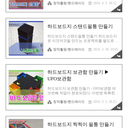
재밌을 것이다. 집모양 형태를 띄는 저금통
창작활동/핸드메이드
2016. 4. 5. 19:12
기를 바란다.기본적으로 지금까지 나왔던 방
이다.제일 위로 동전을 넣고, 저기 문을 열고
법으로 충분히 써먹을 수 있다. 피가되고 살
돈이 나올 수 있도록 설계하였다. 열리면 안
이되는 블로그! 친절한효자손의 취미생활!
되니까, 이렇게 고리를 만들..
글, 사진 및 이미지 ▶ CopyLeft(C) 유길용
#CopyLeft(C) 는 저작권의 반대개념으로 "모
하드보드지 스탠드필통 만들기
든것을 공유한다"는 뜻 입니다# 친절한효자
손 핸드메이드 블로그 참고 우선 재단을 하
고, 기본케이스를 먼저 만들도록 하자.도면
하드보드지 스탠드필통 만들기 하드보드지
이나 만드는 과정의 디테일 설명은, 아래의
로 이것저것을 만드는 프로젝트를 별도로 진
위치로 들어가보기를 바라겠다.
행중에 있다.유튜브와 티스토리 블로그에 동
http://rgyhm.tistory.com/79 모든 기본은 정확
창작활동/핸드메이드
2016. 3. 30. 10:05
시 진행하고 있는데, 나름 인기가 쏘쏘하게
한 측정이다.단 1mm 의 오차가 없도록 최대
상승중이다.이곳에 굳이 쓰는 이유는, 그렇
한 조절하여 진행하자. 그리고 동영상으로
다! 홍보를 위해서이다. 피가되고 살이되는
만드는 과정도..
블로그! 친절한효자손의 취미생활!글, 사진
및 이미지 ▶ CopyLeft(C) 유길용
하드보드지 보관함 만들기 ▶
#CopyLeft(C) 는 저작권의 반대개념으로 "모
든것을 공유한다"는 뜻 입니다# 하드보드지
UFO보관함
로 만드는 필통! 동영상으로도 제작하였다.
한번 편하게 관람해 보시기를 권장하며,아울
하드보드지 보관함 만들기 - UFO보관함 여
러 구독 및 좋아요를 부탁드린다. 이것에 대
섯번째 작업이 완료되었다. 이번엔 독특한
한 디테일한 과정은, 아래의 주소로 들어와
보관함을 만들어 보았다.자세한 설명과 만드
서 확인해 주기를 바란다.
창작활동/핸드메이드
2016. 3. 2. 18:22
는 과정은 종전처럼 아래쪽에 좌표를 투척해
http://rgyhm.tistory.com/70 만드는 과정은 생
주겠다.이것을 참고해서 만들고 싶으신 분들
각보다 어렵지 않으며, 초보..
은 도전해 보면 될 것이다. 피가되고 살이되
는 블로그! 친절한효자손의 취미생활!글, 사
진 및 이미지 ▶ CopyLeft(C) 유길용
하드보드지 찍찍이 필통 만들기
#CopyLeft(C) 는 저작권의 반대개념으로 "모