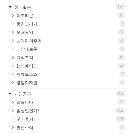
187
창작활동
16
이모티콘
4
풍경그리기
38
오프모임
84
넷웍마의추억
4
내맘대로툰
10
끄적끄적
23
핸드메이드
2
유튜브소스
6
명함디자인
909
개인공간
22
알립니다!
102
일상인건가?
181
구매후기
9
출판소식