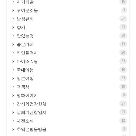
16
자기개발
3
귀여운것들
57
남성뷰티
25
향기
89
맛있는것
13
좋은카페
20
라면을먹자
53
다이소쇼핑
10
국내여행
53
일본여행
19
책책책
9
영화이야기
37
간지와건강한삶
25
살빼기관찰일지
12
대전소식
5
추억은방울방울