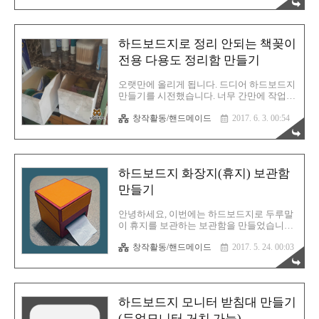
능하죠! 스마트폰 거치대 그까이거 얼마 한
번 작업은 어차피 집에 있..
다고 뭘 만들고 그러느냐~ 하시는 분들은 지
금바로 다이소 가셔서 구매하시면 되겠지만,
뭔가 직접 제작하는 것에 있어서 보람을 느
하드보드지로 정리 안되는 책꽂이
끼신다면 바로 한번 도전해 보시면 될 것 같
습니다^^ 피가되고 살이되는 블로그, 친절한
전용 다용도 정리함 만들기
효자손 취미생활!글, 사진 및 이미지 ▶
CopyLeft(C) 유길용#CopyLeft(C) 는 저작권
오랫만에 올리게 됩니다. 드디어 하드보드지
의 반대개념으로, "모든것을 공유한다" 는 뜻
만들기를 시전했습니다. 너무 간만에 작업을
입니다##공유라는 개념은 그대로 복붙하시
해서 살짝 햇갈리기도 했지만, 이내 감을 되
라는 개념이 아니라, 내용을 응용해서 가져
창작활동/핸드메이드
2017. 6. 3. 00:54
찾고 멋지게 완성시켰습니다. 역시 마음만
가시라는 말씀입니다##사진과 이미지의 일
먹으면 못 해낼게 없는 것 같아요. 여러분들
부는 퍼온것도 있음을 밝..
도 한번 집에서 나만의 특별한 보관함을 만
들어 보세요! 피가되고 살이되는 블로그, 친
절한효자손 취미생활!글, 사진 및 이미지 ▶
하드보드지 화장지(휴지) 보관함
CopyLeft(C) 유길용#CopyLeft(C) 는 저작권
의 반대개념으로, "모든것을 공유한다" 는 뜻
만들기
입니다##공유라는 개념은 그대로 복붙하시
라는 개념이 아니라, 내용을 응용해서 가져
안녕하세요, 이번에는 하드보드지로 두루말
가시라는 말씀입니다##사진과 이미지의 일
이 휴지를 보관하는 보관함을 만들었습니다.
부는 퍼온것도 있음을 밝힙니다# 정리 안되
이번에는 스케치업프로로 설계도면을 좀 디
는 책꽂이 전용 정리함 만들어서 알뜰하게
창작활동/핸드메이드
2017. 5. 24. 00:03
테일하게 완성해 봤습니다. 아마 조금은 만
사용하기 우선 완성작부터 보여드리자면, 바
드시는데 도움이 될 것이라고 확신합니다.
로 이겁니다. 예전 책..
도면 만드는게 시간이 더 걸리는군요;; ㅎㅎ
피가되고 살이되는 블로그, 친절한효자손 취
미생활!글, 사진 및 이미지 ▶ CopyLeft(C) 유
하드보드지 모니터 받침대 만들기
길용#CopyLeft(C) 는 저작권의 반대개념으
로, "모든것을 공유한다" 는 뜻 입니다##공유
(듀얼모니터 거치 가능)