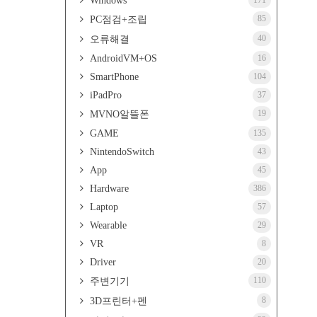
Windows
171
85
PC점검+조립
40
오류해결
AndroidVM+OS
16
SmartPhone
104
iPadPro
37
19
MVNO알뜰폰
GAME
135
NintendoSwitch
43
App
45
Hardware
386
Laptop
57
Wearable
29
VR
8
Driver
20
110
주변기기
8
3D프린터+펜