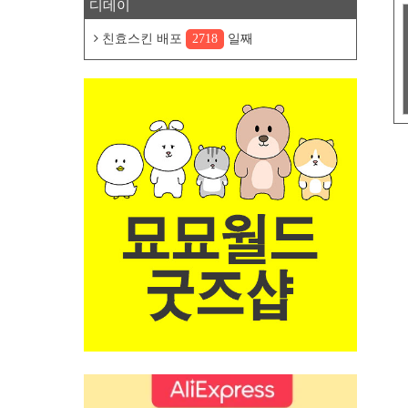
디데이
친효스킨 배포
2718
일째