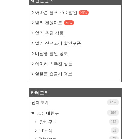
세컨콘텐츠
아마존 블프 SSD 할인
NEW
알리 천원마트
NEW
알리 추천 상품
알리 신규고객 할인쿠폰
배달앱 할인 정보
아이허브 추천 상품
알뜰폰 요금제 정보
카테고리
5237
전체보기
1601
IT는내친구
181
장바구니
21
IT소식