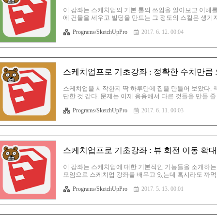
이 강좌는 스케치업의 기본 툴의 쓰임을 알아보고 이해를
에 건물을 세우고 빌딩을 만드는 그 정도의 스킬은 생기지
숙하게 해놓으면 분명 좋은 결과가 있을 것이라고 생각한
Programs/SketchUpPro
2017. 6. 12. 00:04
내용을 숙지해둬야 이 강좌도 별 문제없이 이해하고 넘어갈 수
각형을 만든다. 사이즈는 정확히 5000,5000 이다. 단
찾기 위한 과정이며 사각뿔을 만들 때 필요한 과정이기도
꼭..
스케치업프로 기초강좌 : 정확한 수치만큼
스케치업을 시작한지 딱 하루만에 집을 만들어 보았다. 책
단한 것 같다. 문제는 이제 응용해서 다른 것들을 만들 
야 할 것 같다는 생각이다. 어쨌거나 이번 시간에는 정
Programs/SketchUpPro
2017. 6. 11. 00:03
히 딱히 설명할 게 없을 정도로 이것도 너무 쉬워서 한번
본 툴에 충실한 프로그램이기 때문에 기초를 잘 배워두면
도 쉽고, 활용도도 높기 때문에 웹툰작가들 사이에서도 
꼭 한번 시간나면..
스케치업프로 기초강좌 : 뷰 회전 이동 확대
이 강좌는 스케치업에 대한 기본적인 기능들을 소개하는 
모임으로 스케치업 강좌를 배우고 있는데 혹시라도 까먹을
밝히는 바이다. 하지만 분명 이 부분에 대해 필요하신 분
Programs/SketchUpPro
2017. 5. 13. 00:01
이다. 필자는 3D맥스라고 하는 프로그램을 사용해 본 적
이 있다. 반면 스케치업 프로는 상당히 직관적인데다, 
오늘은 아주 기초적인 내용으로, 일단 화면을 움직이는 
루려고 한다. 상당히 짧게 진행..