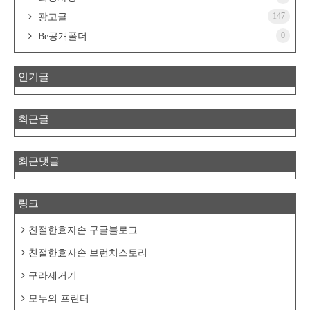
147
광고글
0
Be공개폴더
인기글
최근글
최근댓글
링크
친절한효자손 구글블로그
친절한효자손 브런치스토리
구라제거기
모두의 프린터