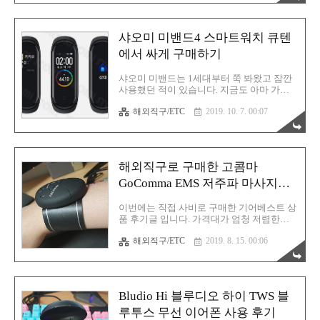
하게 쓰이고 있습니다. I..
분들이 많으실 거라고 생각합니다. 아마 이
제품을 보시면 "어억?! 이런 제품이...!!!" 하고
유레카를 외치실지도 모르겠습니다. (농담)
샤오미 미밴드4 스마트워치 큐텐
이 페이지는 꾸준히 업데이트 될 예정 입니
다. 제품이란게 늘 새로 생기고 사라지는게
에서 싸게 구매하기
일상인데다 점차 그 주기도 짧아지고 있기
때문에 아마 자주 업데이트가 되지 않을까
샤오미 미밴드는 1세대부터 쭉 봐왔고 잠깐
싶습니다. 그러니 관심 있으신 분들은 이 페
사용했던 적이 있습니다. 지금도 아마 가지
이지를 즐겨찾기(북마크) 해두시고 이따금씩
고 있을텐데... (어디다 뒀더라) 먼지가 수북
심심하실때마다 한번씩 들러주시면 도움이
해외직구/ETC
2019. 10. 7. 00:07
하게 쌓여만 가고 있겠지요. 평소 윈도우 쇼
될 것입니다. 아 진짜 만수르처럼 돈만 많으
핑을 즐기기 때문에 샤오미 미밴드4 소식은
면 아무 고민없이 마구 장바구니..
쉽게 접할 수 있었습니다. 현재 한글 패치가
완료가 된 제품으로 저렴하게 판매가 되는
사이트가 있군요. 큐텐입니다. 큐텐에서 샤
해외직구로 구매한 고콤마
오미 미밴드4 한글 패치 상품을 싸게 사자!개
인적으로 이제 더 이상 대륙의 실수라는 이
GoComma EMS 저주파 마사지기
런 키워드는 안 썼으면 좋겠어요. 생각해보
사용 후기
세요. 실수겠습니까? 샤오미가 작정하고 만
이번에는 직접 사비로 구매한 기어베스트 상
든거죠. 실수니 뭐니 이런 마케팅 용어는 이
품 후기글 입니다. 가격대가 엄청 저렴한
제 한 물 갔으니까 저는 앞으로 사용하지 않
EMS 저주파 마사지기 입니다. 국내에서는
을 것 입니다. 이건 1세대를 시작으로 3세대
해외직구/ETC
2019. 8. 15. 00:06
운동선수를 모델로 마케팅을 많이 하는 제품
를 거쳐 사용자들이 어떤 기능을 가장 선호
으로 근육을 키우는데 도움을 주는 마사지기
하는지 파악하고 제대로 만든 ..
라는 설명을 담고 있습니다. 하지만 저는 근
육 증강의 목적으로 구매를 하지 않고, 근육
마사지를 목적으로 구매했습니다. 요즘은 손
Bludio Hi 블루디오 하이 TWS 블
목이 뻐근할때가 종종 있어서 실제로 이런
저주파 마사지기를 사용해서 손목의 뻐근함
루투스 무선 이어폰 사용 후기