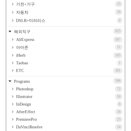
23
가전+가구
59
자동차
4
DSLR+미러리스
925
해외직구
AliExpress
507
11
아마존
iHerb
105
Taobao
1
ETC
301
596
Programs
Photoshop
72
Illustrator
50
InDesign
6
AfterEffect
34
PremierePro
23
DaVinciResolve
14