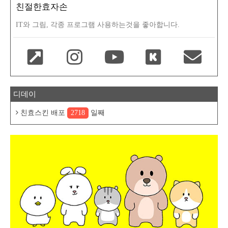
친절한효자손
IT와 그림, 각종 프로그램 사용하는것을 좋아합니다.
디데이
친효스킨 배포
2718
일째