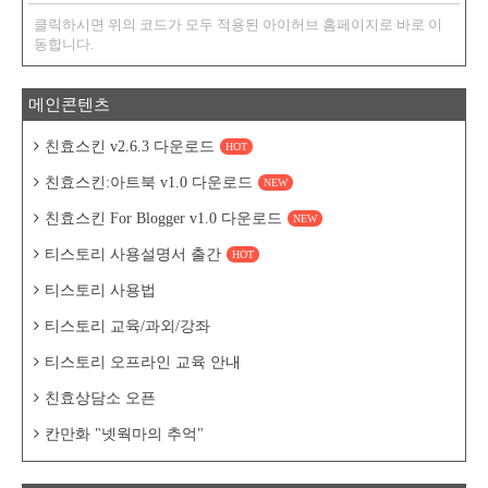
클릭하시면 위의 코드가 모두 적용된 아이허브 홈페이지로 바로 이
동합니다.
메인콘텐츠
친효스킨 v2.6.3 다운로드
HOT
친효스킨:아트북 v1.0 다운로드
NEW
친효스킨 For Blogger v1.0 다운로드
NEW
티스토리 사용설명서 출간
HOT
티스토리 사용법
티스토리 교육/과외/강좌
티스토리 오프라인 교육 안내
친효상담소 오픈
칸만화 "넷웍마의 추억"