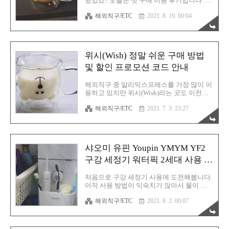
했었죠? 오늘은 첫 구매 이용 후기입니다. 그
생각보다 자주 있습니다. 1년 365일 있다고
때 곰 캐릭터 유리컵을 구매했었지요. 드디
생각하시면 됩니다. 그런데 실수로 깜박하고
해외직구/ETC
2021. 8. 19. 00:04
어 도착했습니다. 생각보다 빨리 도착해서
코드 확인을 못 하고 창을 닫아버렸다면 어
놀랐습니다. 알리를 많이 이용해서 보통 해
디에서 확인할 수 있을까요? 그것을..
외배송은 평균 한 달 정도라고 인식이 되어
있어서 그런 것 같습니다. 2021년 7월 2일에
주문했었고 13일에 도착했습니다. 11일 걸렸
위시(Wish) 정말 쉬운 구매 방법
군요. 보름도 안 되서 도착할줄이야?! 게다가
주문 플랫폼 양식도 편리해서 좋았습니다.
및 할인 프로모션 코드 안내
보통 해외배송은 영문 주소를 입력하는데 위
시는 한글 주소 입력만으로 모든게 끝납니
해외직구 중 알리익스프레스를 가장 많이 이
다. 단 해외배송시 반드시 필요한 개인통관
용하고 있지만 위시(Wish)라는 곳도 이전부
번호는 있어야합니다. 위시에 대한 가입 및
터 알고는 있었습니다. 다만 알리가 너무 넘
구매 과정이 궁금하시면 아래의 글을 참고하
해외직구/ETC
2021. 7. 3. 23:27
사벽 다양한 제품들의 천국이기에 위시를 이
시기 바랍니다. 위시(Wish) 정말 쉬운 구매 방
용할일이 좀처럼 잘 없었지요. 그러다 이번
법 및 할인 프로모션 코..
에 처음으로 이용해봤습니다. 가입 방법도
쉽고 주문도 어렵지 않습니다. 지금까지 이
용해본 해외직구 사이트 중 가장 쉽습니다.
샤오미 유핀 Youpin YMYM YF2
거의 국내 오픈마켓 수준입니다. 그럼 제가
진행했던 구매 방법 절차를 말씀드리고 할인
구강 세정기 워터픽 2세대 사용 후
제도에 대해서도 이야기해 보겠습니다. 위시
기
가입하기 위시는 구글이나 기타 SNS 계정으
처음으로 구강 세정기 사용에 도전해봅니다.
로 쉽게 가입이 가능한 오픈마켓입니다. 저
아직 사용 방법이 익숙치가 않아서 물이 사
는 구글 로그인 방식으로 쉽게 가입했습니
방으로 튀기는데 확실히 치아 틈새를 잘 공
다. 가입 절차는 너무 쉽기 때문에 특별히 스
해외직구/ETC
2021. 6. 2. 00:07
략해야 할 것 같습니다. 치실 사용이 너무 번
크린샷을 첨부하지는 않겠습니다. 국내 사이
거롭고 사용이 조금은 불편해서 혹시 구강
트 회원가입 하는 방법처럼 진행하면 됩..
세정기(워터픽)를 사용하면 좀 이런 부분에
서 도움이 되려나 싶었고 구매자분들의 후기