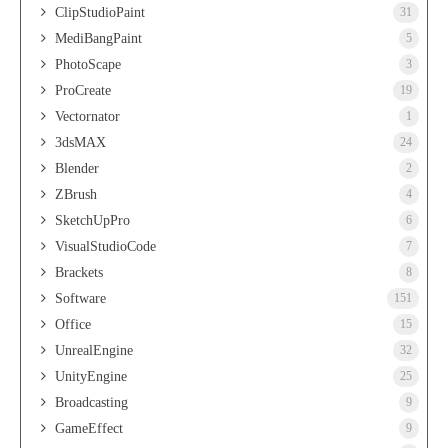
ClipStudioPaint
31
MediBangPaint
5
PhotoScape
3
ProCreate
19
Vectornator
1
3dsMAX
24
Blender
2
ZBrush
4
SketchUpPro
6
VisualStudioCode
7
Brackets
8
Software
151
Office
15
UnrealEngine
32
UnityEngine
25
Broadcasting
9
GameEffect
9