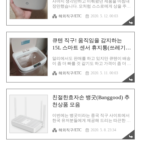
사야지 생각만하고 미뤄왔던 제품을 마침내
> 동작하는데 1초 밖에 걸리지 않음> 자동차
장만했습니다. 모처럼 스스로에게 상을 주는
에 공간을 차지하지 않아서 보관 용이> 안전
날이었는데 이걸로 결정했습니다. 이 제품을
하고 가벼운 전원 공급 : 10A 퓨즈 장착으로
해외직구/ETC
2020. 5. 12. 00:03
구매하기로 마음 먹었던 이유는 단 하나 입
과부하시 자동 전원 차단> 고..
니다. 최고급 안경닦이 중 하나인 도레이씨
로 열심히 안경 렌즈를 닦아내어도 구석 구
석 침투해있는 안경테와 렌즈 사이의 기름떼
까지는 제거를 못 하기 때문 입니다. 오로지
큐텐 직구! 움직임을 감지하는
안경 클리닝을 위한 목적으로 샤오미 닥터오
자와(Dr.Ozawa) 초음파 세척기를 구매하게
15L 스마트 센서 휴지통(쓰레기
되었습니다. 이미 유튜브나 다른 사용 후기
통) 후기
글들을 익히 봐왔기 때문에 성능에는 전혀
알리에서도 판매를 하고 있지만 큐텐이 배송
일말의 의심은 없었습니다. 다만 과연 "내 안
이 좀 더 빠를 것 같기도 하고 가격이 좀 더 저
경도 잘 닦이려나?" 하는 기대에 찬 호기심만
렴해서 이번에는 큐텐 구매를 진행하게 됩니
가득했죠. 백문이 불여일견 입니다. 빨리 확
해외직구/ETC
2020. 5. 11. 00:03
다. 이번에 큐텐에서 구매한 제품은 총 두 가
인해 보겠습니다. 샤오미 3세대 초음파 세척
지로, 하나는 다음 글때 소개해드릴 샤오미
기 이모저모 제목에도 언급했..
Dr.Ozawa 초음파 세척기 입니다. 본문에서는
제목에서도 언급했듯 스마트 센서 휴지통에
대한 사용 후기글을 담고 있습니다. 혹시 샤
친절한효자손 뱅굿(Banggood) 추
오미 초음파 세척기 제품도 궁금하시면 아래
에 링크해 두었으니 시간 되시면 한 번 읽어
천상품 모음
보시기 바랍니다. 샤오미 Dr.Ozawa 닥터 오자
와 3세대 초음파 세척기 후기 스마트 센서 휴
이번에는 뱅굿이라는 중국 직구 사이트에서
지통 이모저모 휴지통은 이렇게 생겼습니다.
한국 유저분들에게 제공해 드리는 따끈한 할
구성품은 본체와 USB 충전 케이블, 사용 설
인 소식 입니다. 모든 쿠폰에 대해서 올리지
명서 입니다. 본체인 휴지통의 경우는 뚜껑
해외직구/ETC
2020. 5. 8. 23:34
않습니다. 그 중에서 이건 괜찮다 싶은 제품
부분, 비닐을 고정시키는 프레임, 그리고 15L
들만 선별하여 업로드를 진행할 예정 입니
통..
다. 본 페이지를 즐겨찾기(북마크) 해두시고