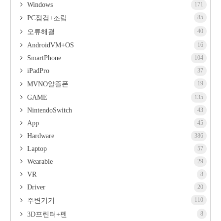
Windows
171
85
PC점검+조립
40
오류해결
AndroidVM+OS
16
SmartPhone
104
iPadPro
37
19
MVNO알뜰폰
GAME
135
NintendoSwitch
43
App
45
Hardware
386
Laptop
57
Wearable
29
VR
8
Driver
20
110
주변기기
8
3D프린터+펜