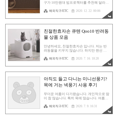
방에도 있으면 더할나위없이 좋을 것 같은
구가 10만원대 빔프로젝터를 추천해 달라는
제품입니다. 센서형 자동 손세정기 입니다.
요청을 해왔습니다. 가게에서 가끔 교육도
샤오미 미지아에서 나온 상품으
해외직구/ETC
2020. 12. 22. 00:06
진행하는데 가지고있던 빔프로젝터가 슬슬
rgy0409.tistory.com 이번에 구매한 디스펜서
오늘 내일 하고 있다는군요. 하지만 국내에
는 정확히는 중국의 심플웨이(Si..
서 판매하는 PPT용 빔프로젝터는 대체로 비
싼 편! 10만원대를 맞추자니 해상도와 기타
스펙이 마음에 들지 않습니다. 그렇다면 국
친절한효자손 큐텐 Qoo10 반려동
내 판매는 잠시 접어두고 해외로 시야를 넓
혀야 합니다. 기욍이면 빨리 배송을 받기를
물 상품 모음
희망하고 있습니다. 즉 알리익스프레스는 탈
락입니다. 그럼 답은 한 곳입니다. 큐텐입니
안녕하세요, 친절한효자손 입니다. 저는 반
다. 큐텐도 판매처마다 배송 기간이 제각각
려동물을 키우지 않습니다. 하지만 랜선 집
이지만 대체로 빨랐던 경험이 많습니다. 이
사라고 할 만큼 정말 반려동물을 좋아합니
번에도 믿고 구매해 볼 생각입니다. 마침 괜
해외직구/ETC
2020. 7. 16. 18:28
다. 그래서 한번 모아봤습니다. 만약 지금 반
찮은 상품을 봐둔게 있습니다. 16만원대
려동물을 키운다면 저는 이런 제품을 구매하
(2020.11.21 기준) 가격을 형성하고 ..
고 싶습니다. 그러나 가장 중요한건 녀석들
이 좋아해줄지에 대한 부분이겠죠? 이건 뭐
구매를 직접 해봐야 알 수 있을겁니다. 막말
아직도 들고 다니는 미니선풍기?
로 저집 고양이는 좋아하는데 우리집 고양이
는 싫어할수도 있을겁니다. 솔직히 캐바캐인
목에 거는 넥풍기 사용 후기
것 같아요. 어찌되었든 확실한 건 구매를 해
보고 욘석들에게 냄새를 맡게 한 다음에 과
무더운 여름이 다가왔습니다. 개인적으로 땀
연 호기심 어린 눈으로 지켜봐주고 직접 이
이 참 많습니다. 특히 목에 많습니다. 여름에
용하게 될지 눈으로 겪어봐야 한다는 것 입
손수건은 늘 필수로 들고 다닙니다. 땀 흡수
니다. 큐텐에서 판매하는 반려동물 용품들
해외직구/ETC
2020. 7. 9. 16:31
용이죠. 그리고 한 손에는 꼭 손풍기를 쥐고
중, 이건 필요하겠다 싶은 상품들을 모았습
있습니다. 땀 말리기용이죠. 그러나 대중교
니다. 랜선집사 뿐만 아니라 현재 반려동물
통을 이용한다거나 뭔가 짐이 많을때는 이마
과..