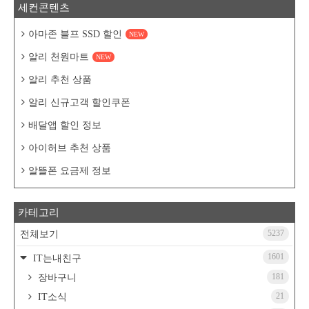
세컨콘텐츠
아마존 블프 SSD 할인
NEW
알리 천원마트
NEW
알리 추천 상품
알리 신규고객 할인쿠폰
배달앱 할인 정보
아이허브 추천 상품
알뜰폰 요금제 정보
카테고리
5237
전체보기
1601
IT는내친구
181
장바구니
21
IT소식