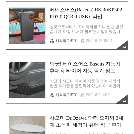
저도 제대로 할 수 없습니다. 그래서! 이걸 구
매했습니다. 얼마전에 런닝맨을 시청하다 알
베이스어스(Baseus) BS-30KP302
게된 상품입니다. 목에 뭔가를 걸고 있더군
요. 이래서 PPL이 무서운 겁니다. 런닝맨과
PD3.0 QC3.0 USB C타입
뭔가 매칭이 잘 되는 듯 합니다. 뛰면서도 즐
30000mAh 보조배터리 후기
기는 차가운 바람의 여유를 느끼고 싶다면?
뱅굿으로부터 보조배터리를 하나 협찬 받았
이게 딱일 것 같습니다. 오늘의 주인공! 목에
습니다. 마침 보배가 필요한 시점이었습니
거는 선풍기! 넥풍기 되시겠습니다. 넥풍기
다. 가지고 있던 보조배터리들은 모두 다 고
M6 이모저모큐텐에서 구매했습니다. 모델
해외직구/ETC
2020. 6. 17. 00:04
장이 났기 때문이죠. 베이스어스(Baseus) 라
명은 M6 입니다. 영어명은 Leafless Hanging
고 하는 이 브랜드는 국내에서도 나름 인지
Ne..
도가 있는 회사 입니다. 주변기기 전문 회사
죠. 처음 알게 된 계기는 바로 PD 케이블 이었
습니다. 지금도 이 회사의 USB 케이블만 두
뱅굿! 베이스어스 Baseus 자동차
개를 사용 중 입니다. 견고하고 마감이 좋기
때문이죠. 거기에 가격까지 착합니다. 제품
휴대용 타이어 자동 공기 펌프 할
좋고 가격 싸면 끝이죠. 그러므로 이번 보조
인 쿠폰 정보
배터리도 믿고 사용할 수 있을 듯 합니다. 두
예전에 샤오미 타이어 자동 펌프에 대해서
루 살펴보기 그리고 마침내 저 멀리에서 배
한번 후기글을 올린적이 있습니다. 이번에는
송되어 제 손아귀에 도착했습니다. 왠 해외
베이스어스(Baseus)에서 자동차 전용 공기
배송이 와 있길래 뭔가 하고 들어보니까 엄
해외직구/ETC
2020. 6. 5. 14:02
펌프를 출시했습니다. 대상 차량은 SUV와 일
청 묵직하더군요. 그때 알았죠. 보조배터리
반 승용차 입니다. 베이스어스는 국내에서
로구나 하고 말입니다. ..
휴대폰 악세서리 및 PC 악세서리로 인지도
가 있는 브랜드 입니다. 사양 살펴보기 색상:
검은색/흰색 정격 전압: 12V 정격 전력:
샤오미 Dr.Ozawa 닥터 오자와 3세
120W 재질: ABS + PC 최대 전류: 10A 대상
차량: 승용차 및 SUV 사용 시간: 약 30분 악
대 초음파 세척기 큐텐 직구 후기
세서리: 팽창식 와이어, 3M 차량 충전 전원
와이어 제품 설명 > 차량에 손상을 주지 않음