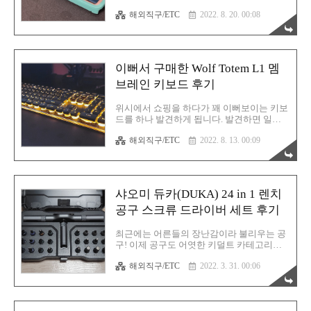
레이저 브랜드의 할인 소식! 근데 진짜 타이
찾아봐도 도무지 흔적조차 찾을 수 없어요.
밍이라는게 있나봐요. 제가 또 마침 마우스
해외직구/ETC
2022. 8. 20. 00:08
결국 최후의 수단으로 위시를 검색해 봅니
를 다른걸로 바꿀 각을 재고 있었거든요. 할
다. 그리고 마침내 이곳에서 발견을 하게 됩
인 소식을 진짜 절..
니다. 보는 순간 구매를 해야겠다고 바로 결
심하게된 케이스입니다. 말로 백날 떠들어봐
야 의미 없죠? 여러분들도 저와 생각이 같은
이뻐서 구매한 Wolf Totem L1 멤
지 실물을 한번 만나보시기 바랍니다. 바로
이겁니다. 정품 케이스는 없고 이렇게 벌크
브레인 키보드 후기
타입으로 배송되는군요. 그래서 저렴한 듯
합니다. 민트 백그라운드에 핑크색 조합이
위시에서 쇼핑을 하다가 꽤 이뻐보이는 키보
무척이나 맛있어 보입니다. 마치 마카롱 같
드를 하나 발견하게 됩니다. 발견하면 일단
은 느낌입니다. 안쪽은 스크래치 방지용 패
무조건 장바구니에 킵합니다. 그리고 잊혀지
드가 붙어있습니다. 접착력이 있는건 아닙니
해외직구/ETC
2022. 8. 13. 00:09
죠. 그런데 이 키보드는 일주일에 최소 한번
다. 단지 스마트폰의 뒷면에 케이스로 인해
씩 자꾸 머릿속에서 아른거렸습니다. 잊을만
스크래치가 발생하는것을 방지하는 목적에
하면 생각나고 또 생각나고했죠. 그렇기에
..
결국 구매를 하게 됩니다. 궁금한건 잘 못 참
는 성격이기에 어쩔 수 없습니다. 뭐 사용해
샤오미 듀카(DUKA) 24 in 1 렌치
보고 딱히 마음에 들지 않으면 당근마켓이나
중고나라에 올려버리면 그만이니까요. Wolf
공구 스크류 드라이버 세트 후기
Totem사 L1 키보드 울프토템이라는 회사는
진짜 처음 들어봅니다. 늑대부적 회사라니?!
최근에는 어른들의 장난감이라 불리우는 공
강력함이 느껴집니다. 박스는 저 멀리 험란
구! 이제 공구도 어엿한 키덜트 카테고리에
한곳에서 왔기 때문에 많이 찌그러졌습니다.
포함되어 있습니다. 저는 어른입니다. 그러
제품을 받고나니 갑자기 회사가 무엇을 판매
해외직구/ETC
2022. 3. 31. 00:06
므로 공구 키덜트를 즐길 의무(?)가 있습니
하는지 궁금해졌습니다.
다. 이 공구를 맞이한 순간 사지 않으면 안 되
https://www.langtucn.com/y..
겠다는 충동에 휩싸이게 됩니다. 무조건 이
건 소장을 해둬야한다는 생각 뿐이었습니다.