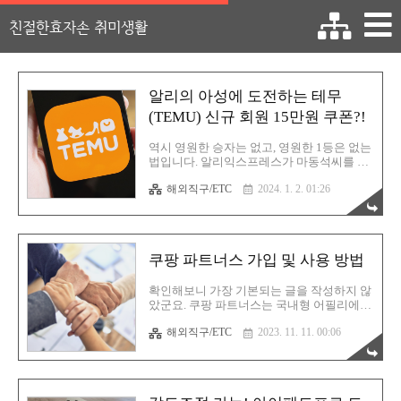
친절한효자손 취미생활
알리의 아성에 도전하는 테무
(TEMU) 신규 회원 15만원 쿠폰?!
역시 영원한 승자는 없고, 영원한 1등은 없는
법입니다. 알리익스프레스가 마동석씨를 전
격 전속모델로 채용한 이후에 한국에 공격적
해외직구/ETC
2024. 1. 2. 01:26
인 마케팅을 하고 있습니다. 천원샵부터 다
양하게 말입니다. 그래서 그런지 벌써부터
언론플레이식의 까내림 기사들이 하나 둘씩
나오기 시작하네요. 과거에는 아예 관심도
없던 국내 기사들이 말입니다. 그만큼 알리
쿠팡 파트너스 가입 및 사용 방법
입지가 국내 생태계에 영향을 미칠 정도로
성장했다는 뜻이겠지요. (근데 주변에 알리
를 이용하는 사람은 극히 적음... 알고 있는데
확인해보니 가장 기본되는 글을 작성하지 않
도 그냥 꺼려진다고 함. 쩝...) 아무튼 알리가
았군요. 쿠팡 파트너스는 국내형 어필리에이
이제 막 국내에서 날개를 펼치려고 하는 찰
트 프로그램입니다. 어필리에이트라는건 제
해외직구/ETC
2023. 11. 11. 00:06
나! 이 녀석이 등장합니다. 알리의 독점을 멈
품 마케팅(홍보)을 사용자가 대신 해주고 그
추려고 나타난 혜성같은 신앱(App)! 테무
에 따른 판매 수익의 일부를 벌게 되는 시스
(TEMU)라고 하는 새로운 해외 오픈마켓 플
템이죠. 해외 어필리에이트는 아마 왠만한
랫폼입니다. 테무는 한글화..
분들께서 알고 있는 아마존이 대표적이고 현
재 한국에 마케팅을 열심히 하고 있는 바로