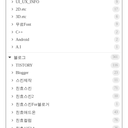
UI_UX_INFO
9
2D.etc
17
3D.etc
6
9
무료Font
C++
2
Android
2
A.I
1
561
블로그
TISTORY
116
Blogger
23
11
스킨제작
71
친효스킨
10
친효스킨2
1
친효스킨For블로거
43
친효애드온
76
친효컬럼