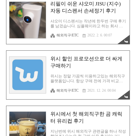
분명히 공구 세트를 좋아하시는 분들이라면
리필이 쉬운 샤오미 JISU (지수)
아마 이 녀석을 만나고 그냥 지나칠 수 있을
까 싶을 정도입니다. 실용성 높고 세련되었
자동 디스펜서 손세정기 후기
으며 구성 또한 알차고 가격도 착합니다. 말
로만 지껄이면 의미없죠? 사진으로 보시지
샤오미 디스펜서는 작년에 한두번 구매 후기
요. 샤오미 인프라를 타고 나타난 듀카
를 남겼습니다. 심플웨이라고 하는 회사 제
(DUKA)라는 브랜드입니다. 이미 듀카 제품
품도 소개시켜드린 바 있습니다. 지금까지
은 한 번 구매했었습니다. 무선 글루건이 그
해외직구/ETC
2022. 2. 6. 00:07
잘 사용해오다가 최근 다시 한 번 디스펜서
것입니다. 하지만 자신있게 말씀드릴 수 있
를 교체했습니다. 이제! 더 이상의 교체는 없
습니다. 듀카에서 출시한 무선 글루건은 못..
습니다. 이것으로 종결입니다. 앞서 언급한
두 가지 제품의 최대 단점은 리필액을 쉽게
채울 수 없다는 것입니다. 두 모델은 리필액
위시 할인 프로모션으로 더 싸게
충전이 아닌, 리필통을 아예 교체하는 방식
이기 때문입니다. 이렇게되면 아무래도 가성
구매하기
비가 떨어질 수 밖에 없습니다. 불필요한 통
까지 교체하는 비용이 들어가니까요. 이번에
위시는 정말 가끔씩 이용하고있는 해외직구
새로 장만한 지수(JISU)라는 업체의 디스펜
플랫폼입니다. 항상 구매 전에 가격 비교를
서는 방금 언급한 단점을 완벽히 커버합니
해보고 있습니다. 위시가 저렴한지? 아니면
다. 샤오미 인프라를 통해 런칭한 제품이기
해외직구/ETC
2021. 12. 24. 00:04
알리가 저렴한지에 대해서 말입니다. 대체로
에 일단 신뢰가 갑니다. 알리에서는 찾아볼
알리가 저렴하긴한데 이따금씩 위시에서 더
수 없더군요. 큐텐에서만 볼 수 있습..
싸게 판매하는 제품이 조금씩은 있거든요.
그 기회를 놓치지 않고 이용하고 있습니다.
이런 위시에서도 할인 프로모션을 매일 진행
위시에서 첫 해외직구한 곰 캐릭
하고 있다는 사실을 알고 계십니까? 아시는
분들은 아시겠지만 위시 앱을 딱 실행하면
터 유리컵 후기
첫 화면에 프로모션 코드가 팝업으로 뜨는
경우가 종종 있을겁니다. 그 프로모션 코드
지난번에 위시 해외직구 관련글을 하나 작성
가 가끔씩 열리는 것이냐? 그렇지 않습니다.