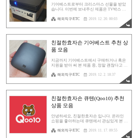
용 후기
구매 시 상세 페이지에도 나와 있는 내용이
기어베스트로부터 크리스마스 선물을 받았
니까요. 생각보다 크기는 크지 않았습니다.
습니다. 이번에 보내주신 제품은 TV박스 입
무게도 제법 묵직하다는 느낌입니다. 아무래
니다. TV박스는 사용 용도가 많기 때문에 집
도 세정제 때문이겠죠? 구성품은 AA건전지
해외직구/ETC
2019. 12. 20. 00:03
에 셋톱박스가 없으시면 하나쯤 가지고 있는
4개와 설명서, 센서가 내장된 자동 펌핑기 본
것도 나쁘지 않습니다. 더구나 이 제품은 가
체, 그리고 세정제 320..
격대가 무려 3만원도 안 하기 때문에 완전 꿀
템이라고 할 수 있겠습니다. Tanix TX9S 살
펴보기먼저 언박싱을 시작으로 사양을 대충
친절한효자손 기어베스트 추천 상
알아보고, 어떻게 생겼는지 살펴보도록 하겠
습니다. 박스는 이렇게 생겼습니다. 박스에
품 모음
대략적인 사양과 성능이 표시되어 있습니다.
간단히 자세한 스펙을 살펴보도록 합니다.
지금까지 기어베스트에서 구매하거나 혹은
브랜드: 타닉스모델: TX9SCPU: Amlogic
지원을 받아 써 본 제품 중, 정말 괜찮다고 생
S912 2.0GHz, 옥타 코어GPU: ARM Mali-
각되는 것들로만 따로 모아놓은 페이지 입니
T820MP3시스템: 안드로이드 9.0언어: 다국
해외직구/ETC
2019. 12. 2. 18:37
다. 해외직구를 좋아하시거나 가성비 쇼핑을
어 (한국어 지원)RAM: DDR3 2GB..
좋아하시는 분들에게는 좋은 정보가 될 수
있을거라고 생각합니다. 어떤 제품들이 있었
는지 살펴보겠습니다. 샤오미 블루투스 셀카
봉 & 삼각대 이거 괜찮습니다. 싸고 좋아요.
친절한효자손 큐텐(Qoo10) 추천
지금도 여행갈 때 혹은 Vlog 찍을 때 종종 사
용하고 있습니다. 셀카봉도 되며 더불어 삼
상품 모음
각대도 됩니다. 완전 추천합니다. 아래에 후
기글을 올리도록 하겠습니다. 샤오미 블루투
안녕하세요, 친절한효자손 입니다. 온라인
스 셀카봉 & 삼각대 샤오미 이라이트
쇼핑을 좋아하는데 큐텐에서 관심있게 본 상
MJDP02YL 스마트 LED 전구 지금도 잘 사용
품들을 따로 글로 작성하고 싶어서 이렇게
중 입니다. 이케아 장스탠드에 이걸 장착해
해외직구/ETC
2019. 11. 17. 09:55
키보드를 두드리고 있습니다. 제 블로그에
놨습니다. 리뷰용 사진을 찍을 때 이게 요긴
들어오시는 분들도 저와 관심사가 비슷하신