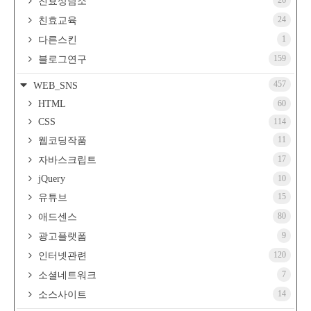
26
친효상담소
24
친효교육
1
다른스킨
159
블로그연구
457
WEB_SNS
HTML
60
CSS
114
11
웹코딩작품
17
자바스크립트
jQuery
10
15
유튜브
80
애드센스
9
광고플랫폼
120
인터넷관련
7
소셜네트워크
14
소스사이트