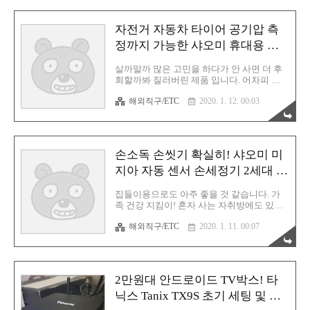
뱅굿의 최신 할인 소식을 가져가시기 바라겠
습니다. 목차 (최근 업데이트 : 2020.6.9.화)
자전거 자동차 타이어 공기압 측
포코폰 X3 500대 한정 할인 이벤트 샤오미와
의 콜라보레이션으로 최초 그 이름을 알린
정까지 가능한 샤오미 휴대용 공
브랜드 네이밍 포코폰! 드디어 X3 버전으로
기 에어펌프 후기
다시 찾아왔습니다. 성능은 더욱 향상! 가격
살까말까 많은 고민을 하다가 안 사면 더 후
은 매우 저렴! 구매하지 않을 이유가 전혀 없
회할까봐 질러버린 제품 입니다. 어차피 자
습니다. 500대 한정으로 절찬리 할인 중! 직
전거는 간간히 타고 다니니까 휴대용으로 간
접 판매 페이지에서 확인해 보시기 바랍니
해외직구/ETC
2020. 1. 12. 00:03
편하게 사용할 수 있는 공기 펌프기 하나 있
다. 포코폰 X3 이벤트 페이지 POCO X3 NFC
으면 좋겠다고 생각해왔던 저는 이참에 확실
G..
하게 이 고민을 매듭짓자는 의미로 샤오미
휴대용 공기펌프기를 샀습니다. 출시 초반에
는 가격이 비쌌지만 지금은 4만원대까지 내
손소독 손씻기 확실히! 샤오미 미
려와 주어서 구매하는데 좀 더 부담을 덜 수
있었습니다. 큐텐에서 직구한 제품이 드디어
지아 자동 센서 손세정기 2세대 사
도착했습니다. 생각보다 박스가 크네요. 바
용 후기
로 오픈해 봅니다. 구성품은 보관용 파우치,
집들이용으로도 아주 좋을 것 같습니다. 가
샤오미 자동 에어펌프, 설명서, 공기 주입용
족 건강 지킴이! 혼자 사는 자취방에도 있으
프랑스식 에어 노즐 1개 + 공 전용 에어 니들
면 더할나위없이 좋을 것 같은 제품입니다.
1개, 마이크로5핀 충전 케이블이 들어 있습
해외직구/ETC
2020. 1. 11. 00:07
센서형 자동 손세정기 입니다. 샤오미 미지
니다. 설명서에는 한국어 설명도 포함되어
아에서 나온 상품으로 아이 키우시는 분들의
있습니다. 파우치 안쪽에는 이..
경우는 애들이 더 좋아해서 손 씻는데 아주
훌륭한 효자 노릇을 한답니다. 큐텐에서 직
구했습니다. 이렇게 생겼구요, 딱히 배송 기
2만원대 안드로이드 TV박스! 타
간은 급한게 아니어서 주문만 해놓고 까먹고
있다가 거의 10일만에 받은 듯 합니다. 제품
닉스 Tanix TX9S 초기 세팅 및 사
무게, 크기 뭐 이런건 그냥 생략합니다. 제품