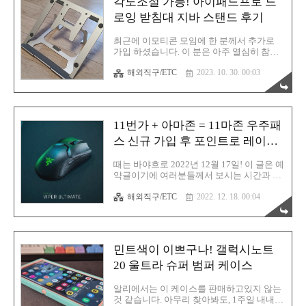
각도조절 가능! 아이패드프로 드
옆 나라의 알리익스프레스가 있습니다. 오늘
은 먼저 쿠팡 파트너스에 대해 살펴보겠습니
로잉 받침대 지바 스탠드 후기
다. 쿠팡 파트너스 회원가입
https://partners.coupang.com/ Coupang
최근에 이모티콘 모임에 한 분께서 추가로
Partners 쿠팡과 함께 수익을 창출해보세요
가입 하셨습니다. 이 분은 아주 열심히 참여
partners.coupang.com 먼저 할 일은 당연히 쿠
를 하시는군요. 좋습니다. 지금 이 글을 작성
팡 파트너스 회원 가입입니다. 위의 공식 홈
해외직구/ETC
2023. 10. 30. 00:03
하는 시점에서 벌써 한 달도 안 되었는데 두
페이지에 접속 후 회원 가입을 진행합니다.
개나 제출을 끝낸 상태입니다. 어마무시한
만약 ..
작업 속도네요. 원래 웹툰 입시 미술을 하셨
던 분이라 그런지 그 감이 몸에 베어있는 듯
합니다. 그리고 그 분의 작업 환경에서 하나
11번가 + 아마존 = 11마존 우주패
눈에 띄는 아이템이 있었으니, 그것은 다름
아닌 아이패드용 드로잉 받침대였습니다. 뭔
스 신규 가입 후 포인트로 레이저
가 상당히 편해보여서 잠깐 빌려서 사용해봤
마우스 구매하기
습니다. 확실히 거북목에 도움이 되는게 느
때는 바야흐로 2022년 12월 17일! 이 글은 예
껴졌습니다. 체험 후 이건 구매해야겠다는
약글이기에 여러분들께서 보시는 시간과 글
생각에 집에 오자마자 바로 주문을 했습니
작성 시간은 서로 맞지 않습니다. 그래봐야
다. 이 제품은 쿠팡에서 구매했습니다. 제 티
해외직구/ETC
2022. 12. 18. 00:04
하루 차이지만요. 참고해주시기 바랍니다.
스토리에 자주 오시는 분들은 잘 아시겠지만
이 글의 작성 목적은 11번가의 구독형 서비
보통 전 알리익스프레스에서 구매..
스라 할 수 있는 우주패스의 사용 요령 및 사
용자의 이익적인 부분이 무엇인지에 대해 알
리는 것입니다. 즉 우주패스 첫 가입 후 지급
민트색이 이쁘구나! 갤럭시노트
되는 포인트를 잘 활용해 주신다면 매우 유
익한 11번가 쇼핑이 될 것입니다. 더불어 레
20 울트라 슈퍼 범퍼 케이스
이저 무선 마우스 할인 소식도 전해드리구
요. Razer (레이저) 바이퍼 얼티메이트 클래
알리에서는 이 케이스를 판매하고있지 않는
식 무선 게이밍 마우스 할인 우연히 발견한
것 같습니다. 아무리 찾아봐도, 1주일 내내