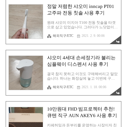
글을 살펴보니 대체로 만족한다는 평이 많아
정말 저렴한 샤오미 inncap PT01
서 한번 사용해 보기로 결심했습니다. 구강
세정기를 사려고 보니까 방금도 말씀드렸듯
고주파 전동 칫솔 사용 후기
다양한 종류가 있어서 뭘 사야 좋을지 망설
여지더군요. 그러다가 문득 샤오미 유핀
원래 샤오미 미지아 T100 전동 칫솔을 타겟
(Youpin)에서도 구강 세정기가 있는것을 용
으로 삼고 있었습니다. 그러다가 느닷없이
케 기억해내고 실제 후기글들을 살펴보니 역
이 칫솔이 눈앞에 나타난 것입니다. 마치 자
시 좋다는 얘기가 많았습니다. 단 한가지 단
해외직구/ETC
2021. 2. 9. 00:06
신을 구매하라며 손짓을 하듯 말입니다.
점이라고 한다면 "물 저장 탱크가 좀 더 컸으
T100도 가격이 저렴한 편인데 이건 더 쌉니
면..." 하는 의견이 종종 눈에 띄었습..
다. 현재 1+1 특가로 큐텐에서 판매중인데 두
개 합쳐도 만원이 안 됩니다. 만원 뿐만 아니
라 말도 안 되지요. 개인적으로 전동칫솔을
샤오미 4세대 손세정기라 불리는
사용한 이후로 이제 일반 칫솔은 사용을 못
할 정도가 되어버렸습니다. 치아들이 전동칫
심플웨이 디스펜서 사용 후기
솔에 최적화가 된지 오래입니다. 일반 칫솔
로 양치질을 하고나면 왠지 모를 찝찝함이
결국 참지 못하고 이것도 구매해버리고 말았
밀물 들어오듯 떠밀려옵니다. 전동칫솔로 양
습니다. 하나는 화장실에 놓고 이번에 구매
치를 하면 정말 개운합니다. 과연 이 개운함
한 이건 싱크대에 두고 사용할 목적으로 구
을 이번 샤오미 inncap 전동 칫솔도 제공을
해외직구/ETC
2021. 1. 18. 00:06
매했습니다. 현재 화장실에는 과거에 후기글
해줄까요? 기대가 되는군요. inncap PT01 이
로 남겼던 샤오미 손세정기 2세대 제품을 놓
모저모그렇게 잔..
고 사용 중입니다. 혹시 이 제품이 궁금하시
면 아래의 글을 읽어주시기 바랍니다. 손소
독 손씻기 확실히! 샤오미 미지아 자동 센서
10만원대 FHD 빔프로젝터 추천!
손세정기 2세대 사용 후기 손소독 손씻기 확
실히! 샤오미 미지아 자동 센서 손세정기 2세
큐텐 직구 AUN AKEY6 사용 후기
대 사용 후기집들이용으로도 아주 좋을 것
같습니다. 가족 건강 지킴이! 혼자 사는 자취
카페허밍과 돈부리를 운영하는 사장이자 친