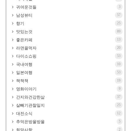
3
귀여운것들
57
남성뷰티
25
향기
89
맛있는것
13
좋은카페
20
라면을먹자
53
다이소쇼핑
10
국내여행
53
일본여행
19
책책책
9
영화이야기
37
간지와건강한삶
25
살빼기관찰일지
12
대전소식
5
추억은방울방울
2
희망사항