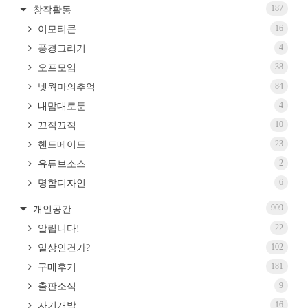
187
창작활동
16
이모티콘
4
풍경그리기
38
오프모임
84
넷웍마의추억
4
내맘대로툰
10
끄적끄적
23
핸드메이드
2
유튜브소스
6
명함디자인
909
개인공간
22
알립니다!
102
일상인건가?
181
구매후기
9
출판소식
16
자기개발