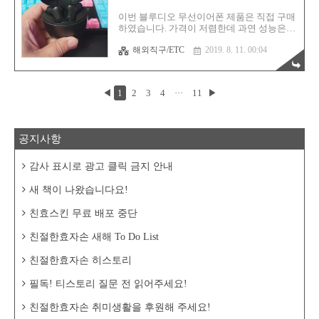
을 해결하시는 분들이 많다는 이야기를 들었
습니다. 말그대로 손목에 붙여서 하루 10~15
이번 블루디오 무선이어폰 제품은 직접 구매
분 정도 마사지를 해주면 상당히 도움이 된
하였습니다. 가격이 저렴한데 과연 성능은
다는 것 입니다. 이걸 실제로 해봤습니다. 결
어떨까 싶었고 그 호기심은 직구로 이어졌으
과는 어땠을까요? 사실이었습니다. 놀랍게
해외직구/ETC
2019. 8. 11. 00:04
며 마침내 사용해본 소감은... 딱! 이건 가격
도 뻐근함과 통증이 사라지는 것 입니다. 가
만큼만 하는 제품이구나 라는 것 이었습니
끔 허리도 뻐근할때가 있는데 이제 이녀석..
다. 생각보다 마감도는 떨어지고 마치 장난
감 이어폰과 같았습니다. 그나마 다행인건
◀
1
2
3
4
···
11
▶
소리는 어느정도 평타는 치는 것 같구요. 중
저음을 일부러 억지로 깔아서 화이트 노이즈
를 덮는다는 느낌이 들긴 합니다. 그러니까
웅왕웅~ 하는걸 일부러 키워서 좀 음질이 풍
공지사항
부해지는 느낌을 준다는 느낌이에요. 맑고
고운 소리를 기대하시면 안 될 듯 싶습니다.
차라리 이 녀석을 구매할바에 이미 대중적으
감사 표시로 광고 클릭 금지 안내
로 많이 알려지고 가격도 비슷한 QCY T1 을
사시는게 여러모로 이득일 것 같습니다. 그
새 책이 나왔습니다요!
래도 형태가 궁금하신 분들이 계실테..
친효스킨 무료 배포 중단
친절한효자손 새해 To Do List
친절한효자손 히스토리
필독! 티스토리 질문 전 읽어주세요!
친절한효자손 취미생활을 후원해 주세요!