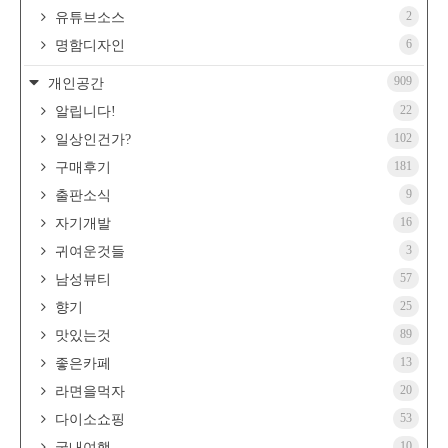
2
유튜브소스
6
명함디자인
909
개인공간
22
알립니다!
102
일상인건가?
181
구매후기
9
출판소식
16
자기개발
3
귀여운것들
57
남성뷰티
25
향기
89
맛있는것
13
좋은카페
20
라면을먹자
53
다이소쇼핑
10
국내여행