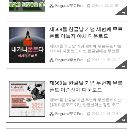
우 이 글을 보고 다시 다운로드를 편리하게
여 만든 이번 미생체는, 상업적 용도로도 사
Programs/무료Font
2016. 4. 25. 02:19
받을 수 있는 기능을 하게 됩니다. 혹시 필요
용 가능하다.한마디로 완전 좋은 폰트인 것
하신 분들도 북마크 해두시고 편리하게 이용
이다. 앞으로 미생체만 써야겠다. 피가되고
하시기 바랍니다. 참고로 이곳에서는 다운로
살이되는 블로그! 친절한효자손의 취미생활!
드가 가능한 페이지를 안내하고..
글, 사진 및 이미지 ▶ CopyLeft(C) 유길용
#CopyLeft(C) 는 저작권의 반대개념으로 "모
제569돌 한글날 기념 세번째 무료
든것을 공유한다"는 뜻 입니다# 윤태호 작가
님의 손글씨! 미생체 다운로드 및 설치방법
폰트 야놀자 야체 다운로드
▲http://webtoon.daum.net/event/misaengfon
t▲ 아시겠지만, 카카오와 다음이 합쳐지면
제569돌 한글날 기념 세번째 무료폰트 야놀
서 다음카카오로 거듭났다.그래서 다음웹툰
자 야체 다운로드 이번 한글날에는 무료폰트
에서 공식 제공을 하고 있다.개인적으로 무
가 3가지나 나왔네요^^우선, 부산바다체 그
척이나 재밌게 봤고, 이번 시즌2도 재밌게 보
Programs/무료Font
2015. 10. 15. 08:17
리고 이순신체는 소개해 드렸죠?야체 라고
고 있는 미생! 윤태호 작가님 정말..
하는 폰트도 무료폰트로 나왔는데, 의외로
홍보가 덜 되었는지...많이 모르시는 분들이
많습니다. 야놀자에서 제작한 야체가 무료선
언을 하였기에,이 기쁜소식을 다시한번 여러
제569돌 한글날 기념 두번째 무료
분들께 전해드리고자 합니다.글씨체가 너무
귀엽고 사랑스럽네요! 홍보부족으로 인해,
폰트 이순신체 다운로드
댓글이 얼마 안달렸어....ㅠ_ㅠ옆집 이순신체
는 어마어마 하드만요... 이럴순 없죠!저도 야
제569돌 한글날 기념 두번째 무료폰트 이순
체를 알리는데 한몫 하겠습니다.
신체 다운로드 이번 한글날에는 정말 오프라
http://cast.yanolja.com/detail/2171 원문 사이
인으로도 다체로운 행사를 했지만,이렇게 온
트 입니다.들어가시면, 밑쪽에 윈도우와 맥
Programs/무료Font
2015. 10. 14. 09:44
라인 인터넷에서도 매우 다양한 행사를 진행
버전으로 각각 다운로드를 할 수 있습니다.
했네요.특히, 한글의 위대함을 다시한번 깨
자신의 운영체..
닫게 되는 그런 순간인데요,무료폰트들이 많
이 나왔습니다^^ 정말 감사드립니다.