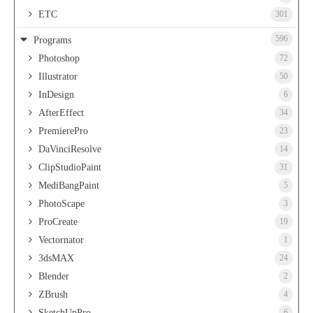
ETC
301
596
Programs
Photoshop
72
Illustrator
50
InDesign
6
AfterEffect
34
PremierePro
23
DaVinciResolve
14
ClipStudioPaint
31
MediBangPaint
5
PhotoScape
3
ProCreate
19
Vectornator
1
3dsMAX
24
Blender
2
ZBrush
4
SketchUpPro
6