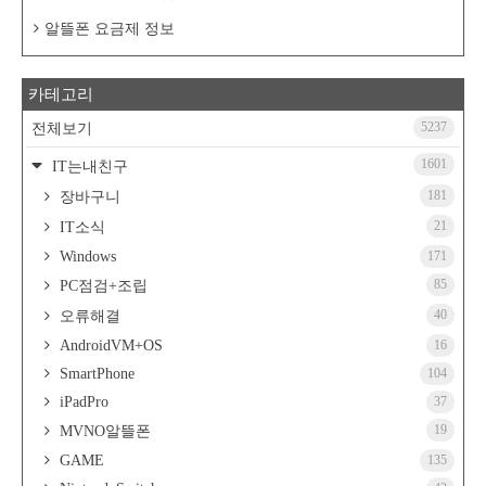
알뜰폰 요금제 정보
카테고리
5237
전체보기
1601
IT는내친구
181
장바구니
21
IT소식
Windows
171
85
PC점검+조립
40
오류해결
AndroidVM+OS
16
SmartPhone
104
iPadPro
37
19
MVNO알뜰폰
GAME
135