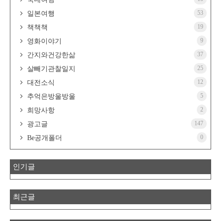
53
일본여행
19
책책책
9
영화이야기
37
간지와건강한삶
25
살빼기관찰일지
12
대전소식
5
추억은방울방울
2
희망사항
147
광고글
0
Be공개폴더
인기글
최근글