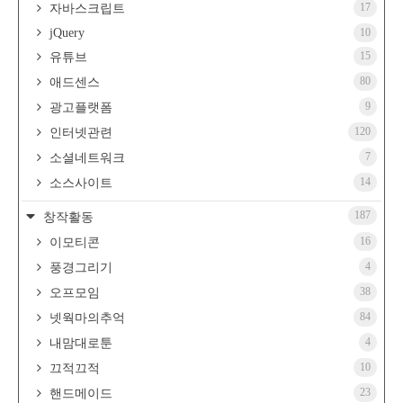
17
자바스크립트
jQuery
10
15
유튜브
80
애드센스
9
광고플랫폼
120
인터넷관련
7
소셜네트워크
14
소스사이트
187
창작활동
16
이모티콘
4
풍경그리기
38
오프모임
84
넷웍마의추억
4
내맘대로툰
10
끄적끄적
23
핸드메이드