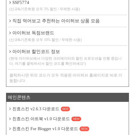
SSF5774
(신규&기존회원 모두 5% 할인 / 무제한 사용)
직접 먹어보고 추천하는 아이허브 상품 모음
아이허브 독점브랜드
(신규&기존회원 모두 10% 할인 / 무제한 사용)
아이허브 할인코드 정보
(현재 아이허브에서 다양한 크리에이터와 할인 프로모션을 진행 중입니
다. 여기를 클릭하셔서 할인 코드를 확인하세요!)
클릭하시면 위의 코드가 모두 적용된 아이허브 홈페이지로 바로 이
동합니다.
메인콘텐츠
친효스킨 v2.6.3 다운로드
HOT
친효스킨:아트북 v1.0 다운로드
NEW
친효스킨 For Blogger v1.0 다운로드
NEW