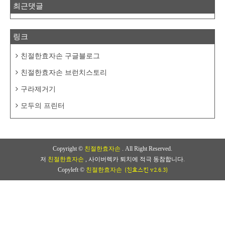
최근댓글
링크
친절한효자손 구글블로그
친절한효자손 브런치스토리
구라제거기
모두의 프린터
Copyright ©
친절한효자손
. All Right Reserved.
저
친절한효자손
, 사이버렉카 퇴치에 적극 동참합니다.
(친효스킨 v2.6.3)
Copyleft ©
친절한효자손