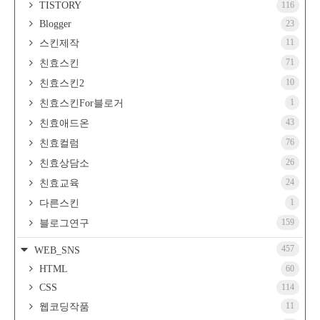
TISTORY
116
Blogger
23
11
스킨제작
71
친효스킨
10
친효스킨2
1
친효스킨For블로거
43
친효애드온
76
친효컬럼
26
친효상담소
24
친효교육
1
다른스킨
159
블로그연구
457
WEB_SNS
HTML
60
CSS
114
11
웹코딩작품