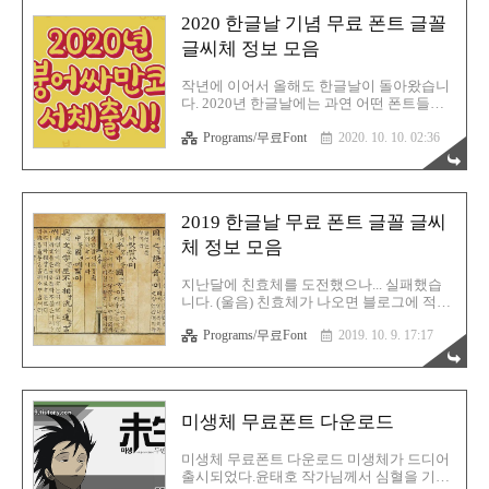
제로 검색해보니 꽤 자막스러운 폰트였습니
2020 한글날 기념 무료 폰트 글꼴
다. 하지만 이 폰트는 유료입니다. 혹시 무료
폰트 중 태영화체랑 거의 흡사한 글씨체가
글씨체 정보 모음
있을까 싶어서 검색해보니 a시네마체가 가
장 비슷하다는걸 파악하게 되었습니다. 더욱
작년에 이어서 올해도 한글날이 돌아왔습니
이 이 폰트는 무료입니다. 부담없이 비사업
다. 2020년 한글날에는 과연 어떤 폰트들이
적용도로 사용 가능한 글꼴인 것입니다. a시
무료로 배포되고 있을까요? 한번 알아봅시
네마체 배포 페이지 a시네마 폰트는 아시아
Programs/무료Font
2020. 10. 10. 02:36
다. 빙그레 붕어싸만코 서체 귀여운 폰트네
폰트라고 하는 웹페이지에서 다운로드 가능
요. 빙그레에서 출시한 붕어싸만코 폰트입니
합니다. 단독 TTF 파일로 다운로드는 불가능
다. 동글동글한것이 상당히 앙증맞고 귀엽습
하고..
니다. 현재 빙그레 홈페이지에서 다운로드
가능합니다. 바로가기 코트라 서체 3종 코트
2019 한글날 무료 폰트 글꼴 글씨
라(Kotra)는 대한무역투자진흥공사입니다.
코트라에서 2020년 한글날을 맞아 힘이 넘쳐
체 정보 모음
보이는 폰트를 배포했습니다. 딱 보시면 열
정 넘치는 폰트라는걸 확인 할 수 있을 것입
지난달에 친효체를 도전했으나... 실패했습
니다. 코트라 볼드체, 고딕체, 손글씨체 3종
니다. (울음) 친효체가 나오면 블로그에 적용
이 있습니다. 바로가기 공게임즈 이사만루체
시켜보려 했는데, 사연 위주로 뽑았나봐요.
공게임즈와 폰트릭스가 힘을 합쳐 이사만루
Programs/무료Font
2019. 10. 9. 17:17
아니면 정말 제 글씨가 못쓸 글씨여서 탈락
체를 제작했습니다. 바로가기 세븐일레븐 김
했을 수도 있구요. 뭐 그렇습니다. 그냥 알고
좌진장군 서체 세븐일레븐에서도 폰트를..
리즘을 무료 배포해서 내 손글씨, 내가 사용
하도록 만들어 주시면 좋겠는데 말입니다.
(안타까움) 2019 한글날! 올해도 역시 많은
미생체 무료폰트 다운로드
무료 폰트들이 배포되었습니다. 이 글은 정
보성을 담은 동시에, 개인 백업용으로 활용
될 것 입니다. 피시가 포맷되어 자료가 사라
미생체 무료폰트 다운로드 미생체가 드디어
지거나 백업은 해 뒀는데 까먹고 못찾는 경
출시되었다.윤태호 작가님께서 심혈을 기울