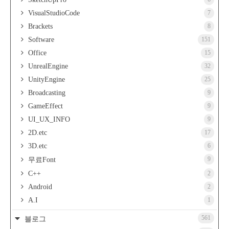
VisualStudioCode
7
Brackets
8
Software
151
Office
15
UnrealEngine
32
UnityEngine
25
Broadcasting
9
GameEffect
9
UI_UX_INFO
9
2D.etc
17
3D.etc
6
9
무료Font
C++
2
Android
2
A.I
1
561
블로그