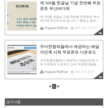
http://www.asan.go.kr/font 아산시청홈페이지
제 569돌 한글날 기념 첫번째 무료
에서 무료로 배포하고 있는 이순신체 입니
다.한문서체를 모티브로 개발되었다는 이순
폰트 부산바다체
신체는 정말로 글씨에서 왜구의 침입에 절대
굴복하지 않겠다는 의지가 느껴지는 듯 합니
제 569돌 한글날 기념 첫번째 무료폰트 부산
다. "필사즉생 필생즉사" TTF 윈도우용 버전
바다체 부산바다체 입니다^^ 힘있는 글씨체
과, OTF 맥용으로 자신의 운영체제에 맞는
같아서 보기가 좋습니다.제작자분께서 완전
버전으로 다운을 받으세요.압축파일로 다운
Programs/무료Font
2015. 10. 13. 07:07
무료로 배포하셨지만, 단! 폰트 자체를 유료
되어 지는데, 압축을 푸시면, Bold 와 Regular
로만 판매하지 않는 조건에서 무료이므로,
두가지 폰트파..
잘 알아두시길 바랍니다.수정 및 재배포도
상관 없다고 하셨습니다.
http://www.busanbadattf.com/ 위의 사이트에
우아한형제들에서 제공하는 배달
서 다운로드가 가능하구요, 여기에도 올려놓
도록 하겠습니다^^필요하신분은 다운 받으
의민족 서체 무료폰트 다운로드
셔서 쓰시면 됩니다. 다운을 받으시고, 설치
를 하셔서 사용하시면 됩니다. 설치는 이렇
우아한형제들에서 제공하는 배달의민족 서
게 하시면 되구요^^한번 부산바다체를 사용
체 무료폰트 다운로드 요새 무료폰트들을 찾
해서 글을 작성해 보도록 하겠습니다. 마치
고 있는데,무료 폰트중에서 괜찮은 느낌의
현대카드 폰트 같기도 하고 보기가 정말 좋
Programs/무료Font
2015. 9. 8. 15:37
폰트를 찾았습니다. 배달의민족에서 쓰이는
습니다.앞으로 자주 이용하는 폰트가 될 것
폰트인데요^^도현체, 주하체, 한나는열한산
같네요^^ 다시한번 제작자님께 감사드..
체 폰트 입니다. http://www.woowahan.com/?
page_id=3985 위의 사이트는 우아한형제들
◀
1
▶
공식사이트 입니다.이곳에서, 자신의 운영체
제에 맞는 글꼴을 다운로드 하시면 되구요,
별도의 회원가잆이 필요없고, 바로 다운로드
가능합니다. 배달의민족 도현체 이구요~! 이
공지사항
것은, 한나는열한살체 입니다^^; 옛날 간판
느낌의 글꼴이죠? 이것도 마음에 드네요~!복