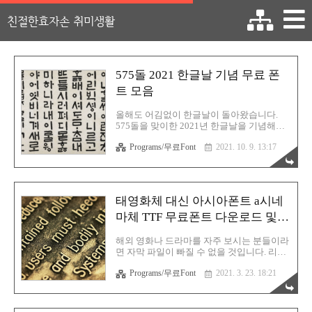
친절한효자손 취미생활
575돌 2021 한글날 기념 무료 폰
트 모음
올해도 어김없이 한글날이 돌아왔습니다.
575돌을 맞이한 2021년 한글날을 기념해서
이번에도 여러 기업에서, 그리고 개인이 무
Programs/무료Font
2021. 10. 9. 13:17
료 폰트를 배포하고 있습니다. 어떤 폰트들
이 있는지 검색해 보았고 그 정보들을 본 페
이지에 하나로 모았습니다. 올해 한글날부터
는 무료 폰트를 링크 형태로만 간략하게 작
성하겠습니다. 어차피 다운로드 페이지에 글
태영화체 대신 아시아폰트 a시네
꼴에 대한 미리보기 및 설명이 충분히 되어
있는데다 여러분들께서 원하는건 글꼴 파일
마체 TTF 무료폰트 다운로드 및
아니겠습니까? 그러므로 간략히 링크만 걸
설치 방법
어두겠으니 편하게 이동하시어 정보를 얻으
해외 영화나 드라마를 자주 보시는 분들이라
시기 바랍니다. 2021 한글날 무료 글꼴 상업
면 자막 파일이 빠질 수 없을 것입니다. 리스
적으로 사용해도 저작권 문제가 없는 폰트입
닝이 된다면 당연히 자막은 필요없으나 개인
니다. 링크를 방문하시어 다운로드 받으시면
Programs/무료Font
2021. 3. 23. 18:21
적으로 1개국어를 구사하는 저로서는 자막
됩니다. 네이버 마루부리 완성 서체 네이버
은 필수입니다. 최근에 지인으로부터 태영화
한글한글 아름답게 6만여 명의 사용자와 만
체에 대한 이야기를 들었습니다. 자막 폰트
든..
중 가장 잘 어울리는 글꼴이라고 하는데 실