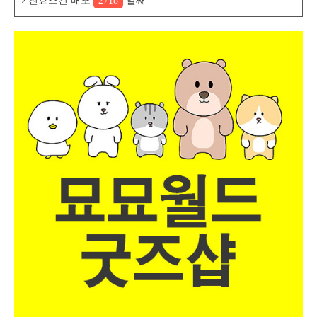
친효스킨 배포
2718
일째