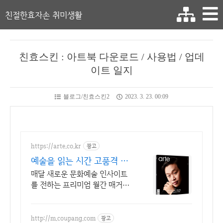
친절한효자손 취미생활
친효스킨 : 아트북 다운로드 / 사용법 / 업데
이트 일지
블로그/친효스킨2
2023. 3. 23. 00:09
https://arte.co.kr
광고
예술을 읽는 시간 고품격 문
화예술 월간지
매달 새로운 문화예술 인사이트
를 전하는 프리미엄 월간 매거진
입니다. 아르떼매거진 체험판을
지금 경험해 보세요
http://m.coupang.com
광고