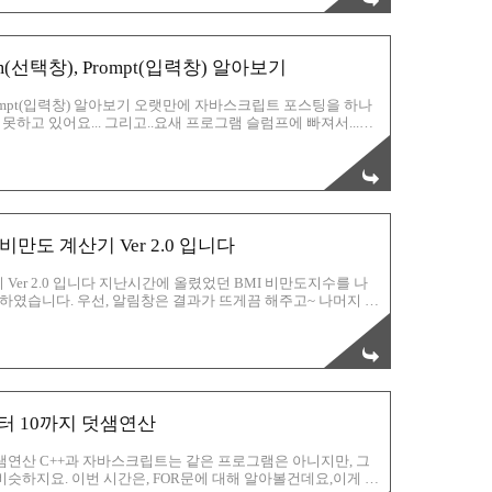
, 입니데이^^ 를 별도로 출력하게 하고그 가운데에 X가 출력되도록
rm(선택창), Prompt(입력창) 알아보기
), Prompt(입력창) 알아보기 오랫만에 자바스크립트 포스팅을 하나
못하고 있어요... 그리고..요새 프로그램 슬럼프에 빠져서...뇌
^ 이번 시간은, Alert , Confirm, Prompt 스크립트 용
 한번 알아보도록 하겠습니다. 우선, Alert (경고창) 의
표 있는 경고창 아시나요?그걸 띄워줍니다. 위의 예시대로 작
이렇게 나옵니다. ㅎㅎㅎ확인버튼을..
도 계산기 Ver 2.0 입니다
er 2.0 입니다 지난시간에 올렸었던 BMI 비만도지수를 나
였습니다. 우선, 알림창은 결과가 뜨게끔 해주고~ 나머지 수
 엔터키는 안먹히고, 반드시 확인버튼을 클릭하게 해두었으니
과 비슷하구요,헤드 부분에 스크립트가 구성되어 있습니다. 위
 들어가 있는것을 확인하실 수 있구요,자신의 키 cm 에 곱하기
 안하게끔 해준것 입니다. 예를들어, 170이면, 그냥 170 입력
부터 10까지 덧샘연산
 덧샘연산 C++과 자바스크립트는 같은 프로그램은 아니지만, 그
비슷하지요. 이번 시간은, FOR문에 대해 알아볼건데요,이게 뭐