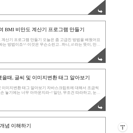
지의 숫자를 출력하는 스크립트 라던지,1부터 10000까지 짝수
런 계산들을 자바스크립트의 FOR문을 활용해서 구성 할 수 있
게 3파트로 나뉘며, 그 사이에는 세미콜론(;) 으로 구별을 짓습니
^ 그럼, 예제로 쉽게 이해를 해보겠습니다. 1부터 2..
용하여 BMI 비만도 계산기 프로그램 만들기
 비만도 계산기 프로그램 만들기 오늘은 좀 고급진 방법을 배웠어요
 방법이죠^^ 이것은 무슨소린고...하니, if 라는 뜻이, 만약~
활용하여, BMI (비만테스트) 에 이용을 할 수 있겠는데요,한
아야겠죠?? 위에 보시는 것처럼 a,b 라는 변수를 주고,a는
니다. a>b 라고 했으니, 당연히 10이 9보다 크므로, 이것은 참
처리를 하게 되죠. 이번엔 b..
했을때, 글씨 및 이미지변환 태그 알아보기
씨 및 이미지변환 태그 알아보기 자바스크립트에 대해서 조금씩
 손 놓기에는 너무 아까운지라~! 일단, 무조건 따라하고, 눈에
.다시 시작했어요. 그랬더니 조금씩 눈에 들어오기 시작했어요
! 그...왜 이미지위에 마우스가 올라가면 그림이 바뀐다거나,마
러 이벤트들 있지요??? 의외로 쉬운 자바스크립트 태그를 구
자구요. 우선, 스타트는 아시죠??? 도쿠먼트로 시작해서~~~
 개념 이해하기