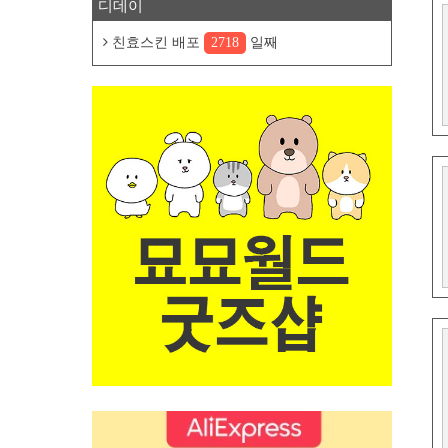
디데이
친효스킨 배포
2718
일째