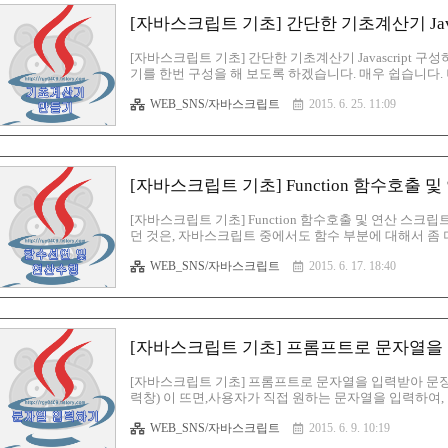
[자바스크립트 기초] 간단한 기초계산기 Java
[자바스크립트 기초] 간단한 기초계산기 Javascript
기를 한번 구성을 해 보도록 하겠습니다. 매우 쉽습니다. 너
쉽지...그게...ㅠ_ㅠ 이해력이 좋으신 분들에 한해서 
WEB_SNS/자바스크립트
2015. 6. 25. 11:09
보도록 하지요. 일단, 계산기 레이아웃은 이렇게 구성되
요^^ 덧샘, 뺄샘, 곱샘, 나눗샘만 되며, 차후에여러가지 기
무튼, 이렇게 간단히 구성을 해 본 자바스크립트 계산기는
[자바스크립트 기초] Function 함수호출 
[자바스크립트 기초] Function 함수호출 및 연산 스
던 것은, 자바스크립트 중에서도 함수 부분에 대해서 좀
습니다. 기존에 포스팅 했던 자바스크립트 강의 내용들과
WEB_SNS/자바스크립트
2015. 6. 17. 18:40
계산기 스크립트를 보시면, 많이 나와요^^ 그 부분의 태
스크린샷을 보시길 바래요. 보시면, 함수의 기본 개념을
술상자 라고 하면 되겠어요. 이 마술상자에는 공식이 들
방식이 트릭~ ..
[자바스크립트 기초] 프롬프트로 문자열을
[자바스크립트 기초] 프롬프트로 문자열을 입력받아 문
력창) 이 뜨면,사용자가 직접 원하는 문자열을 입력하여
히 따라하다 보면, 분명 도움되는 부분들이 있을 것이오니
WEB_SNS/자바스크립트
2015. 6. 9. 10:19
하던데로 노트패드를 열어서기본틀을 작성해 주시구요~!
니다. 바디 부분에 스크립트를 구성해 보도록 했구요,X라는