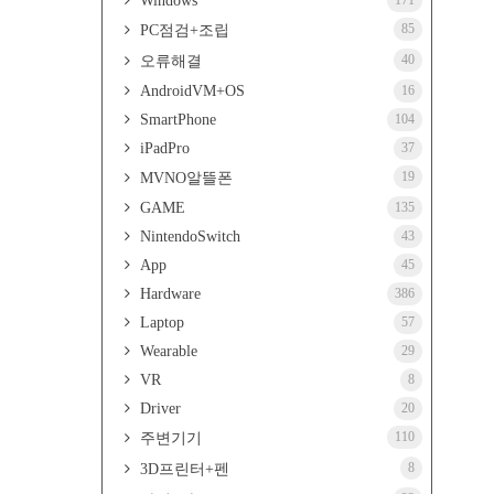
Windows
171
85
PC점검+조립
40
오류해결
AndroidVM+OS
16
SmartPhone
104
iPadPro
37
19
MVNO알뜰폰
GAME
135
NintendoSwitch
43
App
45
Hardware
386
Laptop
57
Wearable
29
VR
8
Driver
20
110
주변기기
8
3D프린터+펜