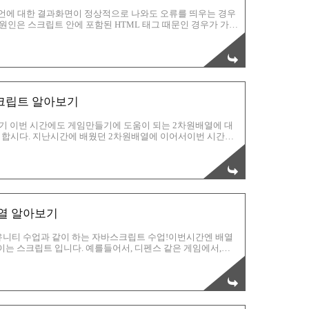
언에 대한 결과화면이 정상적으로 나와도 오류를 띄우는 경우
 원인은 스크립트 안에 포함된 HTML 태그 때문인 경우가 가장
터) 선언을 해줘야 합니다. 참고로 내부 스타일에서만 해당되는
일로 불러들이는 경우는 유효성 검사는 정상적으로 출력이 됩니
, 안 생길수도 있습니다. 요즘 나와있는 각 브라우저의 최신
//]]> 가 스크립트의 내용을 감싸고 있는것을 살펴보실 수 있
스크립트 알아보기
기 이번 시간에도 게임만들기에 도움이 되는 2차원배열에 대
 합시다. 지난시간에 배웠던 2차원배열에 이어서이번 시간은
응용을 하는 시간으로서,다양한 명령어들을 알아보도록 하겠습
slice, splice, join 등등 자주 쓰는 명령어들은 반드시 숙지
join은 위에서 보시는 것처럼, 중간중간에 문장을 넣을 수 있
???ㅎㅎㅎ reverse는 역순으로 만들어 줍니다.말 그대로
배열 알아보기
 유니티 수업과 같이 하는 자바스크립트 수업!이번시간엔 배열
이는 스크립트 입니다. 예를들어서, 디펜스 같은 게임에서,레
면서 강한 몬스터가 출연을 하는데, 이 때 필요한 것이 바로 배
런 괄호안에 넣고자 하는 오브젝트를 넣습니다. 그리고 녹색 박스
기서는 S를 주었네요?그리고, s.length 라는 것은, 바로 [] 안
모두 등록했는데,그러면 모두 7명이죠? 따라서, s...