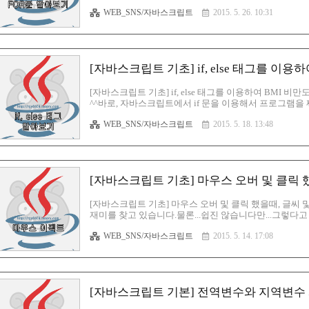
냐면 쉽게 말씀을 드려볼께요! 예를 들자면, 1부터 20까
WEB_SNS/자바스크립트
2015. 5. 26. 10:31
들의 합을 구하는 스크립트 라던지~ 이런것들 있죠?? 이
습니다. FOR문의 기본 구조구요, 1번과 2번, 3번 이렇
다.순서는 저렇게 계산이 되어지구요~! 참고하시면 됩니다^
[자바스크립트 기초] if, else 태그를 이
[자바스크립트 기초] if, else 태그를 이용하여 BMI
^^바로, 자바스크립트에서 if 문을 이용해서 프로그램을 짜는
하다면 이라는 뜻이죠?이것을 이용한 것입니다. 이 방법을 
WEB_SNS/자바스크립트
2015. 5. 18. 13:48
번 과정을 알아보도록 하겠습니다^^ 우선, 연산기호들을 알
10, b 는 9 라고 정의하고나서, 참이냐 거짓이냐를 밝혀냅
(true) 이 됩니다.그래서, 자바스크립트에서도 true 라고 
[자바스크립트 기초] 마우스 오버 및 클릭 
[자바스크립트 기초] 마우스 오버 및 클릭 했을때, 글
재미를 찾고 있습니다.물론...쉽진 않습니다만...그렇다고
익히자! 라고 마음먹고 시작했는데잠시 초심을 잃다가..
WEB_SNS/자바스크립트
2015. 5. 14. 17:08
^^; 이번시간엔, 마우스 이벤트들에 대해서 알아볼께요~
우스 커서가 빠지면, 다시 원래대로 돌아오거나~ 그런 여
성해서 꾸밀 수 있어요^^ 자~ 그러면 한번 알아보도록 하
이렇게 하구..
[자바스크립트 기본] 전역변수와 지역변수