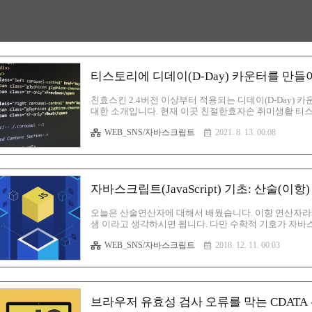
티스토리에 디데이(D-Day) 카운터를 만들
친효스킨 2.4버전 이상부터 적용되는 디데이(D-Day)
대한 소개입니다. 현재 이곳 친절한효자손 취미생활 티스
드바에 위치한 디데이 모듈을 주목해 주시기 바랍니다. 
WEB_SNS/자바스크립트
2021. 8. 13. 00:08
의 날짜와 맞지 않을 것입니다. 그냥 이미지로서만 봐주시
째는 지정한 날짜로부터 계속 카운터가 되는 형태이며 
운터입니다. 둘 다 쓰임새가 다를 것입니다. 첫번째의 
긴할 것입니다. 두번째는 예시처럼..
자바스크립트(JavaScript) 기초: 산술(이
오늘은 산술연산자에 대해서 배웠습니다. 이항 연산자라고도
샘 이라고 생각하시면 됩니다. 다만 수학적 기호가 자
다. 보시는 것 처럼 각 산술 연산자에 의해서 정의된 변
WEB_SNS/자바스크립트
2018. 12. 11. 00:03
자들이 현재의 결과값 입니다. 각 산술 연산자에 대한 뜻은 
기 / 나누기 % 나머지 그리고 브라우저에서의 결과 화면
해서 다양한 응용을 할 수가 있습니다. 끝. 브라우저 유효성 검
..
브라우저 유효성 검사 오류를 막는 CDATA