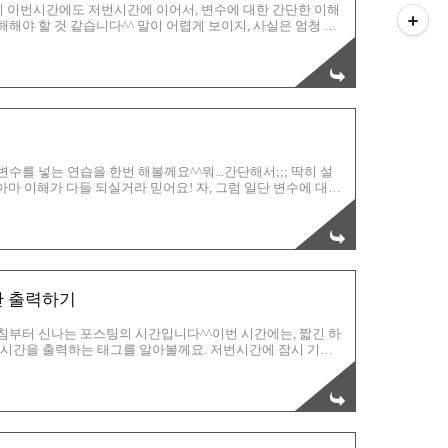
기 이번시간에도 저번시간에 이어서, 변수에 대한 간단한 이해
해야 할 것 같습니다^^ 말이 어렵게 보이지, 사실은 엄청 쉬
용어에 대해서 익숙해 져야 겠는데요,변수에 대한 개념은 간단
는 값을 임의로 부여할때그것을 기호화 한다고 보심 되어요~!
 보면 잘 모르시겠지요??? ㅎㅎㅎㅎ 스크립트 안에서 사용이
 지역변수!그리고, 그 밖에 쓰이는 var는 전역변수~! 전역변수는
수를 넣는 연습을 한번 해볼께요^^뭐...간단해서;;; 딱히 설
아마 이해가 다들 되실거라 믿어요! 자, 그럼 일단 변수에 대해
변하는 수치를 말하는 겁니다.즉! 사용자가 별도로 지정해 놓은
 말씀드리면, 지금 이렇게 블로그에 포스팅을 할때, 위에 다양
기나 폰트변화, 그리고 그림도 넣고~ 하잖아요? 이런 모든것들
 스크립트를 구성했습니다. 변수를 넣을때는, var 로 스타팅을
간 출력하기
아침부터 신나는 포스팅의 시간입니다^^이번 시간에는, 짧긴 하
 현재시간을 출력하는 태그를 알아볼께요. 저번시간에 잠시 기초
, 라는 코드를 사용하며, 자바는 헤드 안에도 들어갈 수 있
??? ㅎㅎㅎ 그리고, 다음시간에 다시 언급하겠지만, 쌈박한
보면 자바의 문법인데,잘 이해해 주시면 됩니다. 자, 이렇게 바
하는게 일반이구요, var는 variable 의 약자로서 해석하면,변