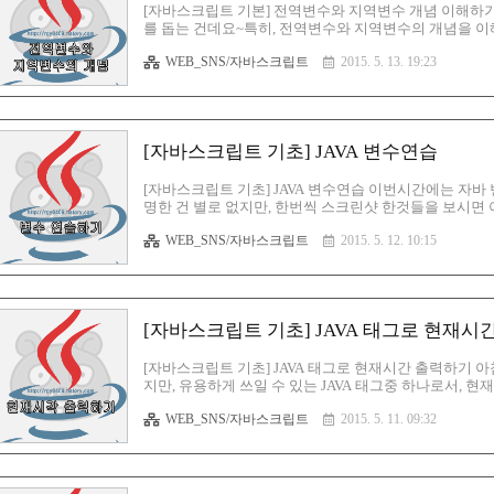
[자바스크립트 기본] 전역변수와 지역변수 개념 이해하
를 돕는 건데요~특히, 전역변수와 지역변수의 개념을 이해
운 개념이에요. 함수내에서도 쓰일수있는 변수~! 일단 
WEB_SNS/자바스크립트
2015. 5. 13. 19:23
하게 말씀을 드리자면, 내가 수치라던지 뭔가 변할수 있
자, 그리고 전역변수와 지역변수에 대한 개념이구요~글만
되어지구요, 한마디로, function 안에서 쓰이는 var 는
모든 스크립트..
[자바스크립트 기초] JAVA 변수연습
[자바스크립트 기초] JAVA 변수연습 이번시간에는 자바 변
명한 건 별로 없지만, 한번씩 스크린샷 한것들을 보시면 
서 간단한 개념을 알아봐야 겠죠??? 변수란? 말그대로 
WEB_SNS/자바스크립트
2015. 5. 12. 10:15
값을 JAVA 태그코드에 대입해서 변화를 주는건데, 쉽게
한 도구들이 있죠?도구를 활용하여, 글씨색이라던지, 크
이 다 변수라고 할 수 있겠습니다^^ 우선, 본문에 이렇게
하..
[자바스크립트 기초] JAVA 태그로 현재시
[자바스크립트 기초] JAVA 태그로 현재시간 출력하기 
지만, 유용하게 쓰일 수 있는 JAVA 태그중 하나로서,
를 다뤘었는데,복습겸사겸사~ 다시한번 여기에 언급하자면
WEB_SNS/자바스크립트
2015. 5. 11. 09:32
고, 바디에도 들어갈 수 있습니다.좀 자유롭다 해야하나요
걸 하나 포스팅 할꺼에요.그걸 보시고, 이 부분은 어떻게
디 안에 코드를 구성해 보았구요,var 라는 단어로 스타트를 
화를 ..