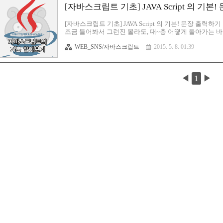
[자바스크립트 기초] JAVA Script 의 기본
[자바스크립트 기초] JAVA Script 의 기본! 문장 출력
조금 들어봐서 그런진 몰라도, 대~충 어떻게 돌아가는 바
이 아니라서, 일부는 이해하기도 하고,또 일부는 처음 듣
WEB_SNS/자바스크립트
2015. 5. 8. 01:39
알려드릴 수 있도록자바스크립트 기본을 익힐 포스팅을 
문장을 자바를 이용해서 띄워보도록 할께요. 우선, 헤드
는전 지금까지 포스팅을 보시면 이해가 되실거구요~자바도 마
◀
1
▶