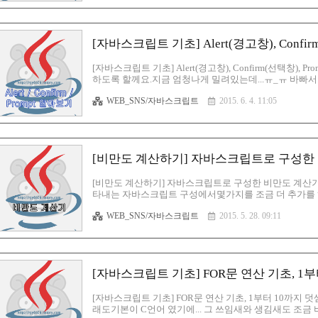
습니다. 그리고, document.write 출력부분에 변수는
하였지요. 그, 결..
[자바스크립트 기초] Alert(경고창), Confi
[자바스크립트 기초] Alert(경고창), Confirm(선택창
하도록 할께요.지금 엄청나게 밀려있는데...ㅠ_ㅠ 바빠서 
에 안들어 오네요...ㅠ_ㅠ 어쨌든! 아는만큼 무조건 포스팅 할께요^
WEB_SNS/자바스크립트
2015. 6. 4. 11:05
어에 대해서 어떤건지짤막하게 스크린샷을 보면서, 이용부분도
사용법 입니다. 익스플로러에서 노란색 삼각형안에 느낌
성하고, 익스플로러에서 시험을 해 보도록 하겠습니다. 
[비만도 계산하기] 자바스크립트로 구성한 비만
[비만도 계산하기] 자바스크립트로 구성한 비만도 계산기 V
타내는 자바스크립트 구성에서몇가지를 조금 더 추가를 하
치들은 한번에 입력할 수 있게끔 해주었습니다. 그리고,
WEB_SNS/자바스크립트
2015. 5. 28. 09:11
참고하시구요^^; 지난번에 썼던 BMI 계산기의 기본틀
의 두가지 스크린샷이 헤드부분 입니다. 보시면, if 문이
0.01을 해주는 이유는, 입력하실때, 소수점으로 굳이 입력
하면, 스..
[자바스크립트 기초] FOR문 연산 기초, 1
[자바스크립트 기초] FOR문 연산 기초, 1부터 10까지
래도기본이 C언어 였기에... 그 쓰임새와 생김새도 조금 