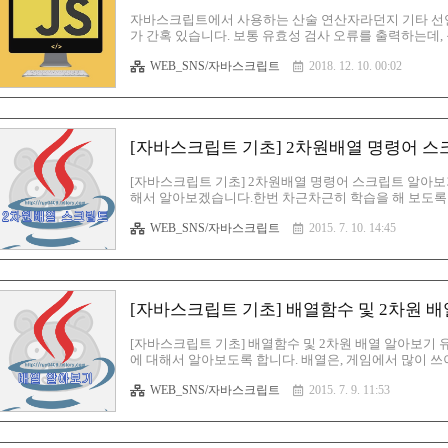
자바스크립트에서 사용하는 산술 연산자라던지 기타 선
가 간혹 있습니다. 보통 유효성 검사 오류를 출력하는데,
흔합니다. 그래서 이와 같은 경우에는 CDATA (C데이
WEB_SNS/자바스크립트
2018. 12. 10. 00:02
방법이며, 만약 js 파일을 별도로 만들어서 외부 스타
다. 또한 브라우저에 따라서 유효성 검사 오류가 생길수도
버전에서는 오류를 띄우지는 않습니다. 여기 보시면 // 와 
습니다. 이렇게 ..
[자바스크립트 기초] 2차원배열 명령어 
[자바스크립트 기초] 2차원배열 명령어 스크립트 알아보
해서 알아보겠습니다.한번 차근차근히 학습을 해 보도록
어떻게 보면 심화학습 시간인데요, 2차원배열에 대한 
WEB_SNS/자바스크립트
2015. 7. 10. 14:45
니다. 메소드는 2차원배열에서 쓰는 명령어들 입니다.indeOf, 
를 해 두시면 좋구요~ 이제 하나하나 알아보도록 할께요. 
도록 도와주는 명령어 입니다.위의 예제를 보시면 아시겠지요
반..
[자바스크립트 기초] 배열함수 및 2차원 
[자바스크립트 기초] 배열함수 및 2차원 배열 알아보기
에 대해서 알아보도록 합니다. 배열은, 게임에서 많이 쓰
벨 1때는 쪼랩 몬스터만 나오게 하고...점점 레벨이 오르
WEB_SNS/자바스크립트
2015. 7. 9. 11:53
열 입니다. 자, 이것이 배열의 기본 구조 입니다.[] 이
안의 것은 지난시간에 배운 for 문 아시죠??? 배열 변수는 여
의 갯수들을 말하는 것입니다. 저기서는 소녀시대 맴버들을 