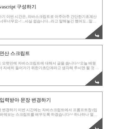
script 구성하기
 구성하기 이번 시간은, 자바스크립트로 아주아주 간단한기초계산
무너무요~! ...사실 쉽습니다...라고 말해놓긴 했어도...말이
말이죠. 어쨌든~ 한번 스크립트가 어떤식으로 짜여져 있는지 한번
어 있습니다.간단하죠?? ㅎㅎㅎ 점차점차 늘려나갈 계획이에
능을 추가적으로 등록할껀데...음...더 공부를 해야...ㅠ_ㅠ 아
 어떻게 구성이 되어 있는지 한번 알아봅시다! 부분 입니..
및 연산 스크립트
크립트 오랫만에 자바스크립트에 대해서 글을 씁니다^^오늘 배웠
 더 자세히 들어가기 위한기초단계라고 생각해 주시면 될 것 같
 중복되는 부분이 많으므로,함수 부분은, 저번에 BMI 비만도
그를 보시면서 연구하셔도 좋은 도움이 되지요! 우선은, 아래의
 도형으로 표현해 놓았는데,간단하게 말해서, 함수는 일종의 마
어가 있고, 우리는 그걸 트릭 이라고 하죠^^마술에서 표현하는
 입력받아 문장 변경하기
장 변경하기 이번 시간에는 자바스크립트에서 프롬프트창 (입
, 바꿔보는 스크립트를 배우도록 하겠습니다^^ 하나하나 열심
끝까지 인내를 가지고 한번 따라해 주시길 바래요! 우선, 늘
 그 다음부터 본격적으로 스크립트를 구성해 나가 보도록 합
 변수를 만들고,X에다가 0.1 을 e를 이용해서 표현해 보았