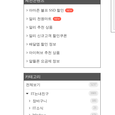
세컨콘텐츠
아마존 블프 SSD 할인
NEW
알리 천원마트
NEW
알리 추천 상품
알리 신규고객 할인쿠폰
배달앱 할인 정보
아이허브 추천 상품
알뜰폰 요금제 정보
카테고리
5237
전체보기
1601
IT는내친구
181
장바구니
21
IT소식