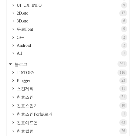
UI_UX_INFO
9
2D.etc
17
3D.etc
6
9
무료Font
C++
2
Android
2
A.I
1
561
블로그
TISTORY
116
Blogger
23
11
스킨제작
71
친효스킨
10
친효스킨2
1
친효스킨For블로거
43
친효애드온
76
친효컬럼