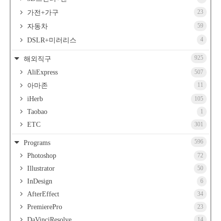
23
가전+가구
59
자동차
4
DSLR+미러리스
925
해외직구
AliExpress
507
11
아마존
iHerb
105
Taobao
1
ETC
301
596
Programs
Photoshop
72
Illustrator
50
InDesign
6
AfterEffect
34
PremierePro
23
DaVinciResolve
14