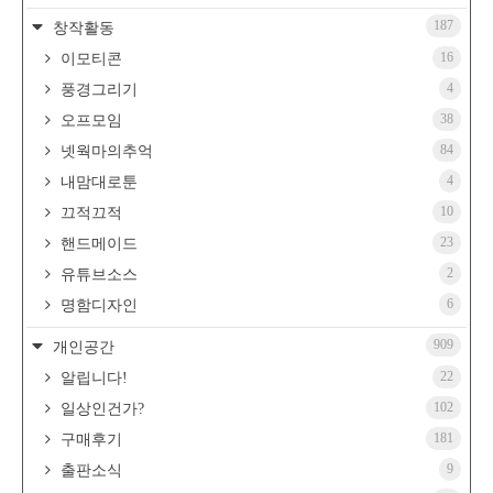
187
창작활동
16
이모티콘
4
풍경그리기
38
오프모임
84
넷웍마의추억
4
내맘대로툰
10
끄적끄적
23
핸드메이드
2
유튜브소스
6
명함디자인
909
개인공간
22
알립니다!
102
일상인건가?
181
구매후기
9
출판소식