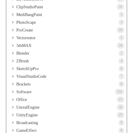
ClipStudioPaint
31
MediBangPaint
5
PhotoScape
3
ProCreate
19
Vectornator
1
3dsMAX
24
Blender
2
ZBrush
4
SketchUpPro
6
VisualStudioCode
7
Brackets
8
Software
151
Office
15
UnrealEngine
32
UnityEngine
25
Broadcasting
9
GameEffect
9