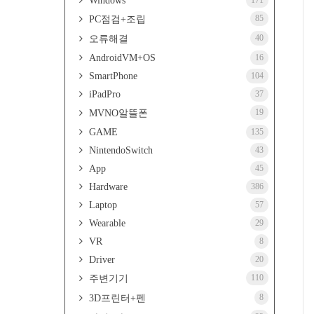
Windows
171
85
PC점검+조립
40
오류해결
AndroidVM+OS
16
SmartPhone
104
iPadPro
37
19
MVNO알뜰폰
GAME
135
NintendoSwitch
43
App
45
Hardware
386
Laptop
57
Wearable
29
VR
8
Driver
20
110
주변기기
8
3D프린터+펜