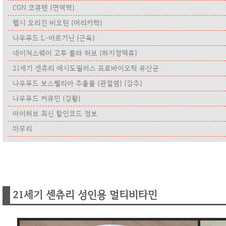
CGN 코큐텐 (면역력)
헬시 오리진 비오틴 (머리카락)
나우푸드 L-아르기닌 (근육)
네이쳐스웨이 고투 콜라 허브 (하지정맥류)
21세기 센츄리 애시도필러스 프로바이오틱 유산균
나우푸드 보스웰리아 추출물 (관절염) (강추)
나우푸드 커큐민 (강황)
아이허브 최신 할인코드 정보
마무리
21세기 센츄리 성인용 멀티비타민