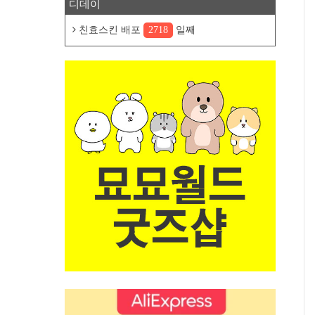
디데이
친효스킨 배포
2718
일째