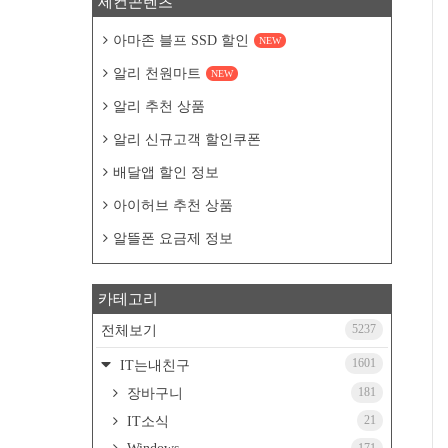
세컨콘텐츠
아마존 블프 SSD 할인
NEW
알리 천원마트
NEW
알리 추천 상품
알리 신규고객 할인쿠폰
배달앱 할인 정보
아이허브 추천 상품
알뜰폰 요금제 정보
카테고리
5237
전체보기
1601
IT는내친구
181
장바구니
21
IT소식