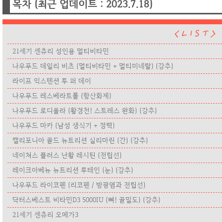
목차 (최근 업데이트 : 2023.7.18)
21세기 센츄리 성인용 멀티비타민
나우푸드 데일리 비츠 (멀티비타민 + 멀티미네랄) (강추)
라이프 익스텐션 투 퍼 데이
나우푸드 레스베라트롤 (항산화제)
나우푸드 로디올라 (황경천! 스트레스 완화) (강추)
나우푸드 마카 (남성 생식기 + 정력)
캘리포니아 골드 뉴트리션 실리마린 (간) (강추)
네이쳐스 플러스 난황 레시틴 (전립선)
레이크아베뉴 뉴트리션 루테인 (눈) (강추)
나우푸드 라이코펜 (리코펜 / 방광염과 전립선)
닥터스베스트 비타민D3 5000IU (뼈! 골밀도) (강추)
21세기 센츄리 오메가3