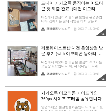
두 번 진행했던 내용이 합쳐져 있습니다. 최
드디어 카카오톡 움직이는 이모티
근에 새로 오신 분들이 계셔서 이모티콘 프
로 작가님이신 자홍 작가님께서 손수 본인의
콘 첫 제출 완료! (대전 이모티콘
100% 경험 노하우가 담긴 특강을 연이어 진
모임 + 잇마이타이 탐방)
행해 주셨습니다. 매우 감사할 따름입니다.
대전에서 열심히 이모티콘 모임을 운영중입
카카오톡 이모티콘 자홍 작가님의 특강! 1회
니다. 집에서는 절대 작업을 하지 않는 저이
차는 은영상점에서 진행되었습니다. 은영상
기에 이렇게 일주일에 최소 한 번씩 모여서
점은 이모티콘 회원님 중에서 운영하시는 제
창작활동/이모티콘
2023. 7. 13. 00:07
이모티콘 작업을 하고 있습니다. 최근에는
로웨이스트샵입니다. 다양한 재활용 상품 및
좋은 소식이 있었습니다. 프로 작가이신 자
자체 개발 제품들도 꽤 있어서 구경하는..
홍 작가님께서 드디어 슬럼프를 극복하시고
새로운 캐릭터로 카카오톡 이모티콘 승인을
받게 되셨습니다. (짝짝짝) 정말 정말 축하받
제로웨이스트샵 대전 은영상점 방
을 일이죠! 이 좋은 기운을 모임 때 실시간으
로 알게 되어 그 기쁨은 배가 되었고 참여하
문 후기 (with 이모티콘 동아리 모
셨던 분들 모두 좋은 기운을 받았으리라 생
임)
각합니다. 저도 그 기운 덕분에 막판 스피드
대전에서 이모티콘 모임을 열심히 꾸려가는
를 끌어올려서 드디어 움직이는 이모티콘을
모임장 묘묘입니다. 아, 저 닉네임이 두개입
완성할 수 있었으니까요. 과연 나의 운명
니다. 하나는 이곳 친절한효자손 취미생활
은...?! 심사는 통상적으로 2주 정도 걸리며
창작활동/이모티콘
2023. 3. 19. 00:03
티스토리에서 활동하는 친절한효자손이며
매주 수요일에 결과가 나온다는 자홍님 말씀
다른 하나는 묘묘입니다. 묘묘는 대전에서만
을 잘 새겨듣고 앞으로 이주 뒤의 수..
사용하는 또 다른 네이밍이에요. 이모티콘과
HTML 관련 모임을 운영하는데 두곳 모두 묘
묘로 활동 중입니다. 이번 주 이모티콘 모임
카카오톡 이모티콘 가이드라인
은 은영상점이라는 곳에서 진행되었습니다.
최근 가입하신 회원 중 한 분께서 은영상점
360px 사이즈 프레임 공유합니다
이라는 제로웨이스트샵을 운영중이고 꽤 공
간이 크고 큰 테이블도 있어서 그림 그리기
안녕하세요. 친절한효자손입니다. 저는 이모
에 적합하겠더군요. 몰랐는데 은영상점은 다