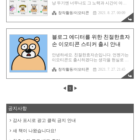
게 됩니다. 그러다가 문득 생각한 것입니다.
냥 두기엔 너무나도 그 노력과 시간이 아까
차라리 모임 활동을 통해 반 강제적으로 몸
워서 OGQ 스튜디오에 등록했습니다. OGQ는
뚱이를 밖으로 내보내게 하면 뭐라도 작업하
창작활동/이모티콘
2021. 8. 27. 00:09
Open Global Question의 약자입니다. 회사인
지 않을까 하구요. 실제로 그림 모임도 하나
데 원래는 이모티콘을 제작하던 업체였다고
운영하고 있는데 그렇게해서 효과를 톡톡..
하는군요. 이 회사를 네이버에서 등용한 것
이지요. 아무튼 OGQ 크리에이터 스튜디오에
는 정말 다양한 작품들이 있습니다. 아마추
블로그 에디터를 위한 친절한효자
어 작가분들부터 프로분들까지 다양한 능력
자분들이 살아숨쉬는 공간입니다.
손 이모티콘 스티커 출시 안내
https://ogqmarket.naver.com/ 소셜 크리에이
터 플랫폼 - 네이버 OGQ마켓 2.0 스티커, 이
안녕하세요. 친절한효자손입니다. 언젠가는
미지, 음원, 컬러링시트 등 크리에이터의 다
이모티콘도 출시하겠다는 생각을 현실로 만
양한 디지털 콘텐츠들을 만나보세요.
들었습니다. 친절한효자손이 직접 만든 이모
ogqmarket.naver.com 네이버 OGQ 마켓은 이
창작활동/이모티콘
2021. 7. 27. 21:45
티콘이 드디어 승인을 받았습니다. 심사는
런 공간입니다. 한번 직접 방문하시어..
대략 이주 정도 걸렸습니다. 반신반의했는데
다행히 승인을 해주네요. 너무 기쁩니다. 본
이모티콘의 사용 용도는 블로그 운영입니다.
◀
1
▶
블로거 분들께서 사용하시면 요긴하게 쓸 수
있을 것입니다. 블로거 한정이어서 일반인
분들께서 사용하기에는 다소 부적절할 수 있
습니다. 다음에 만들 이모티콘은 일반인까지
공지사항
모두 사용 가능한 것으로 구상중이니 기대해
주셔도 좋습니다. 이모티콘 미리보기 처음
도전하는 분야여서 움직이지 않는 고정형 이
감사 표시로 광고 클릭 금지 안내
모티콘으로 제작했습니다. 움직이는건 너무
고난이도의 작업입니다. 한 프레임을 하나
새 책이 나왔습니다요!
하나 장인 정신을 발휘해 그려야하는데 아직
은 ..