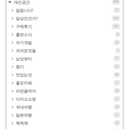
909
개인공간
22
알립니다!
102
일상인건가?
181
구매후기
9
출판소식
16
자기개발
3
귀여운것들
57
남성뷰티
25
향기
89
맛있는것
13
좋은카페
20
라면을먹자
53
다이소쇼핑
10
국내여행
53
일본여행
19
책책책