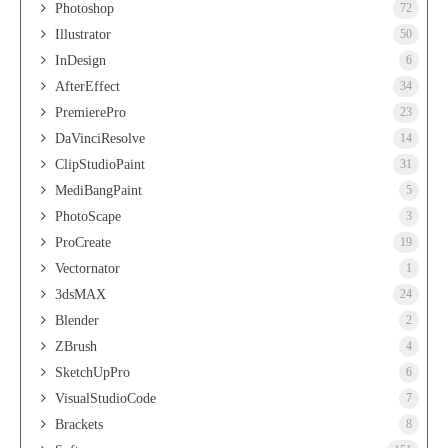
Photoshop
72
Illustrator
50
InDesign
6
AfterEffect
34
PremierePro
23
DaVinciResolve
14
ClipStudioPaint
31
MediBangPaint
5
PhotoScape
3
ProCreate
19
Vectornator
1
3dsMAX
24
Blender
2
ZBrush
4
SketchUpPro
6
VisualStudioCode
7
Brackets
8