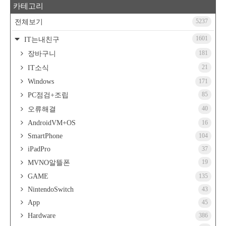
카테고리
5237
전체보기
1601
IT는내친구
181
장바구니
21
IT소식
Windows
171
85
PC점검+조립
40
오류해결
AndroidVM+OS
16
SmartPhone
104
iPadPro
37
19
MVNO알뜰폰
GAME
135
NintendoSwitch
43
App
45
Hardware
386