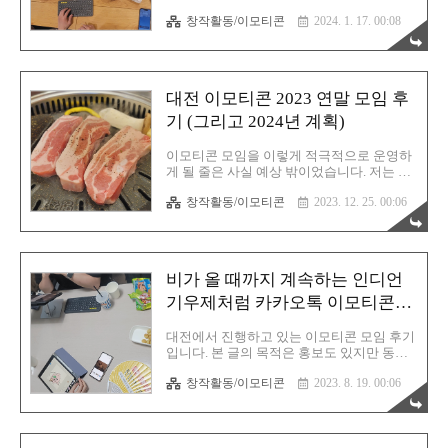
기나고요? 그냥 누구라도 이 글을 보시고 잠
에 목이 마르네요. 어디 누가 이기나 붙어보
깐이라도 환경을 위한 작은 실천을 해야겠다
창작활동/이모티콘
2024. 1. 17. 00:08
자는 마음으로 계속해서 도전 중입니다. 매
고 마음을 먹기를 바라는 마음 때문입니다.
번 도전할때마다 이것 저것 스타일이나 컨샙
인류의 작은 노력이 지구 온도를 1도 ..
을 다양화해서 시도하는 중인데 자홍 작가님
의 말을 굳건히 믿고 있습니다. 분명 된다는
말을 말이지요. 대전 지역에서 활동중이신
대전 이모티콘 2023 연말 모임 후
이모티콘 작가분들은 분명 계실 것 같은데
다들 바쁘신 모양인지, 아니면 혼자 작업하
기 (그리고 2024년 계획)
시는게 편하신지는 몰라도 너무 소식이 없군
요. 자홍 작가님께서는 이 모임에서 어떻게
이모티콘 모임을 이렇게 적극적으로 운영하
든 이모티콘 작가분들을 많이 만들어 큰 인
게 될 줄은 사실 예상 밖이었습니다. 저는 그
맥으로 활용할 생각을 가지고 계십니다. 저
냥 설렁설렁할 생각이었거든요. 근데 첫 미
역시 동의하는 부분이고요. 대전 카톡 이모
창작활동/이모티콘
2023. 12. 25. 00:06
승인을 받고 뭔가 가슴 한 켠에 살포시 불꽃
티콘 작가 인프라를 구축하여 든든한 백그라
이 피어오르는걸 느꼈습니다. 그 감정은 분
운드를 만들고 싶습니다. 그러기 위해서는
함이었어요. 솔직히 저는 그림에는 근본없는
늘..
자신감이 있었습니다. 웹툰 수준까지는 무리
더라도 단순함의 대명사인 이모티콘 그림은
비가 올 때까지 계속하는 인디언
무한한 자신감이 있었어요. 근데 미승인을
받으니까 약간 현실 부정적인 마음이 샘솟았
기우제처럼 카카오톡 이모티콘도
던거죠. 그렇게 이모티콘 도전 욕심의 도화
합격 할 때까지 도전한다 (Feat. 자
선이 점화되고 말았습니다. 두번째 도전에도
대전에서 진행하고 있는 이모티콘 모임 후기
홍 작가님 특강)
미승인... 세번째, 네번째도 미승인! 결국 20
입니다. 본 글의 목적은 홍보도 있지만 동시
번이 넘도록 계속 미승인을 받으니까 근자감
에 대전에서 이모티콘을 도전하시는 분들을
도 거의 바닥을 드러냅니다. 이모티콘을 만
창작활동/이모티콘
2023. 8. 19. 00:06
위한 모집글이 되기도 합니다. 따라서 관심
만하게 본 제 자신에게도 큰 반성을 하게 되
있으신 분들은 본문 마지막에 있는 카카오톡
었고요. 지금은 승인을 받으신 작가님께..
오픈 채팅방으로 들어오시면 되시겠습니다.
이번 모임 후기글은 통합글입니다. 모임을