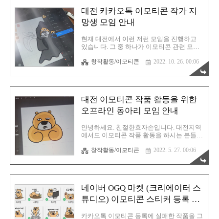
많았고 이모티콘 시장이 엄청 커짐에 따라
대전 카카오톡 이모티콘 작가 지
뭔가 직접 그린 이모티콘을 하나쯤은 갖고
싶다는 마음이 강하게 생겨서 활동하게된 모
망생 모임 안내
임 중 하나입니다. 사실 이 모임은 제가 만든
건 아니고 초창기에 당근 커뮤니티의 글을
현재 대전에서 이런 저런 모임을 진행하고
보고 활동을 시작하게 된건데 어느덧 인원이
있습니다. 그 중 하나가 이모티콘 관련 모임
10명이 넘었습니다. 처음에는 모임장님과 저
입니다. 카톡이나 OGQ마켓, 라인 마켓 등에
뿐이었습니다. 모임 후기 이모티콘 모임은
창작활동/이모티콘
2022. 10. 26. 00:06
이모티콘 관련 작품을 올려서 작가로 활동하
말그대로 이모티콘 작가를 꿈꾸는 분들이 모
고자 하는 분들을 위한 모입니다. 현재 저는
여 작품 활동을 하는 모임입니다. 현재..
한 번 떨어졌습니다. 카카오톡 이모티콘에
출품했는데 낙방하고 말았습니다. 이후에 두
번째 멈티(멈춘 이모티콘)를 준비중입니다.
대전 이모티콘 작품 활동을 위한
현재 작업중인 것 중 하나입니다. 컨샙은 뭔
가 분노 상태에 접어들었을 때 사용하기 좋
오프라인 동아리 모임 안내
은 이모티콘입니다. 즉 현재 감정 표출에 용
이한 이모티콘인거죠. 이게 문제가... 후반으
안녕하세요. 친절한효자손입니다. 대전지역
로 갈 수록 앞에 그렸던 그림체와의 괴리감
에서도 이모티콘 작품 활동을 하시는 분들이
이라고 해야하나요? 이 부분은 일단 다 완성
많을 것으로 예상됩니다. 개인적으로는 집에
하고 난 이후에 수정하는것이 좋다는 자홍님
창작활동/이모티콘
2022. 5. 27. 00:06
서 작업이 잘 안 되더라구요. 자꾸 딴짓하는
의 말씀을 듣고 일단 32개를 다 그려내려고
시간도 많아지게 되고 말입니다. 하루는 그
노력 중입니다. 자홍님 이모..
냥 날을 확실히 비워두고 아침 일찍 아이패
드 하나만 들고 카페로 무작정 나갔던적이
있습니다. 이 날은 정말 작업을 많이 했었어
네이버 OGQ 마켓 (크리에이터 스
요. 그리고 뿌듯했죠. 오늘 하루를 알차게 보
냈다는 사실이 무척이나 자랑스럽게 느껴졌
튜디오) 이모티콘 스티커 등록 방
습니다. 이런 날을 자주 만들어야 하는데 생
법
각보다 게으른 저는 자주 밖을 나가지 못하
카카오톡 이모티콘 등록에 실패한 작품을 그