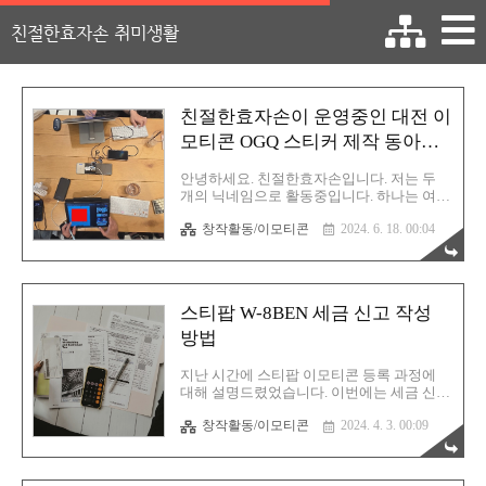
친절한효자손 취미생활
친절한효자손이 운영중인 대전 이
모티콘 OGQ 스티커 제작 동아리
소개
안녕하세요. 친절한효자손입니다. 저는 두
개의 닉네임으로 활동중입니다. 하나는 여러
분들께서 잘 아시는 지금의 친절한효자손이
창작활동/이모티콘
2024. 6. 18. 00:04
며 다른 하나는 묘묘라는 닉네임입니다. 묘
묘는 주로 그림 콘텐츠 활동에서 사용중인
닉네임입니다. 저는 오프라인 모임을 좋아하
기에 현재 약 3개의 성격을 가진 오프라인 대
전 모임을 운영중입니다. 코노모임, 웹코딩
스티팝 W-8BEN 세금 신고 작성
모임, 그리고 오늘 소개해드리는 이모티콘
모임입니다. 프로 작가님과 함께하는 이모티
방법
콘 모임대전에서 유일....한지는 모르겠는데
현재 제가 알기로는 아마 프로 작가님과 함
지난 시간에 스티팝 이모티콘 등록 과정에
께하는 모임은 이 모임 뿐입니다. 또한 이제
대해 설명드렸었습니다. 이번에는 세금 신고
막 작가의 길에 진입하신분이 무려 3분이나
서 작성 방법입니다. 영리를 추구하는 대다
계십니다. 이 세분은 모두 이 모임 활동중에
창작활동/이모티콘
2024. 4. 3. 00:09
수 사이트는 모두 세금 신고서를 작성해야만
탄생했어요. 통탄스럽게도 저는 아직 아마추
합니다. 특히 외국 플랫폼은 의무 과정인 듯
어 작가입니다. 제안하는 족족 모두 미승..
합니다. 아이허브도 그렇고 아마존도 마찬가
지고요. 스티팝(Stipop)도 마찬가지입니다.