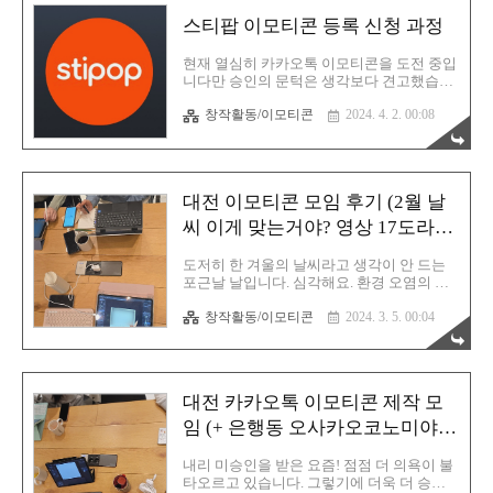
W-8BEN 세금 신고서를 작성해야 합니다. 그
스티팝 이모티콘 등록 신청 과정
나마 다행인것은 과거에는 모두 수기로 작성
했지만 이제는 사이트에서 제공하는 간단한
입력 과정만으로 세금 신고서 작성을 할 수
현재 열심히 카카오톡 이모티콘을 도전 중입
있게 되었습니다. 그럼 스티팝에 도전하시는
니다만 승인의 문턱은 생각보다 견고했습니
분들은 이 과정을 통해서 세금 신고서 작성
다. 튼튼했고요. 40번 넘게 도전했으나 모두
창작활동/이모티콘
2024. 4. 2. 00:08
을 잘 마무리 해보시기 바랍니다. 수익 관리
미승인! 가벼운 마음으로 시작한 이모티콘이
에 들어가보시면 오른쪽에 세금 정보란이 있
지만 확실히 타격은 있습니다. 나의 그림이
습니다. 세금 양식 제출 필요 상태라고 되어
이렇게나 센스가 없는 것인가라는 자괴감과
있죠. 바로 클릭해 줍니다. ..
억울함이 왠지 모르게 공존하는 이 감정! 별
로 안 좋아요. 스트레스가 쌓입니다. 그래서
대전 이모티콘 모임 후기 (2월 날
잠시 우회하는 맛을 즐겨보렵니다. 스티팝
스튜디오 가입 https://studio.stipop.io/ Stipop
씨 이게 맞는거야? 영상 17도라
Studio for Character Creators Stipop Studio is
고?)
home to 5,000+ character creators. With
도저히 한 겨울의 날씨라고 생각이 안 드는
Stipop, anyone can build their characters into
포근날 날입니다. 심각해요. 환경 오염의 후
business a..
기가 이렇게나 전달되고 있습니다. 환경 전
창작활동/이모티콘
2024. 3. 5. 00:04
문 과학자들은 이야기합니다. 이제 돌아올
수 없는 강을 건너는 중이라고 말이죠. 하지
만 인류는 늘 그래왔듯 최악의 위기를 반드
시 이겨낼 것이라고 믿습니다. 이건 과학자
뿐만 아니라 우리 인류 모두의 공통 과제이
대전 카카오톡 이모티콘 제작 모
며 작은 실천이라도 지금 당장 해야 하는게
맞습니다. 저는 진작에 개인 텀블러를 쓰기
임 (+ 은행동 오사카오코노미야끼
시작했습니다. 쓰레기는 초등학교 때부터 주
시식 후기)
머니에 보관하는 습관을 가지고 지금까지 유
내리 미승인을 받은 요즘! 점점 더 의욕이 불
지중이고요. 근데 갑자기 왜 환경 오염 이야
타오르고 있습니다. 그렇기에 더욱 더 승인