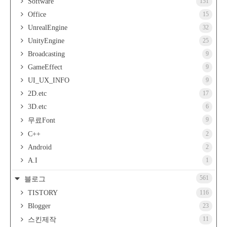
Software
151
Office
15
UnrealEngine
32
UnityEngine
25
Broadcasting
9
GameEffect
9
UI_UX_INFO
9
2D.etc
17
3D.etc
6
9
무료Font
C++
2
Android
2
A.I
1
561
블로그
TISTORY
116
Blogger
23
11
스킨제작