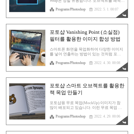
Wrap은 정말 유용합니다. 오브젝트를 왜곡할
작품을 그대로 바로 옆에 복사를 하겠습니
때 사용하는 기능 중 하나인데 입체감을 최
다. 당연히 이렇게 단순 복사를 하면 뭔가 공
Programs/Photoshop
2022. 5. 1. 00:07
대한 살리면서 자연스럽게 백그라운드에 스
간감에서 벗어나 상당히 이상한 결과로 나타
며들게 할 수 있는 기능 중 하나입니다. 그러
납니다. 이..
면 어떻게 사용하는 것인지 간단한 예를 들
어서 설명하겠습니다. 여기 버스 이미지가
있습니다. 그리고 도로 사진도 있습니다. 도
포토샵 Vanishing Point (소실점)
로 이미지는 백그라운드로, 버스를 맨 위로
필터를 활용한 이미지 합성 방법
레이어 배치를 했습니다. 지금 보시면 아시
겠지만 도로와 버스의 바라보는 각도가 맞지
않습니다. 마치 버스가 도로를 불법 점거한
스마트폰 화면을 목업화하여 다양한 이미지
것 같은 배치 상태입니다. 이래선 안 되니까
를 넣어 연출하는 방법이 있는 것처럼 포토
버스를 왜곡시켜 보도록 하겠습니다. 버스
샵의 필터 중 하나인 Vanishing Point (소실
레이어를 선택 후 Edit > Perspective Wrap으
Programs/Photoshop
2022. 4. 30. 00:08
점) 기능을 응용하여 목업화하는 방법도 있
로 들어갑니다. 이제부터는 편집 모드입니
습니다. 스마트 오브젝트보다 사용 방법이
다. ..
간단하다는 장점이 있습니다만 한 번 적용시
키면 차후 편집 부분에서는 조금 어렵다는게
단점입니다. 아무튼 어떻게 하는건지 알아보
포토샵 스마트 오브젝트를 활용한
겠습니다. 포토샵으로 편집용 이미지를 가지
책 목업 만들기
고 옵니다. 저는 노트북으로 예를 들어보겠
습니다. 이 방법은 직선 형태인 오브젝트에
적용시키는게 유리합니다. 말그대로 소실점
포토샵용 무료 목업(MockUp) 이미지가 참
을 사용하는 방식이기 때문입니다. 곡선 형
많이 배포되고 있습니다. 이런 무료 목업 파
태는 제대로 적용이 되지 않을 수 있습니다.
일을 사용한다면 원하는 제품 이미지를 순식
참고하시기 바랍니다. 노트북 화면을 대처할
Programs/Photoshop
2022. 4. 29. 00:06
간에 만들어 낼 수 있습니다. 하지만 직접 촬
이미지도 가지고옵니다. 방금 가져온 이미지
영한 사진으로 만들어야 하는 상황이라면 어
의 썸네일에서 Ctrl를 누른 채 ..
떻게 하면 좋을까요? 이럴때는 포토샵의 스
마트 오브젝트 (Smart Object) 기능을 활용하