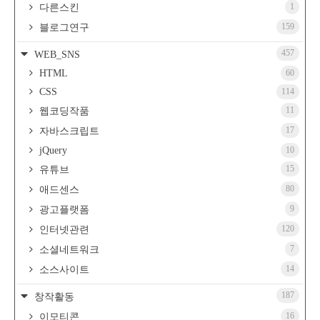
1
다른스킨
159
블로그연구
457
WEB_SNS
HTML
60
CSS
114
11
웹코딩작품
17
자바스크립트
jQuery
10
15
유튜브
80
애드센스
9
광고플랫폼
120
인터넷관련
7
소셜네트워크
14
소스사이트
187
창작활동
16
이모티콘