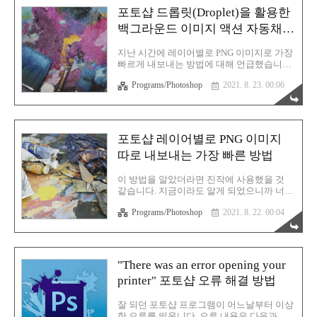
이 있었더라면... 한방에 패스선을 따냈을텐
포토샵 드롭릿(Droplet)을 활용한
데 말입니다. 정말 아쉽습니다. 아마 대부분
백그라운드 이미지 액션 자동채우
은 이렇게 수동으로 한땀한땀 정성을 다해
패스 라인을 만들 것입니다. 저 역시 이렇게
기 방법
사용해 왔습니다. 하지만! 이제 이렇게 시도
지난 시간에 레이어별로 PNG 이미지로 가장
해 보시기 바랍니다. Content-Aware Tracing
빠르게 내보내는 방법에 대해 언급했습니다.
Tool포토샵 실행 후 Edit > Preferences >
이제 투명한 PNG 이미지 파일들이 준비되었
Technology Previews로 들어갑니다. 또는 그
Programs/Photoshop
2021. 8. 23. 00:06
으니 백그라운드를 넣어주는 액션을 제작해
냥 환경설정으로 들어가도..
봅니다. 포토샵 액션(Action)에 대한 부분은
따로 작성해놓은 글이 있으니 아래의 내용을
참고해 주시기 바랍니다. 포토샵의 액션
(Action) 메뉴를 간단히 배워보자 [포토샵기
포토샵 레이어별로 PNG 이미지
초] 포토샵의 액션(Action) 메뉴를 간단히 배
따로 내보내는 가장 빠른 방법
워보자포토샵에서의 액션 메뉴는 전문가 분
들도 많이 이용하는 부분으로서 솔직히 포토
샵 초짜인 제가 이걸 알게 되고 나서는 마치
이 방법을 알았더라면 진작에 사용했을 것
포토샵의 신세계 가 열린듯 했죠! 너무 유익
같습니다. 지금이라도 알게 되었으니까 너무
한 기능입니다. 혹시 모
나 큰 다행입니다. 넷웍마의 추억 시즌2를 열
rgy0409.tistory.com 또한 이렇게 완성된 액션
Programs/Photoshop
2021. 8. 22. 00:04
심히 그리고 있는데 백그라운드를 원하는 이
을 EXE 파일로 내보내는 방법에 대해서도 알
미지로 지정해서 JPG로 레이어별 하나 하나
아두도록 합니다...
파일 저장하는 방법을 이틀 연속 검색하고
있지만 딱히 뾰족한 방법이 보이지 않습니
다. 눈에는 눈, 이에는 이라고 했습니다. 그러
"There was an error opening your
니 당장 활용할 수 있는 포토샵 기술들을 총
printer" 포토샵 오류 해결 방법
동원해 봅니다. 현재 생각한 방법은 이렇습
니다. 총 두 번의 과정을 거쳐야 하는데 첫번
째 과정은 레이어를 각각 png 파일로 내보내
잘 되던 포토샵 프로그램이 어느날부터 이상
기를 하는 것입니다. 그 다음에는 png를 백그
한 오류를 띄웁니다. 오류 내용은 다음과 같