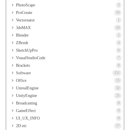
PhotoScape
3
ProCreate
19
Vectornator
1
3dsMAX
24
Blender
2
ZBrush
4
SketchUpPro
6
VisualStudioCode
7
Brackets
8
Software
151
Office
15
UnrealEngine
32
UnityEngine
25
Broadcasting
9
GameEffect
9
UI_UX_INFO
9
2D.etc
17