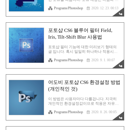
라운드를 넣어서 jpg로 변경하는 포토샵 액
습니다. There was an error opening your
Programs/Photoshop
2020. 12. 23. 00:13
션을 드롭릿(Droplet)를 만드는 것이죠. 이 두
printer. Printing functions will not be
가지 과정을 병행하면 완벽하게 png를 원하
available until you have selected a printer and
는 백그라운드..
reopened any documents. 으잉? 프린터 관련
오류란 말인가요? 참고로 현재 저는 프린터
를 사용하지 않습니다. 계륵과도 같은 프린
포토샵 CS6 블루어 필터 Field,
터라 그냥 없애기로 결정했습니다. 유지보수
Iris, Tilt-Shift Blur 사용법
가 더 힘들어서요. 아무튼 프린터가 없는데
뭔 프린터 오류란 말인가요? 더욱이 어제까
지만해도 이상 없었던 포토샵 프로그램이 왜
포토샵 필터 기능에 대한 미리보기 형태의
오늘부터는 갑자기 이런 오류를 발생시키는
글 입니다. 혹시 일일히 하나하나 적용시키
것일까요? 찾아봤습니다. 국내에서는 이 오
며 확인하기가 귀찮으시다면 도움이 될만한
류에 대한..
Programs/Photoshop
2020. 9. 1. 00:07
글 입니다. 미리 확인해 보고 이거 괜찮다고
생각되는 필터들은 즉각 적용하시어 완성하
시는데 도움이 되고자 하는 목적으로 작성하
고 있습니다. 복습겸 작성하는 이유도 있구
요. 사용중인 포토샵 버전은 CS6 입니다. 따
어도비 포토샵 CS6 환경설정 방법
라서 이전 버전에는 해당 기능이 없을수도
(개인적인 것)
있습니다. 상위 버전에서는 빠졌을수도 있습
니다. 참고하시기 바라겠습니다. Field Blur
원형 형태의 블루어를 적용합니다. 타원으로
이 방법은 사용자마다 다를겁니다. 지극히
적용도 가능하며 라운드가 다소 있는 형태의
개인적인 환경설정값이므로 적용은 자유입
사각형 형태로 블루어 효과도 넣을 수 있습
니다. 최대한 대중들이 많이 선호하는 환경
니다. 또한 포인트를 여러개 지정하여 다방
Programs/Photoshop
2020. 8. 26. 00:05
설정에 대한 부분만 언급했고 나머지 정말
면으로 블루어 효과를 지정할 수 있습니
그냥 최고로 개인적인 영역은 아예 언급하지
다. 포토샵에서의 필터 적용 방법은 간..
않겠습니다. 왜냐하면 호불호가 확실하거든
요. UI 인터페이스 설정가장 먼저 설정하는