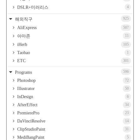
4
DSLR+미러리스
925
해외직구
AliExpress
507
11
아마존
iHerb
105
Taobao
1
ETC
301
596
Programs
Photoshop
72
Illustrator
50
InDesign
6
AfterEffect
34
PremierePro
23
DaVinciResolve
14
ClipStudioPaint
31
MediBangPaint
5