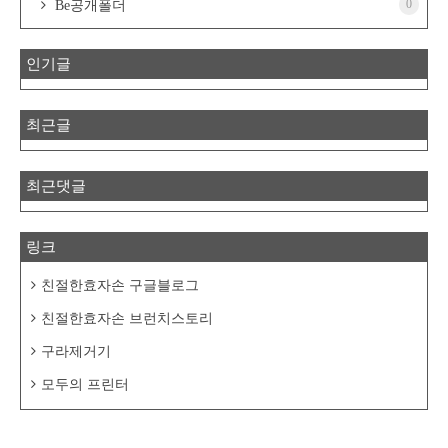
0
Be공개폴더
인기글
최근글
최근댓글
링크
친절한효자손 구글블로그
친절한효자손 브런치스토리
구라제거기
모두의 프린터