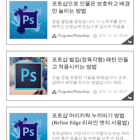
번 보시겠습니다. 먼저 새 이미지를 만듭니
포토샵으로 인물은 보호하고 배경
다. 저는 A4 사이즈로 만들었습니다. 그리고
만 늘리는 방법
이미지를 하나 아무거나 불러옵니다. 저는
그냥 이렇게 드래그해서 불러오는 방식을 자
주 사용합니다. 그리고 원하는만큼 이미지를
정말 꿀팁을 알았습니다. 이 노하우를 전수
키워줍니다. 보통 클리핑 마스크를 사용함에
해주신 선생님께 진심으로 감사의 마음을 전
있어서, 쉐이프 툴을 많이 이용하는 편 입니
합니다. 생각보다 너무 훌륭한 꿀팁이어서
다. 이번에는 모서리가 둥근 Rounded
Programs/Photoshop
2018. 10. 26. 00:04
꼭 기억하고 유용하게 사용하겠습니다. 그리
Rectangle Tool 을 사용해서 진행하겠습니다.
고 이 노하우를 여러분들께도 공유하겠습니
해당 툴을 선택해 주세..
다. 보통 배경을 바탕으로한 인물 사진을 찍
으시고, 가로 혹은 세로 사이즈를 늘릴 때 사
용합니다. 줄이는건 문제가 안 됩니다. 왜냐
포토샵 벌집(정육각형) 패턴 만들
하면 그냥 자르면 되니까요. 늘릴때가 문제
고 적용시키는 방법
입니다. 아시다시피 비트맵 이미지들은 픽셀
을 기준으로 완성이 되고, 억지로 사이즈를
키우면 픽셀 또한 억지로 늘어난만큼 생성되
오늘 정말 유용한 기술을 배웠습니다. 포토
어 화면이 깨진다는 표현의 현상이 일어납니
샵에서 패턴을 만드는 방법입니다. 패턴 등
다. 이럴 때 이 방법을 사용하시면 도움 됩니
록과 적용 방법은 무척이나 쉽습니다. 여러
다. 바로 실전으로 들어가겠습니다. 먼저 늘
Programs/Photoshop
2018. 10. 20. 00:07
가지 패턴 중 가장 어려웠던게 바로 벌집 (정
리고자 하는 사진을 아무거나 불러옵니다.
육각형) 패턴을 만드는 방법이었습니다. 이
그리고 퀵 셀렉션 선택툴을 눌러주세요. 아..
방법도 안 되고, 저 방법도 통하지 않아서 결
국 구글링을 통해 살짝 힌트를 엿봤는데, 생
각보다 간단했습니다. 패턴이 어디부터 어디
포토샵 머리카락 누끼따기 방법
까지인건지를 파악해야 하는데 그게 한 눈에
(Refine Edge 리파인 엣지 사용법)
잘 안 들어오네요. 아직 익숙하지 않아서 그
런것이라고 생각하겠습니다. 거두절미하고
바로 본론으로 들어가겠습니다. 당연히 처음
포토샵에서 가장 따기가 어렵다고 하는 머리
해야 할 일은 새 파일을 만드는 것 입니다.
카락 혹은 동물의 털 부분을 아주 손 쉽게 딸