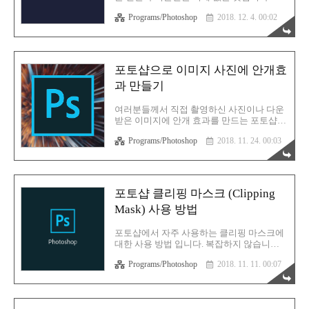
온다는것을 확인하고, 10시 이후에 바로
냐하면 파노라마 촬영 방법이 있으니까요.
KPC 사이트에 들어가서 확인을 했
Programs/Photoshop
2018. 12. 4. 00:02
따라서 이 기능은 어쩌면 쓸모 없을지도 모
rgy0409.tistory.com 그러면 본격적으로 GTQ
르겠습니다. 그러나! 아는만큼 답이 보이듯,
연습용..
포토샵에서 연속되는 하나하나의 이미지를
연이어 합치기보다는 이 기능 하나만으로 한
방에 여러장을 옆으로 자연스럽게 붙여서 파
포토샵으로 이미지 사진에 안개효
노라마로 만들 수 있습니다. 또한 좀더 오버
과 만들기
해서 말씀 드리자면, 오늘날 사용하고 있는
360도 뷰 같은 VR 기술에도 써먹을 수 있습
니다. 바로 본론으로 들어가보도록 하겠습니
여러분들께서 직접 촬영하신 사진이나 다운
다. 포토샵 파노라마 이미지 만들기 : 방법1
받은 이미지에 안개 효과를 만드는 포토샵
먼저 연속되는 사진을 준비합니다. 이런식으
강좌 입니다. 어렵지 않습니다. 금방 할 수 있
로요. 다음, 포토샵에서 불러오기를 할건데
Programs/Photoshop
2018. 11. 24. 00:03
습니다. 저는 포토샵 버전이 CS6 입니다. 참
단순 불러오기가 아닌, 위에서 보시는 것 처
고하시기 바랍니다. 먼저 사진을 불러옵니
럼 불러오도록 합니다. File > ..
다. 새 레이어를 하나 만듭니다. Filter >
Rander > Clouds 로 들어갑니다. 그러면 방금
만든 새 레이어에 이렇게 구름 효과가 생성
포토샵 클리핑 마스크 (Clipping
됩니다. Ctrl + F를 계속 누르시면 스타일이
Mask) 사용 방법
조금씩 바뀝니다. 이제 채널 탭으로 갑니다.
여기에서 Blue 채널을 선택합니다. 블루채널
을 복사해서 알파채널을 하나 생성합니
포토샵에서 자주 사용하는 클리핑 마스크에
다. 방금 만든 알파채널을 선택하시고 Ctrl +
대한 사용 방법 입니다. 복잡하지 않습니다.
L 을 눌러서 레벨을 변경합니다. 어두운 부분
포토샵에서는 자주 사용하는 기능에 대해서
은 더 어둡게, 밝은 부분은 더 밝게 만듭니다.
Programs/Photoshop
2018. 11. 11. 00:07
는 사용이 간편하게 되어 있는 편 입니다. 클
저 빨간색 표시 부분을 옮기시면 ..
리핑 마스크는 어떤 오브젝트의 형태 위에서
만 두번째 이미지가 보여지도록 만드는 기능
입니다. 말로는 설명이 어려우니까 직접 한