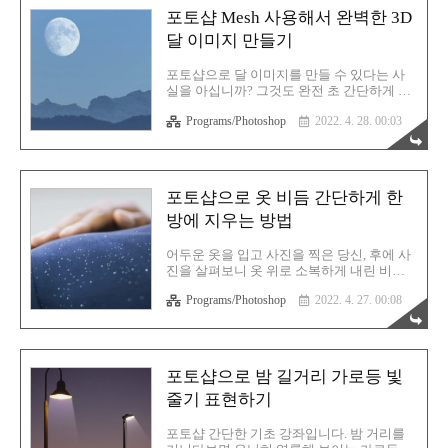
여 쉽고 간편한 목업 이미지를 연출할 수 있
포토샵 Mesh 사용해서 완벽한 3D
습니다. 책에 어떤 문구라던지 책 내용에 대
달 이미지 만들기
한 프리뷰 스타일 형식으로 뭔가 목업을 만
들 계획이라고 가정하겠습니다. 그러므로 목
업용으로 사용할 책 이미지를 하나 준비합니
포토샵으로 달 이미지를 만들 수 있다는 사
다. 직접 촬영한 목업용 책 이미지면 훨씬 좋
실을 아십니까? 그것도 완전 초 간단하게 말
습니다. 당연히 책은 아무 내용도 없는 순백
입니다. 그냥 달도 아니고 나사에서 직접 제
의 공간이어야 합니다. 사각형 도형툴을 선
Programs/Photoshop
2022. 4. 28. 00:03
공하고 있는 리얼한 달의 표면 이미지를 그
택합니다. 백그라운드는 흰색이고 선의 두께
대로 가지고와서 사용해 만드는 달입니다.
는 0으로 만들어 없애..
어떻게 만드는지 궁금하시다면 바로 따라해
주시기 바랍니다. 나사 공식 페이지의 달 이
미지 KIT SVS: CGI Moon KitPlanets and
포토샵으로 옷 비듬 간단하게 한
Moons ID: 4720 CGI Moon Kit
방에 지우는 방법
Visualizations by Ernie Wright Released on
September 6, 2019 These color and elevation
maps are designed for use in 3D rendering
어두운 옷을 입고 사진을 찍은 당신, 후에 사
software. They are created from data ass..
진을 살펴보니 옷 위로 소복하게 내린 비듬!
이것을 포토샵에서 일일히 하나씩 지우고 계
Programs/Photoshop
2022. 4. 27. 00:08
시나요? 이 방법을 사용하시면 훨씬 더 많은
편집 시간을 절약할 수 있을 것입니다. 포토
샵은 편집 프로그램입니다. 지금까지 수 많
은 버전이 업그레이드 되면서 일상 생활에서
자주 사용할법한 수 많은 기능들도 덩달아
포토샵으로 밤 길거리 가로등 빛
업그레이드 되었습니다. 그럼 옷에 묻은 비
줄기 표현하기
듬을 간단하게 지우는 방법을 한번 살펴보겠
습니다. 구글에서 대충 찾은 이미지입니다.
정장 위에 쌓인 저 비듬들! 극혐입니다. 현재
포토샵 간단한 기초 강좌입니다. 밤 거리를
이미지가 이거 하나밖에 없으니 레이어에는