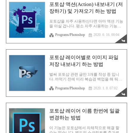
부분은 늘 이겁니다. 왼쪽의 도구툴이 기본
포토샵 액션(Action) 내보내기 (저
적으로 1라인인데 이것을 2라인으로 만드는
장하기) 및 가져오기 하는 방법
것 입니다. 빨간색 화살표로 표시되어 있는
부분의 작은 세모를 눌러보시면 1줄과 2줄로
왔다 갔다 하는걸 확인할 수 있습니다. 예로
포토샵을 자주 사용하신다면 아마 액션 기능
부터 포토샵은 도구툴이 2라인 이었다가 1라
을 아실 겁니다. 평소 자주 사용하는 기능들
인 도구툴로 변신하기 시작했습니다. 하지만
을 액션파일로 저장해서 매번 번거롭게 작업
이미 구버전부터 쭉 써오시던 분들은 당연히
Programs/Photoshop
2020. 6. 16. 00:04
하지 않아도 되는 아주 편리한 기능 입니다.
2라인이 익숙하기 때문에 이 형태를 더 선호
포토샵에서는 따로 백업하는 기능이 없어서
합니다. 저 역시도 두 줄이 훨씬 편리..
이런 액션들을 따로 파일로 저장하거나 반대
로 저장된 액션 파일을 불러올 수 있습니다.
포토샵 액션에 대한 자세한 내용은 아래의
포토샵 레이어별로 이미지 파일
글을 살펴보시면 됩니다. 포토샵 꿀팁! 액션
저장 내보내기 하는 방법
(Action)메뉴를 실행파일로 저장하여 편리하
게 사용하기 [포토샵기초] 포토샵 꿀팁! 액션
(Action)메뉴를 실행파일로 저장하여 편리하
벌써 포토샵 관련 글만 3개를 작성 중 입니
게 사용하기지난시간에 배웠던 포토샵 액션
다. 까먹기 전에 미리 복습겸 백업을 해 둬야
메뉴 사용법, 기억나세요? 자주쓰는 필터나,
합니다. 앞으로도 요긴하게 써먹을 내용들
기타 설정들을 액션에 한번에 모아서 콤보처
Programs/Photoshop
2020. 1. 8. 07:02
입니다. 이번에는 레이어별로 모두 이미지
럼 편리하게 쓰는 기능 입니다. 이번에는 더
파일로 저장하는 방법입니다. 이 방법 또한
편리하게 액션을 쓰는 방..
스크립트를 사용해서 진행합니다. 따로 스크
립트를 설치할 필요는 없고 포토샵에 있는
기본 기능으로 가능합니다. 참고로 저는 포
포토샵 레이어 이름 한번에 일괄
토샵 CS6 64비트 버전을 사용 중 입니다. 포
변경하는 방법
토샵 스킬 관련으로 아래의 글도 같이 알아
두시면 좋습니다. 포토샵 레이어 순서 뒤집
기 (반전) 방법 포토샵 레이어 순서 뒤집기
이 기능은 포토샵에서 자체적으로 해결 할
(반전) 방법레이어가 몇 개 안 될 때는 그냥
수는 없습니다. 별도의 스크립트를 추가로