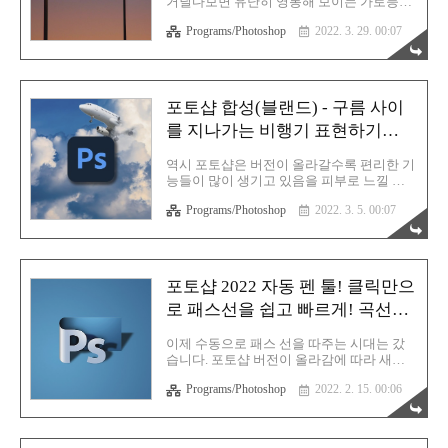
거닐다보면 유난히 영롱해 보이는 가로등의
당연히 백그라운드 레이어 하나만 있는 상태
빛을 바라보신 적 있나요? 이따금씩 골목길
일 것입니다. 백그라운드 레이어를 선택 후
Programs/Photoshop
2022. 3. 29. 00:07
에 우뚝 서 있는 조명을 보며 생각에 잠기곤
Ctrl+J를 눌러 복사합니다. 복사된 레이어를
합니다. 약간 불멍 때리는 기분으로 말입니
선택 후 Filter >..
다. 특히 겨울에 바라보는 맛이 있는 것 같습
니다. 아무래도 추운 기운에 빛을 보면 왠지
따뜻한 느낌을 주기 때문에 그러는 것 같기
포토샵 합성(블랜드) - 구름 사이
도 합니다. 잡담은 여기까지 하고 바로 본론
를 지나가는 비행기 표현하기
으로 들어가겠습니다. 왼쪽은 원본이고 오른
쪽은 포토샵으로 편집한 이미지입니다. 차이
(Underlying Layer)
가 보이시죠? 이제 편집 과정을 살펴보겠습
역시 포토샵은 버전이 올라갈수록 편리한 기
니다. 편집하고자 하는 이미지를 포토샵으로
능들이 많이 생기고 있음을 피부로 느낄 수
가지고 옵니다. 이후에 백그라운드(원본) 이
있었습니다. 이번에는 여행사나 여행 브이로
미지 바로 위에 새 레이어를 만듭니다. 새 레
Programs/Photoshop
2022. 3. 5. 00:07
그 관련해서 글을 작성하시는 블로거 분들께
이어에서 작업을 진행합니다. 네모 선택 툴
서 유용하게 사용할 수 있는 기능입니다. 포
을 선택하고 빛을 표현할 영역을 ..
토샵에는 다양한 합성(Blend - 블렌드) 모드
가 존재합니다. 대표적으로 오버레이나 멀티
같은게 그것입니다. 하지만 이건 이미지 전
포토샵 2022 자동 펜 툴! 클릭만으
체와 이미지의 합성 모드이고 지금부터 소개
로 패스선을 쉽고 빠르게! 곡선도
해드리는 방법은 매우 독특합니다. 여기 두
개의 레이어가 있습니다. 아래에는 구름 배
가능
경이, 그리고 가장 위에는 비행기 레이어가
이제 수동으로 패스 선을 따주는 시대는 갔
있습니다. 잘 아시다시피 레이어가 가장 위
습니다. 포토샵 버전이 올라감에 따라 새롭
에 있다면 비행기를 구름 위에 올려놔도 비
게 추가된 이 기능만으로 순식간에 패스 라
행기만 보일 것입니다. 하지만 이 기능을 사
Programs/Photoshop
2022. 2. 15. 00:06
인을 따낼 수 있습니다. 곡선이요? 완전 가능
용한다면 다음과 같은 효과를 연출할 수 있
합니다. 갑자기 GTQ 시험을 치를 때가 생각
습니다. 분명 비행기 레이어가 맨 위에..
납니다. 패스선을 빨리 따서 시간을 단축시
킬수록 합격선에 가까워지는데 그때 이 기능