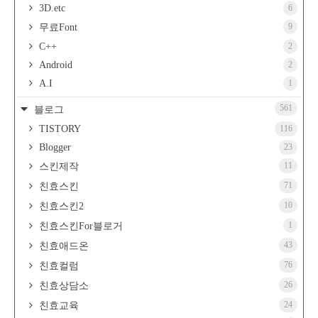
3D.etc
6
9
무료Font
C++
2
Android
2
A.I
1
561
블로그
TISTORY
116
Blogger
23
11
스킨제작
71
친효스킨
10
친효스킨2
1
친효스킨For블로거
43
친효애드온
76
친효컬럼
26
친효상담소
24
친효교육