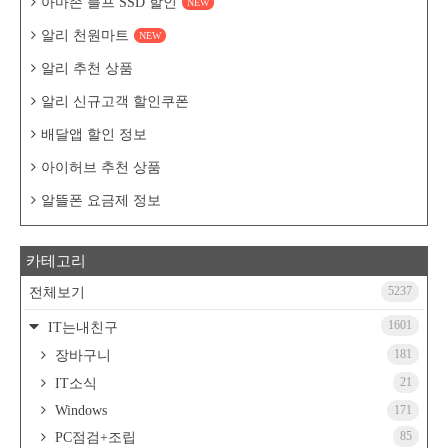
아마존 블프 SSD 할인
NEW
알리 천원마트
NEW
알리 추천 상품
알리 신규고객 할인쿠폰
배달앱 할인 정보
아이허브 추천 상품
알뜰폰 요금제 정보
카테고리
5237
전체보기
1601
IT는내친구
181
장바구니
21
IT소식
Windows
171
85
PC점검+조립