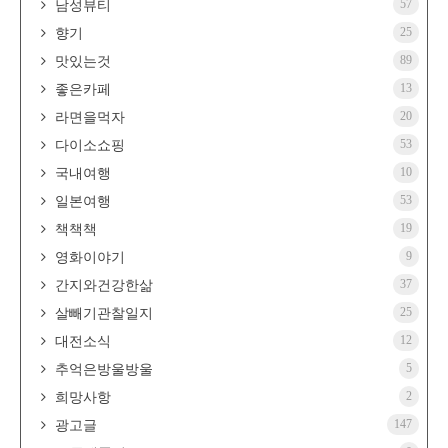
57
남성뷰티
25
향기
89
맛있는것
13
좋은카페
20
라면을먹자
53
다이소쇼핑
10
국내여행
53
일본여행
19
책책책
9
영화이야기
37
간지와건강한삶
25
살빼기관찰일지
12
대전소식
5
추억은방울방울
2
희망사항
147
광고글