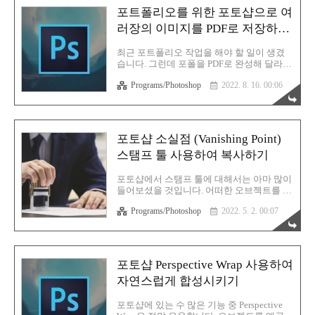
이 하나씩 촬영될따기 있더군요. 이럴때는
포트폴리오를 위한 포토샵으로 여
다시 제품을 놓고 촬영하면 되지만 그러기
러장의 이미지를 PDF로 저장하는
귀찮을때가 있습니다. 그럴때는 포토샵의 이
기능을 사용하면 매우 간단하게 바닥의 머리
(내보내기) 방법
카락을 제거 할 수 있습니다. 일부러 머리카
최근 포트폴리오 작업을 해야 할 일이 생겼
락을 한 가닥 뽑아내서 방바닥에 살포시 올
습니다. 그런데 포폴을 PDF로 완성해 달라고
려보았습니다. 찍고보니 장판에 저렇게 검정
요청하시어 여러장의 이미지를 하나로 묶는
색 점도 찍혀있군요. 손으로 문질러도 잘 안
Programs/Photoshop
2022. 8. 16. 00:06
방법을 검색하다보니 포토샵에서 이것이 가
지워지는것을 보아하니 알코올로 제대로 지
능하다는걸 알게 되었습니다. 실제로 해보니
워봐야 할 것 같습니다. 마침 잘 되었습니다..
까 완전 쉽더군요. 어떻게 하는건지 한번 알
아봅시다. 1. 포폴용 이미지 준비당연히 가장
먼저 해야할일은 이미지를 제작하는 것입니
포토샵 소실점 (Vanishing Point)
다. 이 과정은 지극히 개인적인 영역이므로
스탬프 툴 사용하여 복사하기
생략합니다. 포트폴리오용 이미지는 각자 알
아서 준비합시다. 본문에서는 귀여운 고양이
사진으로 대체합니다. 2. 포토샵에서 불러오
포토샵에서 스탬프 툴에 대해서는 아마 많이
기이제 포토샵을 실행합니다. 이제부터는 이
들어보셨을 것입니다. 어떠한 오브젝트를 똑
미지를 불러오는 과정이 기존과 다릅니
같이 복사하는데 사용하는 툴이죠. 이런 스
다. File > Automate > PDF Presentation 으로
Programs/Photoshop
2022. 5. 2. 00:07
탬프 툴이 소실점 (Vanishing Point) 필터에도
들어갑니다. PDF 프리젠테이션 설정창이 떴
들어있습니다. 소실점에 있는 스탬프툴을 사
습니다. 왼..
용하면 공간감을 살려서 오브젝트를 복사할
수 있습니다. 말로는 설명이 힘드니 직접 시
연을 해보겠습니다. 포토샵 소실점에 대해서
포토샵 Perspective Wrap 사용하여
잘 모르신다면 아래의 글을 참고하시기 바랍
자연스럽게 합성시키기
니다. 포토샵 Vanishing Point (소실점) 필터
를 활용한 이미지 합성 방법 일러스트레이터
로 대충 만든 전시회장의 모습입니다. 왼쪽
포토샵에 있는 수 많은 기능 중 Perspective
에 작품이 하나 있다고 가정하겠습니다. 저