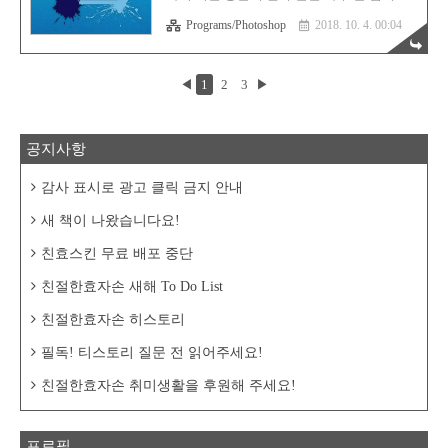
Ctrl + N 을 눌러서 가로 170픽셀, 세로 100
수 있는 방법입니다. 흔히 이 방법을 "누끼"
픽셀, 해상도는 72 짜리인 백그라운드를 생
Programs/Photoshop
2018. 10. 4. 00:04
따기라고들 많이들 말씀하십니다. 누끼라는
성합니다. 그리고 가이드가 필요합니다.
키워드는 일본말로, "제외한다", "빼낸다" 라
View > New ..
는 의미의 워딩 입니다. 따라서 누끼라는 말
보다는 우리나라 말을 많이 사용해서 바꿔야
◀
1
2
3
▶
할 것 같습니다. 거두절미하고 바로 본론으
로 들어가겠습니다. 먼저 원하는 이미지를
하나 포토샵으로 불러옵니다. 저는 그냥 사
자 하나를 불러왔습니다. 크아앙! 왼쪽의 도
공지사항
구 툴에서 저기 표시된 퀵 셀렉트 툴 (Quick
Select Tool) 을 선택합니다. 단축키는 W 입니
다. 그리고 사자만 대략적으로 선택합니다.
감사 표시로 광고 클릭 금지 안내
선택영역 빼기는 Alt 키를 누른 상태에서 드
래그 하시면 해당 영역은 제외가 됩니다. 참..
새 책이 나왔습니다요!
친효스킨 무료 배포 중단
친절한효자손 새해 To Do List
친절한효자손 히스토리
필독! 티스토리 질문 전 읽어주세요!
친절한효자손 취미생활을 후원해 주세요!
프로필