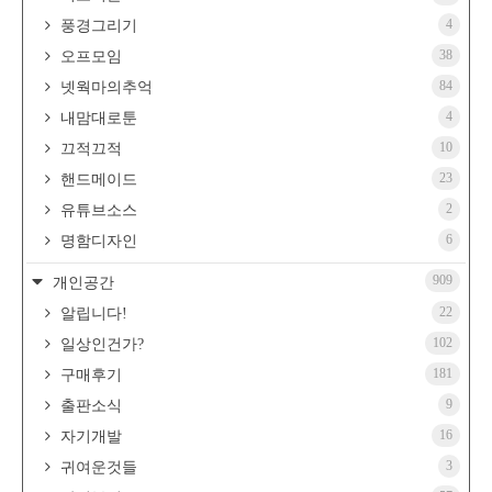
4
풍경그리기
38
오프모임
84
넷웍마의추억
4
내맘대로툰
10
끄적끄적
23
핸드메이드
2
유튜브소스
6
명함디자인
909
개인공간
22
알립니다!
102
일상인건가?
181
구매후기
9
출판소식
16
자기개발
3
귀여운것들