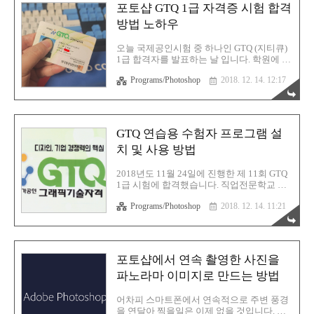
다. 문제가 해결이 되었을까요? 어림도 없었
포토샵 GTQ 1급 자격증 시험 합격
습니다. 확실한건 윈도우10 업데이트 이후부
방법 노하우
터 안 되는 문제였습니다. 결국 이건 포토샵
문제가 아니라, 윈도우의 문제라는 뜻 입니
다. 그렇다고 다시 롤백하자니 뭔가 찝찝하
오늘 국제공인시험 중 하나인 GTQ (지티큐)
고, 포맷하기는 더더욱 귀찮고... 해서 구글을
1급 합격자를 발표하는 날 입니다. 학원에 도
통해 해외에서 이런 이슈 및 사례가 있었는
착 후 오전 10시 이후에 발표가 나온다는것
지 검색해보니 역시 이와 관련된 문제들은
Programs/Photoshop
2018. 12. 14. 12:17
을 확인하고, 10시 이후에 바로 KPC 사이트
많았고, 해결책도 ..
에 들어가서 확인을 했습니다. 결과는요?! 당
연히(?) 합격입니다. 원래 자신있던 시험이기
도 해서 당연히 붙겠지라는 안일한 생각을
갖고 있었지면 혹시나가 역시나였나 봅니다.
GTQ 연습용 수험자 프로그램 설
떡하니 합격했습니다. 그래서 이 글을 지금
치 및 사용 방법
기분좋게 작성하고 있습니다. 이 기쁜마음을
만천하에 알리고, GTQ 1급 시험을 보시는 분
들에게 조금이나마 도움이 되고자 이렇게 노
2018년도 11월 24일에 진행한 제 11회 GTQ
하우를 공유하려고 합니다. 방금 로그인해서
1급 시험에 합격했습니다. 직업전문학교 다
확인해보니 이렇게 합격처리가 되어 있었습
니면서 뭔가 하나는 기록으로 남기고 싶어서
니다. 또한 성적분석 서비스도 제공하고 있
Programs/Photoshop
2018. 12. 14. 11:21
한번 시험을 봤는데 다행히 잘 붙었습니다.
습니다. 들어가보겠습니다. 100점 만점 중 84
선생님이 잘 가르쳐주신 덕 입니다. 합격한
점을 받았군요..
노하우라면 노하우겠지만 이 부분은 아래의
글에서 다시 한 번 자세히 다루었으니 관심
이 있으시면 한번 읽어보시기 바랍니다. 포
포토샵에서 연속 촬영한 사진을
토샵 GTQ 1급 자격증 시험 합격 방법 노하
파노라마 이미지로 만드는 방법
우 포토샵 GTQ 1급 자격증 시험 합격 방법
노하우오늘 국제공인시험 중 하나인 GTQ
(지티큐) 1급 합격자를 발표하는 날 입니다.
어차피 스마트폰에서 연속적으로 주변 풍경
학원에 도착 후 오전 10시 이후에 발표가 나
을 연달아 찍을일은 이제 없을 것입니다. 왜