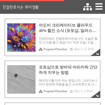
친절한효자손 취미생활
어도비 크리에이티브 클라우드
40% 할인 소식 (포토샵, 일러스트
레이터, 인디자인, 프리미어프로,
안녕하세요! 친절한효자손입니다. 오늘은 할
애프터이펙트 등)
인 소식을 들고 왔습니다. 바로 오늘! 오늘부
터 시작입니다. 약 보름동안 진행되는 어도
Programs/Photoshop
2024. 5. 15. 00:03
비 크리에이티브 제품군 할인 소식입니다.
아시다시피 어도비(Adobe) 프로그램은 그래
픽 및 인쇄 관련 업체에서 절대 빠지지 않고
사용되는 소프트웨어입니다. 개인적으로 포
토샵은 버전 4때부터 사용을 해왔는데 지금
포토샵으로 방바닥 머리카락 간단
은 엄청난 기능들이 업데이트 되었습니
하게 지우는 방법
다. 대표적으로 AI가 있습니다. 어도비 일러
스트레이터 약자가 아니라, 인공지능의 그
AI입니다. 사실 이 AI라는건 여전히 잡음이
해외직구를 자주 하는 편입니다. 그러다보니
많긴 하지만 분명한건 시대의 흐름이라는 것
바닥 장판에 제품을 놓고 스마트폰으로 사진
입니다. 즉! 불평 불만만 할 것이 아니라 문제
을 찍는 경우가 많습니다. 사진 촬영 전에 최
가 되는 부분은 수정 및 보완하고 계속해서
Programs/Photoshop
2023. 2. 2. 00:03
대한 바닥의 머리카락이나 먼지들을 치우고
업그레이트를 통한 패치가 이루어져야 한다
찍지만 꼭 찍고나서 사진을 살펴보면 머리카
는 것이죠. 개인적으로 그림도 취미로..
락이 찍힐때가 있습니다. 진공청소기로 그렇
게 쫙쫙 빨아들였음에도 불구하고 꼭 머리털