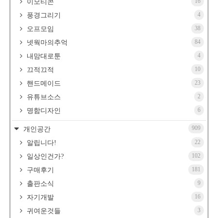
16
이모티콘
4
풍경그리기
38
오프모임
84
넷웍마의추억
4
내맘대로툰
10
끄적끄적
23
핸드메이드
2
유튜브소스
6
명함디자인
909
개인공간
22
알립니다!
102
일상인건가?
181
구매후기
9
출판소식
16
자기개발
3
귀여운것들