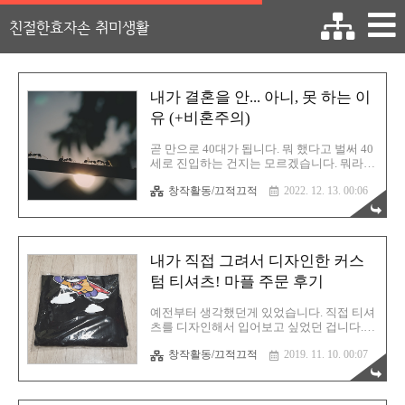
친절한효자손 취미생활
내가 결혼을 안... 아니, 못 하는 이
유 (+비혼주의)
곧 만으로 40대가 됩니다. 뭐 했다고 벌써 40
세로 진입하는 건지는 모르겠습니다. 뭐라도
했으니까 벌써 40대로 들어서는 것이겠지
창작활동/끄적끄적
2022. 12. 13. 00:06
요? 근데 솔직히 20대에서 30대로 변할 때가
가장 신경이 쓰였고 30에서 40으로 넘어가는
건 그리 임팩트가 강하지는 않습니다. 아무
래도 나이에 연연했던 과거의 자신에서 많이
벗어났기 때문이라고 생각합니다. 또한 결혼
내가 직접 그려서 디자인한 커스
이라는 커다란 장벽을 아예 고민하지 않게
된 것도 중요한 이유라고 생각합니다. 결혼 ≠
텀 티셔츠! 마플 주문 후기
행복 30대 초중반에는 명절이 너무나도 싫었
습니다. 아마 다들 아실거에요. 모이면 이런
예전부터 생각했던게 있었습니다. 직접 티셔
얘기를 반드시 듣습니다. "결혼은 언제할꺼
츠를 디자인해서 입어보고 싶었던 겁니다.
냐?" "직장은 잘 다니고 있고?" "돈은 언제 모
말보다는 행동! 바로 실행으로 옮깁니다. 대
아서 장가갈래?" 평소 때에도 이따금씩 연락
창작활동/끄적끄적
2019. 11. 10. 00:07
전에서 만화 동아리인 "그러하다"를 운영 중
주고, 늘 제 안부를 걱정해주고, 진심 어린 조
인데, 모임에 나가서 열심히 티셔츠에 새겨
언을..
넣을 그림을 그렸습니다. 그리하여 완성된
고양이 캐릭터! 나름 귀엽게 잘 나온 것 같습