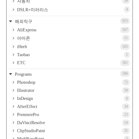
59
자동차
4
DSLR+미러리스
925
해외직구
AliExpress
507
11
아마존
iHerb
105
Taobao
1
ETC
301
596
Programs
Photoshop
72
Illustrator
50
InDesign
6
AfterEffect
34
PremierePro
23
DaVinciResolve
14
ClipStudioPaint
31
MediBangPaint
5