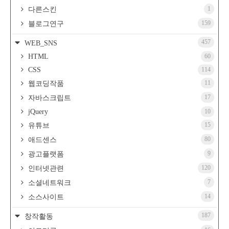
1
다른스킨
159
블로그연구
457
WEB_SNS
HTML
60
CSS
114
11
웹코딩작품
17
자바스크립트
jQuery
10
15
유튜브
80
애드센스
9
광고플랫폼
120
인터넷관련
7
소셜네트워크
14
소스사이트
187
창작활동