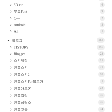
3D.etc
6
9
무료Font
C++
2
Android
2
A.I
1
561
블로그
TISTORY
116
Blogger
23
11
스킨제작
71
친효스킨
10
친효스킨2
1
친효스킨For블로거
43
친효애드온
76
친효컬럼
26
친효상담소
24
친효교육