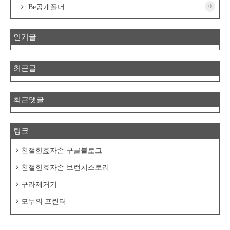
0
Be공개폴더
인기글
최근글
최근댓글
링크
친절한효자손 구글블로그
친절한효자손 브런치스토리
구라제거기
모두의 프린터