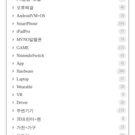
40
오류해결
AndroidVM+OS
16
SmartPhone
104
iPadPro
37
19
MVNO알뜰폰
GAME
135
NintendoSwitch
43
App
45
Hardware
386
Laptop
57
Wearable
29
VR
8
Driver
20
110
주변기기
8
3D프린터+펜
23
가전+가구