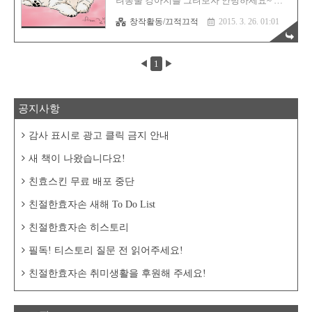
려동물 강아지를 그려보자 안녕하세요~ 친
대로 묻어나는 것을 좋아하기에~!밑그림만
절한효자손 이에요^^ 이곳 티스토리를 제대
쓱쓱~~!!! 최대한 팬으로 터치한 것 처럼~! 아
창작활동/끄적끄적
2015. 3. 26. 01:01
로 살려보기 위해~오늘도 불철주야~ 하나 포
티브탭7 + 사이툴 이것으로만 작업한 것이
스팅 해놓고 주무셔야지 안되겠군요 후후....
구..
+_+;;; 예전이 미리 작업했던 것이지만~! 내
사랑하는 반려동물~!한번 그려보도록 할께
◀
1
▶
요~! 아티브탭이면 뭐든지 다 가능하여요~!
우선, 그리고자 하는 나의 둘도없는 반려동
물 강아지 사진을 불러와서~이쁘게 팬선만
따로 레이어에 그려놓아요^^ 저같은 경우는,
공지사항
동물들은 털이 많잖아요? 그래서, 최대한 그
질감을 살리고자,선을 듬성듬성 그려넣어요.
너무 디테일 하면 오히려 망치는 경우가 생
감사 표시로 광고 클릭 금지 안내
길 뿐더러시간도 오래 걸리고, 왠지...그냥 초
상화 같은 느낌이... 자~ 이렇게 얼추 아이보
새 책이 나왔습니다요!
리 비스무리한 색으..
친효스킨 무료 배포 중단
친절한효자손 새해 To Do List
친절한효자손 히스토리
필독! 티스토리 질문 전 읽어주세요!
친절한효자손 취미생활을 후원해 주세요!