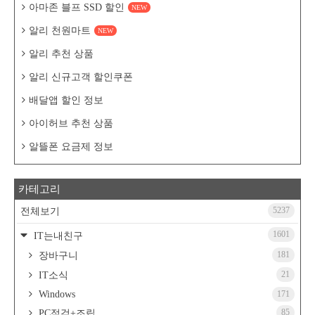
아마존 블프 SSD 할인
NEW
알리 천원마트
NEW
알리 추천 상품
알리 신규고객 할인쿠폰
배달앱 할인 정보
아이허브 추천 상품
알뜰폰 요금제 정보
카테고리
5237
전체보기
1601
IT는내친구
181
장바구니
21
IT소식
Windows
171
85
PC점검+조립