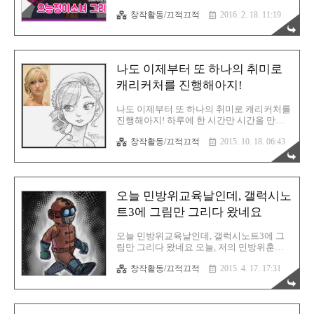
그도 운영중인데, 그곳에는 순수하게 개인창
해지는 그날까지 아마 검은시위는 계속될 것
창작활동/끄적끄적
2016. 2. 18. 11:19
작물들 위주로 운영하고 있다.어느덧 유튜브
이다. 끝. 이 글도 읽어보세요 낙태법금지운
구독자도 조금씩 늘어나고 있는 추세다. ㅎ
동 검은시위 참여 후기친효컬럼! 애..
ㅎㅎ 정말 신기하고 감사함을 느낀다.이건
다섯번째 프로젝트에 쓰일 찍찍이필통에 붙
일 소스그림 이다.대전의 대표거리 으능정이
나도 이제부터 또 하나의 취미로
거리에 가면 쉽게 볼 수 있는 10대소녀들을
캐릭터화 해 보았다. 피가되고 살이되는 블
캐리커처를 진행해아지!
로그! 친절한효자손의 취미생활!글, 사진 및
이미지 ▶ CopyLeft(C) 유길용#CopyLeft(C)
나도 이제부터 또 하나의 취미로 캐리커처를
는 저작권의 반대개념으로 "모든것을 공유한
진행해아지! 하루에 한 시간만 시간을 만들
다"는 뜻 입니다# 사이툴은 정말 편리하군!
어서 캐리커처에 투자를 하려고 합니다.사실
▲그리는 과정을 올려보았다▲ 우선, 그리는
창작활동/끄적끄적
2015. 10. 18. 06:43
이렇게 그리는 것을 좋아했었는데, 음.... 언젠
과정들을 쭈욱 살펴보길 바란다.필자는 너프
가부턴 소홀했군요.하루 하나씩은 부족할수
한 느낌을 좋아하기에 ..
도 있으니, 적어도 일주일에 하나씩 그리면,
한달이면 총 4~5개의 작품이 나오겠군요^^
그것만으로도 상당히 만족스럽네요~! 핀터
오늘 민방위교육날인데, 갤럭시노
레스트에서 캐리커처 그림들이 재법 많이 있
길래 한번 가지고 와봤습니다.외국사이트 이
트3에 그림만 그리다 왔네요
구요, Robert Dejesus 라는 분께서 그림을 그
리셨군요.그러니까 완전 똑같게 그리는 방식
오늘 민방위교육날인데, 갤럭시노트3에 그
이 아닌, 그 사람의 인상착의 그리고 헤어스
림만 그리다 왔네요 오늘, 저의 민방위훈련 2
타일, 장신구 등등을 최대한 활용해서귀엽게
년차 소집일 이었지요... 그래서, 오전에는 학
그림을 그리시는 듯 합니다. 사실, 제가 추가
창작활동/끄적끄적
2015. 4. 17. 17:31
원을 못갔구요...흐큭....ㅠ_ㅠ 맨날 가르치는
하는 스타일도 이런 스타일 입니다.연필의
안보교육.... 똑같죠뭐~! 여튼, 교육장에 도착
느낌을 최대한 살려서..
해서, 제가먼저 한 것은...다름아닌, 갤럭시노
트3를 꺼내들고, 한번 나도 제대로 맘먹고 그