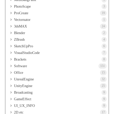
PhotoScape
3
ProCreate
19
Vectornator
1
3dsMAX
24
Blender
2
ZBrush
4
SketchUpPro
6
VisualStudioCode
7
Brackets
8
Software
151
Office
15
UnrealEngine
32
UnityEngine
25
Broadcasting
9
GameEffect
9
UI_UX_INFO
9
2D.etc
17