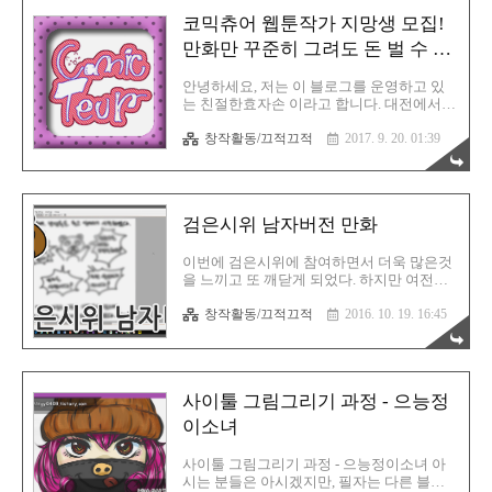
니다. 참고로 아이패드프로를 이용해서 그렸
코믹츄어 웹툰작가 지망생 모집!
습니다. 색도 넣어봤습니다. 팔을 양쪽 모두
뻗게 해보는건 어떨까 싶어서 왼쪽 팔만 수
만화만 꾸준히 그려도 돈 벌 수 있
정 후 비교 샷 입니다. 동아리 회원 분들께 여
다!
쭤보니 양쪽 모두 뻗은게 더 귀엽다고 해서
안녕하세요, 저는 이 블로그를 운영하고 있
오른쪽 녀석으로 최종 합격! 이제 티셔츠 주
는 친절한효자손 이라고 합니다. 대전에서
문을 진행합니다. 여러 커스텀 티셔츠 제작
거주하고 있으며 현재 "그러하다" 라고 하는
업체가 있었는데 그 중에서 마플(Marpple) 이
창작활동/끄적끄적
2017. 9. 20. 01:39
크리에이터 모임도 진행하고 있습니다. 여러
라는 업체를 선택했습니다. 이유는 티셔츠
분들께 제가 기회가 될 수도 있는 계기를 마
커스텀 인터페이스가 직..
련해 드리기 위해서 이렇게 글을 작성하고
있습니다. 코믹츄어 = 코믹+아마츄어 작가들
의 모임 공간 이번에 코믹츄어라고 하는 웹
검은시위 남자버전 만화
툰 플랫폼을 만들었습니다. 하지만 완전히
쌩뚱맞은 플랫폼이 아닙니다. 다름아닌 기존
의 티스토리를 그대로 활용한 방식입니다.
이번에 검은시위에 참여하면서 더욱 많은것
이곳에 여러분들이 평소 즐겨 그리는 그림들
을 느끼고 또 깨닫게 되었다. 하지만 여전히
을 올려주시기만 하면 수익을 만들 수 있습
한국 남자들 대부분은 헛소리만 하고 있다.
창작활동/끄적끄적
2016. 10. 19. 16:45
니다. 어떻게 그림만 그리는데도 수익이 발
이 운동의 핵심 취지와 배경은 전혀 이해하
생하느냐? 그런 바로 애드센스로 가능합니
지 못하고 있어서 한번 필자가 어설픈 실력
다. 현재 제가 블로그로 수익을 얻어가는 방
발휘를 해 보도록 한다. 만화로 한번 만들어
식 그대로를 여러분들께도 그대로 전해드리
보았다. 여성의 시점을 말 그대로 남자로만
겠다는 ..
바뀌 보았다. 특정 몇 명에 대한 것이며 모든
사이툴 그림그리기 과정 - 으능정
남성들은 이렇지 않음을 미리 밝히는 바이
고, 여기서 발끈한다면 네놈도 같은놈 취급
이소녀
될 수 있으니 말을 가려했으면 하는 바램이
다. 검은시위는 점점 확산될 전망이다. 이번
사이툴 그림그리기 과정 - 으능정이소녀 아
검은시위에도 필자는 참여한다. 대한민국 여
시는 분들은 아시겠지만, 필자는 다른 블로
성분들이 부디 남자만큼 심적으로 살기 편안