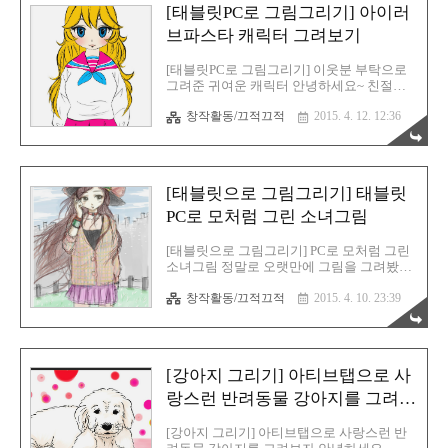
려볼까나...?싶어서 그리기 시작을 했는데 그
[태블릿PC로 그림그리기] 아이러
리다보니 또 빠져들고 말았네요^^ 제가 사용
한 그림어플은, 갤럭시노트3에 기본으로 들
브파스타 캐릭터 그려보기
어있는스캐치북 어플 이에요^^ 이것이 첫작
이고요~ 저도 갤럭시노트3로 이렇게 열심히
[태블릿PC로 그림그리기] 이웃분 부탁으로
그려본적이 없어요~이번이 처음이죠...흠~!
그려준 귀여운 캐릭터 안녕하세요~ 친절한
갤럭시노트3를 잘샀다고 생각을 한 결정적
효자손 이에요^^ 아트테라피 모임에 최근 적
인 순간이죠~! 방독면 교육을 하길래 무심코
창작활동/끄적끄적
2015. 4. 12. 12:36
극적으로 참여를 하는데,그 이유는 딱히 힐
그려버린 방독면 캐릭터...ㅋㅋㅋ 이건 북한
링을 원해서도 아니요~둘째! 여심을 탐하기
과 뭐...
위해서도 아니오라~ 다름아니라, 그림연습
이라도 하기 위해서 나가고 있어요^^ 아트테
라피가 뭐 별거 있습니까???색칠을 꼭 정해
[태블릿으로 그림그리기] 태블릿
진대로 해야 하는것도 아니고~단지, 그려진
도화지 위에, 색칠만 하는것일 뿐! 저는 그것
PC로 모처럼 그린 소녀그림
을 스케치와 채색 동시작업!!!게다가 정해진
틀이 없는 완전 내가 그리고 싶은대로 자유
[태블릿으로 그림그리기] PC로 모처럼 그린
롭게~! 이웃분 중에, 정블리라는 분이 계신
소녀그림 정말로 오랫만에 그림을 그려봤는
데,엊그제 부탁을 하시더라구요~! "아이러브
데요, 간만에 그리려니 역시 잘 안되긴 하지
파스타 캐릭터 혹시 별도로 그려주시는거 가
창작활동/끄적끄적
2015. 4. 10. 23:39
만...뭐...그동안 기본 바탕(?) 이 있는지라, 그
능하실런지요? ^0^" 하고요~ 그래서 뭐...어
래도 난 아직 죽지 않았다!라는 마인드 하나
차피, 잘됬다~태블릿 연습도 ..
로~ 근근히 버티는 중이네요^^; 아트테라피
모임에서 만화를 그리고 있노라니...ㅋㅋㅋ
근데 아트테라피나, 만화나, 어차피 스트레
[강아지 그리기] 아티브탭으로 사
스 풀자고 모인 그림모임인데~컬러링북은
색칠좋아하시는 분, 저는~! 색칠 + 스케치 까
랑스런 반려동물 강아지를 그려보
지 하는~! 따지고 보면더 고퀄리티?? ㅎㅎㅎ
자
여튼...오늘 그린 그림 갑니다요~! 그림은, 모
[강아지 그리기] 아티브탭으로 사랑스런 반
두 디지털이며...하지만, 아날로그 감성이 그