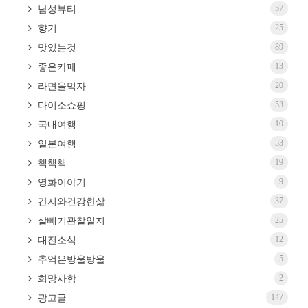
57
남성뷰티
25
향기
89
맛있는것
13
좋은카페
20
라면을먹자
53
다이소쇼핑
10
국내여행
53
일본여행
19
책책책
9
영화이야기
37
간지와건강한삶
25
살빼기관찰일지
12
대전소식
5
추억은방울방울
2
희망사항
147
광고글