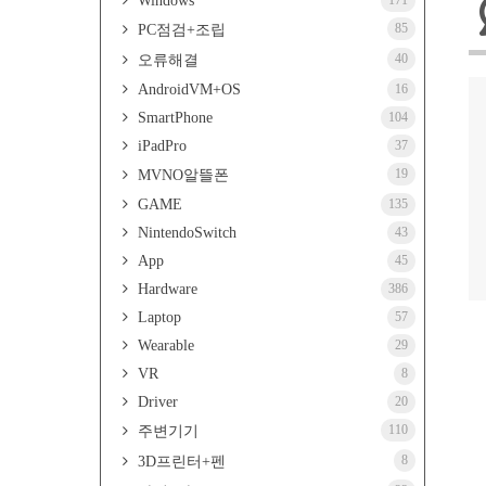
Windows
171
85
PC점검+조립
40
오류해결
AndroidVM+OS
16
SmartPhone
104
iPadPro
37
19
MVNO알뜰폰
GAME
135
NintendoSwitch
43
App
45
Hardware
386
Laptop
57
Wearable
29
VR
8
Driver
20
110
주변기기
8
3D프린터+펜