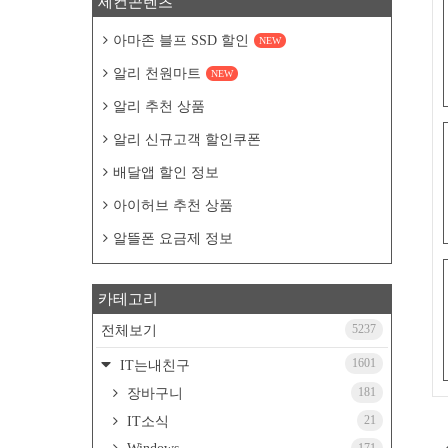
세컨콘텐츠
아마존 블프 SSD 할인
NEW
알리 천원마트
NEW
알리 추천 상품
알리 신규고객 할인쿠폰
배달앱 할인 정보
아이허브 추천 상품
알뜰폰 요금제 정보
카테고리
5237
전체보기
1601
IT는내친구
181
장바구니
21
IT소식