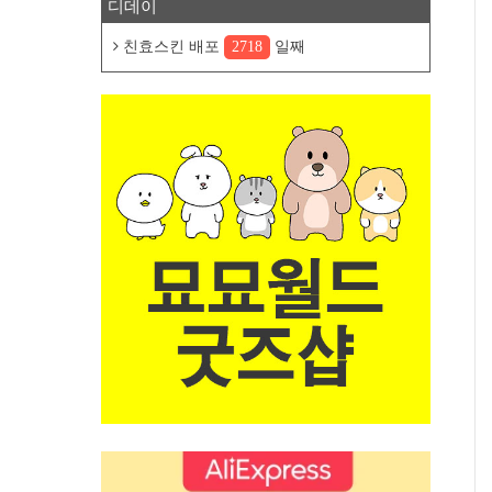
디데이
친효스킨 배포
2718
일째