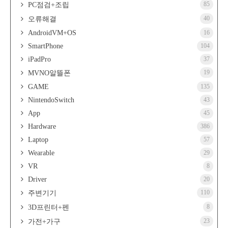
85
PC점검+조립
40
오류해결
AndroidVM+OS
16
SmartPhone
104
iPadPro
37
19
MVNO알뜰폰
GAME
135
NintendoSwitch
43
App
45
Hardware
386
Laptop
57
Wearable
29
VR
8
Driver
20
110
주변기기
8
3D프린터+펜
23
가전+가구