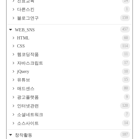
24
친효교육
1
다른스킨
159
블로그연구
457
WEB_SNS
HTML
60
CSS
114
11
웹코딩작품
17
자바스크립트
jQuery
10
15
유튜브
80
애드센스
9
광고플랫폼
120
인터넷관련
7
소셜네트워크
14
소스사이트
187
창작활동