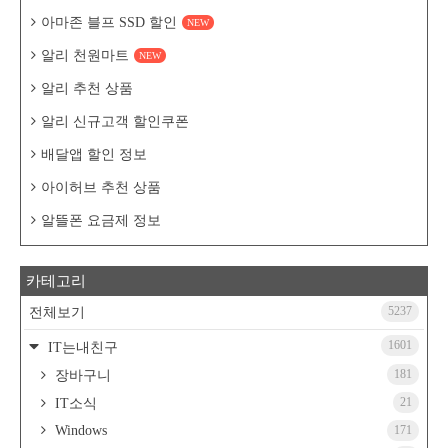
아마존 블프 SSD 할인
NEW
알리 천원마트
NEW
알리 추천 상품
알리 신규고객 할인쿠폰
배달앱 할인 정보
아이허브 추천 상품
알뜰폰 요금제 정보
카테고리
5237
전체보기
1601
IT는내친구
181
장바구니
21
IT소식
Windows
171