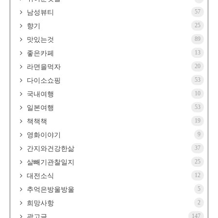
57
남성뷰티
25
향기
89
맛있는것
13
좋은카페
20
라면을먹자
53
다이소쇼핑
10
국내여행
53
일본여행
19
책책책
9
영화이야기
37
간지와건강한삶
25
살빼기관찰일지
12
대전소식
5
추억은방울방울
2
희망사항
147
광고글