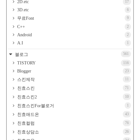
2D.etc
17
3D.etc
6
9
무료Font
C++
2
Android
2
A.I
1
561
블로그
TISTORY
116
Blogger
23
11
스킨제작
71
친효스킨
10
친효스킨2
1
친효스킨For블로거
43
친효애드온
76
친효컬럼
26
친효상담소