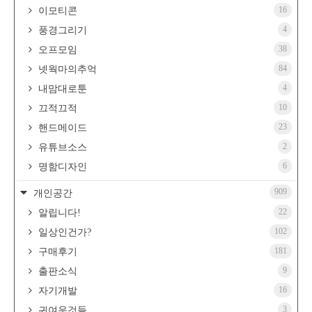
16
이모티콘
4
풍경그리기
38
오프모임
84
넷웍마의추억
4
내맘대로툰
10
끄적끄적
23
핸드메이드
2
유튜브소스
6
명함디자인
909
개인공간
22
알립니다!
102
일상인건가?
181
구매후기
9
출판소식
16
자기개발
3
귀여운것들