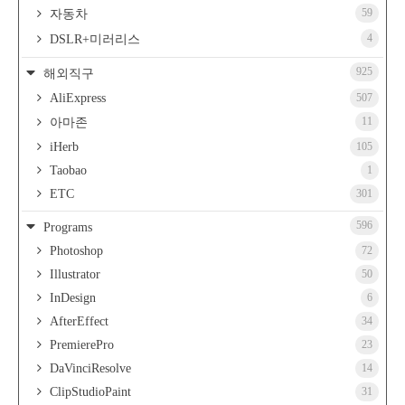
59
자동차
4
DSLR+미러리스
925
해외직구
AliExpress
507
11
아마존
iHerb
105
Taobao
1
ETC
301
596
Programs
Photoshop
72
Illustrator
50
InDesign
6
AfterEffect
34
PremierePro
23
DaVinciResolve
14
ClipStudioPaint
31