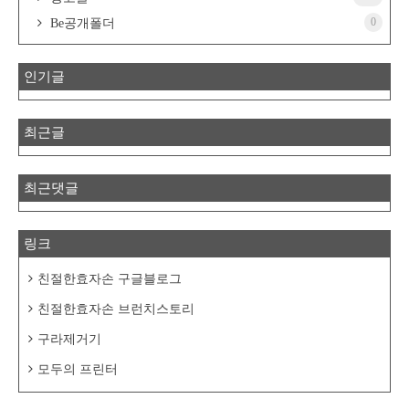
0
Be공개폴더
인기글
최근글
최근댓글
링크
친절한효자손 구글블로그
친절한효자손 브런치스토리
구라제거기
모두의 프린터