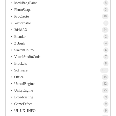
MediBangPaint
5
PhotoScape
3
ProCreate
19
Vectornator
1
3dsMAX
24
Blender
2
ZBrush
4
SketchUpPro
6
VisualStudioCode
7
Brackets
8
Software
151
Office
15
UnrealEngine
32
UnityEngine
25
Broadcasting
9
GameEffect
9
UI_UX_INFO
9