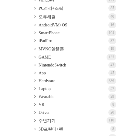
Windows
171
85
PC점검+조립
40
오류해결
AndroidVM+OS
16
SmartPhone
104
iPadPro
37
19
MVNO알뜰폰
GAME
135
NintendoSwitch
43
App
45
Hardware
386
Laptop
57
Wearable
29
VR
8
Driver
20
110
주변기기
8
3D프린터+펜