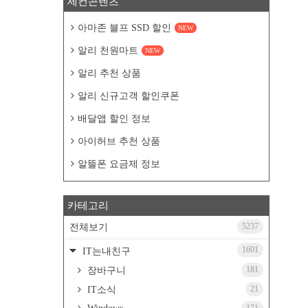
세컨콘텐츠
아마존 블프 SSD 할인
NEW
알리 천원마트
NEW
알리 추천 상품
알리 신규고객 할인쿠폰
배달앱 할인 정보
아이허브 추천 상품
알뜰폰 요금제 정보
카테고리
5237
전체보기
1601
IT는내친구
181
장바구니
21
IT소식