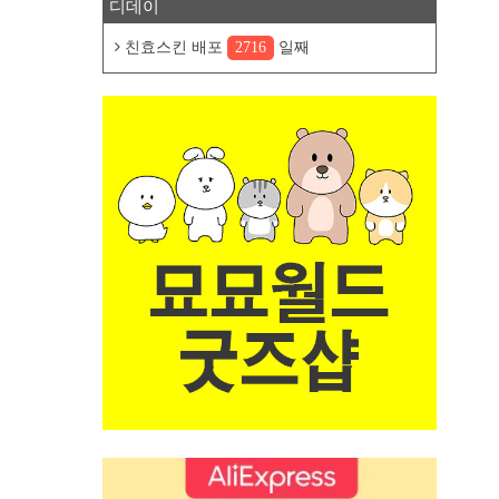
디데이
친효스킨 배포
2716
일째