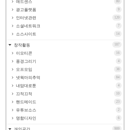
80
애드센스
9
광고플랫폼
120
인터넷관련
7
소셜네트워크
14
소스사이트
187
창작활동
16
이모티콘
4
풍경그리기
38
오프모임
84
넷웍마의추억
4
내맘대로툰
10
끄적끄적
23
핸드메이드
2
유튜브소스
6
명함디자인
909
개인공간