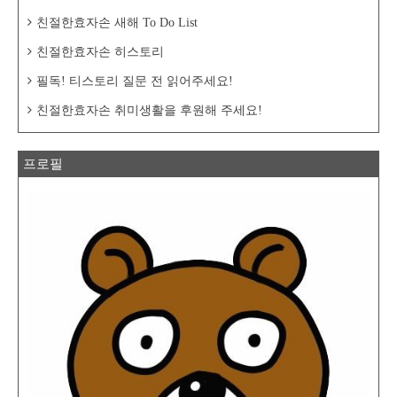
친절한효자손 새해 To Do List
친절한효자손 히스토리
필독! 티스토리 질문 전 읽어주세요!
친절한효자손 취미생활을 후원해 주세요!
프로필