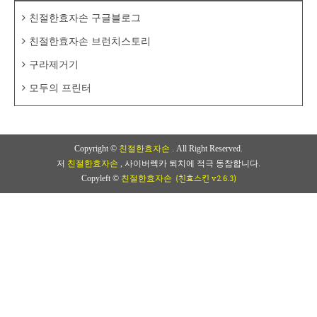
친절한효자손 구글블로그
친절한효자손 브런치스토리
구라제거기
모두의 프린터
Copyright ©
친절한효자손
. All Right Reserved.
저
친절한효자손
, 사이버렉카 퇴치에 적극 동참합니다.
(친효스킨 v2.6.3)
Copyleft ©
친절한효자손