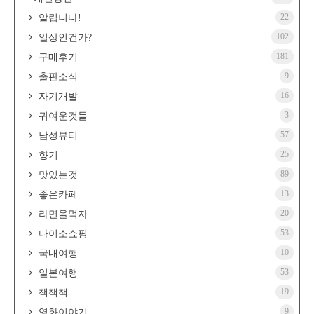
22
알립니다!
102
일상인건가?
181
구매후기
9
출판소식
16
자기개발
3
귀여운것들
57
남성뷰티
25
향기
89
맛있는것
13
좋은카페
20
라면을먹자
53
다이소쇼핑
10
국내여행
53
일본여행
19
책책책
9
영화이야기