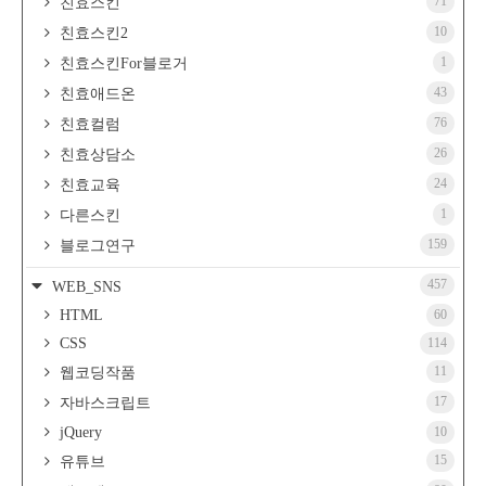
71
친효스킨
10
친효스킨2
1
친효스킨For블로거
43
친효애드온
76
친효컬럼
26
친효상담소
24
친효교육
1
다른스킨
159
블로그연구
457
WEB_SNS
HTML
60
CSS
114
11
웹코딩작품
17
자바스크립트
jQuery
10
15
유튜브