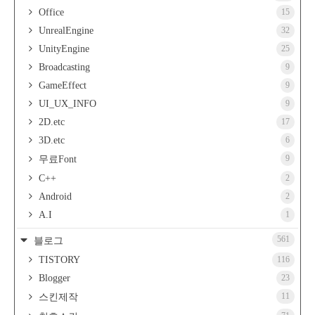
Office
15
UnrealEngine
32
UnityEngine
25
Broadcasting
9
GameEffect
9
UI_UX_INFO
9
2D.etc
17
3D.etc
6
9
무료Font
C++
2
Android
2
A.I
1
561
블로그
TISTORY
116
Blogger
23
11
스킨제작