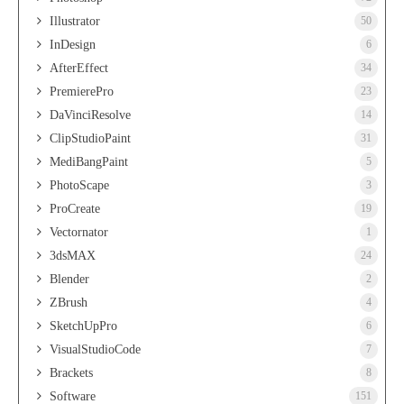
Illustrator
50
InDesign
6
AfterEffect
34
PremierePro
23
DaVinciResolve
14
ClipStudioPaint
31
MediBangPaint
5
PhotoScape
3
ProCreate
19
Vectornator
1
3dsMAX
24
Blender
2
ZBrush
4
SketchUpPro
6
VisualStudioCode
7
Brackets
8
Software
151