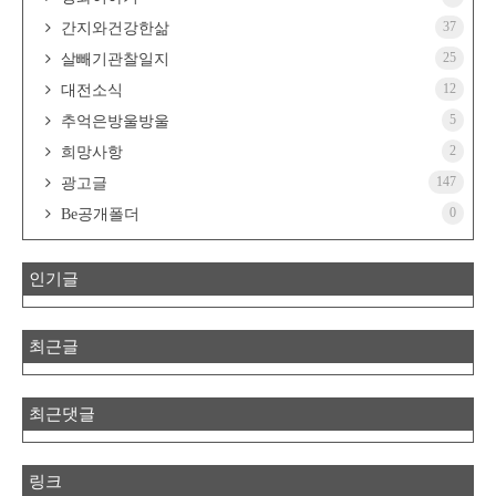
37
간지와건강한삶
25
살빼기관찰일지
12
대전소식
5
추억은방울방울
2
희망사항
147
광고글
0
Be공개폴더
인기글
최근글
최근댓글
링크