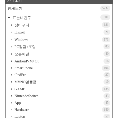
카테고리
5237
전체보기
1601
IT는내친구
181
장바구니
21
IT소식
Windows
171
85
PC점검+조립
40
오류해결
AndroidVM+OS
16
SmartPhone
104
iPadPro
37
19
MVNO알뜰폰
GAME
135
NintendoSwitch
43
App
45
Hardware
386
Laptop
57