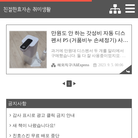
친절한효자손 취미생활
만원도 안 하는 갓성비 자동 디스
펜서 P5 (거품비누 손세정기) 사용
후기
과거에 만원대 디스펜서 두 개를 알리에서
구매했습니다. 둘 다 잘 사용중이었지요. 그
러던 어느 날, 한 녀석이 슬슬 이상 증세를 선
해외직구/AliExpress
2023. 9. 5. 00:06
보이더니 마침내 그 증상이 심해지는 사태에
접어들게 됩니다. 움직임을 인식하는 센서가
노안이 온 것 같습니다. 센서 가까이 손을 가
져가야 겨우 인식이 되더라고요. 도저히 불
◀
1
▶
편해서 다른 디스펜서로 재구매 했습니다.
현재 세일중이라 만원 미만으로 판매중입니
다. 저는 만원 조금 넘게 구매했고요. 험한 바
다를 건너오느라 포장 상태가 올바르지 않습
공지사항
니다. 내용물만 멀쩡하면 상관 없지만요. 바
로 개봉해 봅니다. 구성품입니다. 본체인 자
동 디스펜서 한 개, C타입 충전 케이블, 사용
감사 표시로 광고 클릭 금지 안내
설명서(영문), 액체 주입기(?) 이렇게 구성되
어 있습니다. 액체 주입기는 설명서를 살펴
새 책이 나왔습니다요!
보니 펌핑이 정상적이..
친효스킨 무료 배포 중단