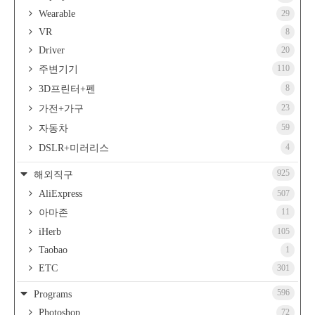
Wearable
29
VR
8
Driver
20
110
주변기기
8
3D프린터+펜
23
가전+가구
59
자동차
4
DSLR+미러리스
925
해외직구
AliExpress
507
11
아마존
iHerb
105
Taobao
1
ETC
301
596
Programs
Photoshop
72