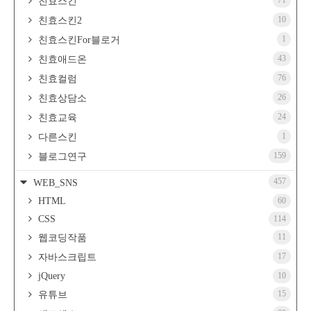
친효스킨
10
친효스킨2
1
친효스킨For블로거
43
친효애드온
76
친효컬럼
26
친효상담소
24
친효교육
1
다른스킨
159
블로그연구
457
WEB_SNS
HTML
60
CSS
114
11
웹코딩작품
17
자바스크립트
jQuery
10
15
유튜브