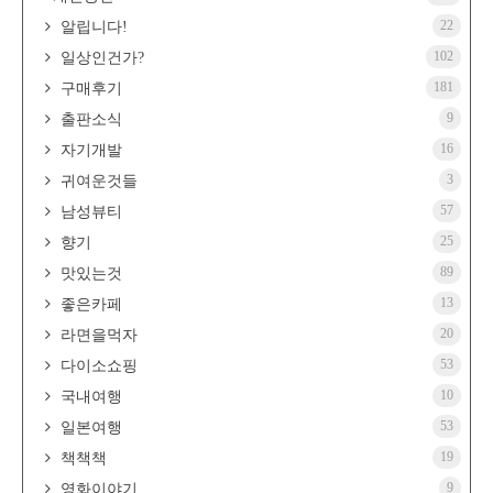
22
알립니다!
102
일상인건가?
181
구매후기
9
출판소식
16
자기개발
3
귀여운것들
57
남성뷰티
25
향기
89
맛있는것
13
좋은카페
20
라면을먹자
53
다이소쇼핑
10
국내여행
53
일본여행
19
책책책
9
영화이야기