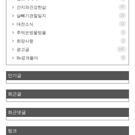
37
간지와건강한삶
25
살빼기관찰일지
12
대전소식
5
추억은방울방울
2
희망사항
147
광고글
0
Be공개폴더
인기글
최근글
최근댓글
링크