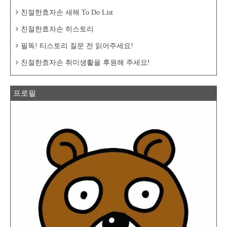
친절한효자손 새해 To Do List
친절한효자손 히스토리
필독! 티스토리 질문 전 읽어주세요!
친절한효자손 취미생활을 후원해 주세요!
프로필