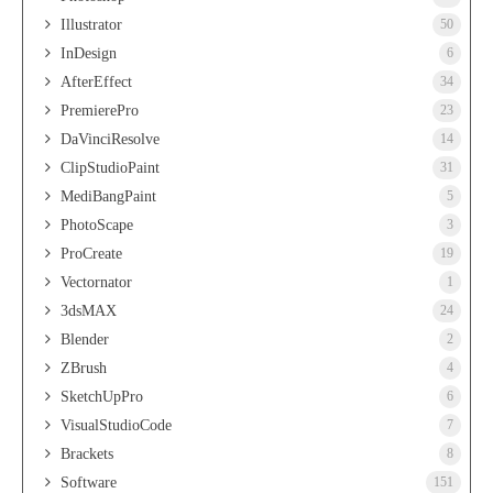
Illustrator
50
InDesign
6
AfterEffect
34
PremierePro
23
DaVinciResolve
14
ClipStudioPaint
31
MediBangPaint
5
PhotoScape
3
ProCreate
19
Vectornator
1
3dsMAX
24
Blender
2
ZBrush
4
SketchUpPro
6
VisualStudioCode
7
Brackets
8
Software
151