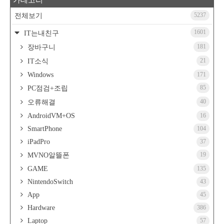
5237
전체보기
1601
IT는내친구
181
장바구니
21
IT소식
Windows
171
85
PC점검+조립
40
오류해결
AndroidVM+OS
16
SmartPhone
104
iPadPro
37
19
MVNO알뜰폰
GAME
135
NintendoSwitch
43
App
45
Hardware
386
Laptop
57