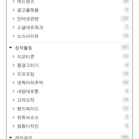
80
애드센스
9
광고플랫폼
120
인터넷관련
7
소셜네트워크
14
소스사이트
187
창작활동
16
이모티콘
4
풍경그리기
38
오프모임
84
넷웍마의추억
4
내맘대로툰
10
끄적끄적
23
핸드메이드
2
유튜브소스
6
명함디자인
909
개인공간