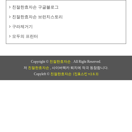
친절한효자손 구글블로그
친절한효자손 브런치스토리
구라제거기
모두의 프린터
Copyright ©
친절한효자손
. All Right Reserved.
저
친절한효자손
, 사이버렉카 퇴치에 적극 동참합니다.
(친효스킨 v2.6.3)
Copyleft ©
친절한효자손