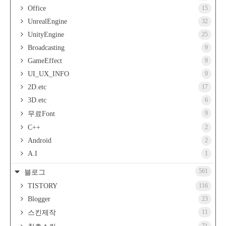
Office
15
UnrealEngine
32
UnityEngine
25
Broadcasting
9
GameEffect
9
UI_UX_INFO
9
2D.etc
17
3D.etc
6
9
무료Font
C++
2
Android
2
A.I
1
561
블로그
TISTORY
116
Blogger
23
11
스킨제작
71