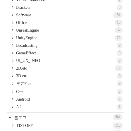
Brackets
8
Software
151
Office
15
UnrealEngine
32
UnityEngine
25
Broadcasting
9
GameEffect
9
UI_UX_INFO
9
2D.etc
17
3D.etc
6
9
무료Font
C++
2
Android
2
A.I
1
561
블로그
TISTORY
116