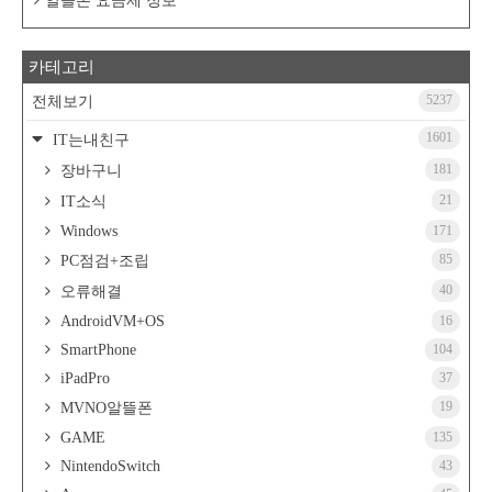
알뜰폰 요금제 정보
카테고리
5237
전체보기
1601
IT는내친구
181
장바구니
21
IT소식
Windows
171
85
PC점검+조립
40
오류해결
AndroidVM+OS
16
SmartPhone
104
iPadPro
37
19
MVNO알뜰폰
GAME
135
NintendoSwitch
43