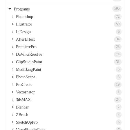
596
Programs
Photoshop
72
Illustrator
50
InDesign
6
AfterEffect
34
PremierePro
23
DaVinciResolve
14
ClipStudioPaint
31
MediBangPaint
5
PhotoScape
3
ProCreate
19
Vectornator
1
3dsMAX
24
Blender
2
ZBrush
4
SketchUpPro
6
VisualStudioCode
7