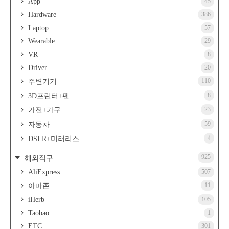
App
45
Hardware
386
Laptop
57
Wearable
29
VR
8
Driver
20
110
주변기기
8
3D프린터+펜
23
가전+가구
59
자동차
4
DSLR+미러리스
925
해외직구
AliExpress
507
11
아마존
iHerb
105
Taobao
1
ETC
301