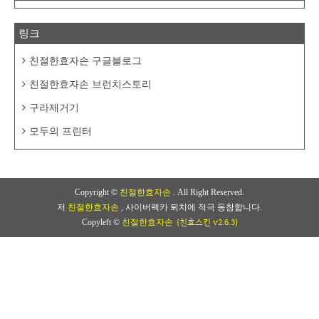
링크
친절한효자손 구글블로그
친절한효자손 브런치스토리
구라제거기
모두의 프린터
Copyright ©
친절한효자손
. All Right Reserved.
저
친절한효자손
, 사이버렉카 퇴치에 적극 동참합니다.
(친효스킨 v2.6.3)
Copyleft ©
친절한효자손