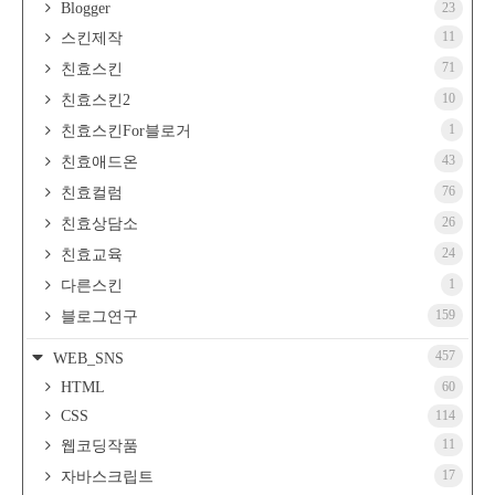
Blogger
23
11
스킨제작
71
친효스킨
10
친효스킨2
1
친효스킨For블로거
43
친효애드온
76
친효컬럼
26
친효상담소
24
친효교육
1
다른스킨
159
블로그연구
457
WEB_SNS
HTML
60
CSS
114
11
웹코딩작품
17
자바스크립트