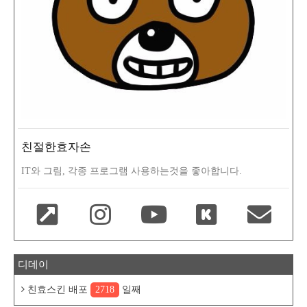
친절한효자손
IT와 그림, 각종 프로그램 사용하는것을 좋아합니다.
디데이
친효스킨 배포
2718
일째