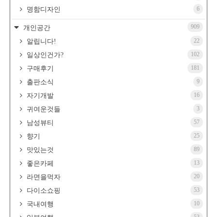
6
명함디자인
909
개인공간
22
알립니다!
102
일상인건가?
181
구매후기
9
출판소식
16
자기개발
3
귀여운것들
57
남성뷰티
25
향기
89
맛있는것
13
좋은카페
20
라면을먹자
53
다이소쇼핑
10
국내여행
53