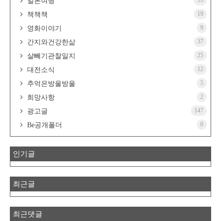
일본여행
19
책책책
9
영화이야기
37
간지와건강한삶
25
살빼기관찰일지
12
대전소식
5
추억은방울방울
2
희망사항
147
광고글
0
Be공개폴더
인기글
최근글
최근댓글