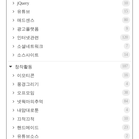
jQuery
10
15
유튜브
80
애드센스
9
광고플랫폼
120
인터넷관련
7
소셜네트워크
14
소스사이트
187
창작활동
16
이모티콘
4
풍경그리기
38
오프모임
84
넷웍마의추억
4
내맘대로툰
10
끄적끄적
23
핸드메이드
2
유튜브소스