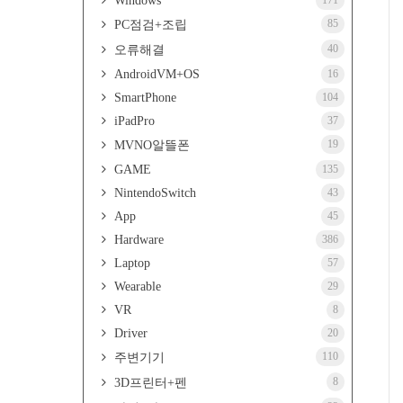
Windows
171
85
PC점검+조립
40
오류해결
AndroidVM+OS
16
SmartPhone
104
iPadPro
37
19
MVNO알뜰폰
GAME
135
NintendoSwitch
43
App
45
Hardware
386
Laptop
57
Wearable
29
VR
8
Driver
20
110
주변기기
8
3D프린터+펜