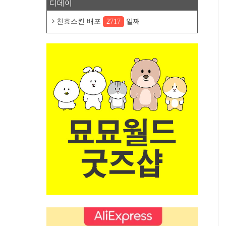
디데이
친효스킨 배포
2717
일째