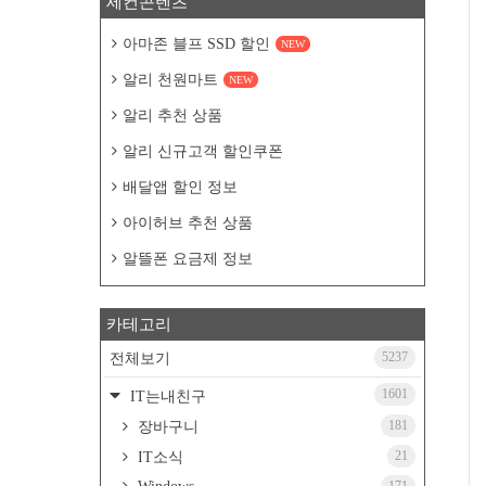
세컨콘텐츠
아마존 블프 SSD 할인
NEW
알리 천원마트
NEW
알리 추천 상품
알리 신규고객 할인쿠폰
배달앱 할인 정보
아이허브 추천 상품
알뜰폰 요금제 정보
카테고리
5237
전체보기
1601
IT는내친구
181
장바구니
21
IT소식