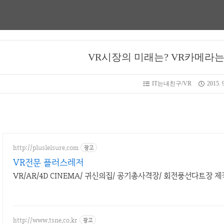
VR시장의 미래는? VR카메라는
IT는내친구/VR
2015. 9
http://plusleisure.com
광고
VR전문 플러스레저
VR/AR/4D CINEMA/ 귀신의집/ 공기총사격장/ 회전풍선다트장 제
http://www.tsne.co.kr
광고