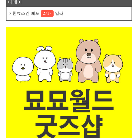
디데이
친효스킨 배포
2717
일째