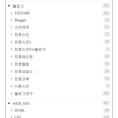
561
블로그
TISTORY
116
Blogger
23
11
스킨제작
71
친효스킨
10
친효스킨2
1
친효스킨For블로거
43
친효애드온
76
친효컬럼
26
친효상담소
24
친효교육
1
다른스킨
159
블로그연구
457
WEB_SNS
HTML
60
CSS
114