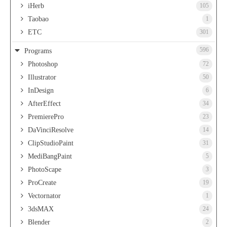
iHerb
105
Taobao
1
ETC
301
596
Programs
Photoshop
72
Illustrator
50
InDesign
6
AfterEffect
34
PremierePro
23
DaVinciResolve
14
ClipStudioPaint
31
MediBangPaint
5
PhotoScape
3
ProCreate
19
Vectornator
1
3dsMAX
24
Blender
2