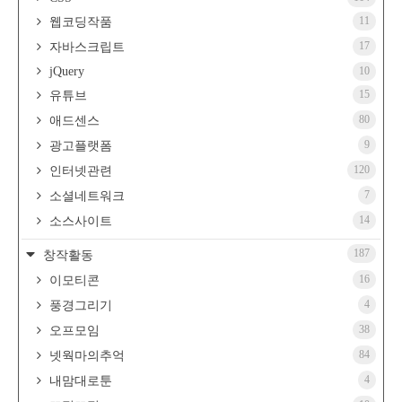
11
웹코딩작품
17
자바스크립트
jQuery
10
15
유튜브
80
애드센스
9
광고플랫폼
120
인터넷관련
7
소셜네트워크
14
소스사이트
187
창작활동
16
이모티콘
4
풍경그리기
38
오프모임
84
넷웍마의추억
4
내맘대로툰