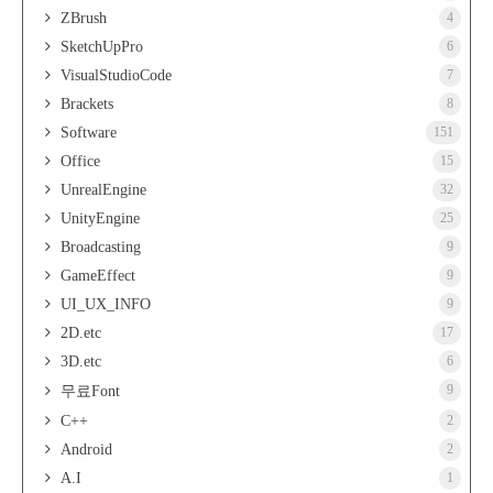
ZBrush
4
SketchUpPro
6
VisualStudioCode
7
Brackets
8
Software
151
Office
15
UnrealEngine
32
UnityEngine
25
Broadcasting
9
GameEffect
9
UI_UX_INFO
9
2D.etc
17
3D.etc
6
9
무료Font
C++
2
Android
2
A.I
1