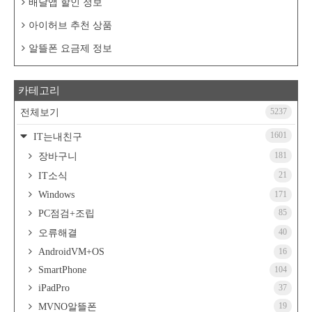
배달앱 할인 정보
아이허브 추천 상품
알뜰폰 요금제 정보
카테고리
5237
전체보기
1601
IT는내친구
181
장바구니
21
IT소식
Windows
171
85
PC점검+조립
40
오류해결
AndroidVM+OS
16
SmartPhone
104
iPadPro
37
19
MVNO알뜰폰