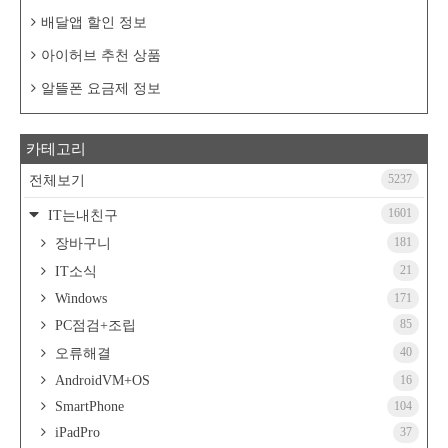
배달앱 할인 정보
아이허브 추천 상품
알뜰폰 요금제 정보
카테고리
5237
전체보기
1601
IT는내친구
181
장바구니
21
IT소식
Windows
171
85
PC점검+조립
40
오류해결
AndroidVM+OS
16
SmartPhone
104
iPadPro
37