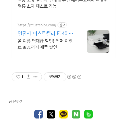
필름 소재 테스트 가능
https://mustcolor.com/
광고
열전사 머스트컬러 F140 할
인 기획전
올 여름 역대급 할인! 썸머 이벤
트 8/31까지 제품 할인
1
구독하기
공유하기