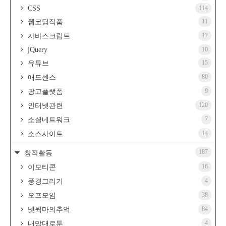
CSS
114
11
웹코딩작품
17
자바스크립트
jQuery
10
15
유튜브
80
애드센스
9
광고플랫폼
120
인터넷관련
7
소셜네트워크
14
소스사이트
187
창작활동
16
이모티콘
4
풍경그리기
38
오프모임
84
넷웍마의추억
4
내맘대로툰