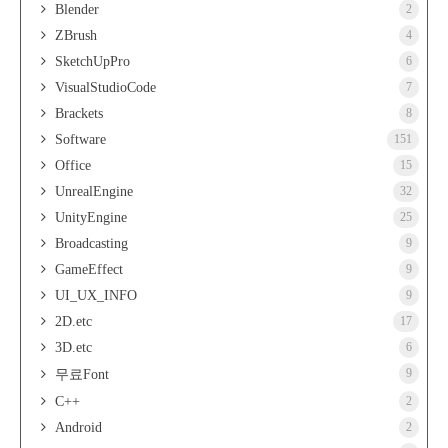
Blender
2
ZBrush
4
SketchUpPro
6
VisualStudioCode
7
Brackets
8
Software
151
Office
15
UnrealEngine
32
UnityEngine
25
Broadcasting
9
GameEffect
9
UI_UX_INFO
9
2D.etc
17
3D.etc
6
9
무료Font
C++
2
Android
2