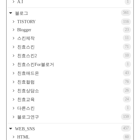
A.I
1
561
블로그
TISTORY
116
Blogger
23
11
스킨제작
71
친효스킨
10
친효스킨2
1
친효스킨For블로거
43
친효애드온
76
친효컬럼
26
친효상담소
24
친효교육
1
다른스킨
159
블로그연구
457
WEB_SNS
HTML
60