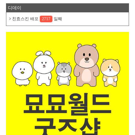
디데이
친효스킨 배포
2717
일째