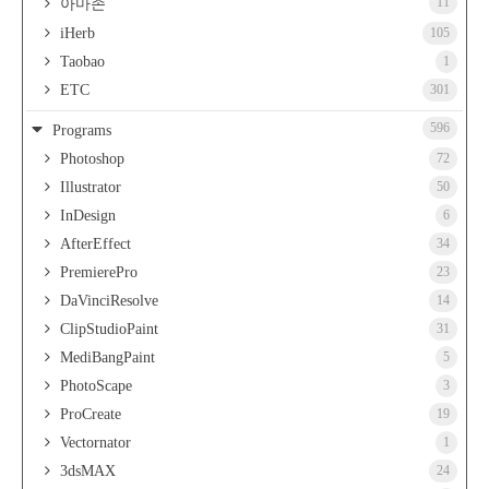
11
아마존
iHerb
105
Taobao
1
ETC
301
596
Programs
Photoshop
72
Illustrator
50
InDesign
6
AfterEffect
34
PremierePro
23
DaVinciResolve
14
ClipStudioPaint
31
MediBangPaint
5
PhotoScape
3
ProCreate
19
Vectornator
1
3dsMAX
24