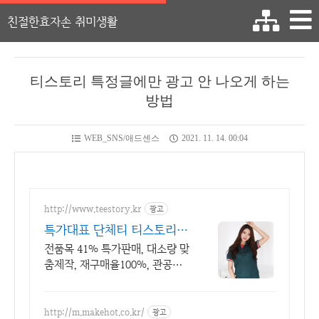
친절한효자손 취미생활
티스토리 특정글에만 광고 안 나오게 하는
방법
WEB_SNS/애드센스
2021. 11. 14. 00:04
http://www.teestory.kr
광고
특가대표 단체티 티스토리 1
6년 전통의 전문업체
전품목 41% 특가판매, 대소량 맞
춤제작, 재구매율100%, 관공서
후결제가능
http://m.makehot.co.kr/
광고