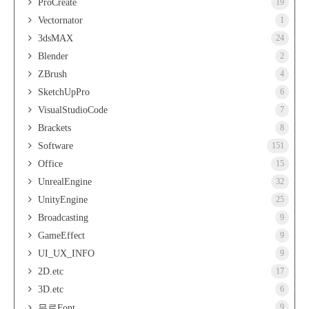
ProCreate
19
Vectornator
1
3dsMAX
24
Blender
2
ZBrush
4
SketchUpPro
6
VisualStudioCode
7
Brackets
8
Software
151
Office
15
UnrealEngine
32
UnityEngine
25
Broadcasting
9
GameEffect
9
UI_UX_INFO
9
2D.etc
17
3D.etc
6
9
무료Font