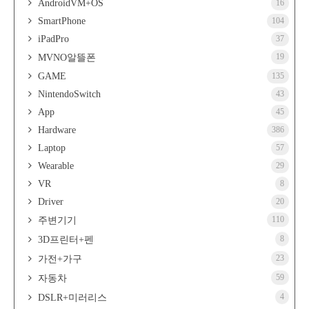
AndroidVM+OS
16
SmartPhone
104
iPadPro
37
19
MVNO알뜰폰
GAME
135
NintendoSwitch
43
App
45
Hardware
386
Laptop
57
Wearable
29
VR
8
Driver
20
110
주변기기
8
3D프린터+펜
23
가전+가구
59
자동차
4
DSLR+미러리스