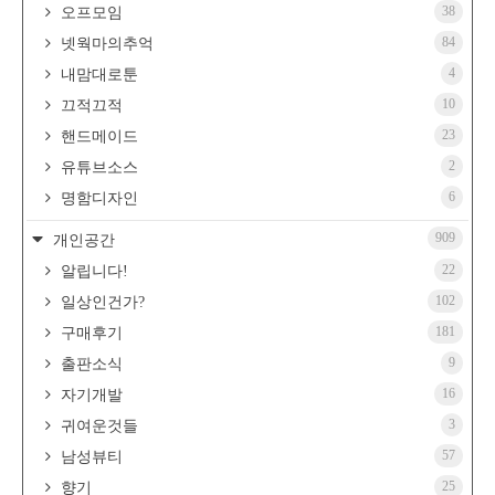
38
오프모임
84
넷웍마의추억
4
내맘대로툰
10
끄적끄적
23
핸드메이드
2
유튜브소스
6
명함디자인
909
개인공간
22
알립니다!
102
일상인건가?
181
구매후기
9
출판소식
16
자기개발
3
귀여운것들
57
남성뷰티
25
향기