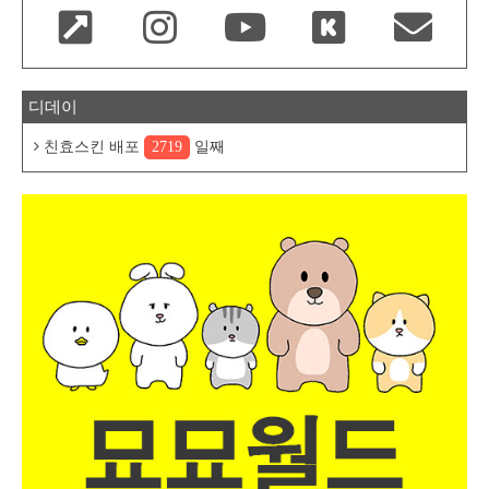
디데이
친효스킨 배포
2719
일째