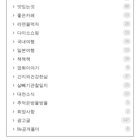
89
맛있는것
13
좋은카페
20
라면을먹자
53
다이소쇼핑
10
국내여행
53
일본여행
19
책책책
9
영화이야기
37
간지와건강한삶
25
살빼기관찰일지
12
대전소식
5
추억은방울방울
2
희망사항
147
광고글
0
Be공개폴더