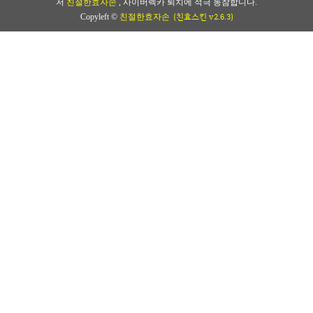
저
친절한효자손
, 사이버렉카 퇴치에 적극 동참합니다.
(친효스킨 v2.6.3)
Copyleft ©
친절한효자손