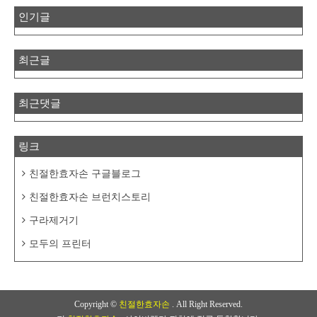
인기글
최근글
최근댓글
링크
친절한효자손 구글블로그
친절한효자손 브런치스토리
구라제거기
모두의 프린터
Copyright ©
친절한효자손
. All Right Reserved.