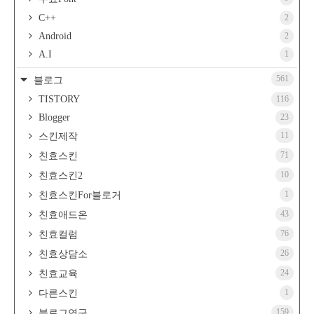
C++
2
Android
2
A.I
1
561
블로그
TISTORY
116
Blogger
23
11
스킨제작
71
친효스킨
10
친효스킨2
1
친효스킨For블로거
43
친효애드온
76
친효컬럼
26
친효상담소
24
친효교육
1
다른스킨
159
블로그연구