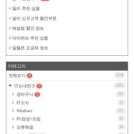
알리 추천 상품
알리 신규고객 할인쿠폰
배달앱 할인 정보
아이허브 추천 상품
알뜰폰 요금제 정보
카테고리
5238
전체보기
N
1602
IT는내친구
N
182
장바구니
N
21
IT소식
Windows
171
85
PC점검+조립
40
오류해결