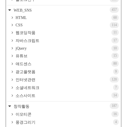
457
WEB_SNS
HTML
60
CSS
114
11
웹코딩작품
17
자바스크립트
jQuery
10
15
유튜브
80
애드센스
9
광고플랫폼
120
인터넷관련
7
소셜네트워크
14
소스사이트
187
창작활동
16
이모티콘
4
풍경그리기