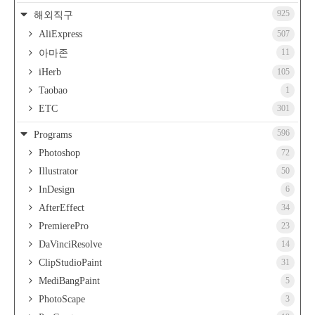
925
해외직구
AliExpress
507
11
아마존
iHerb
105
Taobao
1
ETC
301
596
Programs
Photoshop
72
Illustrator
50
InDesign
6
AfterEffect
34
PremierePro
23
DaVinciResolve
14
ClipStudioPaint
31
MediBangPaint
5
PhotoScape
3