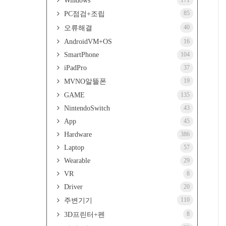
Windows
171
85
PC점검+조립
40
오류해결
AndroidVM+OS
16
SmartPhone
104
iPadPro
37
19
MVNO알뜰폰
GAME
135
NintendoSwitch
43
App
45
Hardware
386
Laptop
57
Wearable
29
VR
8
Driver
20
110
주변기기
8
3D프린터+펜