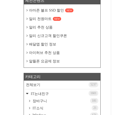
세컨콘텐츠
아마존 블프 SSD 할인
NEW
알리 천원마트
NEW
알리 추천 상품
알리 신규고객 할인쿠폰
배달앱 할인 정보
아이허브 추천 상품
알뜰폰 요금제 정보
카테고리
5237
전체보기
1601
IT는내친구
181
장바구니
21
IT소식