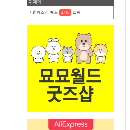
디데이
친효스킨 배포
2716
일째