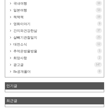
10
국내여행
53
일본여행
19
책책책
9
영화이야기
37
간지와건강한삶
25
살빼기관찰일지
12
대전소식
5
추억은방울방울
2
희망사항
147
광고글
0
Be공개폴더
인기글
최근글