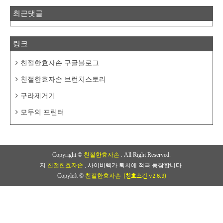
최근댓글
링크
친절한효자손 구글블로그
친절한효자손 브런치스토리
구라제거기
모두의 프린터
Copyright ©
친절한효자손
. All Right Reserved.
저
친절한효자손
, 사이버렉카 퇴치에 적극 동참합니다.
(친효스킨 v2.6.3)
Copyleft ©
친절한효자손