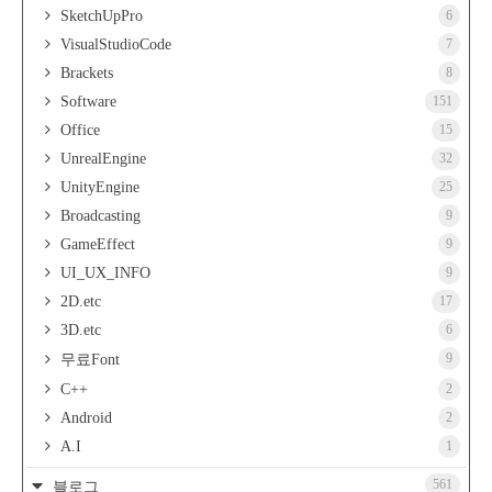
SketchUpPro
6
VisualStudioCode
7
Brackets
8
Software
151
Office
15
UnrealEngine
32
UnityEngine
25
Broadcasting
9
GameEffect
9
UI_UX_INFO
9
2D.etc
17
3D.etc
6
9
무료Font
C++
2
Android
2
A.I
1
561
블로그