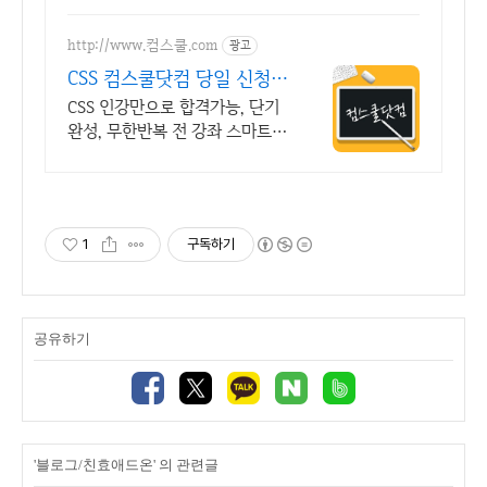
http://www.컴스쿨.com
광고
CSS 컴스쿨닷컴 당일 신청&
결제시 기프티콘!
CSS 인강만으로 합격가능, 단기
완성, 무한반복 전 강좌 스마트폰
학습가능
1
구독하기
공유하기
'블로그/친효애드온' 의 관련글