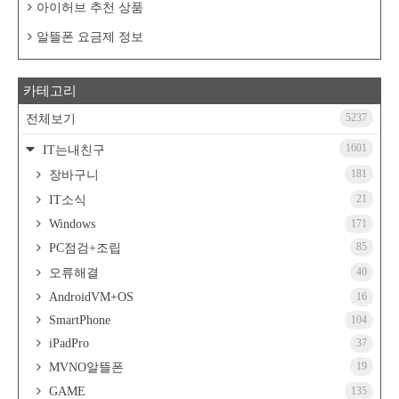
아이허브 추천 상품
알뜰폰 요금제 정보
카테고리
5237
전체보기
1601
IT는내친구
181
장바구니
21
IT소식
Windows
171
85
PC점검+조립
40
오류해결
AndroidVM+OS
16
SmartPhone
104
iPadPro
37
19
MVNO알뜰폰
GAME
135