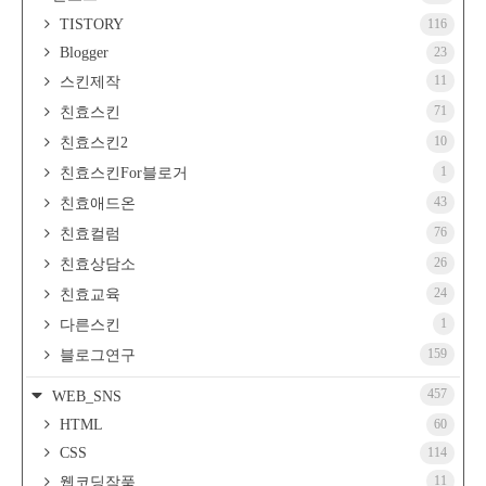
TISTORY
116
Blogger
23
11
스킨제작
71
친효스킨
10
친효스킨2
1
친효스킨For블로거
43
친효애드온
76
친효컬럼
26
친효상담소
24
친효교육
1
다른스킨
159
블로그연구
457
WEB_SNS
HTML
60
CSS
114
11
웹코딩작품