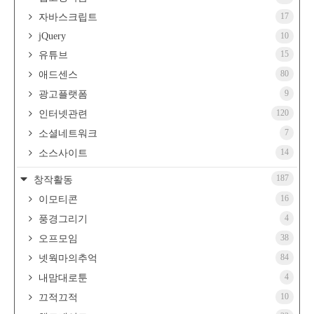
17
자바스크립트
jQuery
10
15
유튜브
80
애드센스
9
광고플랫폼
120
인터넷관련
7
소셜네트워크
14
소스사이트
187
창작활동
16
이모티콘
4
풍경그리기
38
오프모임
84
넷웍마의추억
4
내맘대로툰
10
끄적끄적