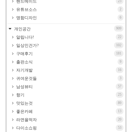
23
핸드메이드
2
유튜브소스
6
명함디자인
909
개인공간
22
알립니다!
102
일상인건가?
181
구매후기
9
출판소식
16
자기개발
3
귀여운것들
57
남성뷰티
25
향기
89
맛있는것
13
좋은카페
20
라면을먹자
53
다이소쇼핑