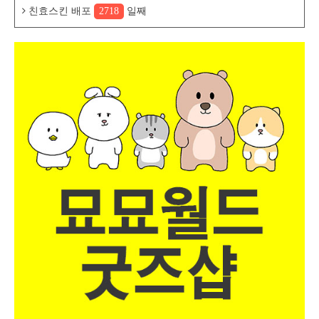
친효스킨 배포
2718
일째