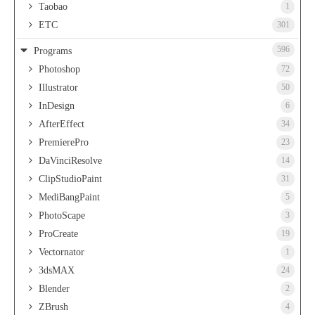
Taobao
1
ETC
301
596
Programs
Photoshop
72
Illustrator
50
InDesign
6
AfterEffect
34
PremierePro
23
DaVinciResolve
14
ClipStudioPaint
31
MediBangPaint
5
PhotoScape
3
ProCreate
19
Vectornator
1
3dsMAX
24
Blender
2
ZBrush
4