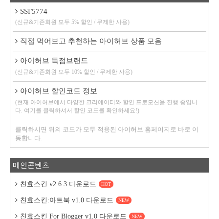
SSF5774
(신규&기존회원 모두 5% 할인 / 무제한 사용)
직접 먹어보고 추천하는 아이허브 상품 모음
아이허브 독점브랜드
(신규&기존회원 모두 10% 할인 / 무제한 사용)
아이허브 할인코드 정보
(현재 아이허브에서 다양한 크리에이터와 할인 프로모션을 진행 중입니
다. 여기를 클릭하셔서 할인 코드를 확인하세요!)
클릭하시면 위의 코드가 모두 적용된 아이허브 홈페이지로 바로 이
동합니다.
메인콘텐츠
친효스킨 v2.6.3 다운로드
HOT
친효스킨:아트북 v1.0 다운로드
NEW
친효스킨 For Blogger v1.0 다운로드
NEW