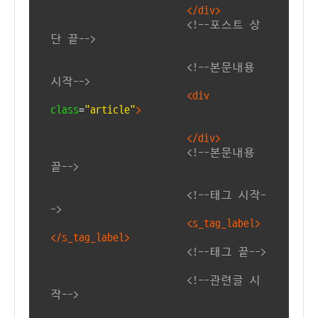
</div>
<!--포스트 상
단 끝-->
<!--본문내용
시작-->
<div
class
=
"article"
>
</div>
<!--본문내용
끝-->
<!--태그 시작-
->
<s_tag_label>
</s_tag_label>
<!--태그 끝-->
<!--관련글 시
작-->