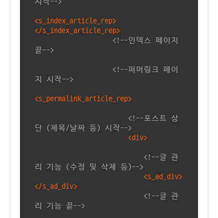
시작-->
<s_index_article_rep>
</s_index_article_rep>
<!--인덱스 페이지
끝-->
<!--퍼머링크 페이
지 시작-->
<s_permalink_article_rep>
<!--포스트 상
단 (제목/날짜 등) 시작-->
<div>
<!--글 관
리 기능 (수정 및 삭제 등)-->
<s_ad_div>
</s_ad_div>
<!--글 관
리 기능 끝-->