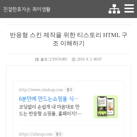
친절한효자손 취미생활
반응형 스킨 제작을 위한 티스토리 HTML 구
조 이해하기
블로그/TISTORY
2019. 8. 2. 00:07
http://www.sixshop.com
광고
6분만에 만드는쇼핑몰 식스
샵
코딩없이 손쉽게 내 마음대로 만
드는 반응형 쇼핑몰, 홈페이지!
무료 템플릿!
https://ziinup.com
광고