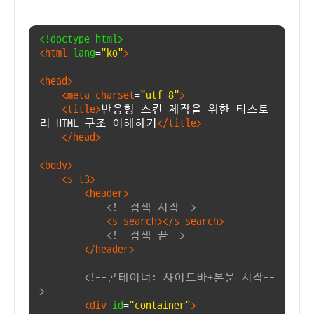
<!doctype html>
<html
lang
=
"ko"
>
<head>
<meta charset
=
"utf-8"
>
<title>
반응형 스킨 제작을 위한 티스토
리 HTML 구조 이해하기
</title>
</head>
<body>
<s_t3>
<header>
<!--검색 시작-->
<s_search></s_search>
<!--검색 끝-->
</header>
<!--콘테이너: 사이드바+본문 시작--
>
<div
id
=
"container"
>