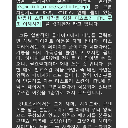
명을 드리자면 본문의 시작을 알리는
<s_article_rep></s_article_rep>
를 그룹
치환자라고 하며, <title> 안에 들어 있는
반응형 스킨 제작을 위한 티스토리 HTML 구
조 이해하기
를 값치환자 라고 합니다.
보통 일반적인 홈페이지에서 메뉴를 클릭하
면 해당 페이지로 이동을 하게 됩니다. 티스
토리에서는 이 페이지를 줄이고자 치환자라는
기능을 써서 가독성을 높인다고 보시면 됩니
다. 하나의 화면안에 전체를 다 담아낼 수 없
으니, 필요할때마다 꺼내 쓰는 것 입니다. 흔
한 예로 친효스킨 처음 화면, 즉 메인 화면은
인덱스 페이지가 로드 됩니다. 만약 여러분들
이 만들려고 하는 티스토리 스킨의 HTML에 인
덱스 페이지의 그룹치환자가 적용되어 있다면
무조건 이것을 1순위로 해서 로드합니다.
친효스킨에서는 크게 헤더, 사이드바, 콘텐
츠를 담는 본문, 그리고 맨 아래의 푸터 영역
으로 구성되어 있고, 인덱스 페이지를 본문의
콘텐츠 영역에 넣었습니다. 그렇기에 헤더와
사이드바, 푸터는 늘 사라지지 않고 노출되어