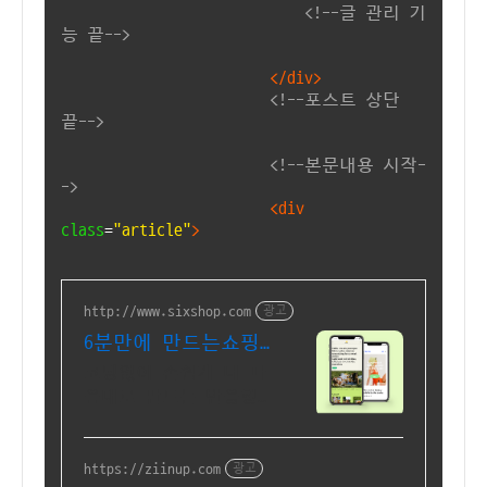
<!--글 관리 기
능 끝-->
</div>
<!--포스트 상단
끝-->
<!--본문내용 시작-
->
<div
class
=
"article"
>
http://www.sixshop.com
광고
6분만에 만드는쇼핑
몰 식스샵
코딩없이 손쉽게 내 마
음대로 만드는 반응형
쇼핑몰, 홈페이지! 무
료 템플릿!
https://ziinup.com
광고