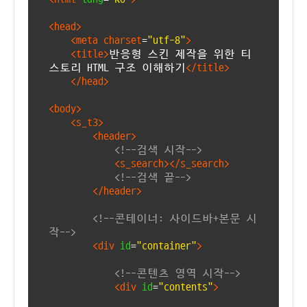
<head>
<meta charset
=
"utf-8"
>
<title>
반응형 스킨 제작을 위한 티
스토리 HTML 구조 이해하기
</title>
</head>
<body>
<s_t3>
<header>
<!--검색 시작-->
<s_search></s_search>
<!--검색 끝-->
</header>
<!--콘테이너: 사이드바+본문 시
작-->
<div
id
=
"container"
>
<!--콘텐츠 영역 시작-->
<div
id
=
"contents"
>