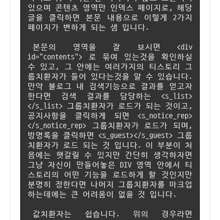
있으며 콘텐츠 영역만 인덱스 페이지로, 해당
글을 클릭하면 본문 내용으로 이렇게 2가지
페이지가 변하게 되는 샘 입니다.
본문의 영역을 잘 보시면 <div
id="contents"> 로 묶여 있는것을 확인하실
수 있고, 그 안에는 여러가지의 티스토리 그
룹치환자가 들어 있다는것을 알 수 있습니다.
만약 블로그 내 검색기능으로 결과를 얻고자
한다면 검색 결과를 담당하는 <s_list>
</s_list> 그룹치환자가 로드가 되는 것이고,
공지사항을 클릭하게 되면 <s_notice_rep>
</s_notice_rep> 그룹치환자가 로드가 되며,
방명록을 클릭하면 <s_guest></s_guest> 그룹
치환자가 로드 되는 것 입니다. 이 부분이 처
음에는 햇갈릴 수 있지만 간단히 생각하자면
그냥 자신이 만들어놓은 DIV 영역 안에서 티
스토리의 어떤 기능을 로드하게 할 것인지만
분명히 정한다면 나머지 그룹치환자를 마크업
하는데에는 큰 어려움이 없을 것 입니다.
값치환자는 쉽습니다. 위의 경우라면