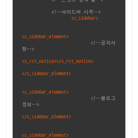
<!--사이드바 시작-->
<s_sidebar>
<s_sidebar_element>
<!--공지사
항-->
<s_rct_notice></s_rct_notice>
</s_sidebar_element>
<s_sidebar_element>
<!--블로그
정보-->
</s_sidebar_element>
<s_sidebar_element>