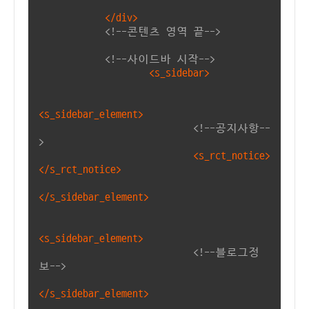
</div>
<!--콘텐츠 영역 끝-->
<!--사이드바 시작-->
<s_sidebar>
<s_sidebar_element>
<!--공지사항--
>
<s_rct_notice>
</s_rct_notice>
</s_sidebar_element>
<s_sidebar_element>
<!--블로그정
보-->
</s_sidebar_element>