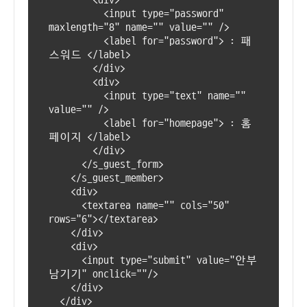
<div>
<input type="password"
maxlength="8" name="
" value="
" />
<label for="password"> : 패
스워드 </label>
</div>
<div>
<input type="text" name="
"
value="
" />
<label for="homepage"> : 홈
페이지 </label>
</div>
</s_guest_form>
</s_guest_member>
<div>
<textarea name="
" cols="50"
rows="6"></textarea>
</div>
<div>
<input type="submit" value="안부
남기기" onclick="
"/>
</div>
</div>