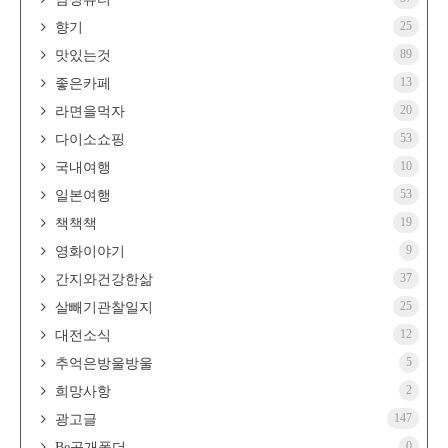
25
향기
89
맛있는것
13
좋은카페
20
라면을먹자
53
다이소쇼핑
10
국내여행
53
일본여행
19
책책책
9
영화이야기
37
간지와건강한삶
25
살빼기관찰일지
12
대전소식
5
추억은방울방울
2
희망사항
147
광고글
0
Be공개폴더