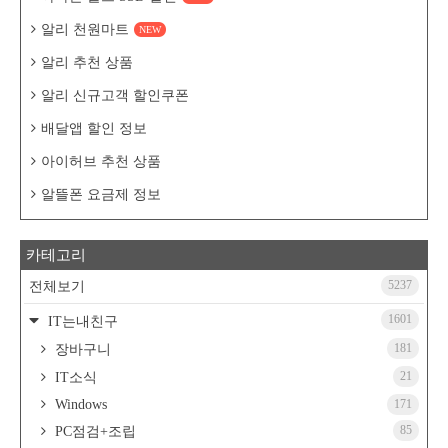
알리 천원마트
NEW
알리 추천 상품
알리 신규고객 할인쿠폰
배달앱 할인 정보
아이허브 추천 상품
알뜰폰 요금제 정보
카테고리
5237
전체보기
1601
IT는내친구
181
장바구니
21
IT소식
Windows
171
85
PC점검+조립