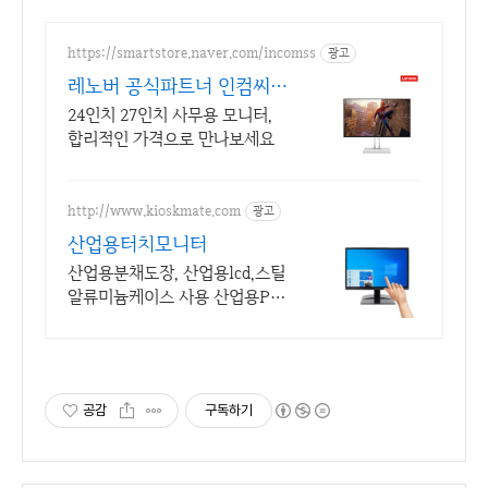
https://smartstore.naver.com/incomss
광고
레노버 공식파트너 인컴씨앤
씨
24인치 27인치 사무용 모니터,
합리적인 가격으로 만나보세요
http://www.kioskmate.com
광고
산업용터치모니터
산업용분채도장, 산업용lcd,스틸
알류미늄케이스 사용 산업용PC
모니터 전문제작
공감
구독하기