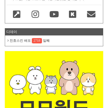
디데이
친효스킨 배포
2718
일째