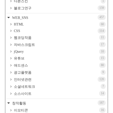
1
다른스킨
159
블로그연구
457
WEB_SNS
HTML
60
CSS
114
11
웹코딩작품
17
자바스크립트
jQuery
10
15
유튜브
80
애드센스
9
광고플랫폼
120
인터넷관련
7
소셜네트워크
14
소스사이트
187
창작활동
16
이모티콘