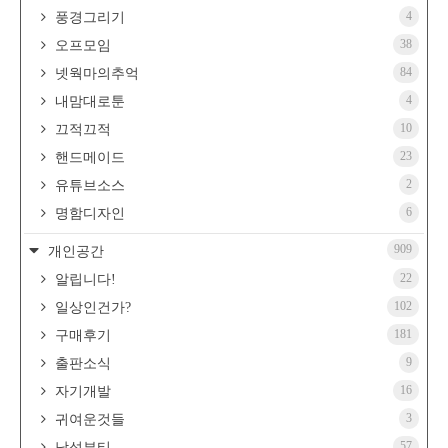
4
풍경그리기
38
오프모임
84
넷웍마의추억
4
내맘대로툰
10
끄적끄적
23
핸드메이드
2
유튜브소스
6
명함디자인
909
개인공간
22
알립니다!
102
일상인건가?
181
구매후기
9
출판소식
16
자기개발
3
귀여운것들
57
남성뷰티