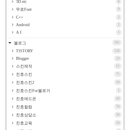
3D.etc
6
9
무료Font
C++
2
Android
2
A.I
1
561
블로그
TISTORY
116
Blogger
23
11
스킨제작
71
친효스킨
10
친효스킨2
1
친효스킨For블로거
43
친효애드온
76
친효컬럼
26
친효상담소
24
친효교육