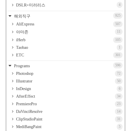
4
DSLR+미러리스
925
해외직구
AliExpress
507
11
아마존
iHerb
105
Taobao
1
ETC
301
596
Programs
Photoshop
72
Illustrator
50
InDesign
6
AfterEffect
34
PremierePro
23
DaVinciResolve
14
ClipStudioPaint
31
MediBangPaint
5