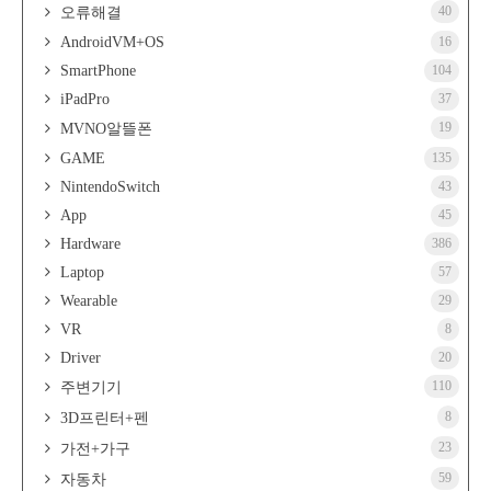
40
오류해결
AndroidVM+OS
16
SmartPhone
104
iPadPro
37
19
MVNO알뜰폰
GAME
135
NintendoSwitch
43
App
45
Hardware
386
Laptop
57
Wearable
29
VR
8
Driver
20
110
주변기기
8
3D프린터+펜
23
가전+가구
59
자동차