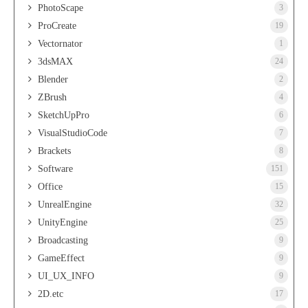
PhotoScape
3
ProCreate
19
Vectornator
1
3dsMAX
24
Blender
2
ZBrush
4
SketchUpPro
6
VisualStudioCode
7
Brackets
8
Software
151
Office
15
UnrealEngine
32
UnityEngine
25
Broadcasting
9
GameEffect
9
UI_UX_INFO
9
2D.etc
17