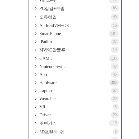
Windows
171
85
PC점검+조립
40
오류해결
AndroidVM+OS
16
SmartPhone
104
iPadPro
37
19
MVNO알뜰폰
GAME
135
NintendoSwitch
43
App
45
Hardware
386
Laptop
57
Wearable
29
VR
8
Driver
20
110
주변기기
8
3D프린터+펜