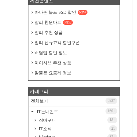
세컨콘텐츠
아마존 블프 SSD 할인
NEW
알리 천원마트
NEW
알리 추천 상품
알리 신규고객 할인쿠폰
배달앱 할인 정보
아이허브 추천 상품
알뜰폰 요금제 정보
카테고리
5237
전체보기
1601
IT는내친구
181
장바구니
21
IT소식