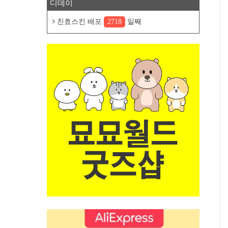
디데이
친효스킨 배포
2718
일째