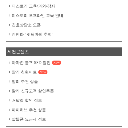
티스토리 교육/과외/강좌
티스토리 오프라인 교육 안내
친효상담소 오픈
칸만화 "넷웍마의 추억"
세컨콘텐츠
아마존 블프 SSD 할인
NEW
알리 천원마트
NEW
알리 추천 상품
알리 신규고객 할인쿠폰
배달앱 할인 정보
아이허브 추천 상품
알뜰폰 요금제 정보