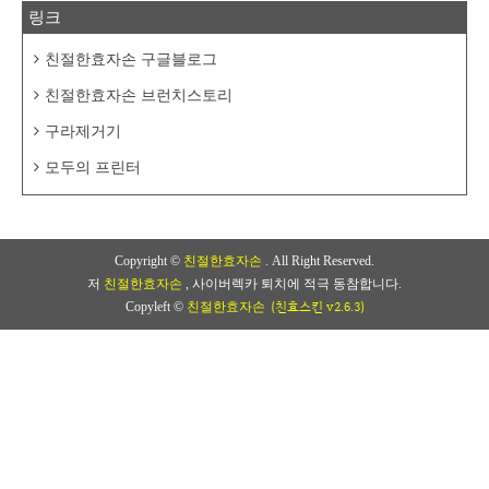
링크
친절한효자손 구글블로그
친절한효자손 브런치스토리
구라제거기
모두의 프린터
Copyright ©
친절한효자손
. All Right Reserved.
저
친절한효자손
, 사이버렉카 퇴치에 적극 동참합니다.
(친효스킨 v2.6.3)
Copyleft ©
친절한효자손