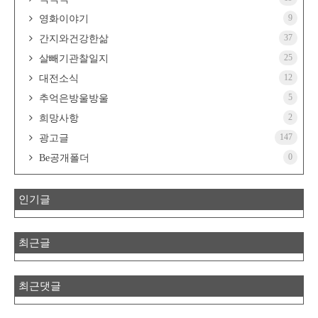
9
영화이야기
37
간지와건강한삶
25
살빼기관찰일지
12
대전소식
5
추억은방울방울
2
희망사항
147
광고글
0
Be공개폴더
인기글
최근글
최근댓글