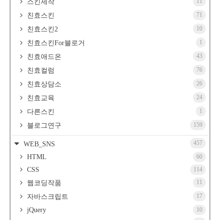
11
스킨제작
71
친효스킨
10
친효스킨2
1
친효스킨For블로거
43
친효애드온
76
친효컬럼
26
친효상담소
24
친효교육
1
다른스킨
159
블로그연구
457
WEB_SNS
HTML
60
CSS
114
11
웹코딩작품
17
자바스크립트
jQuery
10