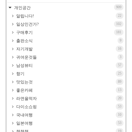
909
개인공간
22
알립니다!
102
일상인건가?
181
구매후기
9
출판소식
16
자기개발
3
귀여운것들
57
남성뷰티
25
향기
89
맛있는것
13
좋은카페
20
라면을먹자
53
다이소쇼핑
10
국내여행
53
일본여행
19
책책책