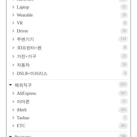
Laptop
57
Wearable
29
VR
8
Driver
20
110
주변기기
8
3D프린터+펜
23
가전+가구
59
자동차
4
DSLR+미러리스
925
해외직구
AliExpress
507
11
아마존
iHerb
105
Taobao
1
ETC
301
596