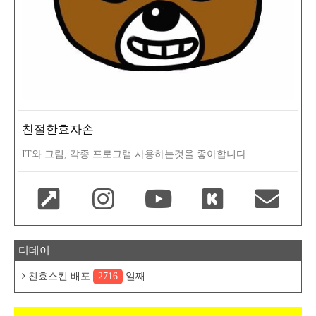
친절한효자손
IT와 그림, 각종 프로그램 사용하는것을 좋아합니다.
디데이
친효스킨 배포
2716
일째