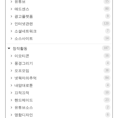
15
유튜브
80
애드센스
9
광고플랫폼
120
인터넷관련
7
소셜네트워크
14
소스사이트
187
창작활동
16
이모티콘
4
풍경그리기
38
오프모임
84
넷웍마의추억
4
내맘대로툰
10
끄적끄적
23
핸드메이드
2
유튜브소스
6
명함디자인