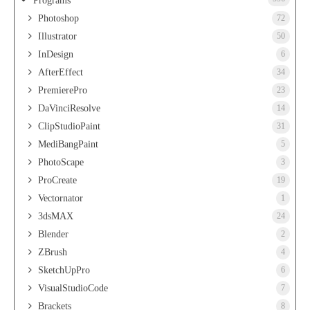
Programs
Photoshop
72
Illustrator
50
InDesign
6
AfterEffect
34
PremierePro
23
DaVinciResolve
14
ClipStudioPaint
31
MediBangPaint
5
PhotoScape
3
ProCreate
19
Vectornator
1
3dsMAX
24
Blender
2
ZBrush
4
SketchUpPro
6
VisualStudioCode
7
Brackets
8