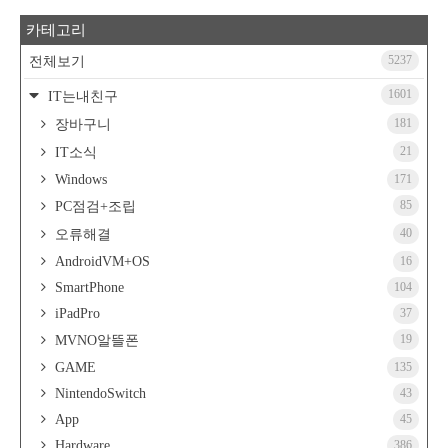
카테고리
5237
전체보기
1601
IT는내친구
181
장바구니
21
IT소식
Windows
171
85
PC점검+조립
40
오류해결
AndroidVM+OS
16
SmartPhone
104
iPadPro
37
19
MVNO알뜰폰
GAME
135
NintendoSwitch
43
App
45
Hardware
386