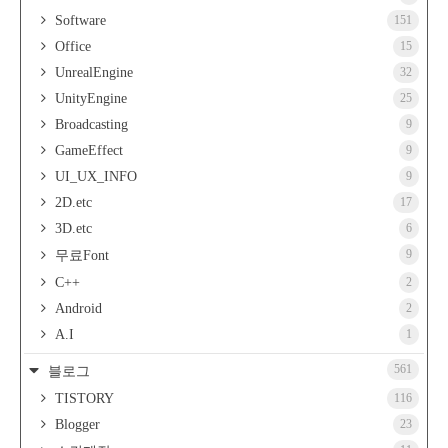
Software
151
Office
15
UnrealEngine
32
UnityEngine
25
Broadcasting
9
GameEffect
9
UI_UX_INFO
9
2D.etc
17
3D.etc
6
9
무료Font
C++
2
Android
2
A.I
1
561
블로그
TISTORY
116
Blogger
23