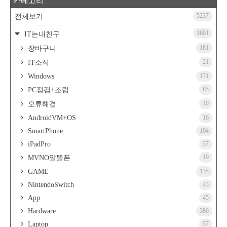
카테고리
5237
전체보기
1601
IT는내친구
181
장바구니
21
IT소식
Windows
171
85
PC점검+조립
40
오류해결
AndroidVM+OS
16
SmartPhone
104
iPadPro
37
19
MVNO알뜰폰
GAME
135
NintendoSwitch
43
App
45
Hardware
386
Laptop
57