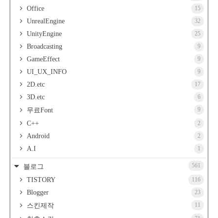
Office
15
UnrealEngine
32
UnityEngine
25
Broadcasting
9
GameEffect
9
UI_UX_INFO
9
2D.etc
17
3D.etc
6
9
무료Font
C++
2
Android
2
A.I
1
561
블로그
TISTORY
116
Blogger
23
11
스킨제작