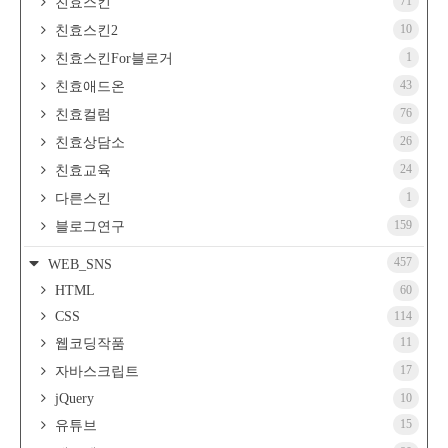
71
친효스킨
10
친효스킨2
1
친효스킨For블로거
43
친효애드온
76
친효컬럼
26
친효상담소
24
친효교육
1
다른스킨
159
블로그연구
457
WEB_SNS
HTML
60
CSS
114
11
웹코딩작품
17
자바스크립트
jQuery
10
15
유튜브