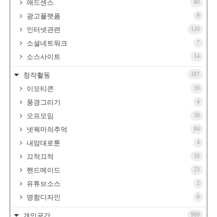
80
애드센스
9
광고플랫폼
120
인터넷관련
7
소셜네트워크
14
소스사이트
187
창작활동
16
이모티콘
4
풍경그리기
38
오프모임
84
넷웍마의추억
4
내맘대로툰
10
끄적끄적
23
핸드메이드
2
유튜브소스
6
명함디자인
909
개인공간