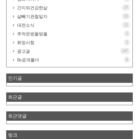
37
간지와건강한삶
25
살빼기관찰일지
12
대전소식
5
추억은방울방울
2
희망사항
147
광고글
0
Be공개폴더
인기글
최근글
최근댓글
링크