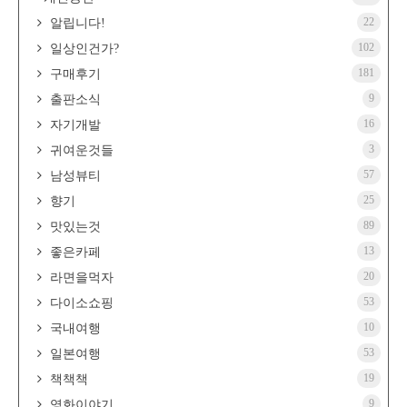
22
알립니다!
102
일상인건가?
181
구매후기
9
출판소식
16
자기개발
3
귀여운것들
57
남성뷰티
25
향기
89
맛있는것
13
좋은카페
20
라면을먹자
53
다이소쇼핑
10
국내여행
53
일본여행
19
책책책
9
영화이야기