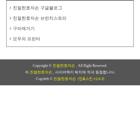
친절한효자손 구글블로그
친절한효자손 브런치스토리
구라제거기
모두의 프린터
Copyright ©
친절한효자손
. All Right Reserved.
저
친절한효자손
, 사이버렉카 퇴치에 적극 동참합니다.
(친효스킨 v2.6.3)
Copyleft ©
친절한효자손