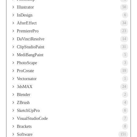
Illustrator
50
InDesign
6
AfterEffect
34
PremierePro
23
DaVinciResolve
14
ClipStudioPaint
31
MediBangPaint
5
PhotoScape
3
ProCreate
19
Vectornator
1
3dsMAX
24
Blender
2
ZBrush
4
SketchUpPro
6
VisualStudioCode
7
Brackets
8
Software
151