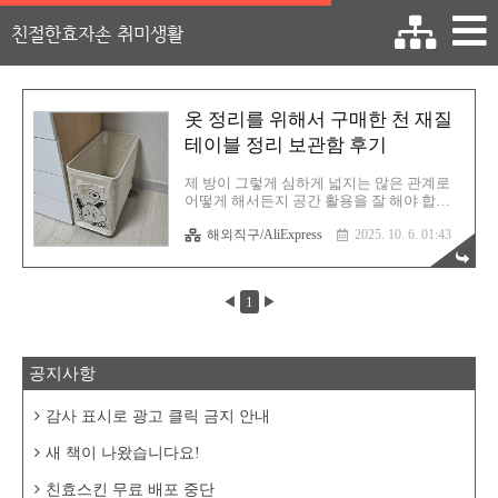
친절한효자손 취미생활
옷 정리를 위해서 구매한 천 재질
테이블 정리 보관함 후기
제 방이 그렇게 심하게 넓지는 않은 관계로
어떻게 해서든지 공간 활용을 잘 해야 합니
다. 직장이신 분들은 아시겠지만 옷을 자주
해외직구/AliExpress
2025. 10. 6. 01:43
갈아입으실거고 그로 인해서 옷 정리가 꽤나
중요하죠. 그렇기에 자주 옷을 입고 벗는 종
류를 그냥 바닥에 널부러뜨릴수는 없었습니
다. 너무 지저분해 보이거든요. 그렇기에 이
◀
1
▶
제품을 구매했습니다. 오로지 옷을 보관하기
위한 보관함이기에 값 비싼 가구 종류로 구
매할 필요는 없었기에 대충 이걸로 샀습니
다. 가벼우며 틈새 가구(?)로서 역할을 충실
공지사항
히 해낼 것입니다. 이겁니다. 천 재질이고요.
양 모서리를 쇠 막대로 가이드를 세우는 방
식입니다. 이렇게 같이 동봉된 쇠 막대를 사
감사 표시로 광고 클릭 금지 안내
이드에 넣습니다. 그리고 깔끔하게 벨크로
뚜껑(?)이 있어서 닫을 수 있죠. 그렇게 순식
새 책이 나왔습니다요!
간에 완성된 보관함! 색상이 ..
친효스킨 무료 배포 중단