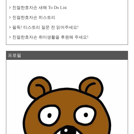
친절한효자손 새해 To Do List
친절한효자손 히스토리
필독! 티스토리 질문 전 읽어주세요!
친절한효자손 취미생활을 후원해 주세요!
프로필