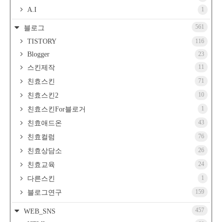
A.I
1
561
블로그
TISTORY
116
Blogger
23
11
스킨제작
71
친효스킨
10
친효스킨2
1
친효스킨For블로거
43
친효애드온
76
친효컬럼
26
친효상담소
24
친효교육
1
다른스킨
159
블로그연구
457
WEB_SNS