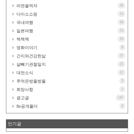
20
라면을먹자
53
다이소쇼핑
10
국내여행
53
일본여행
19
책책책
9
영화이야기
37
간지와건강한삶
25
살빼기관찰일지
12
대전소식
5
추억은방울방울
2
희망사항
147
광고글
0
Be공개폴더
인기글