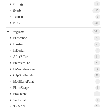
11
아마존
iHerb
105
Taobao
1
ETC
301
596
Programs
Photoshop
72
Illustrator
50
InDesign
6
AfterEffect
34
PremierePro
23
DaVinciResolve
14
ClipStudioPaint
31
MediBangPaint
5
PhotoScape
3
ProCreate
19
Vectornator
1
3dsMAX
24