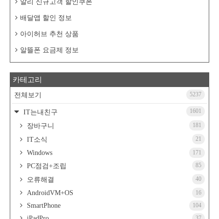
알리 신규고객 할인쿠폰
배달앱 할인 정보
아이허브 추천 상품
알뜰폰 요금제 정보
카테고리
5237
전체보기
1601
IT는내친구
181
장바구니
21
IT소식
Windows
171
85
PC점검+조립
40
오류해결
AndroidVM+OS
16
SmartPhone
104
iPadPro
37