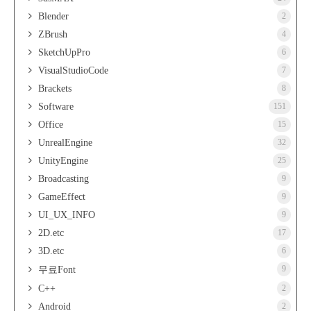
Blender
2
ZBrush
4
SketchUpPro
6
VisualStudioCode
7
Brackets
8
Software
151
Office
15
UnrealEngine
32
UnityEngine
25
Broadcasting
9
GameEffect
9
UI_UX_INFO
9
2D.etc
17
3D.etc
6
9
무료Font
C++
2
Android
2