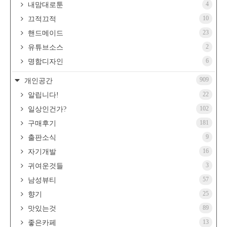
4
내맘대로툰
10
끄적끄적
23
핸드메이드
2
유튜브소스
6
명함디자인
909
개인공간
22
알립니다!
102
일상인건가?
181
구매후기
9
출판소식
16
자기개발
3
귀여운것들
57
남성뷰티
25
향기
89
맛있는것
13
좋은카페