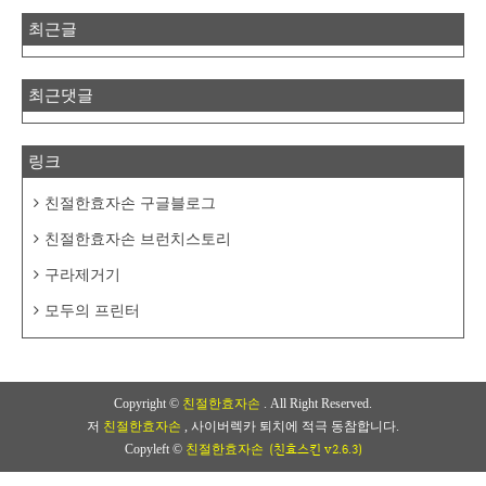
최근글
최근댓글
링크
친절한효자손 구글블로그
친절한효자손 브런치스토리
구라제거기
모두의 프린터
Copyright ©
친절한효자손
. All Right Reserved.
저
친절한효자손
, 사이버렉카 퇴치에 적극 동참합니다.
(친효스킨 v2.6.3)
Copyleft ©
친절한효자손