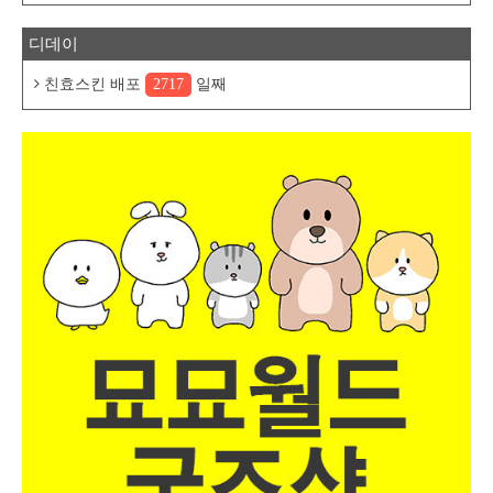
디데이
친효스킨 배포
2717
일째