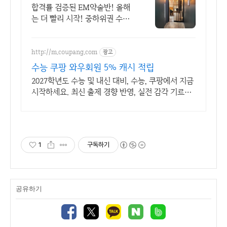
023 약술논술 전원합격!
합격률 검증된 EM약술반! 올해
는 더 빨리 시작! 중하위권 수도
권대학 합격 희망! 재원생전용 스
터디카페
http://m.coupang.com
광고
수능 쿠팡 와우회원 5% 캐시 적립
2027학년도 수능 및 내신 대비, 수능, 쿠팡에서 지금
시작하세요. 최신 출제 경향 반영, 실전 감각 기르는
교재를 쿠팡에서 만나보세요.
1
구독하기
공유하기