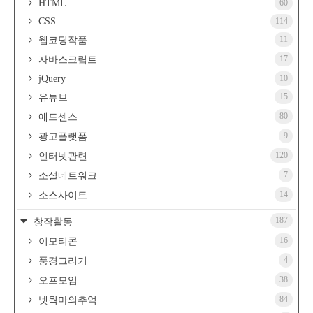
HTML
60
CSS
114
11
웹코딩작품
17
자바스크립트
jQuery
10
15
유튜브
80
애드센스
9
광고플랫폼
120
인터넷관련
7
소셜네트워크
14
소스사이트
187
창작활동
16
이모티콘
4
풍경그리기
38
오프모임
84
넷웍마의추억