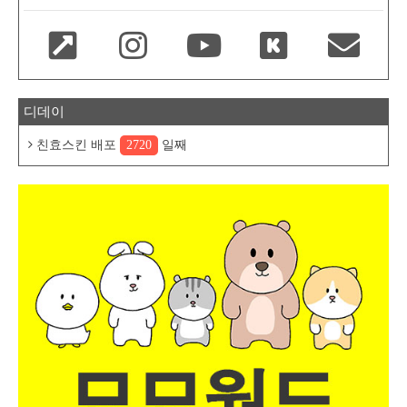
디데이
친효스킨 배포
2720
일째