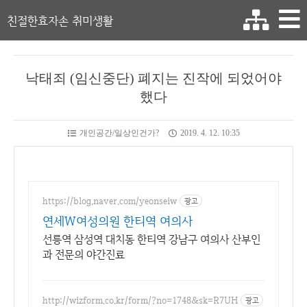
친절한효자손 취미생활
낙태죄 (임신중단) 폐지는 진작에 되었어야
했다
개인공간/일상인건가?
2019. 4. 12. 10:35
https://blog.naver.com/yeonseiw
광고
연세W여성의원 한티역 여의사
선릉역 삼성역 대치동 한티역 강남구 여의사 산부인
과 전문의 야간진료
http://wizform.co.kr/form/?no=1748&sk=R7UH
광고